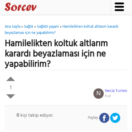
Ana Sayfa
»
Sağlık
»
Sağlıklı yaşam
»
Hamilelikten koltuk altlarım karardı
beyazlaması için ne yapabilirim?
Hamilelikten koltuk altlarım
karardı beyazlaması için ne
yapabilirim?
1
Necla Turten
N
8 yıl
0
kişi takip ediyor.
Paylaş: