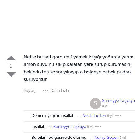
Nette bi tarif gördüm 1 yemek kaşığı yoğurda yarım
limon suyu nu sıkıp kararan yere sürüp kurumasını
0
bekledikten sonra yıkayıp o bölgeye bebek pudrası
sürüyorsun
Paylaş:
Daha fazla
Sümeyye Taşkaya
S
8 yıl
Denicm iyi gelir inşallah
Necla Turten
8 yıl
İnşallah
Sümeyye Taşkaya
8 yıl
Bu bikini bolgesine de olurmu
Nuray Göçen
8 yıl