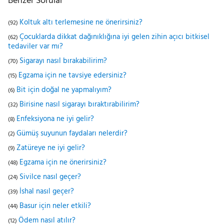
Benzer Sorular
Koltuk altı terlemesine ne önerirsiniz?
(92)
Çocuklarda dikkat dağınıklığına iyi gelen zihin açıcı bitkisel
(62)
tedaviler var mı?
Sigarayı nasıl bırakabilirim?
(70)
Egzama için ne tavsiye edersiniz?
(15)
Bit için doğal ne yapmalıyım?
(6)
Birisine nasıl sigarayı bıraktırabilirim?
(32)
Enfeksiyona ne iyi gelir?
(8)
Gümüş suyunun faydaları nelerdir?
(2)
Zatüreye ne iyi gelir?
(9)
Egzama için ne önerirsiniz?
(48)
Sivilce nasıl geçer?
(24)
İshal nasıl geçer?
(39)
Basur için neler etkili?
(44)
Ödem nasıl atılır?
(12)