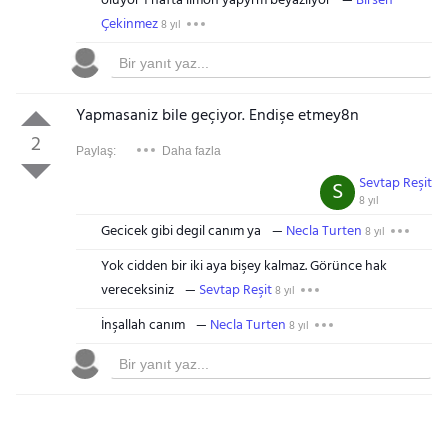
oluyor 1 hafta limon yapyrm beyazliyor
Birsen
Çekinmez
8 yıl
Yapmasaniz bile geçiyor. Endişe etmey8n
2
Paylaş:
Daha fazla
Sevtap Reşit
S
8 yıl
Gecicek gibi degil canım ya
Necla Turten
8 yıl
Yok cidden bir iki aya bişey kalmaz. Görünce hak
vereceksiniz
Sevtap Reşit
8 yıl
İnşallah canım
Necla Turten
8 yıl