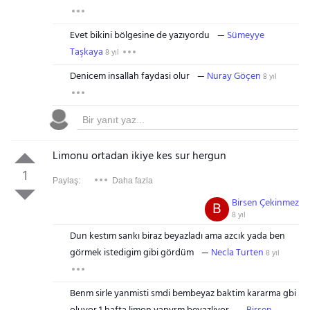
Evet bikini bölgesine de yazıyordu
Sümeyye
Taşkaya
8 yıl
Denicem insallah faydasi olur
Nuray Göçen
8 yıl
Limonu ortadan ikiye kes sur hergun
1
Paylaş:
Daha fazla
Birsen Çekinmez
B
8 yıl
Dun kestım sankı biraz beyazladı ama azcık yada ben
görmek istedigim gibi gördüm
Necla Turten
8 yıl
Benm sirle yanmisti smdi bembeyaz baktim kararma gbi