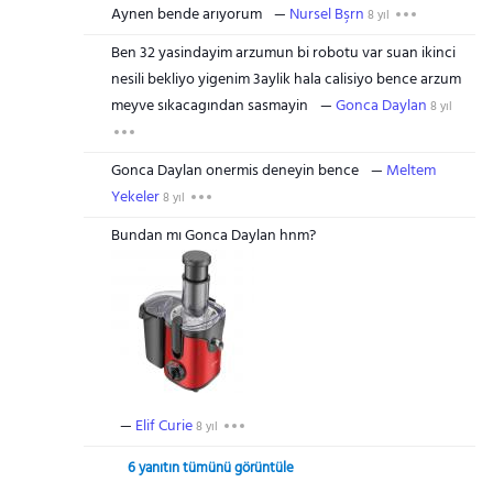
Aynen bende arıyorum
Nursel Bşrn
8 yıl
Ben 32 yasindayim arzumun bi robotu var suan ikinci
nesili bekliyo yigenim 3aylik hala calisiyo bence arzum
meyve sıkacagından sasmayin
Gonca Daylan
8 yıl
Gonca Daylan onermis deneyin bence
Meltem
Yekeler
8 yıl
Bundan mı Gonca Daylan hnm?
Elif Curie
8 yıl
6 yanıtın tümünü görüntüle