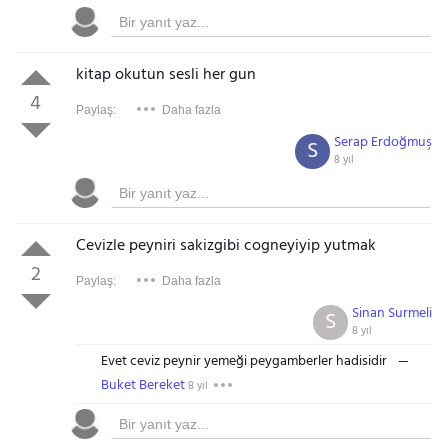
kitap okutun sesli her gun
4
Paylaş:
Daha fazla
Serap Erdoğmuş
S
8 yıl
Cevizle peyniri sakizgibi cogneyiyip yutmak
2
Paylaş:
Daha fazla
Sinan Surmeli
S
8 yıl
Evet ceviz peynir yemeği peygamberler hadisidir
Buket Bereket
8 yıl