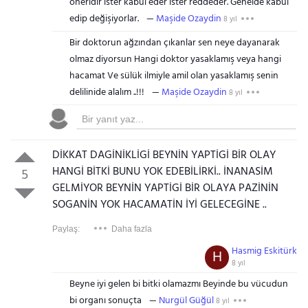
öneridir ister kabul eder ister reddeder. Genelde kabul
edip değişiyorlar.
Maşide Ozaydin
8 yıl
Bir doktorun ağzından çıkanlar sen neye dayanarak
olmaz diyorsun Hangi doktor yasaklamış veya hangi
hacamat Ve sülük ilmiyle amil olan yasaklamış senin
delilinide alalım ..!!!
Maşide Ozaydin
8 yıl
DİKKAT DAGİNİKLİGİ BEYNİN YAPTİGİ BİR OLAY
HANGİ BİTKİ BUNU YOK EDEBİLİRKİ.. İNANASİM
5
GELMİYOR BEYNİN YAPTİGİ BİR OLAYA PAZİNİN
SOGANİN YOK HACAMATİN İYİ GELECEGİNE ..
Paylaş:
Daha fazla
Hasmig Eskitürk
H
8 yıl
Beyne iyi gelen bi bitki olamazmı Beyinde bu vücudun
bi organı sonuçta
Nurgül Güğül
8 yıl