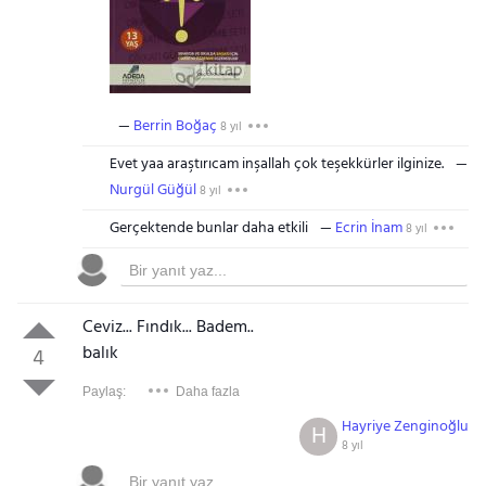
Berrin Boğaç
8 yıl
Evet yaa araştırıcam inşallah çok teşekkürler ilginize.
Nurgül Güğül
8 yıl
Gerçektende bunlar daha etkili
Ecrin İnam
8 yıl
Ceviz... Fındık... Badem..
balık
4
Paylaş:
Daha fazla
Hayriye Zenginoğlu
H
8 yıl