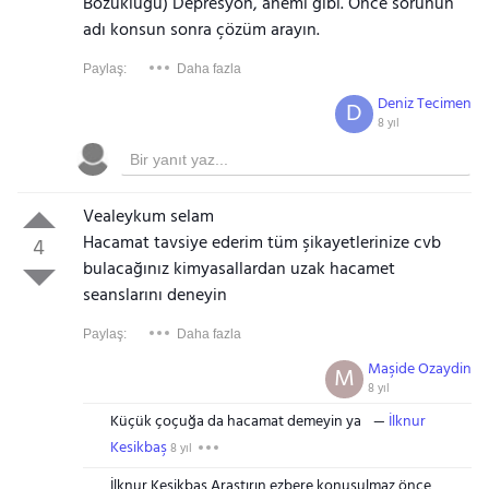
Bozukluğu) Depresyon, anemi gibi. Önce sorunun
adı konsun sonra çözüm arayın.
Paylaş:
Daha fazla
Deniz Tecimen
D
8 yıl
Vealeykum selam
Hacamat tavsiye ederim tüm şikayetlerinize cvb
4
bulacağınız kimyasallardan uzak hacamet
seanslarını deneyin
Paylaş:
Daha fazla
Maşide Ozaydin
M
8 yıl
Küçük çoçuğa da hacamat demeyin ya
İlknur
Kesikbaş
8 yıl
İlknur Kesikbaş Araştırın ezbere konuşulmaz önce