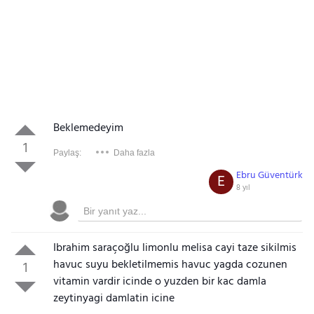
Beklemedeyim
1
Paylaş:
Daha fazla
Ebru Güventürk
E
8 yıl
Ibrahim saraçoğlu limonlu melisa cayi taze sikilmis
havuc suyu bekletilmemis havuc yagda cozunen
1
vitamin vardir icinde o yuzden bir kac damla
zeytinyagi damlatin icine