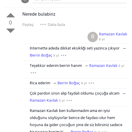
Nerede bulabiriz
0
Paylaş:
Daha fazla
Ramazan Kavlak
R
8 yıl
İnternette adeda dikkat eksikliği seti yazınca çıkıyor
Berrin Boğaç
8 yıl
Teşekkür ederim berrin hanım
Ramazan Kavlak
8 yıl
Rica ederim
Berrin Boğaç
8 yıl
Çok pardon ürün alıp faydalı oldumu çoçuğa alcam
Ramazan Kavlak
8 yıl
Ramazan Kavlak ben kullanmadım ama en iyisi
olduğunu söylüyorlar bence de faydası olur hem
hoşuna da gider çocuğun yine de siz bilirsiniz sadece