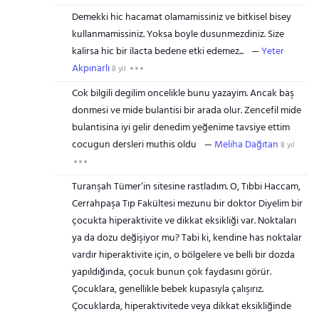
Demekki hic hacamat olamamissiniz ve bitkisel bisey
kullanmamissiniz. Yoksa boyle dusunmezdiniz. Size
kalirsa hic bir ilacta bedene etki edemez...
Yeter
Akpınarlı
8 yıl
Cok bilgili degilim oncelikle bunu yazayim. Ancak baş
donmesi ve mide bulantisi bir arada olur. Zencefil mide
bulantisina iyi gelir denedim yeğenime tavsiye ettim
cocugun dersleri muthis oldu
Meliha Dağıtan
8 yıl
Turanşah Tümer‘in sitesine rastladım. O, Tıbbi Haccam,
Cerrahpaşa Tıp Fakültesi mezunu bir doktor Diyelim bir
çocukta hiperaktivite ve dikkat eksikliği var. Noktaları
ya da dozu değişiyor mu? Tabi ki, kendine has noktalar
vardır hiperaktivite için, o bölgelere ve belli bir dozda
yapıldığında, çocuk bunun çok faydasını görür.
Çocuklara, genellikle bebek kupasıyla çalışırız.
Çocuklarda, hiperaktivitede veya dikkat eksikliğinde