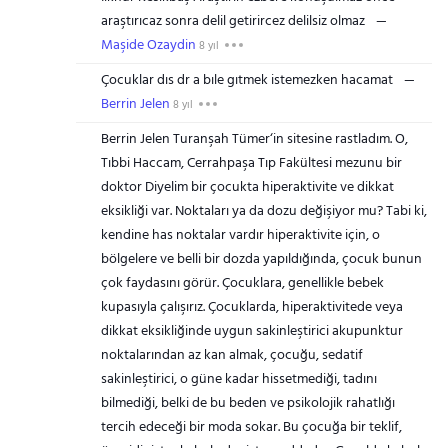
araştırıcaz sonra delil getirircez delilsiz olmaz
Maşide Ozaydin
8 yıl
Çocuklar dıs dr a bıle gıtmek istemezken hacamat
Berrin Jelen
8 yıl
Berrin Jelen Turanşah Tümer‘in sitesine rastladım. O,
Tıbbi Haccam, Cerrahpaşa Tıp Fakültesi mezunu bir
doktor Diyelim bir çocukta hiperaktivite ve dikkat
eksikliği var. Noktaları ya da dozu değişiyor mu? Tabi ki,
kendine has noktalar vardır hiperaktivite için, o
bölgelere ve belli bir dozda yapıldığında, çocuk bunun
çok faydasını görür. Çocuklara, genellikle bebek
kupasıyla çalışırız. Çocuklarda, hiperaktivitede veya
dikkat eksikliğinde uygun sakinleştirici akupunktur
noktalarından az kan almak, çocuğu, sedatif
sakinleştirici, o güne kadar hissetmediği, tadını
bilmediği, belki de bu beden ve psikolojik rahatlığı
tercih edeceği bir moda sokar. Bu çocuğa bir teklif,