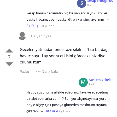
Serap Erdoğmuş
S
8 yıl
Serap hanım hacamatin hiç bir yan etkisi yok. Bitkiler
başka hacamat bambaşka lütfen karıştırmayalımm
Bir Darçin
8 yıl
Geceleri yatmadan önce taze sıkılmis 1 su bardagi
havuc suyu 1 ay sonra etkisini göreceksiniz diye
7
okumustum
Paylaş:
Daha fazla
Meltem Yekeler
M
8 yıl
Havuç suyunu nasıl elde edebiliriz Tavsiye edeceğiniz
bir alet ve marka var mı? Ben yurtdışındayım arıyorum
böyle bişey. Çok posaya gitmeden maximum suyunu
çıkaran
Elif Curie
8 yıl