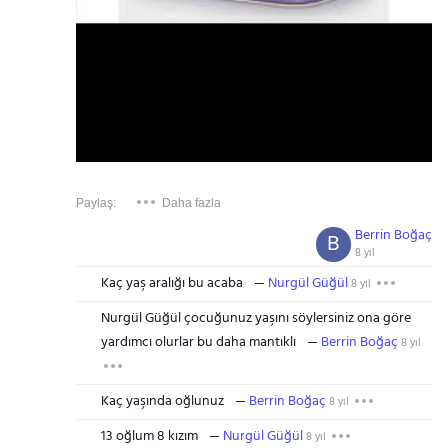
Paylaş:
Daha fazla
Berrin Boğaç
B
8 yıl
Kaç yaş aralığı bu acaba
Nurgül Güğül
8 yıl
Nurgül Güğül çocuğunuz yaşını söylersiniz ona göre
yardımcı olurlar bu daha mantıklı
Berrin Boğaç
8 yıl
Kaç yaşında oğlunuz
Berrin Boğaç
8 yıl
13 oğlum 8 kızım
Nurgül Güğül
8 yıl