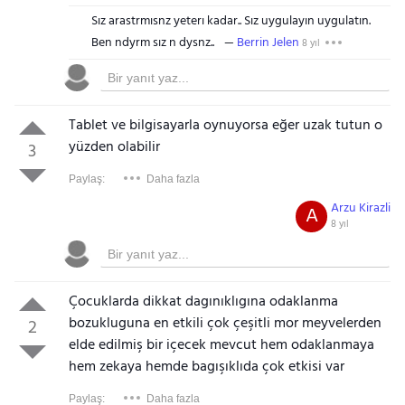
Sız arastrmısnz yeterı kadar.. Sız uygulayın uygulatın.
Ben ndyrm sız n dysnz..
Berrin Jelen
8 yıl
Tablet ve bilgisayarla oynuyorsa eğer uzak tutun o
yüzden olabilir
3
Paylaş:
Daha fazla
Arzu Kirazli
A
8 yıl
Çocuklarda dikkat dagınıklıgına odaklanma
bozukluguna en etkili çok çeşitli mor meyvelerden
2
elde edilmiş bir içecek mevcut hem odaklanmaya
hem zekaya hemde bagışıklıda çok etkisi var
Paylaş:
Daha fazla