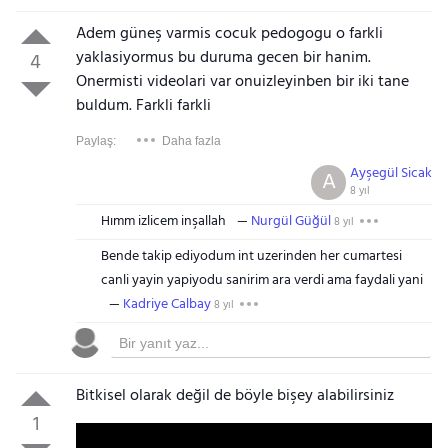
Adem güneş varmis cocuk pedogogu o farkli
yaklasiyormus bu duruma gecen bir hanim.
4
Onermisti videolari var onuizleyinben bir iki tane
buldum. Farkli farkli
Paylaş:
Daha fazla
Ayşegül Sicak
A
8 yıl
Hımm izlicem inşallah
Nurgül Güğül
8 yıl
Bende takip ediyodum int uzerinden her cumartesi
canli yayin yapiyodu sanirim ara verdi ama faydali yani
Kadriye Calbay
8 yıl
Bitkisel olarak değil de böyle bişey alabilirsiniz
1