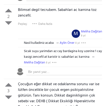
Bilimsel degil tecrubem. Sabahlari ac karnina toz
zencefil.
2
Paylaş:
Daha fazla
Meliha Dağıtan
M
8 yıl
Nasil kulladiniz acaba
Aylin Öner
8 yıl
Sicak suyu yarimdan az cay bardagina koy uzerine 1 cay
kasigi zencefil at karistir ic sabahlari ac karnina
Meliha Dağıtan
8 yıl
Çocuğun eğer dikkat ve odaklanma sorunu var ise
lütfen öncelikle bir çocuk ergen psikiyatristine
3
götürün. Tanı konsun. Dikkat daginikliginin çok
sebebi var. DEHB ( Dikkat Eksikliği Hiperaktivite