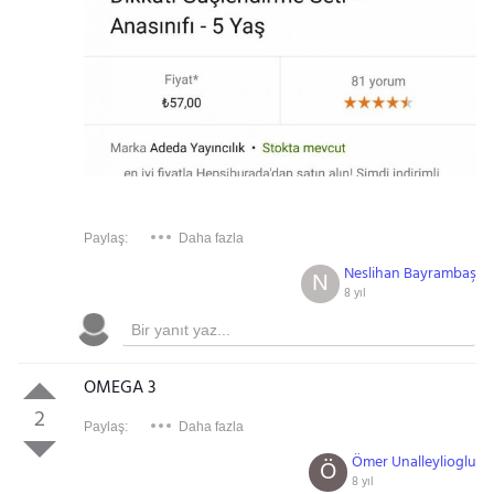
Paylaş:
Daha fazla
Neslihan Bayrambaş
N
8 yıl
OMEGA 3
2
Paylaş:
Daha fazla
Ömer Unalleylioglu
Ö
8 yıl