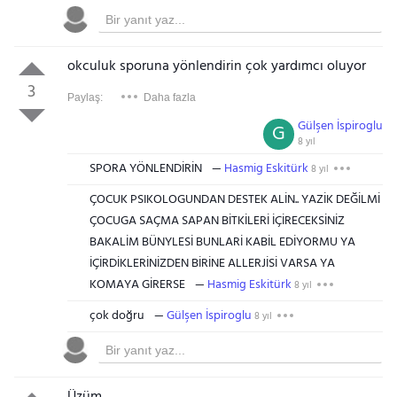
okculuk sporuna yönlendirin çok yardımcı oluyor
3
Paylaş:
Daha fazla
Gülşen İspiroglu
G
8 yıl
SPORA YÖNLENDİRİN
Hasmig Eskitürk
8 yıl
ÇOCUK PSIKOLOGUNDAN DESTEK ALİN.. YAZİK DEĞİLMİ
ÇOCUGA SAÇMA SAPAN BİTKİLERİ İÇİRECEKSİNİZ
BAKALİM BÜNYLESİ BUNLARİ KABİL EDİYORMU YA
İÇİRDİKLERİNİZDEN BİRİNE ALLERJİSİ VARSA YA
KOMAYA GİRERSE
Hasmig Eskitürk
8 yıl
çok doğru
Gülşen İspiroglu
8 yıl
Üzüm