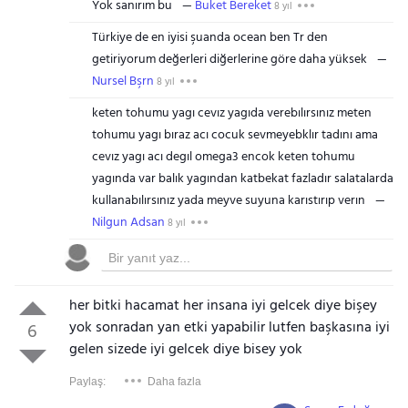
Yok sanırım bu
Buket Bereket
8 yıl
Türkiye de en iyisi şuanda ocean ben Tr den
getiriyorum değerleri diğerlerine göre daha yüksek
Nursel Bşrn
8 yıl
keten tohumu yagı cevız yagıda verebılırsınız meten
tohumu yagı bıraz acı cocuk sevmeyebklır tadını ama
cevız yagı acı degıl omega3 encok keten tohumu
yagında var balık yagından katbekat fazladır salatalarda
kullanabılırsınız yada meyve suyuna karıstırıp verın
Nilgun Adsan
8 yıl
her bitki hacamat her insana iyi gelcek diye bişey
yok sonradan yan etki yapabilir lutfen başkasına iyi
6
gelen sizede iyi gelcek diye bisey yok
Paylaş:
Daha fazla