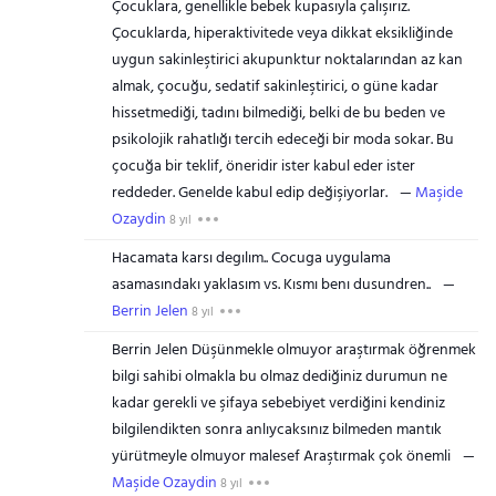
Çocuklara, genellikle bebek kupasıyla çalışırız.
Çocuklarda, hiperaktivitede veya dikkat eksikliğinde
uygun sakinleştirici akupunktur noktalarından az kan
almak, çocuğu, sedatif sakinleştirici, o güne kadar
hissetmediği, tadını bilmediği, belki de bu beden ve
psikolojik rahatlığı tercih edeceği bir moda sokar. Bu
çocuğa bir teklif, öneridir ister kabul eder ister
reddeder. Genelde kabul edip değişiyorlar.
Maşide
Ozaydin
8 yıl
Hacamata karsı degılım.. Cocuga uygulama
asamasındakı yaklasım vs. Kısmı benı dusundren..
Berrin Jelen
8 yıl
Berrin Jelen Düşünmekle olmuyor araştırmak öğrenmek
bilgi sahibi olmakla bu olmaz dediğiniz durumun ne
kadar gerekli ve şifaya sebebiyet verdiğini kendiniz
bilgilendikten sonra anlıycaksınız bilmeden mantık
yürütmeyle olmuyor malesef Araştırmak çok önemli
Maşide Ozaydin
8 yıl