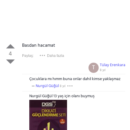
Basdan hacamat
4
Paylaş:
Daha fazla
Tülay Erenkara
T
8 yıl
Çocuklara mı hımm buna onlar dahil kimse yaklaşmaz
Nurgül Güğül
8 yıl
Nurgül Güğül 13 yaş için olanı buymuş