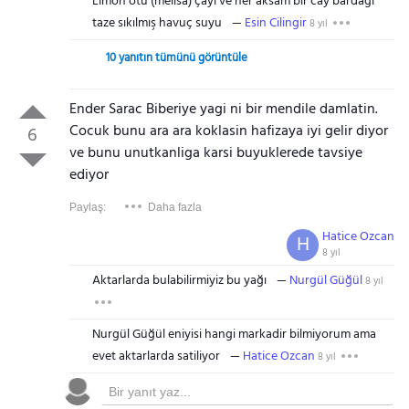
Limon otu (melisa) çayı ve her aksam bir cay bardağı
taze sıkılmış havuç suyu
Esin Cilingir
8 yıl
10 yanıtın tümünü görüntüle
Ender Sarac Biberiye yagi ni bir mendile damlatin.
Cocuk bunu ara ara koklasin hafizaya iyi gelir diyor
6
ve bunu unutkanliga karsi buyuklerede tavsiye
ediyor
Paylaş:
Daha fazla
Hatice Ozcan
H
8 yıl
Aktarlarda bulabilirmiyiz bu yağı
Nurgül Güğül
8 yıl
Nurgül Güğül eniyisi hangi markadir bilmiyorum ama
evet aktarlarda satiliyor
Hatice Ozcan
8 yıl