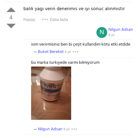
balık yagı verın denenmıs ve ıyı sonuc alınmıstır
4
Paylaş:
Daha fazla
Nilgun Adsan
N
8 yıl
isim verirmisiniz ben bi çeşit kullandim kötü etki etdide
Buket Bereket
8 yıl
bu marka turkıyede varmı bılmıyorum
Nilgun Adsan
8 yıl