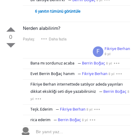
bir tavsiye benim ki
Berrin Boğaç
8 yıl
6 yanıtın tümünü görüntüle
Nerden alabilirim?
0
Paylaş:
Daha fazla
Fikriye Berhan
F
8 yıl
Bana mı sordunuz acaba
Berrin Boğaç
8 yıl
Evet Berrin Boğaç hanım
Fikriye Berhan
8 yıl
Fikriye Berhan internettede satılıyor adeda yayınları
dikkat eksikliği seti diye yazabilirsiniz
Berrin Boğaç
8
yıl
Teşk. Ederim
Fikriye Berhan
8 yıl
rica ederim
Berrin Boğaç
8 yıl