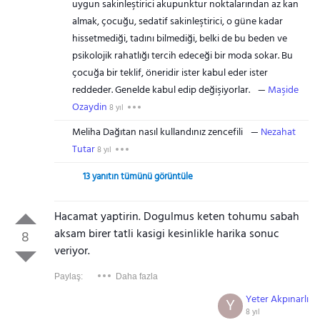
uygun sakinleştirici akupunktur noktalarından az kan
almak, çocuğu, sedatif sakinleştirici, o güne kadar
hissetmediği, tadını bilmediği, belki de bu beden ve
psikolojik rahatlığı tercih edeceği bir moda sokar. Bu
çocuğa bir teklif, öneridir ister kabul eder ister
reddeder. Genelde kabul edip değişiyorlar.
Maşide
Ozaydin
8 yıl
Meliha Dağıtan nasıl kullandınız zencefili
Nezahat
Tutar
8 yıl
13 yanıtın tümünü görüntüle
Hacamat yaptirin. Dogulmus keten tohumu sabah
aksam birer tatli kasigi kesinlikle harika sonuc
8
veriyor.
Paylaş:
Daha fazla
Yeter Akpınarlı
Y
8 yıl