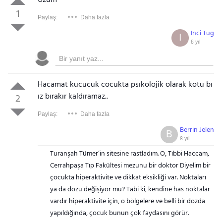
1
Paylaş:
Daha fazla
Inci Tug
I
8 yıl
Hacamat kucucuk cocukta psıkolojik olarak kotu bı
ız bırakır kaldıramaz..
2
Paylaş:
Daha fazla
Berrin Jelen
B
8 yıl
Turanşah Tümer‘in sitesine rastladım. O, Tıbbi Haccam,
Cerrahpaşa Tıp Fakültesi mezunu bir doktor Diyelim bir
çocukta hiperaktivite ve dikkat eksikliği var. Noktaları
ya da dozu değişiyor mu? Tabi ki, kendine has noktalar
vardır hiperaktivite için, o bölgelere ve belli bir dozda
yapıldığında, çocuk bunun çok faydasını görür.