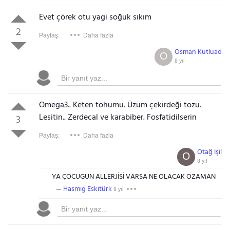
Evet çörek otu yagi soğuk sıkım
2
Paylaş:
Daha fazla
Osman Kutluad
O
8 yıl
Omega3.. Keten tohumu. Üzüm çekirdeği tozu.
Lesitin.. Zerdecal ve karabiber. Fosfatidilserin
3
Paylaş:
Daha fazla
Otağ Işil
O
8 yıl
YA ÇOCUGUN ALLERJİSİ VARSA NE OLACAK OZAMAN
Hasmig Eskitürk
8 yıl