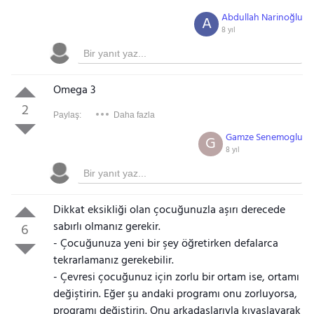
Gezinti Menüsü
Abdullah Narinoğlu
A
8 yıl
Omega 3
2
Paylaş:
Daha fazla
Gamze Senemoglu
G
8 yıl
Dikkat eksikliği olan çocuğunuzla aşırı derecede
sabırlı olmanız gerekir.
6
- Çocuğunuza yeni bir şey öğretirken defalarca
tekrarlamanız gerekebilir.
- Çevresi çocuğunuz için zorlu bir ortam ise, ortamı
değiştirin. Eğer şu andaki programı onu zorluyorsa,
programı değiştirin. Onu arkadaşlarıyla kıyaslayarak