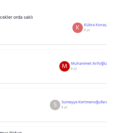
cekler orda saklı
Kübra Konaç
K
8 yıl
Muhammet Arifoğlu
M
8 yıl
Sümeyye Kertmenoğulları
S
8 yıl