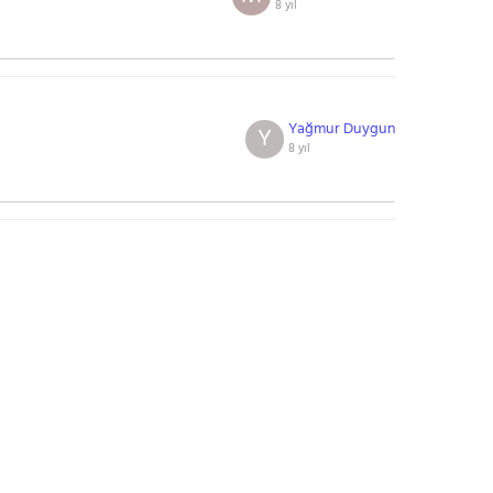
8 yıl
Yağmur Duygun
Y
8 yıl