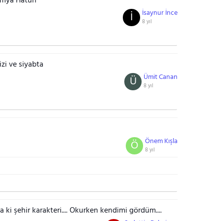
Kimya Hatun
İsaynur İnce
İ
8 yıl
izi ve siyabta
Ümit Canan
Ü
8 yıl
Önem Kışla
Ö
8 yıl
 ki şehir karakteri.... Okurken kendimi gördüm....