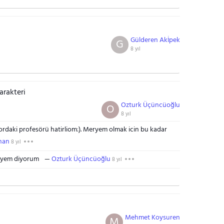
Gülderen Akİpek
G
8 yıl
arakteri
Ozturk Üçüncüoğlu
O
8 yıl
rdaki profesörü hatirliom:). Meryem olmak icin bu kadar
nan
8 yıl
eryem diyorum
Ozturk Üçüncüoğlu
8 yıl
Mehmet Koysuren
M