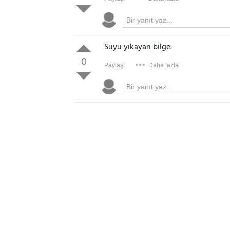
Suyu yıkayan bilge.
0
Paylaş:
Daha fazla