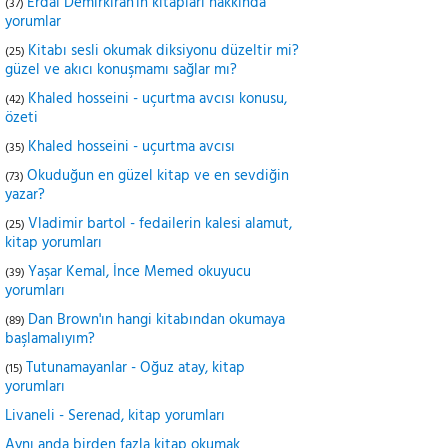
Erdal Demirkıran'ın kitapları hakkında
(37)
yorumlar
Kitabı sesli okumak diksiyonu düzeltir mi?
(25)
güzel ve akıcı konuşmamı sağlar mı?
Khaled hosseini - uçurtma avcısı konusu,
(42)
özeti
Khaled hosseini - uçurtma avcısı
(35)
Okuduğun en güzel kitap ve en sevdiğin
(73)
yazar?
Vladimir bartol - fedailerin kalesi alamut,
(25)
kitap yorumları
Yaşar Kemal, İnce Memed okuyucu
(39)
yorumları
Dan Brown'ın hangi kitabından okumaya
(89)
başlamalıyım?
Tutunamayanlar - Oğuz atay, kitap
(15)
yorumları
Livaneli - Serenad, kitap yorumları
Aynı anda birden fazla kitap okumak