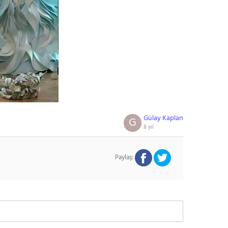
Gülay Kaplan
G
8 yıl
Paylaş: