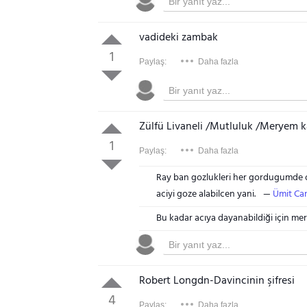
vadideki zambak
1
Paylaş:
Daha fazla
Zülfü Livaneli /Mutluluk /Meryem k
1
Paylaş:
Daha fazla
Ray ban gozlukleri her gordugumde o
aciyi goze alabilcen yani.
Ümit Ca
Bu kadar acıya dayanabildiği için m
Robert Longdn-Davincinin şifresi
4
Paylaş:
Daha fazla