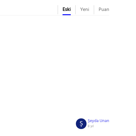
Eski
Yeni
Puan
Şeyda Unan
Ş
8 yıl