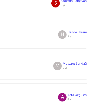
Sadettin Bahçivan
S
8 yıl
Hande Ehrem
H
8 yıl
Muazzez Sarıdağ
M
8 yıl
Azra Ozgulen
A
8 yıl