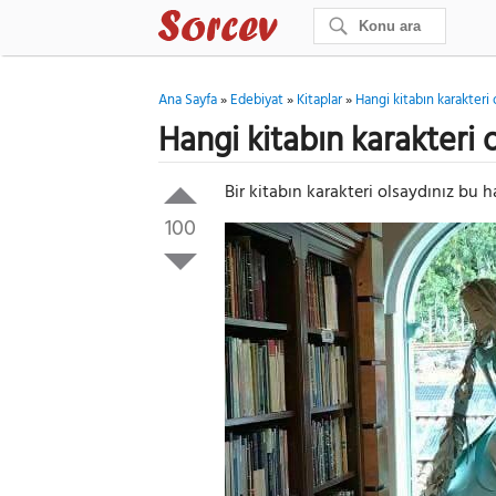
Ana Sayfa
»
Edebiyat
»
Kitaplar
»
Hangi kitabın karakteri
Hangi kitabın karakteri 
Bir kitabın karakteri olsaydınız bu 
100