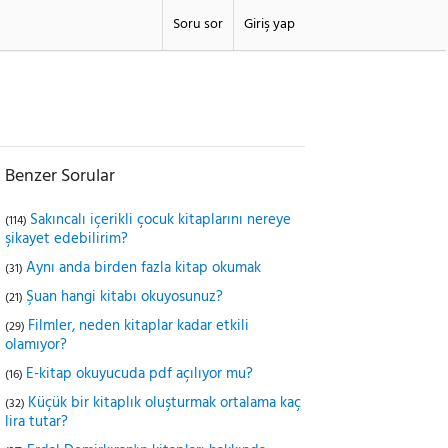
Soru sor
Giriş yap
Benzer Sorular
Sakıncalı içerikli çocuk kitaplarını nereye
(114)
şikayet edebilirim?
Aynı anda birden fazla kitap okumak
(31)
Şuan hangi kitabı okuyosunuz?
(21)
Filmler, neden kitaplar kadar etkili
(29)
olamıyor?
E-kitap okuyucuda pdf açılıyor mu?
(16)
Küçük bir kitaplık oluşturmak ortalama kaç
(32)
lira tutar?