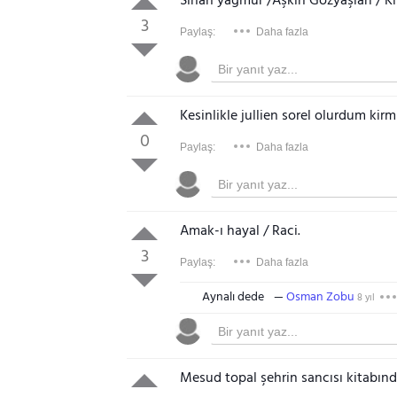
Sinan yağmur /Aşkın Gözyaşları / 
3
Paylaş:
Daha fazla
Kesinlikle jullien sorel olurdum kirm
0
Paylaş:
Daha fazla
Amak-ı hayal / Raci.
3
Paylaş:
Daha fazla
Aynalı dede
Osman Zobu
8 yıl
Mesud topal şehrin sancısı kitabında