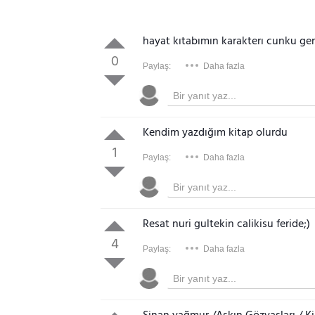
hayat kıtabımın karakterı cunku ger
0
Paylaş:
Daha fazla
Kendim yazdığım kitap olurdu
1
Paylaş:
Daha fazla
Resat nuri gultekin calikisu feride;)
4
Paylaş:
Daha fazla