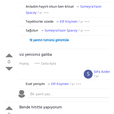
Anladım hayırlı olsun ben iktisat
SümeyraYasin
Spacey
7 yıl
Teşekkürler sizede
Elif Köymen
7 yıl
Sağolun
SümeyraYasin Spacey
7 yıl
18 yanıtın tümünü görüntüle
siz yenisiniz galiba
0
Paylaş:
Daha fazla
Sefa Azder
S
7 yıl
Evet yeniyim
Elif Köymen
7 yıl
Bende hititte yapıyorum