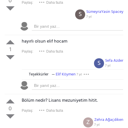
0
Paylaş:
Daha fazla
SümeyraYasin Spacey
S
7 yıl
hayırlı olsun elif hocam
1
Paylaş:
Daha fazla
Sefa Azder
S
7 yıl
Teşekkürler
Elif Köymen
7 yıl
Bölüm nedir? Lisans mezuniyetim hitit.
0
Paylaş:
Daha fazla
Zehra Ağaçdiken
Z
7 yıl