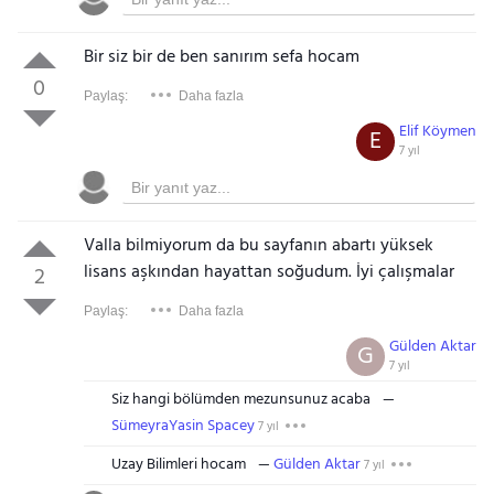
Bir siz bir de ben sanırım sefa hocam
0
Paylaş:
Daha fazla
Elif Köymen
E
7 yıl
Valla bilmiyorum da bu sayfanın abartı yüksek
lisans aşkından hayattan soğudum. İyi çalışmalar
2
Paylaş:
Daha fazla
Gülden Aktar
G
7 yıl
Siz hangi bölümden mezunsunuz acaba
SümeyraYasin Spacey
7 yıl
Uzay Bilimleri hocam
Gülden Aktar
7 yıl