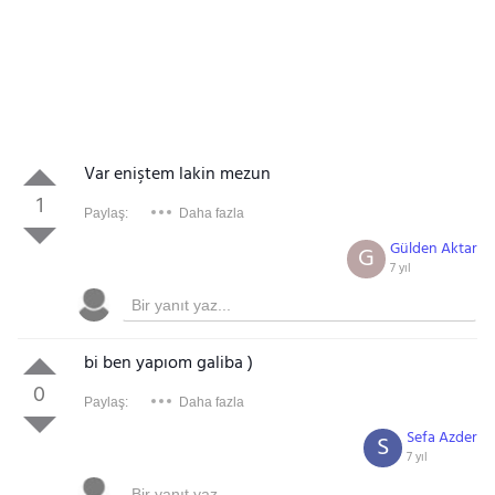
Var eniştem lakin mezun
1
Paylaş:
Daha fazla
Gülden Aktar
G
7 yıl
bi ben yapıom galiba )
0
Paylaş:
Daha fazla
Sefa Azder
S
7 yıl