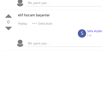
elif hocam başarılar
0
Paylaş:
Daha fazla
Sefa Azder
S
7 yıl