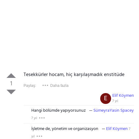
Tesekkürler hocam, hiç karşılaşmadık enstitüde
1
Paylaş:
Daha fazla
Elif Köymen
E
7 yıl
Hangi bölümde yapıyorsunuz
SümeyraYasin Spacey
7 yıl
İşletme de, yönetim ve organizasyon
Elif Köymen
7
yıl