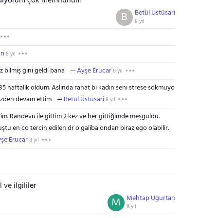
gidiyorum çok memnunum
Betül Üstüsari
B
8 yıl
ri
8 yıl
z bilmiş gini geldi bana
Ayşe Erucar
8 yıl
5 haftalık oldum. Aslında rahat bi kadın seni strese sokmuyo
yüzden devam ettim
Betül Üstüsari
8 yıl
tim. Randevu ile gittim 2 kez ve her gittiğimde meşguldü.
tu en co tercih edilen dr o galiba ondan biraz ego olabilir.
şe Erucar
8 yıl
ve ilgililer
Mehtap Ugurtan
M
8 yıl