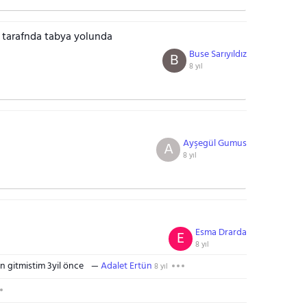
a tarafnda tabya yolunda
Buse Sarıyıldız
B
8 yıl
Ayşegül Gumus
A
8 yıl
Esma Drarda
E
8 yıl
n gitmistim 3yil önce
Adalet Ertün
8 yıl