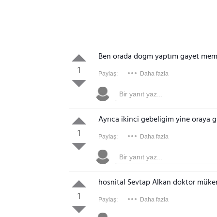
Ben orada dogm yaptım gayet m
1
Paylaş:
Daha fazla
Ayrıca ikinci gebeligim yine oraya 
1
Paylaş:
Daha fazla
hosnital Sevtap Alkan doktor müke
1
Paylaş:
Daha fazla