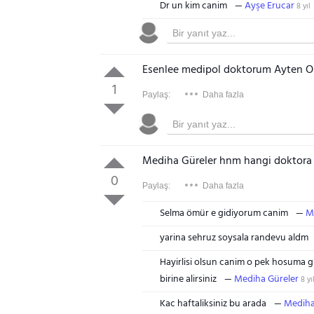
Dr un kim canim
Ayşe Erucar
8 yıl
Esenlee medipol doktorum Ayten O
1
Paylaş:
Daha fazla
Mediha Güreler hnm hangi doktora
0
Paylaş:
Daha fazla
Selma ömür e gidiyorum canim
M
yarina sehruz soysala randevu aldm
Hayirlisi olsun canim o pek hosuma 
birine alirsiniz
Mediha Güreler
8 yı
Kac haftaliksiniz bu arada
Mediha