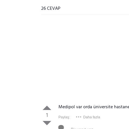
26 CEVAP
Medipol var orda üniversite hastane
1
Paylaş:
Daha fazla