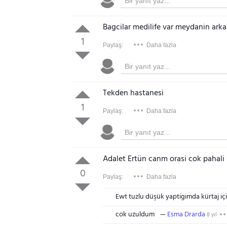
Bagcilar medilife var meydanin ark
1
Paylaş:
Daha fazla
Tekden hastanesi
1
Paylaş:
Daha fazla
Adalet Ertün canm orasi cok pahali
0
Paylaş:
Daha fazla
Ewt tuzlu düşük yaptigimda kürtaj içi
cok uzuldum
Esma Drarda
8 yıl