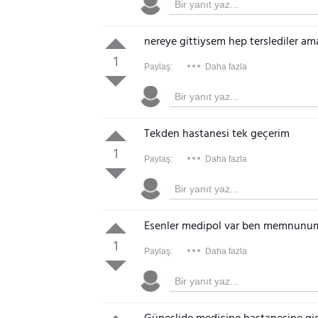
nereye gittiysem hep terslediler ama
1
Paylaş:
Daha fazla
Tekden hastanesi tek geçerim
1
Paylaş:
Daha fazla
Esenler medipol var ben memnunu
1
Paylaş:
Daha fazla