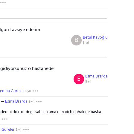
lgun tavsiye ederim
Betül Kavoğlu
B
8 yıl
 gidiyorsunuz o hastanede
Esma Drarda
E
8 yıl
ediha Güreler
8 yıl
Esma Drarda
8 yıl
giden bi doktor degil sahsen ama olmadi bidahakine baska
l
 Güreler
8 yıl