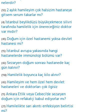
nelerdir?
2 aylık hamileyim çok halsizim hastaneye
(10)
gitsem serum takarlar mı?
İstanbul beylikdüzü büyükçekmece silivri
(4)
tarafında hamilelik için önereceğiniz doktor
var mıdır?
Doğum için özel hastanemi yoksa devlet
(45)
hastanesi mi?
İstanbul avrupa yakasında hangi
(15)
hastanelerde immünoloji bölümü var?
Sezaryen doğum sonrası hastanede kaç
(43)
gün kalınır?
Hamilelik boyunca kaç kilo alınır?
(118)
Hamileyim ve hem özel hem devlet
(43)
hastaneleri ve doktorları çok ilgisiz
Ankara Etlik veya Cebeci'de sezaryen
(11)
doğum için refakatçi kabul ediyorlar mı?
Hamilelikte sarı akıntı enfeksiyon belirtisi
(21)
mi?