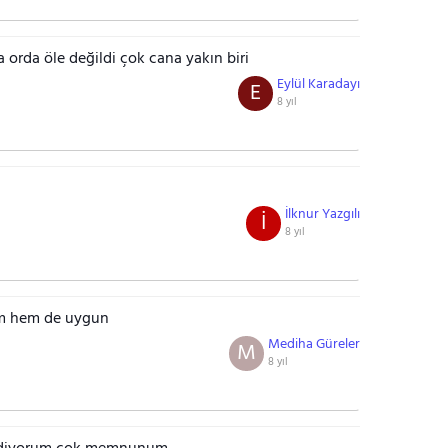
 orda öle değildi çok cana yakın biri
Eylül Karadayı
E
8 yıl
İlknur Yazgılı
İ
8 yıl
m hem de uygun
Mediha Güreler
M
8 yıl