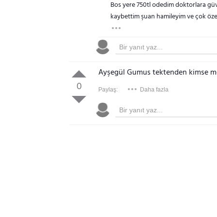
Bos yere 750tl odedim doktorlara güv
kaybettim şuan hamileyim ve çok öz
Ayşegül Gumus tektenden kimse m
0
Paylaş:
Daha fazla