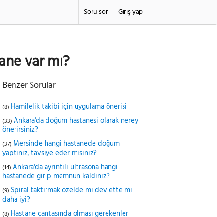
Soru sor
Giriş yap
tane var mı?
Benzer Sorular
Hamilelik takibi için uygulama önerisi
(8)
Ankara'da doğum hastanesi olarak nereyi
(33)
önerirsiniz?
Mersinde hangi hastanede doğum
(37)
yaptınız, tavsiye eder misiniz?
Ankara'da ayrıntılı ultrasona hangi
(14)
hastanede girip memnun kaldınız?
Spiral taktırmak özelde mi devlette mi
(9)
daha iyi?
Hastane çantasında olması gerekenler
(8)