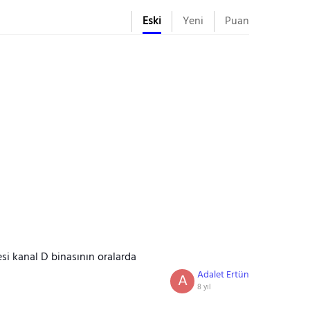
Eski
Yeni
Puan
si kanal D binasının oralarda
Adalet Ertün
A
8 yıl