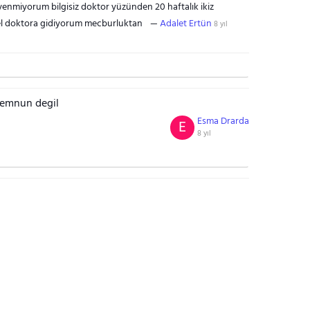
enmiyorum bilgisiz doktor yüzünden 20 haftalık ikiz
el doktora gidiyorum mecburluktan
Adalet Ertün
8 yıl
emnun degil
Esma Drarda
E
8 yıl