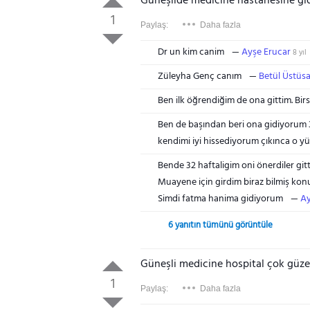
Güneşlide medicine hastanesine 
1
Paylaş:
Daha fazla
Dr un kim canim
Ayşe Erucar
8 yıl
Züleyha Genç canım
Betül Üstüsa
Ben ilk öğrendiğim de ona gittim. Birs
Ben de başından beri ona gidiyorum 3
kendimi iyi hissediyorum çıkınca o 
Bende 32 haftaligim oni önerdiler git
Muayene için girdim biraz bilmiş konuş
Simdi fatma hanima gidiyorum
Ay
6 yanıtın tümünü görüntüle
Güneşli medicine hospital çok güzel 
1
Paylaş:
Daha fazla