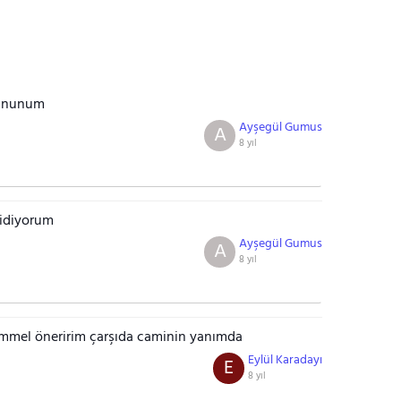
emnunum
Ayşegül Gumus
A
8 yıl
gidiyorum
Ayşegül Gumus
A
8 yıl
mmel öneririm çarşıda caminin yanımda
Eylül Karadayı
E
8 yıl