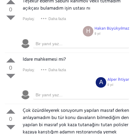
Teşekür ederim Sabuhi Rahimov vekil tutmadim
açıkçası bulamadım işin ustası nı
0
Paylaş:
Daha fazla
Hakan Büyükyılmaz
H
8 yıl
Idare mahkemesi mi?
0
Paylaş:
Daha fazla
Alper İhtiyar
A
8 yıl
Çok özürdileyerek soruyorum yapılan masraf derken
anlayamadım bu tür konu davaların bilmediğim den
0
yapılan bi masraf yok kaza tutanağinı tutan polisler
kazaya karıştığım adamın restoranında yemek