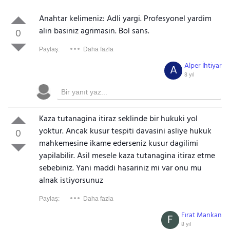
Anahtar kelimeniz: Adli yargi. Profesyonel yardim
alin basiniz agrimasin. Bol sans.
0
Paylaş:
Daha fazla
Alper İhtiyar
A
8 yıl
Kaza tutanagina itiraz seklinde bir hukuki yol
yoktur. Ancak kusur tespiti davasini asliye hukuk
0
mahkemesine ikame ederseniz kusur dagilimi
yapilabilir. Asil mesele kaza tutanagina itiraz etme
sebebiniz. Yani maddi hasariniz mi var onu mu
alnak istiyorsunuz
Paylaş:
Daha fazla
Fırat Mankan
F
8 yıl