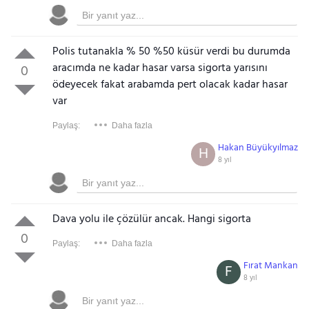
Polis tutanakla % 50 %50 küsür verdi bu durumda
aracımda ne kadar hasar varsa sigorta yarısını
0
ödeyecek fakat arabamda pert olacak kadar hasar
var
Paylaş:
Daha fazla
Hakan Büyükyılmaz
H
8 yıl
Dava yolu ile çözülür ancak. Hangi sigorta
0
Paylaş:
Daha fazla
Fırat Mankan
F
8 yıl