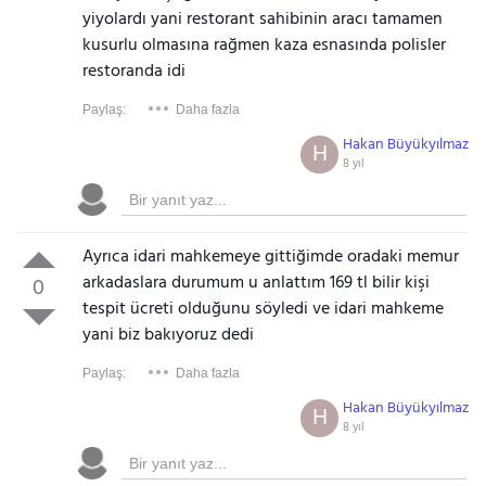
yiyolardı yani restorant sahibinin aracı tamamen
kusurlu olmasına rağmen kaza esnasında polisler
restoranda idi
Paylaş:
Daha fazla
Hakan Büyükyılmaz
H
8 yıl
Ayrıca idari mahkemeye gittiğimde oradaki memur
arkadaslara durumum u anlattım 169 tl bilir kişi
0
tespit ücreti olduğunu söyledi ve idari mahkeme
yani biz bakıyoruz dedi
Paylaş:
Daha fazla
Hakan Büyükyılmaz
H
8 yıl