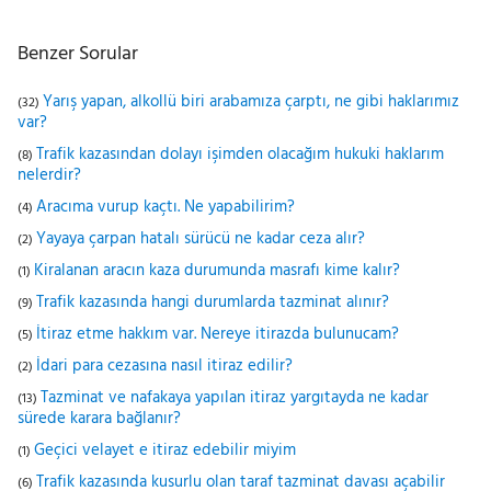
Benzer Sorular
Yarış yapan, alkollü biri arabamıza çarptı, ne gibi haklarımız
(32)
var?
Trafik kazasından dolayı işimden olacağım hukuki haklarım
(8)
nelerdir?
Aracıma vurup kaçtı. Ne yapabilirim?
(4)
Yayaya çarpan hatalı sürücü ne kadar ceza alır?
(2)
Kiralanan aracın kaza durumunda masrafı kime kalır?
(1)
Trafik kazasında hangi durumlarda tazminat alınır?
(9)
İtiraz etme hakkım var. Nereye itirazda bulunucam?
(5)
İdari para cezasına nasıl itiraz edilir?
(2)
Tazminat ve nafakaya yapılan itiraz yargıtayda ne kadar
(13)
sürede karara bağlanır?
Geçici velayet e itiraz edebilir miyim
(1)
Trafik kazasında kusurlu olan taraf tazminat davası açabilir
(6)