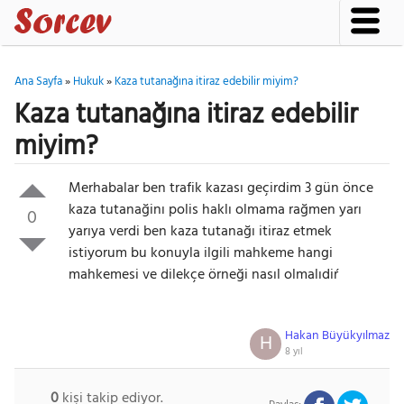
Ana Sayfa
»
Hukuk
»
Kaza tutanağına itiraz edebilir miyim?
Kaza tutanağına itiraz edebilir
miyim?
Merhabalar ben trafik kazası geçirdim 3 gün önce
kaza tutanağinı polis haklı olmama rağmen yarı
0
yarıya verdi ben kaza tutanağı itiraz etmek
istiyorum bu konuyla ilgili mahkeme hangi
mahkemesi ve dilekçe örneği nasıl olmalıdiŕ
Hakan Büyükyılmaz
H
8 yıl
0
kişi takip ediyor.