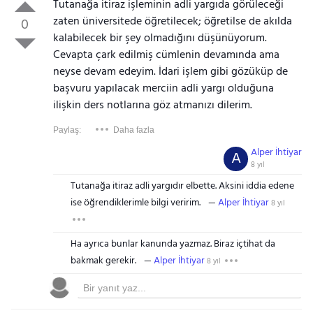
Tutanağa itiraz işleminin adli yargıda görüleceği
zaten üniversitede öğretilecek; öğretilse de akılda
0
kalabilecek bir şey olmadığını düşünüyorum.
Cevapta çark edilmiş cümlenin devamında ama
neyse devam edeyim. İdari işlem gibi gözüküp de
başvuru yapılacak merciin adli yargı olduğuna
ilişkin ders notlarına göz atmanızı dilerim.
Paylaş:
Daha fazla
Alper İhtiyar
A
8 yıl
Tutanağa itiraz adli yargıdır elbette. Aksini iddia edene
ise öğrendiklerimle bilgi veririm.
Alper İhtiyar
8 yıl
Ha ayrıca bunlar kanunda yazmaz. Biraz içtihat da
bakmak gerekir.
Alper İhtiyar
8 yıl