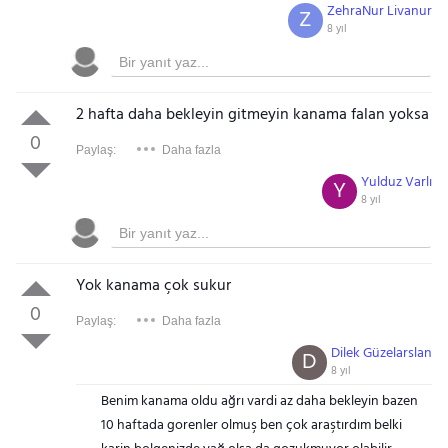
ZehraNur Livanur
Z
8 yıl
2 hafta daha bekleyin gitmeyin kanama falan yoksa
0
Paylaş:
Daha fazla
Yulduz Varlı
Y
8 yıl
Yok kanama çok sukur
0
Paylaş:
Daha fazla
Dilek Güzelarslan
D
8 yıl
Benim kanama oldu ağrı vardi az daha bekleyin bazen
10 haftada gorenler olmuş ben çok araştırdım belki