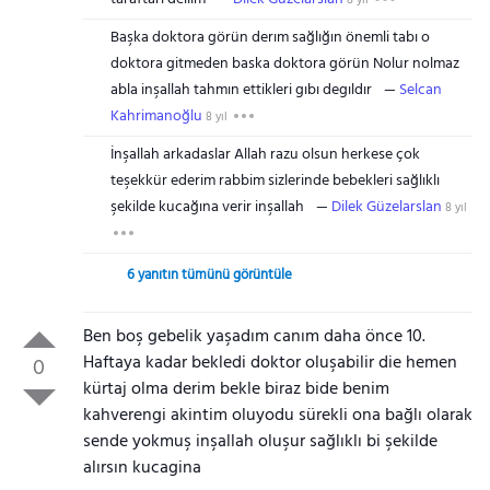
8 yıl
Başka doktora görün derım sağlığın önemli tabı o
doktora gitmeden baska doktora görün Nolur nolmaz
abla inşallah tahmın ettikleri gıbı degıldır
Selcan
Kahrimanoğlu
8 yıl
İnşallah arkadaslar Allah razu olsun herkese çok
teşekkür ederim rabbim sizlerinde bebekleri sağlıklı
şekilde kucağına verir inşallah
Dilek Güzelarslan
8 yıl
6 yanıtın tümünü görüntüle
Ben boş gebelik yaşadım canım daha önce 10.
Haftaya kadar bekledi doktor oluşabilir die hemen
0
kürtaj olma derim bekle biraz bide benim
kahverengi akintim oluyodu sürekli ona bağlı olarak
sende yokmuş inşallah oluşur sağlıklı bi şekilde
alırsın kucagina