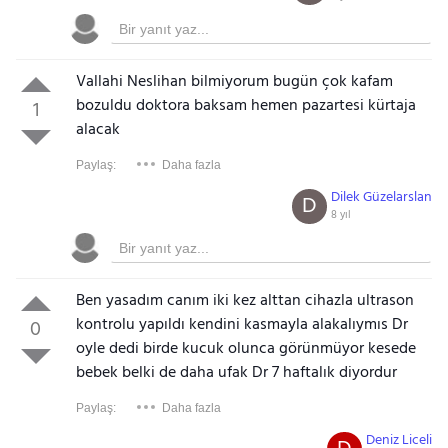
Vallahi Neslihan bilmiyorum bugün çok kafam
bozuldu doktora baksam hemen pazartesi kürtaja
1
alacak
Paylaş:
Daha fazla
Dilek Güzelarslan
D
8 yıl
Ben yasadım canım iki kez alttan cihazla ultrason
kontrolu yapıldı kendini kasmayla alakalıymıs Dr
0
oyle dedi birde kucuk olunca görünmüyor kesede
bebek belki de daha ufak Dr 7 haftalık diyordur
Paylaş:
Daha fazla
Deniz Liceli