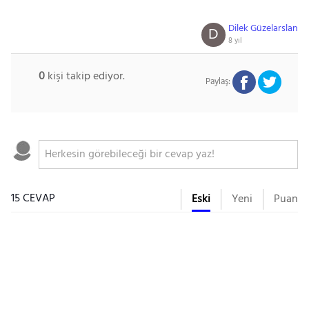
Dilek Güzelarslan
D
8 yıl
0
kişi takip ediyor.
Paylaş:
15 CEVAP
Eski
Yeni
Puan