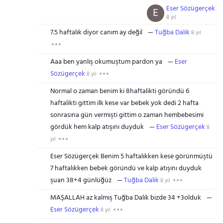
Eser Sözügerçek
E
8 yıl
7.5 haftalık diyor canım ay değil
Tuğba Dalık
8 yıl
Aaa ben yanlış okumuştum pardon ya
Eser
Sözügerçek
8 yıl
Normal o zaman benim ki 8haftalikti göründü 6
haftalikti gittim ilk kese var bebek yok dedi 2 hafta
sonrasına gün vermişti gittim o zaman hembebesimi
gördük hem kalp atışını duyduk
Eser Sözügerçek
8
yıl
Eser Sözügerçek Benim 5 haftalıkken kese görünmüştü
7 haftalıkken bebek göründü ve kalp atışını duyduk
şuan 38+4 günlüğüz
Tuğba Dalık
8 yıl
MAŞALLAH az kalmış Tuğba Dalık bizde 34 +3olduk
Eser Sözügerçek
8 yıl