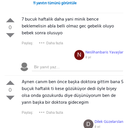
11 yanıtın tümünü görüntüle
7 bucuk haftalik daha yani minik bence
beklemelisin abla belli olmaz gec gebelik oluyo
0
bebek sonra olusuyo
Paylaş:
Daha fazla
Neslihanbaris Yavaşlar
N
8 yıl
Aynen canım ben önce başka doktora gittim bana 5
buçuk haftalık ti kese gözüküyor dedi öyle bişey
0
olsa onda gozukurdu diye düşünüyorum ben de
yarın başka bir doktora gidecegim
Paylaş:
Daha fazla
Dilek Güzelarslan
D
8 yıl