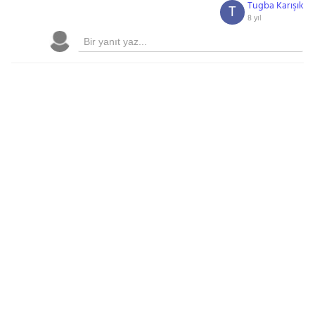
Tugba Karışık
T
8 yıl