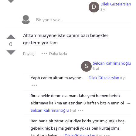
Dilek Güzelarslan
D
8 yıl
Alttan muayene iste canım bazı bebekler
göstermıyor tam
0
Paylaş:
Daha fazla
Selcan Kahrimanoğlu
S
8 yıl
Yaptı canım alttan muayene
Dilek Güzelarslan
8 yıl
Bıraz bekle derım ozaman daha yeni hemen bebek
aldırmaya kalkma en azından 8 haftan bıtsın emın ol
Selcan Kahrimanoğlu
8 yıl
Ben bana bir zararı olur diye korkuyorum çünkü boş
gebelik hiç başıma gelmedi yoksa ben kürtaj olma
taraftarı deilim
Dilek Güzelarslan