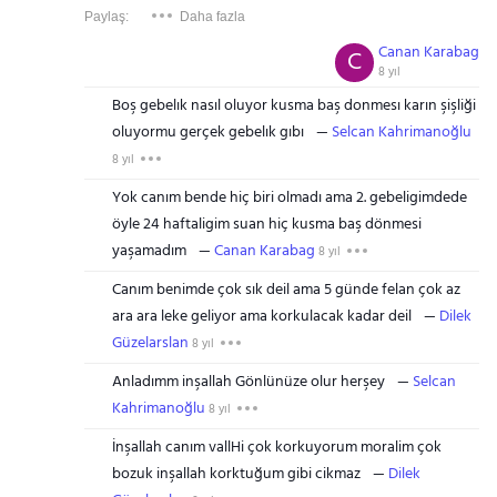
Paylaş:
Daha fazla
Canan Karabag
C
8 yıl
Boş gebelık nasıl oluyor kusma baş donmesı karın şişliği
oluyormu gerçek gebelık gıbı
Selcan Kahrimanoğlu
8 yıl
Yok canım bende hiç biri olmadı ama 2. gebeligimdede
öyle 24 haftaligim suan hiç kusma baş dönmesi
yaşamadım
Canan Karabag
8 yıl
Canım benimde çok sık deil ama 5 günde felan çok az
ara ara leke geliyor ama korkulacak kadar deil
Dilek
Güzelarslan
8 yıl
Anladımm inşallah Gönlünüze olur herşey
Selcan
Kahrimanoğlu
8 yıl
İnşallah canım vallHi çok korkuyorum moralim çok
bozuk inşallah korktuğum gibi cikmaz
Dilek