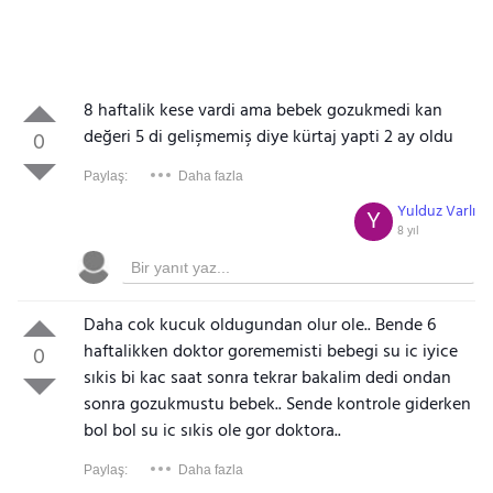
8 haftalik kese vardi ama bebek gozukmedi kan
değeri 5 di gelişmemiş diye kürtaj yapti 2 ay oldu
0
Paylaş:
Daha fazla
Yulduz Varlı
Y
8 yıl
Daha cok kucuk oldugundan olur ole.. Bende 6
haftalikken doktor gorememisti bebegi su ic iyice
0
sıkis bi kac saat sonra tekrar bakalim dedi ondan
sonra gozukmustu bebek.. Sende kontrole giderken
bol bol su ic sıkis ole gor doktora..
Paylaş:
Daha fazla