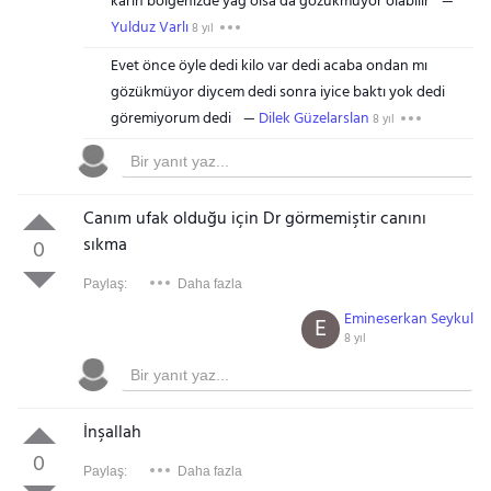
karin bolgenizde yağ olsa da gozukmuyor olabilir
Yulduz Varlı
8 yıl
Evet önce öyle dedi kilo var dedi acaba ondan mı
gözükmüyor diycem dedi sonra iyice baktı yok dedi
göremiyorum dedi
Dilek Güzelarslan
8 yıl
Canım ufak olduğu için Dr görmemiştir canını
sıkma
0
Paylaş:
Daha fazla
Emineserkan Seykul
E
8 yıl
İnşallah
0
Paylaş:
Daha fazla