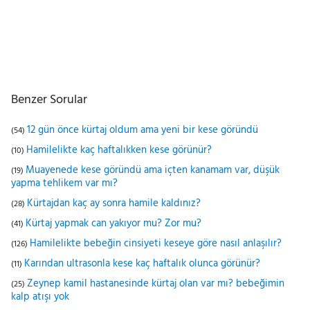
Benzer Sorular
12 gün önce kürtaj oldum ama yeni bir kese göründü
(54)
Hamilelikte kaç haftalıkken kese görünür?
(10)
Muayenede kese göründü ama içten kanamam var, düşük
(19)
yapma tehlikem var mı?
Kürtajdan kaç ay sonra hamile kaldınız?
(28)
Kürtaj yapmak can yakıyor mu? Zor mu?
(41)
Hamilelikte bebeğin cinsiyeti keseye göre nasıl anlaşılır?
(126)
Karından ultrasonla kese kaç haftalık olunca görünür?
(11)
Zeynep kamil hastanesinde kürtaj olan var mı? bebeğimin
(25)
kalp atışı yok