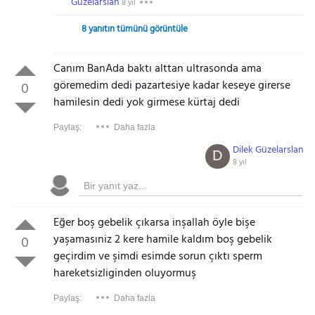
Güzelarslan
8 yıl
8 yanıtın tümünü görüntüle
Canım BanAda baktı alttan ultrasonda ama
göremedim dedi pazartesiye kadar keseye girerse
0
hamilesin dedi yok girmese kürtaj dedi
Paylaş:
Daha fazla
Dilek Güzelarslan
D
8 yıl
Eğer boş gebelik çıkarsa inşallah öyle bişe
yaşamasıniz 2 kere hamile kaldım boş gebelik
0
geçirdim ve şimdi esimde sorun çıktı sperm
hareketsizliginden oluyormuş
Paylaş:
Daha fazla