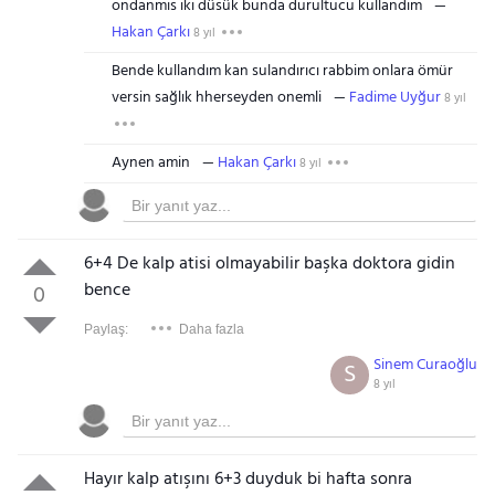
ondanmis iki düsük bunda durultucu kullandim
Hakan Çarkı
8 yıl
Bende kullandım kan sulandırıcı rabbim onlara ömür
versin sağlık hherseyden onemli
Fadime Uyğur
8 yıl
Aynen amin
Hakan Çarkı
8 yıl
6+4 De kalp atisi olmayabilir başka doktora gidin
bence
0
Paylaş:
Daha fazla
Sinem Curaoğlu
S
8 yıl
Hayır kalp atışını 6+3 duyduk bi hafta sonra