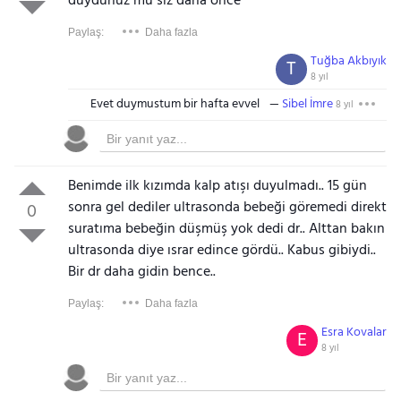
duydunuz mu siz daha önce
Paylaş:
Daha fazla
Tuğba Akbıyık
T
8 yıl
Evet duymustum bir hafta evvel
Sibel İmre
8 yıl
Benimde ilk kızımda kalp atışı duyulmadı.. 15 gün
sonra gel dediler ultrasonda bebeği göremedi direkt
0
suratıma bebeğin düşmüş yok dedi dr.. Alttan bakın
ultrasonda diye ısrar edince gördü.. Kabus gibiydi..
Bir dr daha gidin bence..
Paylaş:
Daha fazla
Esra Kovalar
E
8 yıl