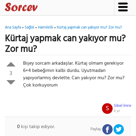
Ana Sayfa
»
Sağlık
»
Hamilelik
»
Kürtaj yapmak can yakıyor mu? Zor mu?
Kürtaj yapmak can yakıyor mu?
Zor mu?
Bişey sorcam arkadaşlar. Kürtaj olmam gerekiyor
6+4 bebeğimin kalbi durdu. Uyutmadan
3
yapıyorlarmış devlette. Can yakıyor mu? Zor mu?
Çok korkuyorum
Sibel İmre
S
8 yıl
0
kişi takip ediyor.
Paylaş: