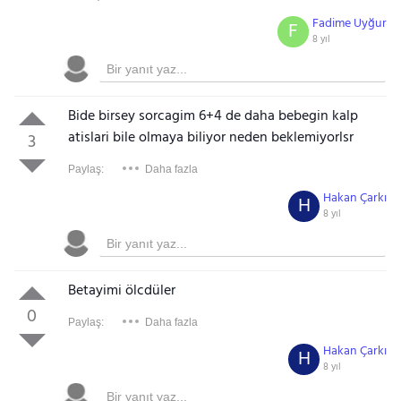
Fadime Uyğur
F
8 yıl
Bide birsey sorcagim 6+4 de daha bebegin kalp
atislari bile olmaya biliyor neden beklemiyorlsr
3
Paylaş:
Daha fazla
Hakan Çarkı
H
8 yıl
Betayimi ölcdüler
0
Paylaş:
Daha fazla
Hakan Çarkı
H
8 yıl