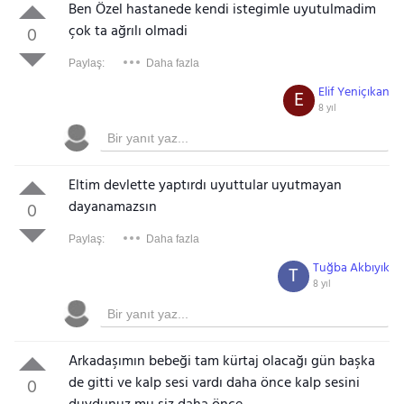
Ben Özel hastanede kendi istegimle uyutulmadim
çok ta ağrılı olmadi
0
Paylaş:
Daha fazla
Elif Yeniçıkan
E
8 yıl
Eltim devlette yaptırdı uyuttular uyutmayan
dayanamazsın
0
Paylaş:
Daha fazla
Tuğba Akbıyık
T
8 yıl
Arkadaşımın bebeği tam kürtaj olacağı gün başka
de gitti ve kalp sesi vardı daha önce kalp sesini
0