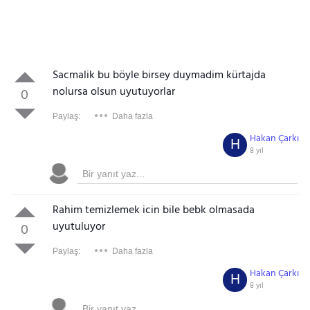
Sacmalik bu böyle birsey duymadim kürtajda
nolursa olsun uyutuyorlar
0
Paylaş:
Daha fazla
Hakan Çarkı
H
8 yıl
Rahim temizlemek icin bile bebk olmasada
uyutuluyor
0
Paylaş:
Daha fazla
Hakan Çarkı
H
8 yıl