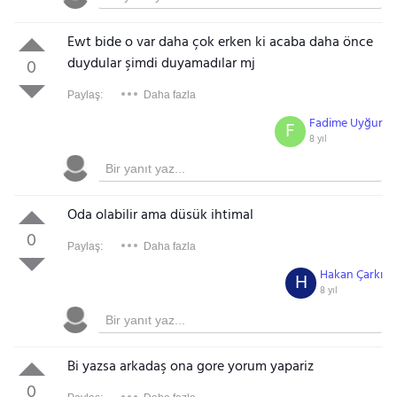
Ewt bide o var daha çok erken ki acaba daha önce
duydular şimdi duyamadılar mj
0
Paylaş:
Daha fazla
Fadime Uyğur
F
8 yıl
Oda olabilir ama düsük ihtimal
0
Paylaş:
Daha fazla
Hakan Çarkı
H
8 yıl
Bi yazsa arkadaş ona gore yorum yapariz
0