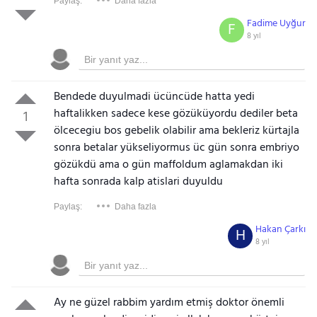
Paylaş:
Daha fazla
Fadime Uyğur
F
8 yıl
Bendede duyulmadi ücüncüde hatta yedi
haftalikken sadece kese gözüküyordu dediler beta
1
ölcecegiu bos gebelik olabilir ama bekleriz kürtajla
sonra betalar yükseliyormus üc gün sonra embriyo
gözükdü ama o gün maffoldum aglamakdan iki
hafta sonrada kalp atislari duyuldu
Paylaş:
Daha fazla
Hakan Çarkı
H
8 yıl
Ay ne güzel rabbim yardım etmiş doktor önemli