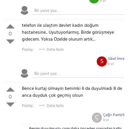
8 yıl
telefon ile ulaştım devlet kadın doğum
hastanesine.. Uyutuyorlarmış. Birde görüşmeye
0
gidecem. Yoksa Özelde olurum artık...
Paylaş:
Daha fazla
Sibel İmre
S
8 yıl
Bence kurtaj olmayin benimki 6 da duyulmadi 8 de
anca duyduk çok geçmiş olsun
0
Paylaş:
Daha fazla
Çağrı Pamirli
Ç
8 yıl
Benim duyulmuştu cnm daha önceden sonradan kalbi