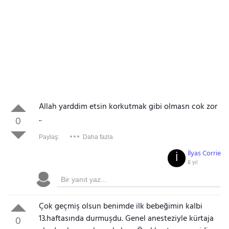
Allah yarddim etsin korkutmak gibi olmasn cok zor
..
0
Paylaş:
Daha fazla
İlyas Corrie
İ
8 yıl
Çok geçmiş olsun benimde ilk bebeğimin kalbi
13.haftasında durmuşdu. Genel anesteziyle kürtaja
0