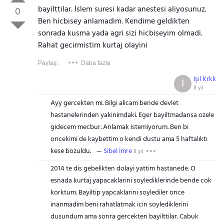
bayilttilar. İslem suresi kadar anestesi aliyosunuz.
0
Ben hicbisey anlamadim. Kendime geldikten
sonrada kusma yada agri sizi hicbiseyim olmadi.
Rahat gecirmistim kurtaj olayini
Paylaş:
Daha fazla
Işıl Krkk
I
8 yıl
Ayy gercekten mi. Bilgi alicam bende devlet
hastanelerinden yakinimdaki. Eger bayiltmadansa ozele
gidecem mecbur. Anlamak istemiyorum. Ben bi
oncekimi de kaybettim o kendi dustu ama 5 haftalıktı
kese bozuldu.
Sibel İmre
8 yıl
2014 te dis gebelikten dolayi yattim hastanede. O
esnada kurtaj yapacaklarini soylediklerinde bende cok
korktum. Bayiltip yapcaklarini soylediler once
inanmadim beni rahatlatmak icin soylediklerini
dusundum ama sonra gercekten bayilttilar. Cabuk