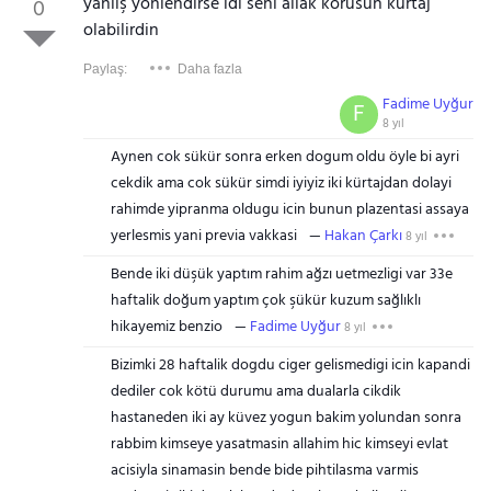
yanlış yonlendirse idi seni allak korusun kürtaj
0
olabilirdin
Paylaş:
Daha fazla
Fadime Uyğur
F
8 yıl
Aynen cok sükür sonra erken dogum oldu öyle bi ayri
cekdik ama cok sükür simdi iyiyiz iki kürtajdan dolayi
rahimde yipranma oldugu icin bunun plazentasi assaya
yerlesmis yani previa vakkasi
Hakan Çarkı
8 yıl
Bende iki düşük yaptım rahim ağzı uetmezligi var 33e
haftalik doğum yaptım çok şükür kuzum sağlıklı
hikayemiz benzio
Fadime Uyğur
8 yıl
Bizimki 28 haftalik dogdu ciger gelismedigi icin kapandi
dediler cok kötü durumu ama dualarla cikdik
hastaneden iki ay küvez yogun bakim yolundan sonra
rabbim kimseye yasatmasin allahim hic kimseyi evlat
acisiyla sinamasin bende bide pihtilasma varmis