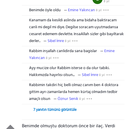
8 yıl
Benimde öyle oldu
Emine Yakıncan
8 yıl
Kanamam da kesildi aslinda ama bidaha baktiracam
canli mi degil mi diye. Degilse soracam uyutmadansa
cesaret edemem devlette. InsaAllah sizler gibi bayiltarak
derler..
Sibel İmre
8 yıl
Rabbim inşallah canlidirda sana bagislar
Emine
Yakıncan
8 yıl
Ayy mucize olur Rabbim isterse o da olur tabiki.
Hakkımızda hayırlısı olsun...
Sibel İmre
8 yıl
Rabbimin takdiri hiç belli olmaz canım ben 4 doktora
gittim ayrı zamanlarda hemen kürtaj olmadım tedbir
amaçlı olsun
Öznur Senik
8 yıl
7 yanıtın tümünü görüntüle
Benimde olmuştu doktorum önce bir ilaç. Verdi