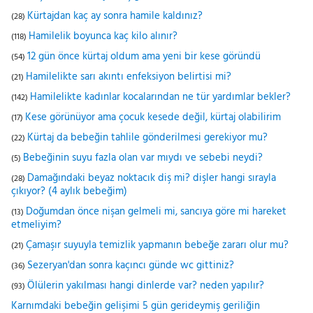
Kürtajdan kaç ay sonra hamile kaldınız?
(28)
Hamilelik boyunca kaç kilo alınır?
(118)
12 gün önce kürtaj oldum ama yeni bir kese göründü
(54)
Hamilelikte sarı akıntı enfeksiyon belirtisi mi?
(21)
Hamilelikte kadınlar kocalarından ne tür yardımlar bekler?
(142)
Kese görünüyor ama çocuk kesede değil, kürtaj olabilirim
(17)
Kürtaj da bebeğin tahlile gönderilmesi gerekiyor mu?
(22)
Bebeğinin suyu fazla olan var mıydı ve sebebi neydi?
(5)
Damağındaki beyaz noktacık diş mi? dişler hangi sırayla
(28)
çıkıyor? (4 aylık bebeğim)
Doğumdan önce nişan gelmeli mi, sancıya göre mi hareket
(13)
etmeliyim?
Çamaşır suyuyla temizlik yapmanın bebeğe zararı olur mu?
(21)
Sezeryan'dan sonra kaçıncı günde wc gittiniz?
(36)
Ölülerin yakılması hangi dinlerde var? neden yapılır?
(93)
Karnımdaki bebeğin gelişimi 5 gün gerideymiş geriliğin