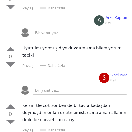
Paylaş:
Daha fazla
Arzu Kaptan
A
8 yıl
Uyutulmuyormuş diye duydum ama bilemiyorum
tabiki
0
Paylaş:
Daha fazla
Sibel İmre
S
8 yıl
Keisnlikle çok zor ben de bi kaç arkadaşdan
duymuşdim onları unutmamışlar ama aman allahım
0
dinlerken hissettim o acıyı
Paylaş:
Daha fazla