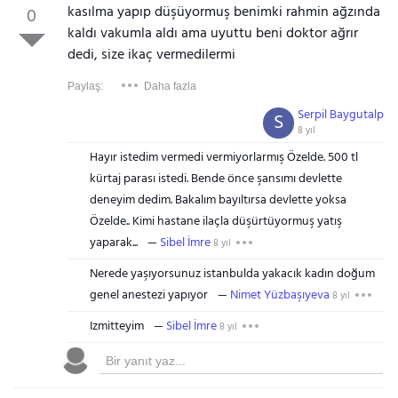
kasılma yapıp düşüyormuş benimki rahmin ağzında
0
kaldı vakumla aldı ama uyuttu beni doktor ağrır
dedi, size ikaç vermedilermi
Paylaş:
Daha fazla
Serpil Baygutalp
S
8 yıl
Hayır istedim vermedi vermiyorlarmış Özelde. 500 tl
kürtaj parası istedi. Bende önce şansımı devlette
deneyim dedim. Bakalım bayıltırsa devlette yoksa
Özelde.. Kimi hastane ilaçla düşürtüyormuş yatış
yaparak...
Sibel İmre
8 yıl
Nerede yaşıyorsunuz istanbulda yakacık kadın doğum
genel anestezi yapıyor
Nimet Yüzbaşıyeva
8 yıl
Izmitteyim
Sibel İmre
8 yıl