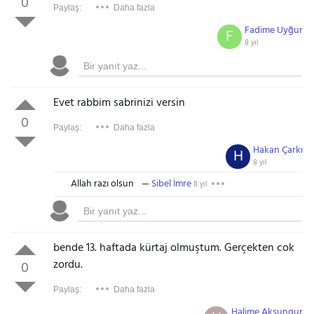
0
Paylaş:
Daha fazla
Fadime Uyğur
F
8 yıl
Evet rabbim sabrinizi versin
0
Paylaş:
Daha fazla
Hakan Çarkı
H
8 yıl
Allah razı olsun
Sibel İmre
8 yıl
bende 13. haftada kürtaj olmuştum. Gerçekten cok
zordu.
0
Paylaş:
Daha fazla
Halime Aksungur