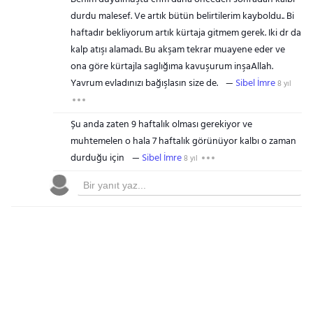
durdu malesef. Ve artık bütün belirtilerim kayboldu.. Bi
haftadır bekliyorum artık kürtaja gitmem gerek. Iki dr da
kalp atışı alamadı. Bu akşam tekrar muayene eder ve
ona göre kürtajla saglığıma kavuşurum inşaAllah.
Yavrum evladınızı bağışlasın size de.
Sibel İmre
8 yıl
Şu anda zaten 9 haftalık olması gerekiyor ve
muhtemelen o hala 7 haftalık görünüyor kalbı o zaman
durduğu için
Sibel İmre
8 yıl