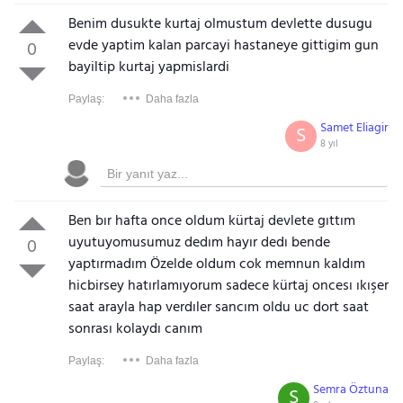
Benim dusukte kurtaj olmustum devlette dusugu
evde yaptim kalan parcayi hastaneye gittigim gun
0
bayiltip kurtaj yapmislardi
Paylaş:
Daha fazla
Samet Eliagir
S
8 yıl
Ben bır hafta once oldum kürtaj devlete gıttım
uyutuyomusumuz dedım hayır dedı bende
0
yaptırmadım Özelde oldum cok memnun kaldım
hicbirsey hatırlamıyorum sadece kürtaj oncesı ıkışer
saat arayla hap verdıler sancım oldu uc dort saat
sonrası kolaydı canım
Paylaş:
Daha fazla
Semra Öztuna
S