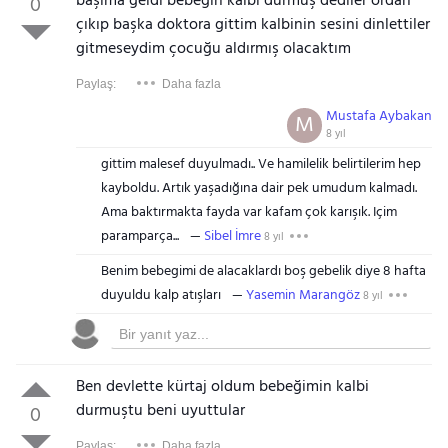
başıma geldi bebeğin kalbi durmuş dediler ordan
0
çıkıp başka doktora gittim kalbinin sesini dinlettiler
gitmeseydim çocuğu aldırmış olacaktım
Paylaş:
Daha fazla
Mustafa Aybakan
M
8 yıl
gittim malesef duyulmadı.. Ve hamilelik belirtilerim hep
kayboldu. Artık yaşadığına dair pek umudum kalmadı.
Ama baktırmakta fayda var kafam çok karışık. Içim
paramparça...
Sibel İmre
8 yıl
Benim bebegimi de alacaklardı boş gebelik diye 8 hafta
duyuldu kalp atışları
Yasemin Marangöz
8 yıl
Ben devlette kürtaj oldum bebeğimin kalbi
durmuştu beni uyuttular
0
Paylaş:
Daha fazla