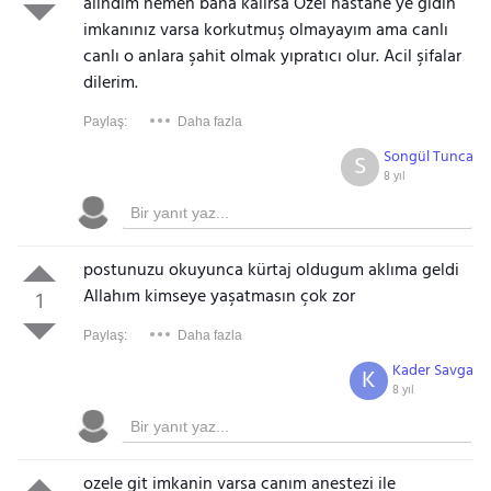
alındım hemen bana kalırsa Özel hastane ye gidin
imkanınız varsa korkutmuş olmayayım ama canlı
canlı o anlara şahit olmak yıpratıcı olur. Acil şifalar
dilerim.
Paylaş:
Daha fazla
Songül Tunca
S
8 yıl
postunuzu okuyunca kürtaj oldugum aklıma geldi
Allahım kimseye yaşatmasın çok zor
1
Paylaş:
Daha fazla
Kader Savga
K
8 yıl
ozele git imkanin varsa canım anestezi ile