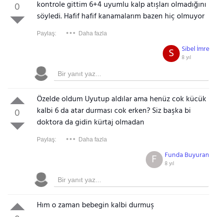
kontrole gittim 6+4 uyumlu kalp atışları olmadığını
0
söyledi. Hafif hafif kanamalarım bazen hiç olmuyor
Paylaş:
Daha fazla
Sibel İmre
S
8 yıl
Özelde oldum Uyutup aldılar ama henüz cok kücük
kalbi 6 da atar durması cok erken? Siz başka bi
0
doktora da gidin kürtaj olmadan
Paylaş:
Daha fazla
Funda Buyuran
F
8 yıl
Hım o zaman bebegin kalbi durmuş