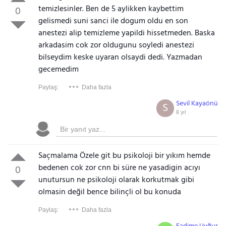
temizlesinler. Ben de 5 aylikken kaybettim
0
gelismedi suni sanci ile dogum oldu en son
anestezi alip temizleme yapildi hissetmeden. Baska
arkadasim cok zor oldugunu soyledi anestezi
bilseydim keske uyaran olsaydi dedi. Yazmadan
gecemedim
Paylaş:
Daha fazla
Sevil Kayaönü
S
8 yıl
Saçmalama Özele git bu psikoloji bir yıkım hemde
bedenen cok zor cnn bi süre ne yasadigin acıyı
0
unutursun ne psikoloji olarak korkutmak gibi
olmasin değil bence bilinçli ol bu konuda
Paylaş:
Daha fazla