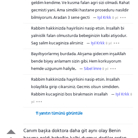
geldim kendime. Ve kusma falan agri sizi olmadi. Rahat
gecmisti yani. Ama simdiki hastane proseduru nasildir
bilmiyorum. Aradan 3 sene gecti
Işıl Krkk
8 yıl
Rabbim hakkinizda hayirlisini nasip etsin. İnsallah bi
yalnislik falan olmusturda bebeginizin kalbi atiyodur.
Sag salim kucaginiza alirsiniz
Işıl Krkk
8 yıl
Bayıltıyorlarmış burdada. Akşama gidecem inşaAllah
bende bişey anlamam sizin gibi. Hem korkuyorum
hemde uzgunum haliyle..
Sibel İmre
8 yıl
Rabbim hakkinizda hayirlisini nasip etsin. İnsallah
kolaylikla girip cikarsiniz. Gecmis olsun simdiden.
Rabbim kucaginizi bos birakmasin insallah
Işıl Krkk
8
yıl
11 yanıtın tümünü görüntüle
Canım başka doktora daha git aynı olay Benin