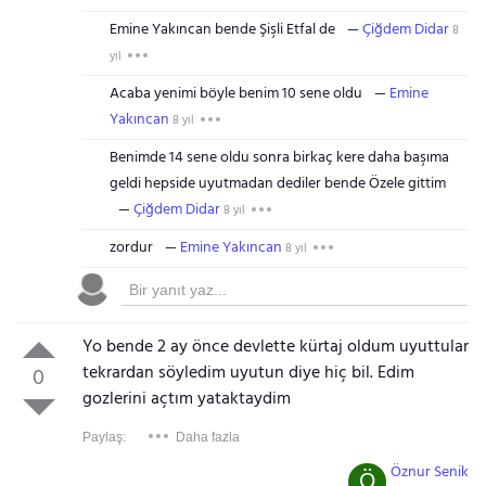
Emine Yakıncan bende Şişli Etfal de
Çiğdem Didar
8
yıl
Acaba yenimi böyle benim 10 sene oldu
Emine
Yakıncan
8 yıl
Benimde 14 sene oldu sonra birkaç kere daha başıma
geldi hepside uyutmadan dediler bende Özele gittim
Çiğdem Didar
8 yıl
zordur
Emine Yakıncan
8 yıl
Yo bende 2 ay önce devlette kürtaj oldum uyuttular
tekrardan söyledim uyutun diye hiç bil. Edim
0
gozlerini açtım yataktaydim
Paylaş:
Daha fazla
Öznur Senik
Ö