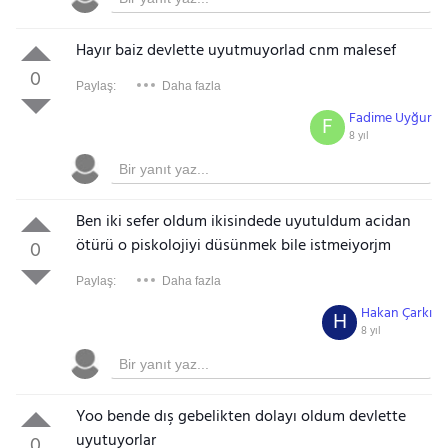
Hayır baiz devlette uyutmuyorlad cnm malesef
0
Paylaş:
Daha fazla
Fadime Uyğur
F
8 yıl
Gezinti Menüsü
Ben iki sefer oldum ikisindede uyutuldum acidan
ötürü o piskolojiyi düsünmek bile istmeiyorjm
0
Paylaş:
Daha fazla
Hakan Çarkı
H
8 yıl
Yoo bende dış gebelikten dolayı oldum devlette
uyutuyorlar
0