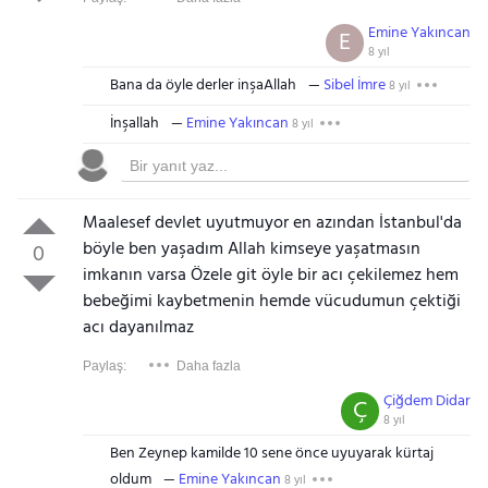
Emine Yakıncan
E
8 yıl
Bana da öyle derler inşaAllah
Sibel İmre
8 yıl
İnşallah
Emine Yakıncan
8 yıl
Maalesef devlet uyutmuyor en azından İstanbul'da
böyle ben yaşadım Allah kimseye yaşatmasın
0
imkanın varsa Özele git öyle bir acı çekilemez hem
bebeğimi kaybetmenin hemde vücudumun çektiği
acı dayanılmaz
Paylaş:
Daha fazla
Çiğdem Didar
Ç
8 yıl
Ben Zeynep kamilde 10 sene önce uyuyarak kürtaj
oldum
Emine Yakıncan
8 yıl