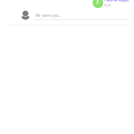
Fadime Uyğur
F
8 yıl