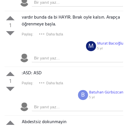
vardır bunda da bi HAYIR. Bırak oyle kalsın. Arapça
öğrenmeye başla.
1
Paylaş:
Daha fazla
Murat Bacıoğlu
M
5 yıl
:ASD: ASD
1
Paylaş:
Daha fazla
Batuhan Gürbüzcan
B
5 yıl
Abdestsiz dokunmayin