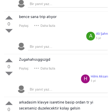
bence sana trip atıyor
0
Paylaş:
Daha fazla
Ali Şahn
A
5 yıl
Zugahahssggszgd
0
Paylaş:
Daha fazla
Hilmi Aksarı
H
5 yıl
arkadasim klavye isaretine basip ordan tr yi
secerseniz duzelecektir kolay gelsin
0