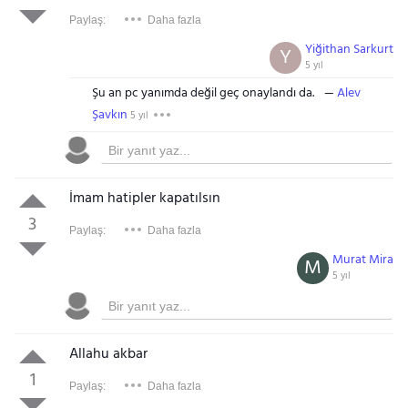
Paylaş:
Daha fazla
Yiğithan Sarkurt
Y
5 yıl
Şu an pc yanımda değil geç onaylandı da.
Alev
Şavkın
5 yıl
İmam hatipler kapatılsın
3
Paylaş:
Daha fazla
Murat Mira
M
5 yıl
Allahu akbar
1
Paylaş:
Daha fazla