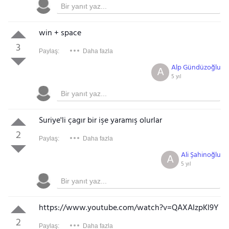
win + space
3
Paylaş:
Daha fazla
Alp Gündüzoğlu
A
5 yıl
Suriye'li çagır bir işe yaramış olurlar
2
Paylaş:
Daha fazla
Ali Şahinoğlu
A
5 yıl
https://www.youtube.com/watch?v=QAXAIzpKl9Y
2
Paylaş:
Daha fazla