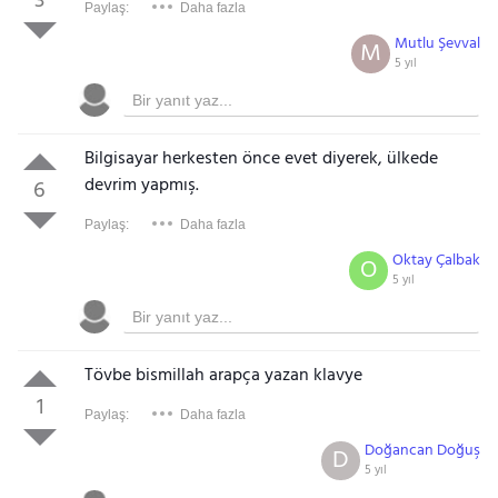
3
Paylaş:
Daha fazla
Mutlu Şevval
M
5 yıl
Bilgisayar herkesten önce evet diyerek, ülkede
devrim yapmış.
6
Paylaş:
Daha fazla
Oktay Çalbak
O
5 yıl
Tövbe bismillah arapça yazan klavye
1
Paylaş:
Daha fazla
Doğancan Doğuş
D
5 yıl