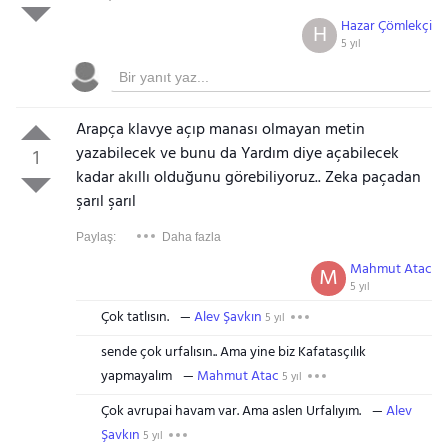
Hazar Çömlekçi
H
5 yıl
Arapça klavye açıp manası olmayan metin
yazabilecek ve bunu da Yardım diye açabilecek
1
kadar akıllı olduğunu görebiliyoruz.. Zeka paçadan
şarıl şarıl
Paylaş:
Daha fazla
Mahmut Atac
M
5 yıl
Çok tatlısın.
Alev Şavkın
5 yıl
sende çok urfalısın.. Ama yine biz Kafatasçılık
yapmayalım
Mahmut Atac
5 yıl
Çok avrupai havam var. Ama aslen Urfalıyım.
Alev
Şavkın
5 yıl