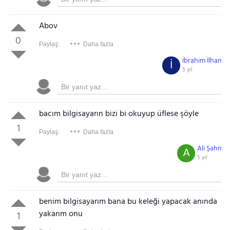
Abov
0
Paylaş:
Daha fazla
İbrahim İlhan
İ
5 yıl
bacım bilgisayarın bizi bi okuyup üflese şöyle
1
Paylaş:
Daha fazla
Ali Şahn
A
5 yıl
benim bilgisayarım bana bu keleği yapacak anında
yakarım onu
1