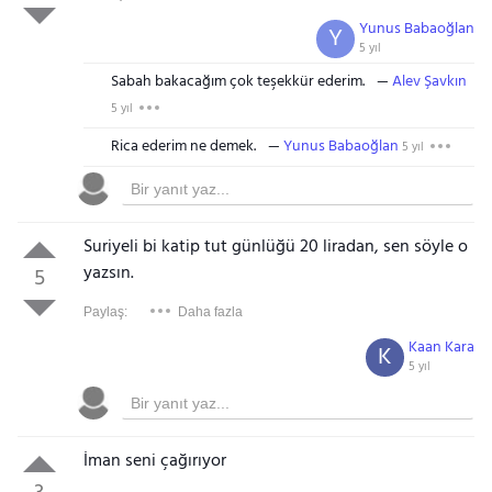
Yunus Babaoğlan
Y
5 yıl
Sabah bakacağım çok teşekkür ederim.
Alev Şavkın
5 yıl
Rica ederim ne demek.
Yunus Babaoğlan
5 yıl
Suriyeli bi katip tut günlüğü 20 liradan, sen söyle o
yazsın.
5
Paylaş:
Daha fazla
Kaan Kara
K
5 yıl
İman seni çağırıyor