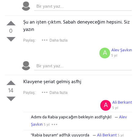
Şu an işten çıktım. Sabah deneyeceğim hepsini. Siz
yazın
0
Paylaş:
Daha fazla
Alev Şavkın
A
5 yıl
Klavyene şeriat gelmiş asfhj
14
Paylaş:
Daha fazla
Ali Berkant
A
5 yıl
Adımı da Rabia yapıcağım bekleyin asdfghjkl
Alev
Şavkın
5 yıl
"Rabia bayram" adfhjk uyuyorda
Ali Berkant
5 yıl