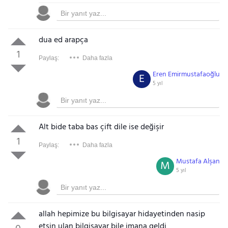
dua ed arapça
1
Paylaş:
Daha fazla
Eren Emirmustafaoğlu
E
5 yıl
Alt bide taba bas çift dile ise değişir
1
Paylaş:
Daha fazla
Mustafa Alşan
M
5 yıl
allah hepimize bu bilgisayar hidayetinden nasip
etsin ulan bilgisayar bile imana geldi