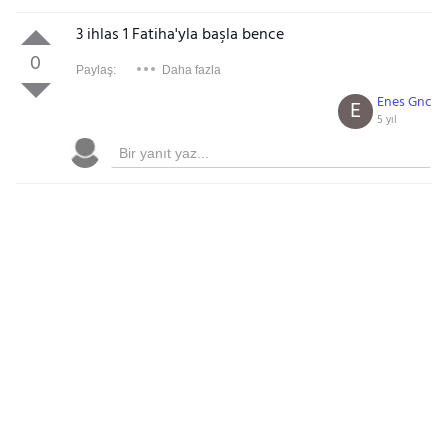
3 ihlas 1 Fatiha'yla başla bence
0
Paylaş:
Daha fazla
Enes Gnc
E
5 yıl