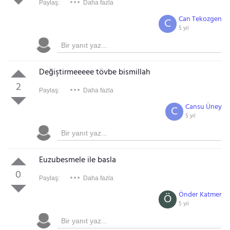
Paylaş:
Daha fazla
Can Tekozgen
C
5 yıl
Değiştirmeeeee tövbe bismillah
2
Paylaş:
Daha fazla
Cansu Üney
C
5 yıl
Euzubesmele ile basla
0
Paylaş:
Daha fazla
Önder Katmer
Ö
5 yıl