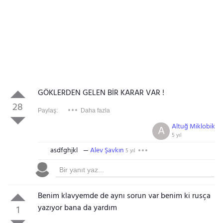
GÖKLERDEN GELEN BİR KARAR VAR !
28
Paylaş:
Daha fazla
Altuğ Miklobik
A
5 yıl
asdfghjkl
Alev Şavkın
5 yıl
Benim klavyemde de aynı sorun var benim ki rusça
yazıyor bana da yardım
1