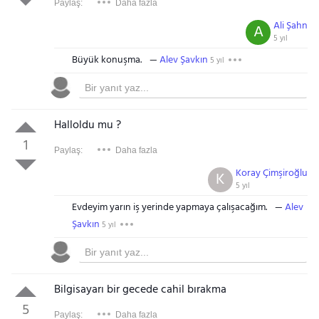
Paylaş:
Daha fazla
Ali Şahn
A
5 yıl
Büyük konuşma.
Alev Şavkın
5 yıl
Halloldu mu ?
1
Paylaş:
Daha fazla
Koray Çimşiroğlu
K
5 yıl
Evdeyim yarın iş yerinde yapmaya çalışacağım.
Alev
Şavkın
5 yıl
Bilgisayarı bir gecede cahil bırakma
5
Paylaş:
Daha fazla