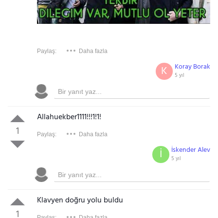
Gezinti Menüsü
Paylaş:
Daha fazla
Koray Borak
K
5 yıl
Allahuekber1111!!!1!1!
1
Paylaş:
Daha fazla
İskender Alev
İ
5 yıl
Klavyen doğru yolu buldu
1
Paylaş:
Daha fazla