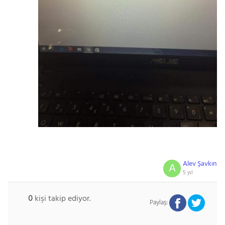
Alev Şavkın
A
5 yıl
0
kişi takip ediyor.
Paylaş: