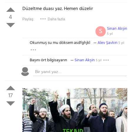
Düzeltme duası yaz. Hemen düzelir
4
Paylaş:
Daha fazla
Sinan Akşin
S
5 yıl
Okunmuş su mu döksem asdfghjkl
Alev Şavkın
5 yıl
Başını ört bilgisayarın
Sinan Akşin
5 yıl
17