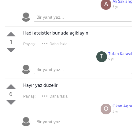
Ali Saklanç
A
5 yıl
Hadi ateistler bunuda açiklayin
1
Paylaş:
Daha fazla
Tufan Karavil
T
5 yıl
Hayır yaz düzelir
6
Paylaş:
Daha fazla
Okan Agra
O
5 yıl