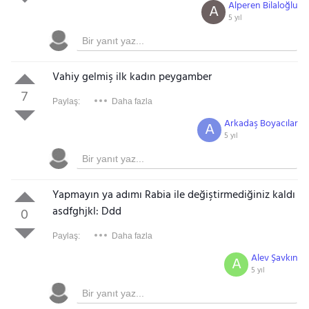
Alperen Bilaloğlu
A
5 yıl
Vahiy gelmiş ilk kadın peygamber
7
Paylaş:
Daha fazla
Arkadaş Boyacılar
A
5 yıl
Yapmayın ya adımı Rabia ile değiştirmediğiniz kaldı
asdfghjkl: Ddd
0
Paylaş:
Daha fazla
Alev Şavkın
A
5 yıl