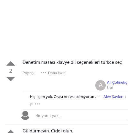
Denetim masası klavye dil seçenekleri turkce seç
2
Paylaş:
Daha fazla
Ali Çölmekçi
A
5 yıl
Hiç ilgim yok. Orası neresi bilmiyorum.
Alev Şavkın
5
yıl
Güldürmeyin. Ciddi olun.