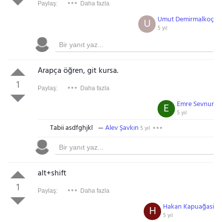
Paylaş:
Daha fazla
Umut Demirmalkoç
U
5 yıl
Arapça öğren, git kursa.
1
Paylaş:
Daha fazla
Emre Sevnur
E
5 yıl
Tabii asdfghjkl
Alev Şavkın
5 yıl
alt+shift
1
Paylaş:
Daha fazla
Hakan Kapuağasi
H
5 yıl