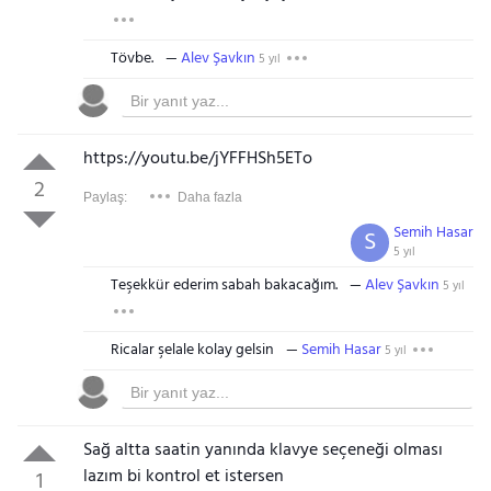
Tövbe.
Alev Şavkın
5 yıl
https://youtu.be/jYFFHSh5ETo
2
Paylaş:
Daha fazla
Semih Hasar
S
5 yıl
Teşekkür ederim sabah bakacağım.
Alev Şavkın
5 yıl
Ricalar şelale kolay gelsin
Semih Hasar
5 yıl
Sağ altta saatin yanında klavye seçeneği olması
lazım bi kontrol et istersen
1