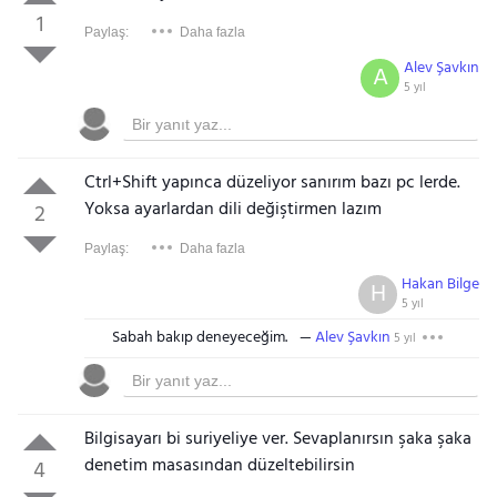
1
Paylaş:
Daha fazla
Alev Şavkın
A
5 yıl
Ctrl+Shift yapınca düzeliyor sanırım bazı pc lerde.
Yoksa ayarlardan dili değiştirmen lazım
2
Paylaş:
Daha fazla
Hakan Bilge
H
5 yıl
Sabah bakıp deneyeceğim.
Alev Şavkın
5 yıl
Bilgisayarı bi suriyeliye ver. Sevaplanırsın şaka şaka
denetim masasından düzeltebilirsin
4