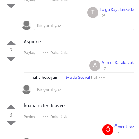
Tolga Kayalanzade
T
5 yıl
Aspirine
2
Paylaş:
Daha fazla
Ahmet Karakavak
A
5 yıl
haha hesoyam
Mutlu Şevval
5 yıl
İmana gelen klavye
3
Paylaş:
Daha fazla
Ömer Uraz
Ö
5 yıl