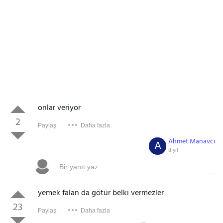
onlar veriyor
2
Paylaş:
Daha fazla
Ahmet Manavcı
A
8 yıl
yemek falan da götür belki vermezler
23
Paylaş:
Daha fazla