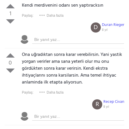
Kendi merdivenini odanı sen yaptıracksın
1
Paylaş:
Daha fazla
Duran Rieger
D
8 yıl
Ona uğradıktan sonra karar verebilirsin. Yani yastik
yorgan verirler ama sana yeterli olur mu onu
0
gördükten sonra karar verirsin. Kendi ekstra
ihtiyaçlarını sonra karsilarsin. Ama temel ihtiyac
anlaminda ilk etapta aliyorsun.
Paylaş:
Daha fazla
Recep Civan
R
8 yıl