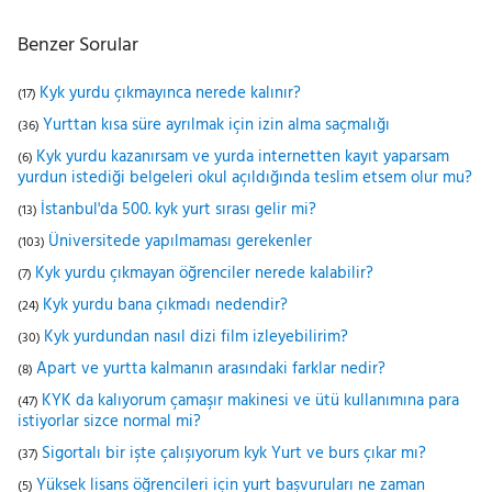
Benzer Sorular
Kyk yurdu çıkmayınca nerede kalınır?
(17)
Yurttan kısa süre ayrılmak için izin alma saçmalığı
(36)
Kyk yurdu kazanırsam ve yurda internetten kayıt yaparsam
(6)
yurdun istediği belgeleri okul açıldığında teslim etsem olur mu?
İstanbul'da 500. kyk yurt sırası gelir mi?
(13)
Üniversitede yapılmaması gerekenler
(103)
Kyk yurdu çıkmayan öğrenciler nerede kalabilir?
(7)
Kyk yurdu bana çıkmadı nedendir?
(24)
Kyk yurdundan nasıl dizi film izleyebilirim?
(30)
Apart ve yurtta kalmanın arasındaki farklar nedir?
(8)
KYK da kalıyorum çamaşır makinesi ve ütü kullanımına para
(47)
istiyorlar sizce normal mi?
Sigortalı bir işte çalışıyorum kyk Yurt ve burs çıkar mı?
(37)
Yüksek lisans öğrencileri için yurt başvuruları ne zaman
(5)