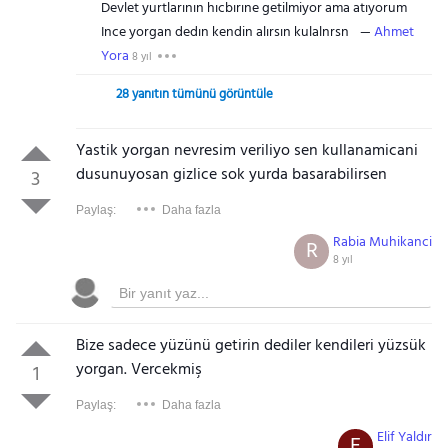
Devlet yurtlarının hıcbırıne getilmiyor ama atıyorum
Ince yorgan dedın kendin alırsın kulalnrsn
Ahmet
Yora
8 yıl
28 yanıtın tümünü görüntüle
Yastik yorgan nevresim veriliyo sen kullanamicani
dusunuyosan gizlice sok yurda basarabilirsen
3
Paylaş:
Daha fazla
Rabia Muhikanci
R
8 yıl
Bize sadece yüzünü getirin dediler kendileri yüzsük
yorgan. Vercekmiş
1
Paylaş:
Daha fazla
Elif Yaldır
E