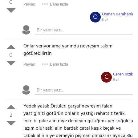
0
Paylaş:
Daha fazla
Osman Karahanlı
O
8 yıl
Onlar veriyor ama yanında nevresim takımı
götürebilirsin
0
Paylaş:
Daha fazla
Ceren Kızık
C
8 yıl
Yedek yatak Örtüleri çarşaf nevresim falan
yastiginizi gotürün onlarin yastığı rahatsız terlik.
2
İnce bi pike alın niye demeyin gittiğiniz yer soğuksa
lazım olur aski alın bardak çatal kaşık bıçak ve
tabak alın niye demeyin pişman olmazsnz ayrıca 3lu