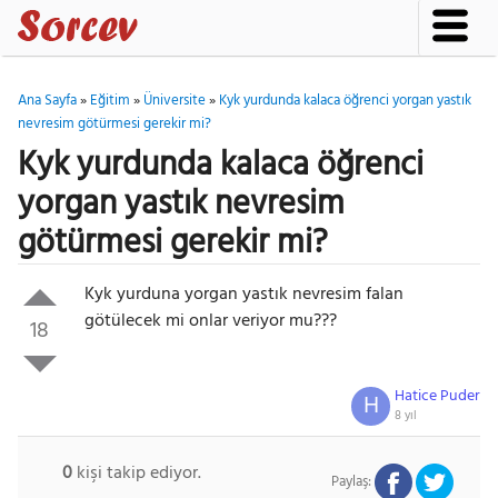
Ana Sayfa
»
Eğitim
»
Üniversite
»
Kyk yurdunda kalaca öğrenci yorgan yastık
nevresim götürmesi gerekir mi?
Kyk yurdunda kalaca öğrenci
yorgan yastık nevresim
götürmesi gerekir mi?
Kyk yurduna yorgan yastık nevresim falan
götülecek mi onlar veriyor mu???
18
Hatice Puder
H
8 yıl
0
kişi takip ediyor.
Paylaş: