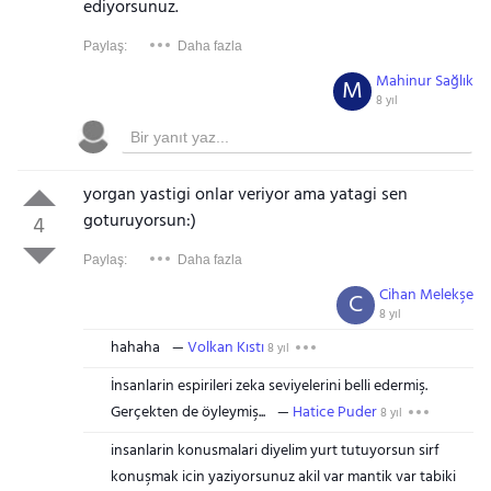
ediyorsunuz.
Paylaş:
Daha fazla
Mahinur Sağlık
M
8 yıl
yorgan yastigi onlar veriyor ama yatagi sen
goturuyorsun:)
4
Paylaş:
Daha fazla
Cihan Melekşe
C
8 yıl
hahaha
Volkan Kıstı
8 yıl
İnsanlarin espirileri zeka seviyelerini belli edermiş.
Gerçekten de öyleymiş...
Hatice Puder
8 yıl
insanlarin konusmalari diyelim yurt tutuyorsun sirf
konuşmak icin yaziyorsunuz akil var mantik var tabiki