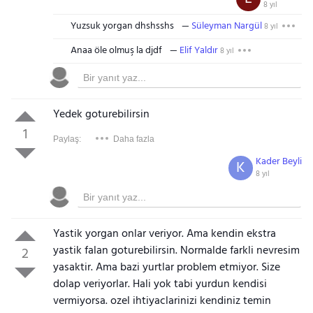
8 yıl
Yuzsuk yorgan dhshsshs
Süleyman Nargül
8 yıl
Anaa öle olmuş la djdf
Elif Yaldır
8 yıl
Yedek goturebilirsin
1
Paylaş:
Daha fazla
Kader Beyli
K
8 yıl
Yastik yorgan onlar veriyor. Ama kendin ekstra
yastik falan goturebilirsin. Normalde farkli nevresim
2
yasaktir. Ama bazi yurtlar problem etmiyor. Size
dolap veriyorlar. Hali yok tabi yurdun kendisi
vermiyorsa. ozel ihtiyaclarinizi kendiniz temin