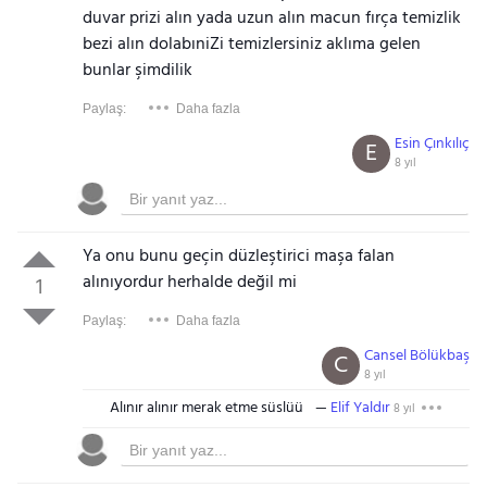
duvar prizi alın yada uzun alın macun fırça temizlik
bezi alın dolabıniZi temizlersiniz aklıma gelen
bunlar şimdilik
Paylaş:
Daha fazla
Esin Çınkılıç
E
8 yıl
Ya onu bunu geçin düzleştirici maşa falan
alınıyordur herhalde değil mi
1
Paylaş:
Daha fazla
Cansel Bölükbaş
C
8 yıl
Alınır alınır merak etme süslüü
Elif Yaldır
8 yıl