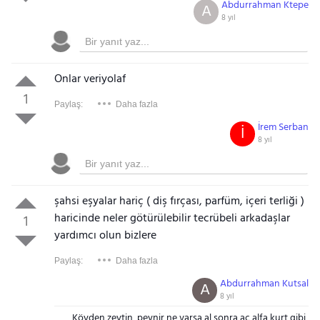
Abdurrahman Ktepe
A
8 yıl
Onlar veriyolaf
1
Paylaş:
Daha fazla
İrem Serban
İ
8 yıl
şahsi eşyalar hariç ( diş fırçası, parfüm, içeri terliği )
haricinde neler götürülebilir tecrübeli arkadaşlar
1
yardımcı olun bizlere
Paylaş:
Daha fazla
Abdurrahman Kutsal
A
8 yıl
Köyden zeytin, peynir ne varsa al sonra aç alfa kurt gibi