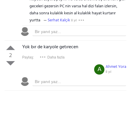
geceleri gezersin PC nin varsa hal dizi falan izlersin,
daha sonra kulaklık kesin al kulaklık hayat kurtarır
yurtta
Serhat Kalçik
8 yıl
Yok bır de karyole getırecen
2
Paylaş:
Daha fazla
Ahmet Yora
A
8 yıl