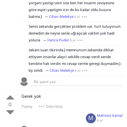
yorgani yastigi verir size ben her insanin seviyesine
göre espiri yaptigim icin de bu kadar oldu kusura
bakma:)
Cihan Melekşe
8 yıl
Senin zekanda gerçekten problem var. Yurt tutuyorum
demedim de neyse senle uğraşıcak vaktim yok hadi
yoluna
Hatice Puder
8 yıl
zekam suan tikirinda:) memnunum zekamda dikkat
ettiysen insanlar alayci sekilde cevap verdi sende
kendine hak verdin mi cevap verme geregi duymadim:)
by simdi
Cihan Melekşe
8 yıl
Gerek yok
0
Paylaş:
Daha fazla
Mahmut Kamal
M
8 yıl