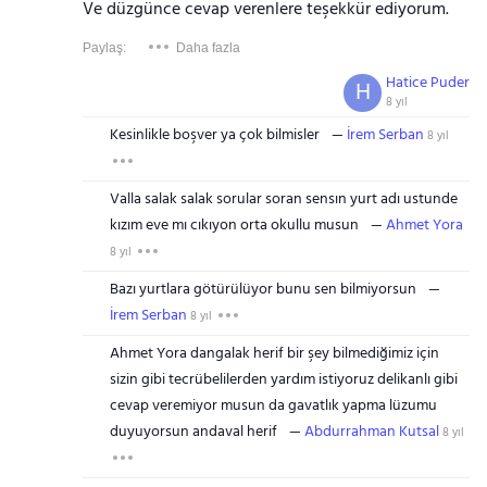
Ve düzgünce cevap verenlere teşekkür ediyorum.
Paylaş:
Daha fazla
Hatice Puder
H
8 yıl
Kesinlikle boşver ya çok bilmisler
İrem Serban
8 yıl
Valla salak salak sorular soran sensın yurt adı ustunde
kızım eve mı cıkıyon orta okullu musun
Ahmet Yora
8 yıl
Bazı yurtlara götürülüyor bunu sen bilmiyorsun
İrem Serban
8 yıl
Ahmet Yora dangalak herif bir şey bilmediğimiz için
sizin gibi tecrübelilerden yardım istiyoruz delikanlı gibi
cevap veremiyor musun da gavatlık yapma lüzumu
duyuyorsun andaval herif
Abdurrahman Kutsal
8 yıl