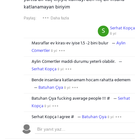
katlanamayan biriyim
Paylaş:
Daha fazla
Serhat Kopça
S
8 yıl
Masraflar ev kirası ev iyise 1.5 -2 bini bulur
Aylin
Cömertler
8 yıl
Aylin Cömertler maddi durumu yeterli olabilir.
Serhat Kopça
8 yıl
Bende insanlara katlanamam hocam rahatta edemem
Batuhan Çıya
8 yıl
Batuhan Çıya fucking average people !!! #
Serhat
Kopça
8 yıl
Serhat Kopça I agree #
Batuhan Çıya
8 yıl