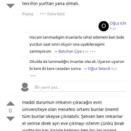
tercihin yurttan yana olmalı.
Paylaş:
Daha fazla
Oğuz Ichı
O
8 yıl
Hocam tanımadıgim insanlarla rahat edemem ben bide
yurdun saat sınırı oluyor ona uyabilecegimi
sanmıyorum
Batuhan Çıya
8 yıl
Okulda da tanımadığın insanlar olacak. Uyarsın uyarsın
bi kere iki kere cezadan sonra
Oğuz Selanik
8 yıl
maddi durumun imkanın çıkacağın evin
üniversiteye olan mesafesi ortamı bunlar önemli
0
tüm bunlar okeyse çıkılabilir. Şahsen ben imkanlar
el verirse direk ayrı eve çıkmayı isterim çünkü bırak
yurtta bir kaç kişiyle kalmayı ben hiç bir insana