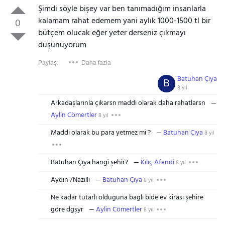
Şimdi söyle bişey var ben tanımadığım insanlarla
kalamam rahat edemem yani aylık 1000-1500 tl bir
0
bütçem olucak eğer yeter derseniz çıkmayı
düşünüyorum
Paylaş:
Daha fazla
Batuhan Çıya
B
8 yıl
Arkadaşlarınla çıkarsn maddi olarak daha rahatlarsn
Aylin Cömertler
8 yıl
Maddi olarak bu para yetmez mi ?
Batuhan Çıya
8 yıl
Batuhan Çıya hangi şehir?
Kılıç Afandi
8 yıl
Aydın /Nazilli
Batuhan Çıya
8 yıl
Ne kadar tutarlı olduguna baglı bide ev kirası şehire
göre dgşyr
Aylin Cömertler
8 yıl