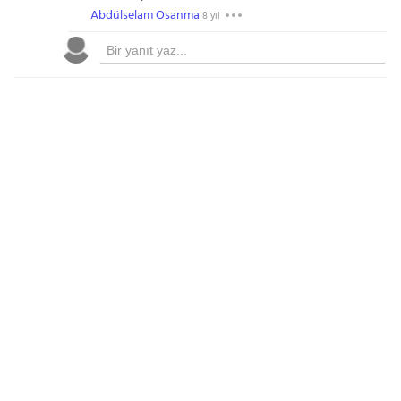
Abdülselam Osanma
8 yıl