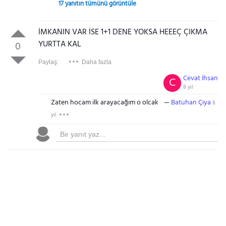
17 yanıtın tümünü görüntüle
İMKANIN VAR İSE 1+1 DENE YOKSA HEEEÇ ÇIKMA
YURTTA KAL
0
Paylaş:
Daha fazla
Cevat İhsan
C
8 yıl
Zaten hocam ilk arayacağım o olcak
Batuhan Çıya
8
yıl