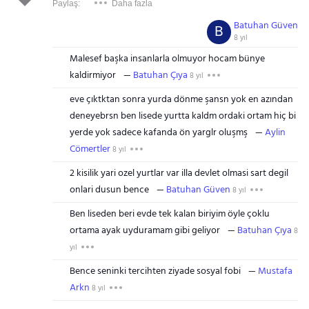
Paylaş:
Daha fazla
Batuhan Güven
B
8 yıl
Malesef başka insanlarla olmuyor hocam bünye
kaldirmiyor
Batuhan Çıya
8 yıl
eve çıktktan sonra yurda dönme şansn yok en azından
deneyebrsn ben lisede yurtta kaldm ordaki ortam hiç bi
yerde yok sadece kafanda ön yarglr oluşmş
Aylin
Cömertler
8 yıl
2 kisilik yari ozel yurtlar var illa devlet olmasi sart degil
onlari dusun bence
Batuhan Güven
8 yıl
Ben liseden beri evde tek kalan biriyim öyle çoklu
ortama ayak uyduramam gibi geliyor
Batuhan Çıya
8
yıl
Bence seninki tercihten ziyade sosyal fobi
Mustafa
Arkn
8 yıl