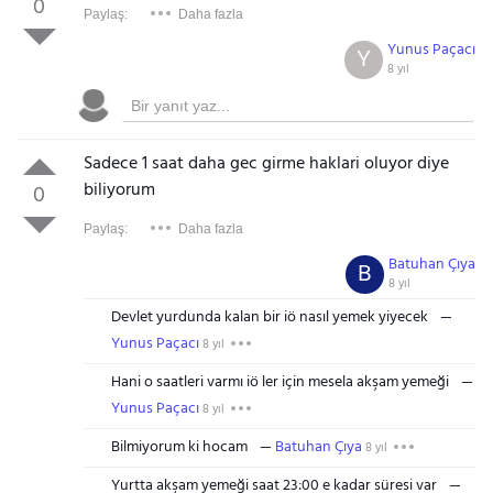
0
Paylaş:
Daha fazla
Yunus Paçacı
Y
8 yıl
Sadece 1 saat daha gec girme haklari oluyor diye
biliyorum
0
Paylaş:
Daha fazla
Batuhan Çıya
B
8 yıl
Devlet yurdunda kalan bir iö nasıl yemek yiyecek
Yunus Paçacı
8 yıl
Hani o saatleri varmı iö ler için mesela akşam yemeği
Yunus Paçacı
8 yıl
Bilmiyorum ki hocam
Batuhan Çıya
8 yıl
Yurtta akşam yemeği saat 23:00 e kadar süresi var