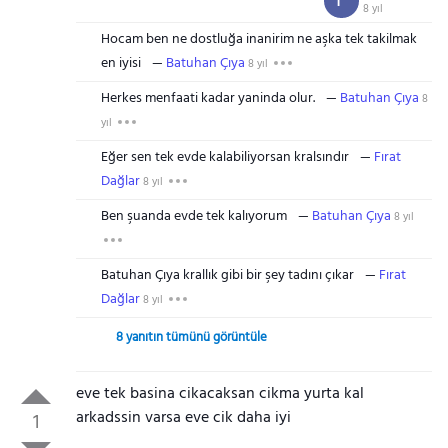
F
8 yıl
Hocam ben ne dostluğa inanirim ne aşka tek takilmak
en iyisi
Batuhan Çıya
8 yıl
Herkes menfaati kadar yaninda olur.
Batuhan Çıya
8
yıl
Eğer sen tek evde kalabiliyorsan kralsındır
Fırat
Dağlar
8 yıl
Ben şuanda evde tek kalıyorum
Batuhan Çıya
8 yıl
Batuhan Çıya krallık gibi bir şey tadını çıkar
Fırat
Dağlar
8 yıl
8 yanıtın tümünü görüntüle
eve tek basina cikacaksan cikma yurta kal
arkadssin varsa eve cik daha iyi
1