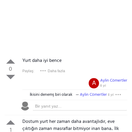
Yurt daha iyi bence
0
Paylaş:
Daha fazla
Aylin Cömertler
A
8 yıl
İkisini denemş biri olarak
Aylin Cömertler
8 yıl
Dostum yurt her zaman daha avantajlıdır, eve
çıktığın zaman masraflar bitmiyor inan bana.. İlk
1