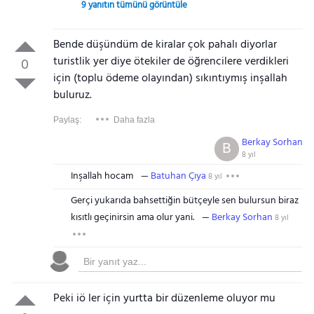
9 yanıtın tümünü görüntüle
Bende düşündüm de kiralar çok pahalı diyorlar
turistlik yer diye ötekiler de öğrencilere verdikleri
0
için (toplu ödeme olayından) sıkıntıymış inşallah
buluruz.
Paylaş:
Daha fazla
Berkay Sorhan
B
8 yıl
Inşallah hocam
Batuhan Çıya
8 yıl
Gerçi yukarıda bahsettiğin bütçeyle sen bulursun biraz
kısıtlı geçinirsin ama olur yani.
Berkay Sorhan
8 yıl
Peki iö ler için yurtta bir düzenleme oluyor mu