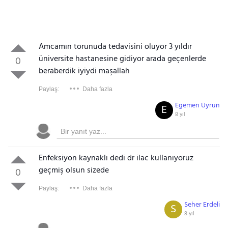
Amcamın torunuda tedavisini oluyor 3 yıldır
üniversite hastanesine gidiyor arada geçenlerde
0
beraberdik iyiydi maşallah
Paylaş:
Daha fazla
Egemen Uyrun
E
8 yıl
Enfeksiyon kaynaklı dedi dr ilac kullanıyoruz
geçmiş olsun sizede
0
Paylaş:
Daha fazla
Seher Erdeli
S
8 yıl