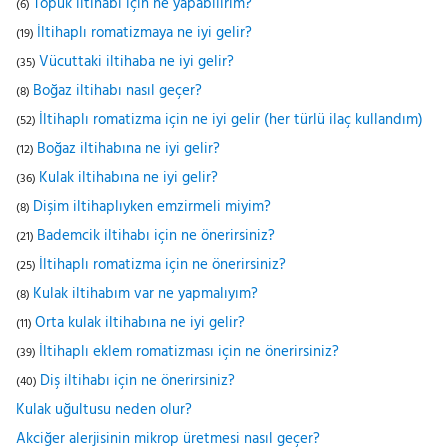
Topuk iltihabı için ne yapabilirim?
(6)
İltihaplı romatizmaya ne iyi gelir?
(19)
Vücuttaki iltihaba ne iyi gelir?
(35)
Boğaz iltihabı nasıl geçer?
(8)
İltihaplı romatizma için ne iyi gelir (her türlü ilaç kullandım)
(52)
Boğaz iltihabına ne iyi gelir?
(12)
Kulak iltihabına ne iyi gelir?
(36)
Dişim iltihaplıyken emzirmeli miyim?
(8)
Bademcik iltihabı için ne önerirsiniz?
(21)
İltihaplı romatizma için ne önerirsiniz?
(25)
Kulak iltihabım var ne yapmalıyım?
(8)
Orta kulak iltihabına ne iyi gelir?
(11)
İltihaplı eklem romatizması için ne önerirsiniz?
(39)
Diş iltihabı için ne önerirsiniz?
(40)
Kulak uğultusu neden olur?
Akciğer alerjisinin mikrop üretmesi nasıl geçer?