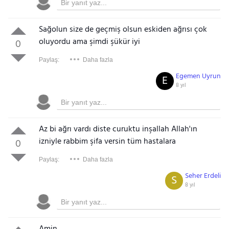
Sağolun size de geçmiş olsun eskiden ağrısı çok
oluyordu ama şimdi şükür iyi
0
Paylaş:
Daha fazla
Egemen Uyrun
E
8 yıl
Az bi ağrı vardı diste curuktu inşallah Allah'ın
izniyle rabbim şifa versin tüm hastalara
0
Paylaş:
Daha fazla
Seher Erdeli
S
8 yıl