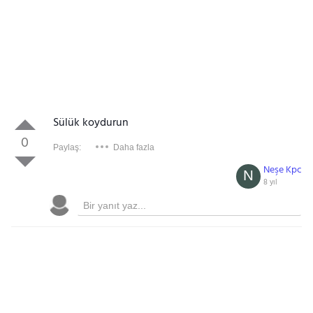
Sülük koydurun
0
Paylaş:
Daha fazla
Neşe Kpc
N
8 yıl