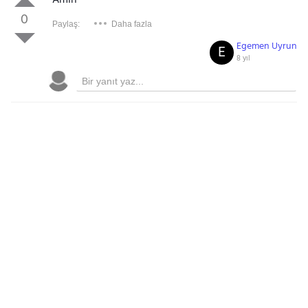
Amin
0
Paylaş:
Daha fazla
Egemen Uyrun
E
8 yıl