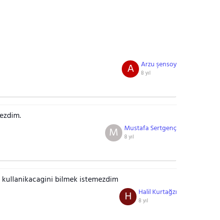
Arzu şensoy
A
8 yıl
mezdim.
Mustafa Sertgenç
M
8 yıl
n kullanikacagini bilmek istemezdim
Halil Kurtağzı
H
8 yıl