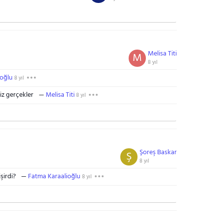
Melisa Titi
M
8 yıl
ioğlu
8 yıl
iz gerçekler
Melisa Titi
8 yıl
Şoreş Baskar
Ş
8 yıl
şirdi?
Fatma Karaalioğlu
8 yıl