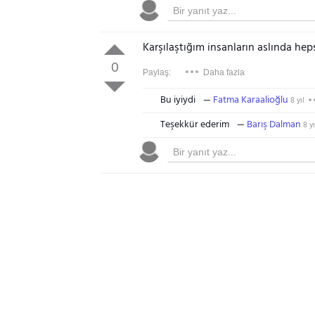
Karşılaştığım insanların aslında hep
0
Paylaş:
Daha fazla
Bu iyiydi
Fatma Karaalioğlu
8 yıl
Teşekkür ederim
Barış Dalman
8 yı