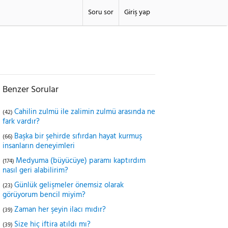
Soru sor
Giriş yap
Benzer Sorular
Cahilin zulmü ile zalimin zulmü arasında ne
(42)
fark vardır?
Başka bir şehirde sıfırdan hayat kurmuş
(66)
insanların deneyimleri
Medyuma (büyücüye) paramı kaptırdım
(174)
nasıl geri alabilirim?
Günlük gelişmeler önemsiz olarak
(23)
görüyorum bencil miyim?
Zaman her şeyin ilacı mıdır?
(39)
Size hiç iftira atıldı mı?
(39)