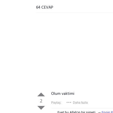
64 CEVAP
Olum vaktimi
2
Paylaş:
Daha fazla
Evet bu Allah'ın bir nimeti
Engin P