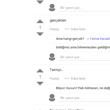
gerçekleri
1
Paylaş:
Daha fazla
Ama hangi gerçek?
Fatma Karaal
bildiğimiz ama bilmemezden geldiğim
Tanrıyı..
1
Paylaş:
Daha fazla
Biliyor musun? Peki bilmesen, ne deği