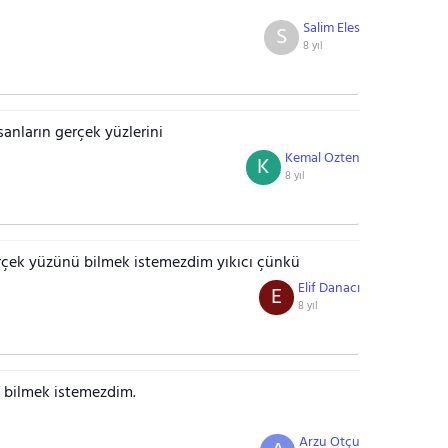
Salim Eles
S
8 yıl
nların gerçek yüzlerini
Kemal Ozten
K
8 yıl
rçek yüzünü bilmek istemezdim yıkıcı çünkü
Elif Danacı
E
8 yıl
i bilmek istemezdim.
Arzu Otçu