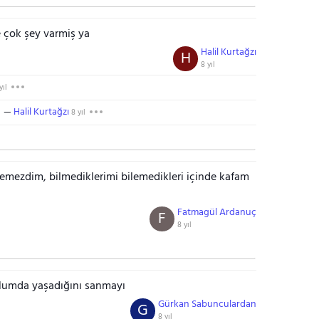
 çok şey varmiş ya
Halil Kurtağzı
H
8 yıl
yıl
Halil Kurtağzı
8 yıl
stemezdim, bilmediklerimi bilemedikleri içinde kafam
Fatmagül Ardanuç
F
8 yıl
lumda yaşadığını sanmayı
Gürkan Sabunculardan
G
8 yıl