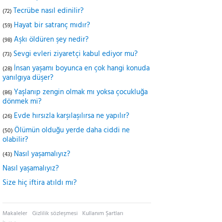
Tecrübe nasıl edinilir?
(72)
Hayat bir satranç mıdır?
(59)
Aşkı öldüren şey nedir?
(98)
Sevgi evleri ziyaretçi kabul ediyor mu?
(73)
İnsan yaşamı boyunca en çok hangi konuda
(28)
yanılgıya düşer?
Yaşlanıp zengin olmak mı yoksa çocukluğa
(86)
dönmek mi?
Evde hırsızla karşılaşılırsa ne yapılır?
(26)
Ölümün olduğu yerde daha ciddi ne
(50)
olabilir?
Nasıl yaşamalıyız?
(43)
Nasıl yaşamalıyız?
Size hiç iftira atıldı mı?
Makaleler
Gizlilik sözleşmesi
Kullanım Şartları