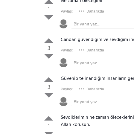
Ne zaman öleceğimi
1
Paylaş:
Daha fazla
Candan güvendiğim ve sevdiğim insa
3
Paylaş:
Daha fazla
Güvenip te inandığım insanların ge
3
Paylaş:
Daha fazla
Sevdiklerimin ne zaman öleceklerin
Allah korusun.
1