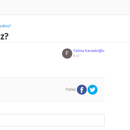
zdiniz?
iz?
Fatma Karaalioğlu
F
8 yıl
Paylaş: