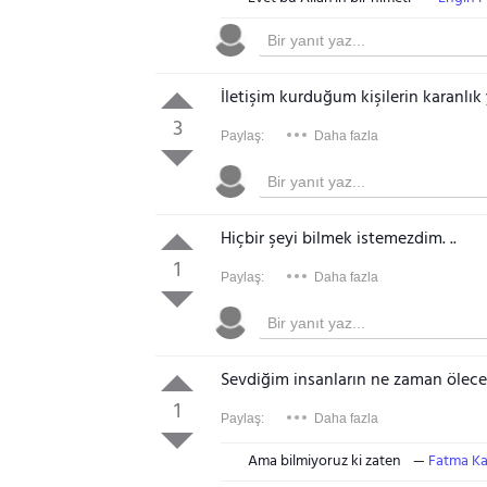
İletişim kurduğum kişilerin karanlık 
3
Paylaş:
Daha fazla
Hiçbir şeyi bilmek istemezdim. ..
1
Paylaş:
Daha fazla
Sevdiğim insanların ne zaman ölece
1
Paylaş:
Daha fazla
Ama bilmiyoruz ki zaten
Fatma Ka