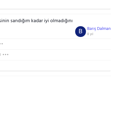
sinin sandığım kadar iyi olmadığını
Barış Dalman
B
8 yıl
l