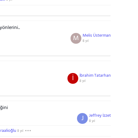
yönlerini..
Melis Üsterman
M
8 yıl
İbrahim Tatarhan
İ
8 yıl
ğini
Jeffrey İzzet
J
8 yıl
raalioğlu
8 yıl