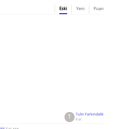
Eski
Yeni
Puan
Tulin Farkındalık
T
8 yıl
aix
8 yıl