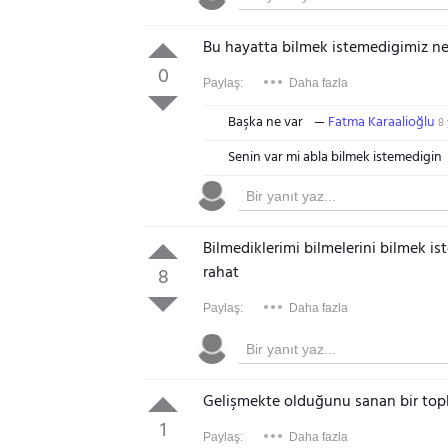
Bu hayatta bilmek istemedigimiz ne
0
Paylaş:
Daha fazla
Başka ne var
Fatma Karaalioğlu
8 
Senin var mi abla bilmek istemedigin
Bilmediklerimi bilmelerini bilmek i
rahat
8
Paylaş:
Daha fazla
Gelişmekte olduğunu sanan bir top
1
Paylaş:
Daha fazla