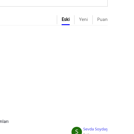
Eski
Yeni
Puan
nları
Sevda Soydaş
S