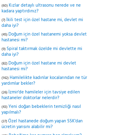
Kızlar detaylı ultrasonu nerede ve ne
(60)
kadara yaptırdınız?
İkili test için özel hastane mi, devlet mi
(7)
daha iyi?
Doğum için özel hastanemi yoksa devlet
(45)
hastanesi mi?
Spiral taktırmak özelde mi devlette mi
(9)
daha iyi?
Doğum için özel hastane mi devlet
(82)
hastanesi mi?
Hamilelikte kadınlar kocalarından ne tür
(142)
yardımlar bekler?
İzmir'de hamileler için tavsiye edilen
(26)
hastaneler doktorlar nelerdir?
Yeni doğan bebeklerin temizliği nasıl
(43)
yapılmalı?
Özel hastanede doğum yapan SSK'dan
(37)
ücretin yarısını alabilir mi?