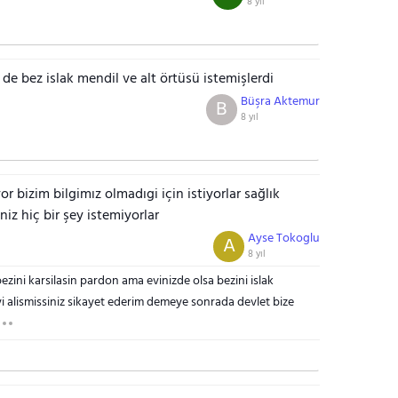
8 yıl
 de bez islak mendil ve alt örtüsü istemişlerdi
Büşra Aktemur
B
8 yıl
or bizim bilgimız olmadıgi için istiyorlar sağlık
iz hiç bir şey istemiyorlar
Ayse Tokoglu
A
8 yıl
ezini karsilasin pardon ama evinizde olsa bezini islak
iyi alismissiniz sikayet ederim demeye sonrada devlet bize