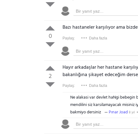
Bazı hastaneler karşılıyor ama bizde
0
Paylaş:
Daha fazla
Hayır arkadaşlar her hastane karşılıy
bakanlığına şikayet edeceğim dersen
2
Paylaş:
Daha fazla
Ne alakasi var devlet haNgi bebegin b
mendilini siz karsilamayacak misiniz 
bakmiyo dersiniz
Pınar Joad
8 yıl