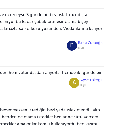
ve neredeyse 3 günde bir bez, ıslak mendil, alt
ı gelmiyor bu kadar çabuk bitmesine ama bişey
 bakmazlarsa korkusu yüzünden. Vicdanlarına kalıyor
Banu Curaoğlu
B
8 yıl
tden hem vatandasdan alıyorlar hemde iki günde bir
Ayse Tokoglu
A
8 yıl
begenmezsen istediğin bezi yada ıslak mendili alıp
li benden de mama istediler ben anne sütü vercem
ediler ama onlar komili kullanıyordu ben kızımı