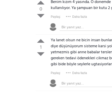
Benim kızım 4 yasında. O donemde ik
kullanılıyor. Ya şampuan bir kutu 2
0
Paylaş:
Daha fazla
Ya lanet olsun ne bicin insan bunla
diye düşünüyorum sisteme karsi yok b
1
yetmezmis gibi anne babalar terslenir
gereken tedavi ödenekleri cikmaz bu
gibi bide böyle seylerle ugtasiyorlar
Paylaş:
Daha fazla