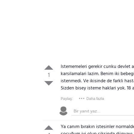
Istememeleri gerekir cunku devlet a
karsilamalari lazim. Benim iki bebe
1
istenmedi. Ve ikisinde de farkli ha
Sizden bisey isteme haklari yok. 18 
Paylaş:
Daha fazla
Ya canım bırakın istesinler normald