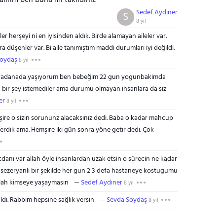
lırım ben buna mı takildiniz
Sedef Aydıner
S
8 yıl
r herşeyi ni en iyisinden aldık. Birde alamayan aileler var.
a düşenler var. Bi aile tanımıştım maddi durumları iyi değildi.
Soydaş
8 yıl
lsun adanada yaşıyorum ben bebeğim 22 gun yogunbakimda
ic bir şey istemediler ama durumu olmayan insanlara da siz
er
8 yıl
ire o sizin sorununz alacaksınız dedi. Baba o kadar mahcup
verdik ama. Hemşire iki gün sonra yöne getir dedi. Çok
danı var allah öyle insanlardan uzak etsin o sürecin ne kadar
m sezeryanli bir şekilde her gun 2 3 defa hastaneye kostugumu
allah kimseye yaşaymasın
Sedef Aydıner
8 yıl
dı. Rabbim hepsine sağlık versin
Sevda Soydaş
8 yıl