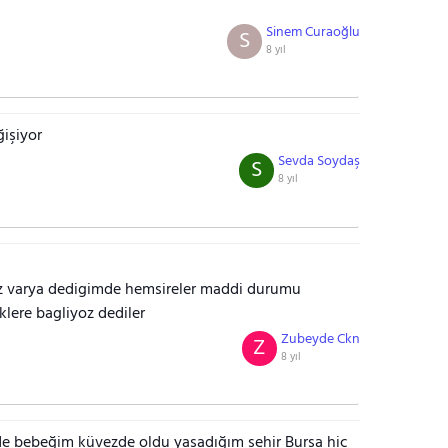
Sinem Curaoğlu
S
8 yıl
işiyor
Sevda Soydaş
S
8 yıl
z varya dedigimde hemsireler maddi durumu
lere bagliyoz dediler
Zubeyde Ckn
Z
8 yıl
de bebeğim küvezde oldu yaşadığım şehir Bursa hiç