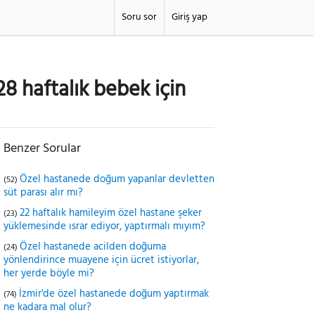
Soru sor
Giriş yap
8 haftalık bebek için
Benzer Sorular
Özel hastanede doğum yapanlar devletten
(52)
süt parası alır mı?
22 haftalık hamileyim özel hastane şeker
(23)
yüklemesinde ısrar ediyor, yaptırmalı mıyım?
Özel hastanede acilden doğuma
(24)
yönlendirince muayene için ücret istiyorlar,
her yerde böyle mi?
İzmir'de özel hastanede doğum yaptırmak
(74)
ne kadara mal olur?