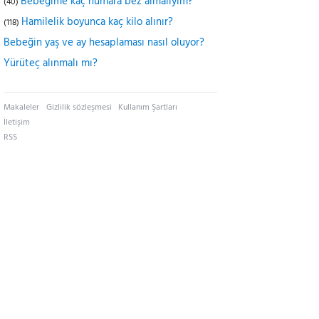
Bebeğime kaç numara bez almalıyım?
(40)
Hamilelik boyunca kaç kilo alınır?
(118)
Bebeğin yaş ve ay hesaplaması nasıl oluyor?
Yürüteç alınmalı mı?
Makaleler
Gizlilik sözleşmesi
Kullanım Şartları
İletişim
RSS