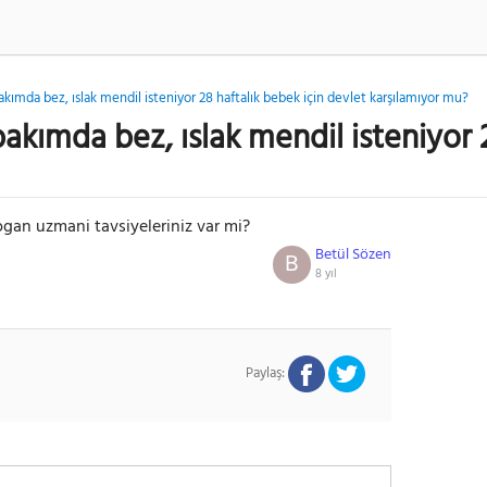
ımda bez, ıslak mendil isteniyor 28 haftalık bebek için devlet karşılamıyor mu?
kımda bez, ıslak mendil isteniyor 2
ogan uzmani tavsiyeleriniz var mi?
Betül Sözen
B
8 yıl
Paylaş: