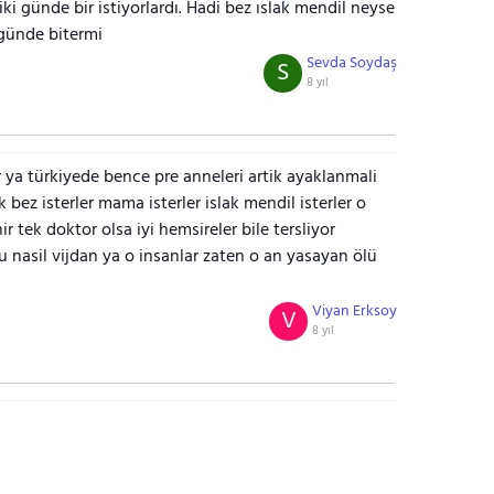
i günde bir istiyorlardı. Hadi bez ıslak mendil neyse
 günde bitermi
Sevda Soydaş
S
8 yıl
r ya türkiyede bence pre anneleri artik ayaklanmali
ez isterler mama isterler islak mendil isterler o
 tek doktor olsa iyi hemsireler bile tersliyor
 nasil vijdan ya o insanlar zaten o an yasayan ölü
Viyan Erksoy
V
8 yıl