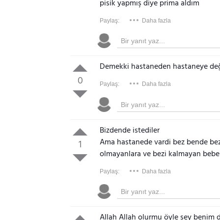
pisik yapmış diye prima aldım
Paylaş:
Daha fazla
Demekki hastaneden hastaneye değ
0
Paylaş:
Daha fazla
Bizdende istediler
Ama hastanede vardi bez bende be
1
olmayanlara ve bezi kalmayan bebek
Paylaş:
Daha fazla
Allah Allah olurmu öyle şey benim 