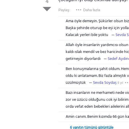
çocuğum iyi olup ciksinda dünyayı a
4
Paylaş:
Daha fazla
Ama öyle demeyin. Şükürler olsun bizle
Başka şehirde oturup be eşi için yollar
Kalacak yerleri bile yoktu
Sevda 
Allah öyle insanlarin yardımcısı o
kaldı ıslak mendil ve bez haricinde h
getirneyin diyorlardı
Sedef Aydın
Ben konuşmalarına şahit oldum. Hemş
oldu ki anlatamam. Biz fazla almıştık 
üzülmüştük
Sevda Soydaş
8 yıl
Bazı insanların ne merhameti nede vic
zor ve üzücü olduğunu cok iyi biliri
orda vefat eden bebekleri ailelerini 
Amin canım. Benim kızımda 66 gün kal
6 yanıtın tümünü görüntüle