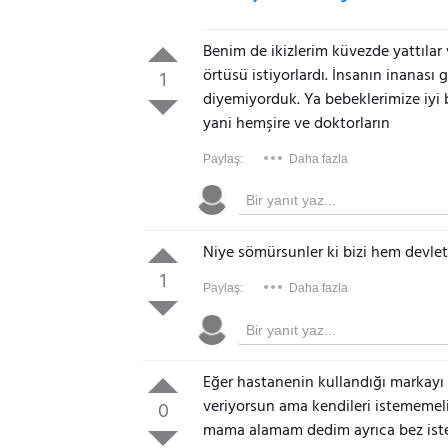
Benim de ikizlerim küvezde yattılar 
örtüsü istiyorlardı. İnsanın inanas
1
diyemiyorduk. Ya bebeklerimize iyi
yani hemşire ve doktorların
Paylaş:
Daha fazla
Niye sömürsunler ki bizi hem devle
1
Paylaş:
Daha fazla
Eğer hastanenin kullandığı markayı 
veriyorsun ama kendileri istememe
0
mama alamam dedim ayrıca bez istem