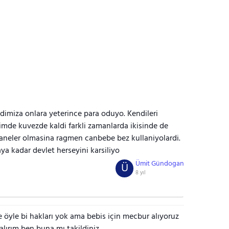
dimiza onlara yeterince para oduyo. Kendileri
gimde kuvezde kaldi farkli zamanlarda ikisinde de
staneler olmasina ragmen canbebe bez kullaniyolardi.
aya kadar devlet herseyini karsiliyo
Ümit Gündogan
Ü
8 yıl
e öyle bi hakları yok ama bebis için mecbur alıyoruz