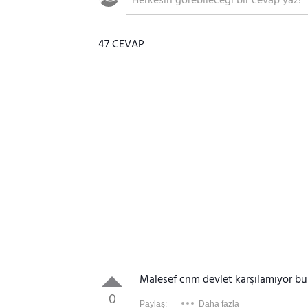
47 CEVAP
Malesef cnm devlet karşılamıyor bu
0
Paylaş:
Daha fazla