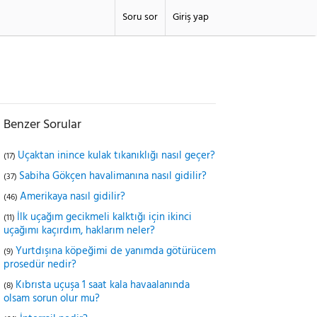
Soru sor
Giriş yap
Benzer Sorular
Uçaktan inince kulak tıkanıklığı nasıl geçer?
(17)
Sabiha Gökçen havalimanına nasıl gidilir?
(37)
Amerikaya nasıl gidilir?
(46)
İlk uçağım gecikmeli kalktığı için ikinci
(11)
uçağımı kaçırdım, haklarım neler?
Yurtdışına köpeğimi de yanımda götürücem
(9)
prosedür nedir?
Kıbrısta uçuşa 1 saat kala havaalanında
(8)
olsam sorun olur mu?