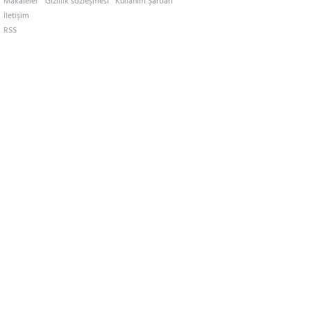
Makaleler
Gizlilik sözleşmesi
Kullanım Şartları
İletişim
RSS