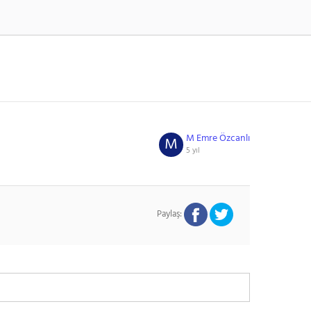
M Emre Özcanlı
M
5 yıl
Paylaş: