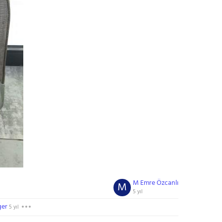
M Emre Özcanlı
M
5 yıl
ger
5 yıl