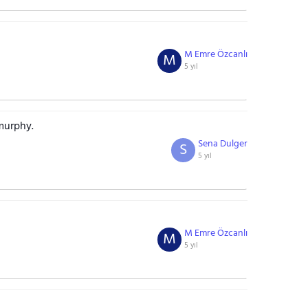
M Emre Özcanlı
M
5 yıl
murphy.
Sena Dulger
S
5 yıl
M Emre Özcanlı
M
5 yıl