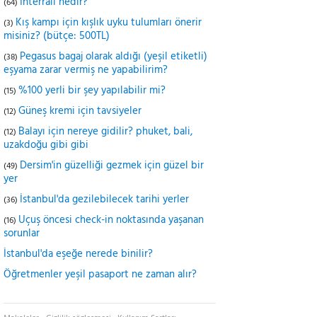
İnterrail nedir?
(64)
Kış kampı için kışlık uyku tulumları önerir
(3)
misiniz? (bütçe: 500TL)
Pegasus bagaj olarak aldığı (yeşil etiketli)
(38)
eşyama zarar vermiş ne yapabilirim?
%100 yerli bir şey yapılabilir mi?
(15)
Güneş kremi için tavsiyeler
(12)
Balayı için nereye gidilir? phuket, bali,
(12)
uzakdoğu gibi gibi
Dersim'in güzelliği gezmek için güzel bir
(49)
yer
İstanbul'da gezilebilecek tarihi yerler
(36)
Uçuş öncesi check-in noktasında yaşanan
(16)
sorunlar
İstanbul'da eşeğe nerede binilir?
Öğretmenler yeşil pasaport ne zaman alır?