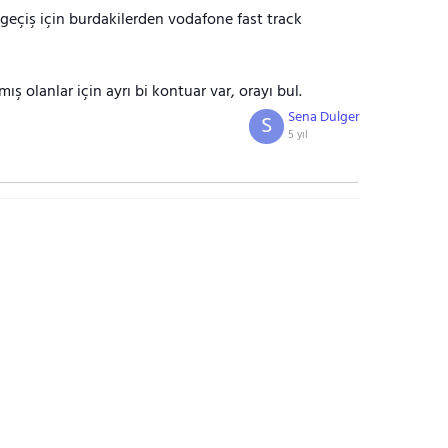
 geçiş için burdakilerden vodafone fast track
ş olanlar için ayrı bi kontuar var, orayı bul.
Sena Dulger
S
5 yıl