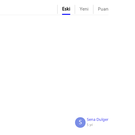
Eski
Yeni
Puan
Sena Dulger
S
5 yıl