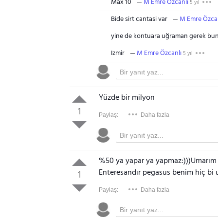
Max 10
M Emre Özcanlı
5 yıl
Bide sirt cantasi var
M Emre Özcan
yine de kontuara uğraman gerek bunl
Izmir
M Emre Özcanlı
5 yıl
Yüzde bir milyon
1
Paylaş:
Daha fazla
%50 ya yapar ya yapmaz:)))Umarım ka
Enteresandır pegasus benim hiç bi 
1
Paylaş:
Daha fazla