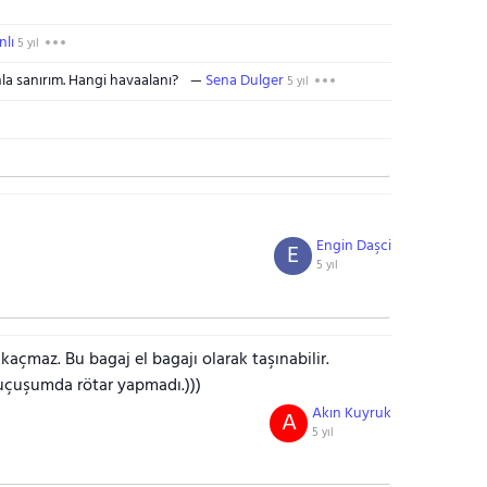
lı
5 yıl
a sanırım. Hangi havaalanı?
Sena Dulger
5 yıl
Engin Daşci
E
5 yıl
çmaz. Bu bagaj el bagajı olarak taşınabilir.
uçuşumda rötar yapmadı.)))
Akın Kuyruk
A
5 yıl