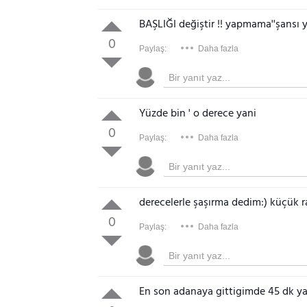
BAŞLIĞI değiştir !! yapmama''şansı 
0
Paylaş:
Daha fazla
Yüzde bin ' o derece yani
0
Paylaş:
Daha fazla
derecelerle şaşırma dedim:) küçük ra
0
Paylaş:
Daha fazla
En son adanaya gittigimde 45 dk ya