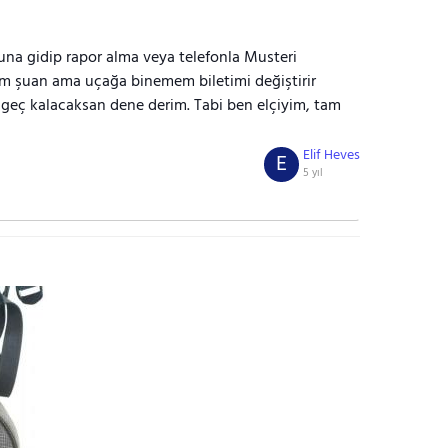
una gidip rapor alma veya telefonla Musteri
yim şuan ama uçağa binemem biletimi değiştirir
 geç kalacaksan dene derim. Tabi ben elçiyim, tam
Elif Heves
E
5 yıl