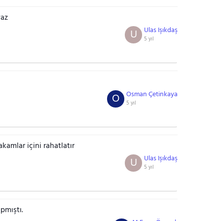
yaz
Ulas Işıkdaş
U
5 yıl
Osman Çetinkaya
O
5 yıl
kamlar içini rahatlatır
Ulas Işıkdaş
U
5 yıl
pmıştı.