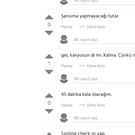
Şansıma yapmayacağı tutar.
0
Paylaş:
Daha fazla
geç kalıyosun di mi. Kalma. Çünkü 
1
Paylaş:
Daha fazla
45 dakika kala olacağım.
0
Paylaş:
Daha fazla
1.online check-in yap.