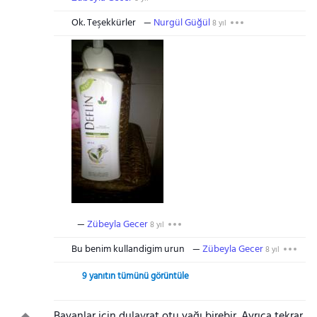
Ok. Teşekkürler
Nurgül Güğül
8 yıl
Zübeyla Gecer
8 yıl
Bu benim kullandigim urun
Zübeyla Gecer
8 yıl
9 yanıtın tümünü görüntüle
Bayanlar için dulavrat otu yağı birebir. Ayrıca tekrar