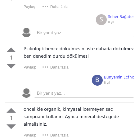
Paylaş:
Daha fazla
Seher Bağater
S
8 yıl
Psikolojik bence dökülmesini iste dahada dökülmez
ben denedim durdu dökülmesi
1
Paylaş:
Daha fazla
Bunyamin Lcfhc
B
8 yıl
oncelikle organik, kimyasal icermeyen sac
sampuani kullanın. Ayrica mineral destegi de
1
almalisiniz.
Paylaş:
Daha fazla