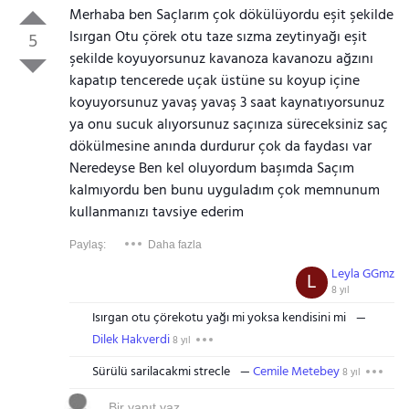
Merhaba ben Saçlarım çok dökülüyordu eşit şekilde
Isırgan Otu çörek otu taze sızma zeytinyağı eşit
5
şekilde koyuyorsunuz kavanoza kavanozu ağzını
kapatıp tencerede uçak üstüne su koyup içine
koyuyorsunuz yavaş yavaş 3 saat kaynatıyorsunuz
ya onu sucuk alıyorsunuz saçınıza süreceksiniz saç
dökülmesine anında durdurur çok da faydası var
Neredeyse Ben kel oluyordum başımda Saçım
kalmıyordu ben bunu uyguladım çok memnunum
kullanmanızı tavsiye ederim
Paylaş:
Daha fazla
Leyla GGmz
L
8 yıl
Isırgan otu çörekotu yağı mi yoksa kendisini mi
Dilek Hakverdi
8 yıl
Sürülü sarilacakmi strecle
Cemile Metebey
8 yıl