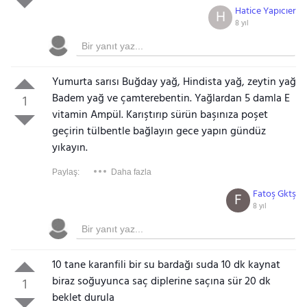
Hatice Yapıcıer
H
8 yıl
Yumurta sarısı Buğday yağ, Hindista yağ, zeytin yağ
Badem yağ ve çamterebentin. Yağlardan 5 damla E
1
vitamin Ampül. Karıştırıp sürün başınıza poşet
geçirin tülbentle bağlayın gece yapın gündüz
yıkayın.
Paylaş:
Daha fazla
Fatoş Gktş
F
8 yıl
10 tane karanfili bir su bardağı suda 10 dk kaynat
biraz soğuyunca saç diplerine saçına sür 20 dk
1
beklet durula