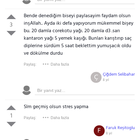
Bende denediğim biseyi paylasayim faydam olsun
inşAllah.. Ayda iki defa yapıyorum mükemmel bişey
3
bu. 20 damla corekotu yağı. 20 damla d3 .sarı
kantaron yağı 5 yemek kaşığı. Bunları karıştırıp saç
diplerine sürdüm 5 saat beklettim yumuşacık oldu
ve dökülme durdu
Paylaş:
Daha fazla
Çiğdem Selibahar
Ç
8 yıl
Slm geçmiş olsun stres yapma
1
Paylaş:
Daha fazla
Faruk Reşitoglu
F
8 yıl