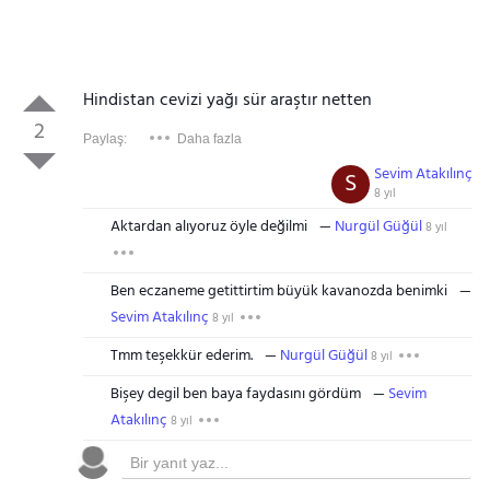
Hindistan cevizi yağı sür araştır netten
2
Paylaş:
Daha fazla
Sevim Atakılınç
S
8 yıl
Aktardan alıyoruz öyle değilmi
Nurgül Güğül
8 yıl
Ben eczaneme getittirtim büyük kavanozda benimki
Sevim Atakılınç
8 yıl
Tmm teşekkür ederim.
Nurgül Güğül
8 yıl
Bişey degil ben baya faydasını gördüm
Sevim
Atakılınç
8 yıl