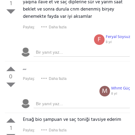
yaqına ilave et ve saç diplerine sür ve yarım saat
1
beklet ve sonra durula cnm denenmiş birşey
denemekte fayda var iyi aksamlar
Paylaş:
Daha fazla
Feryal Soysuz
F
8 yıl
,,,
0
Paylaş:
Daha fazla
Mhmt Güç
M
8 yıl
Ersağ bio şampuan ve saç toniği tavsiye ederim
1
Paylaş:
Daha fazla