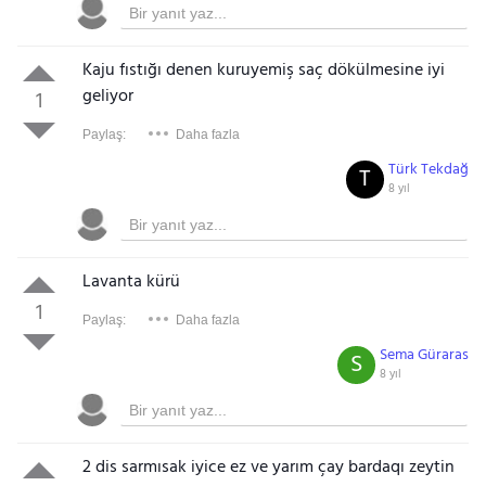
Kaju fıstığı denen kuruyemiş saç dökülmesine iyi
geliyor
1
Paylaş:
Daha fazla
Türk Tekdağ
T
8 yıl
Lavanta kürü
1
Paylaş:
Daha fazla
Sema Güraras
S
8 yıl
2 dis sarmısak iyice ez ve yarım çay bardaqı zeytin