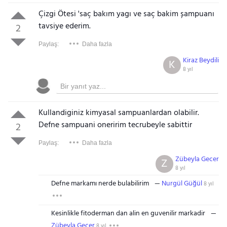
Çizgi Ötesi 'saç bakım yagı ve saç bakim șampuanı
tavsiye ederim.
2
Paylaş:
Daha fazla
Kiraz Beydili
K
8 yıl
Kullandiginiz kimyasal sampuanlardan olabilir.
Defne sampuani oneririm tecrubeyle sabittir
2
Paylaş:
Daha fazla
Zübeyla Gecer
Z
8 yıl
Defne markamı nerde bulabilirim
Nurgül Güğül
8 yıl
Kesinlikle fitoderman dan alin en guvenilir markadir
Zübeyla Gecer
8 yıl