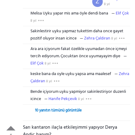
Z
8 yıl
Melisa Uyku yapar mis ama öyle dendi bana
Elif Çok
8 yıl
Sakinlestirir uyku yapmaz tukettim daha once gayet
Gezinti Menüsü
pozitif oluyor insan icince
Zehra Çaldıran
8 yıl
Ara ara içiyorum fakat özelikle uyumadan önce içmeyi
tercih ediyorum. Çocuktan önce uyumayayim diye
Elif Çok
8 yıl
keske bana da oyle uyku yapsa ama maalesef
Zehra
Çaldıran
8 yıl
Bende içiyorum uyku yapmiyor sakinlestiriyor duzenli
icince
Hanife Pekçevik
8 yıl
10 yanıtın tümünü görüntüle
Sarı kantaron ilaçla etkileşimmi yapıyor Derya
Andiç hanım?