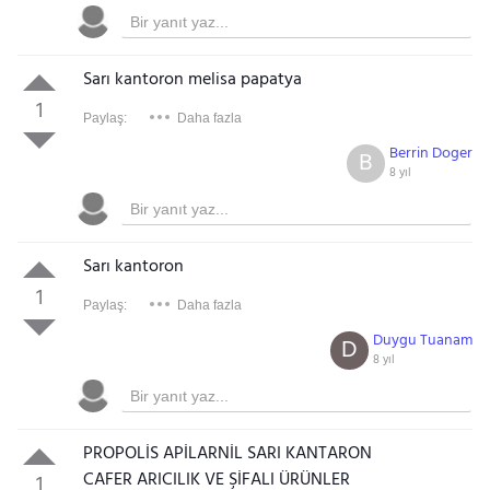
Sarı kantoron melisa papatya
1
Paylaş:
Daha fazla
Berrin Doger
B
8 yıl
Sarı kantoron
1
Paylaş:
Daha fazla
Duygu Tuanam
D
8 yıl
PROPOLİS APİLARNİL SARI KANTARON
CAFER ARICILIK VE ŞİFALI ÜRÜNLER
1