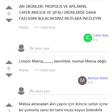
ARI ÜRÜNLERİ: PROPOLİS VE APİLARNİL
CAFER ARICILIK VE ŞİFALI ÜRÜNLERDE DAHA
0
FAZLASINI BULACAKSINIZ MUTLAKA İNCELEYİN
Paylaş:
Daha fazla
Cafer Ada
C
8 yıl
Limoni Melisa,,,,,,,,,, kesinlikle, normal Melisa değil,
0
Paylaş:
Daha fazla
Muhsin Memi
M
8 yıl
Melisa aktaradan alın çayını için ikincisi sütün içine
bir yumurta sarısı bir tane muzu koyun bılendirle
1