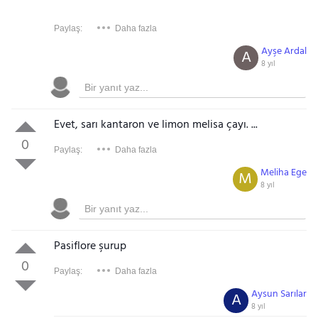
Paylaş:
Daha fazla
Ayşe Ardal
A
8 yıl
Evet, sarı kantaron ve limon melisa çayı. ...
0
Paylaş:
Daha fazla
Meliha Ege
M
8 yıl
Pasiflore şurup
0
Paylaş:
Daha fazla
Aysun Sarılar
A
8 yıl