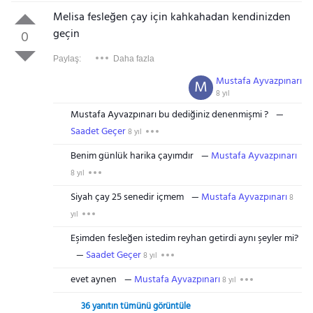
Melisa fesleğen çay için kahkahadan kendinizden
geçin
0
Paylaş:
Daha fazla
Mustafa Ayvazpınarı
M
8 yıl
Mustafa Ayvazpınarı bu dediğiniz denenmişmi ?
Saadet Geçer
8 yıl
Benim günlük harika çayımdır
Mustafa Ayvazpınarı
8 yıl
Siyah çay 25 senedir içmem
Mustafa Ayvazpınarı
8
yıl
Eşimden fesleğen istedim reyhan getirdi aynı şeyler mi?
Saadet Geçer
8 yıl
evet aynen
Mustafa Ayvazpınarı
8 yıl
36 yanıtın tümünü görüntüle