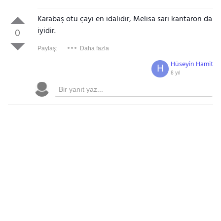
Karabaş otu çayı en idalıdır, Melisa sarı kantaron da
iyidir.
0
Paylaş:
Daha fazla
Hüseyin Hamit
H
8 yıl