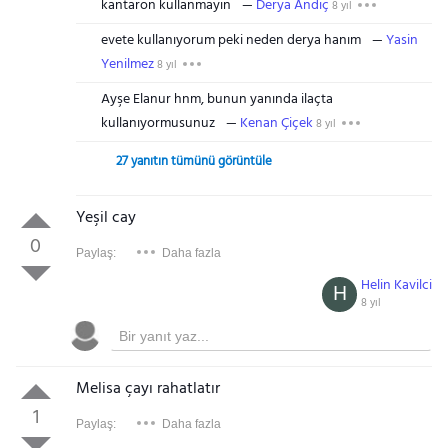
kantaron kullanmayin
Derya Andiç
8 yıl
evete kullanıyorum peki neden derya hanım
Yasin
Yenilmez
8 yıl
Ayşe Elanur hnm, bunun yanında ilaçta
kullanıyormusunuz
Kenan Çiçek
8 yıl
27 yanıtın tümünü görüntüle
Yeşil cay
0
Paylaş:
Daha fazla
Helin Kavilci
H
8 yıl
Melisa çayı rahatlatır
1
Paylaş:
Daha fazla