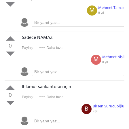
Mehmet Tamaz
M
8 yıl
Sadece NAMAZ
0
Paylaş:
Daha fazla
Mehmet Nişli
M
8 yıl
Ihlamur sarıkantoran için
0
Paylaş:
Daha fazla
Birsen Sürücüoğlu
B
8 yıl