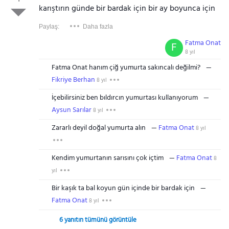
karıştırın günde bir bardak için bir ay boyunca için
Paylaş:
Daha fazla
Fatma Onat
F
8 yıl
Fatma Onat hanım çiğ yumurta sakıncalı değilmi?
Fikriye Berhan
8 yıl
İçebilirsiniz ben bıldırcın yumurtası kullanıyorum
Aysun Sarılar
8 yıl
Zararlı deyil doğal yumurta alın
Fatma Onat
8 yıl
Kendim yumurtanın sarısını çok içtim
Fatma Onat
8
yıl
Bir kaşık ta bal koyun gün içinde bir bardak için
Fatma Onat
8 yıl
6 yanıtın tümünü görüntüle