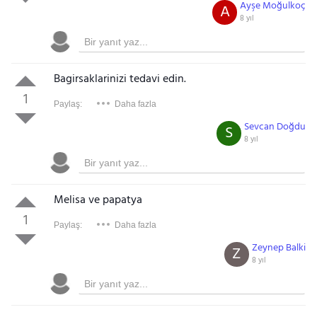
Ayşe Moğulkoç
A
8 yıl
Bagirsaklarinizi tedavi edin.
1
Paylaş:
Daha fazla
Sevcan Doğdu
S
8 yıl
Melisa ve papatya
1
Paylaş:
Daha fazla
Zeynep Balki
Z
8 yıl