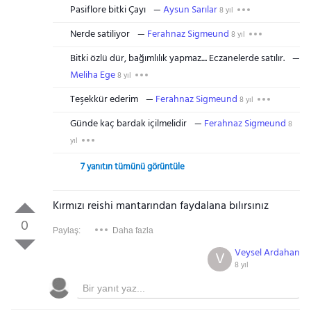
Pasiflore bitki Çayı
Aysun Sarılar
8 yıl
Nerde satiliyor
Ferahnaz Sigmeund
8 yıl
Bitki özlü dür, bağımlılık yapmaz.... Eczanelerde satılır.
Meliha Ege
8 yıl
Teşekkür ederim
Ferahnaz Sigmeund
8 yıl
Günde kaç bardak içilmelidir
Ferahnaz Sigmeund
8
yıl
7 yanıtın tümünü görüntüle
Kırmızı reishi mantarından faydalana bılırsınız
0
Paylaş:
Daha fazla
Veysel Ardahan
V
8 yıl