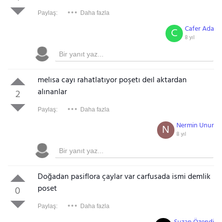
Paylaş:
Daha fazla
Cafer Ada
C
8 yıl
melısa cayı rahatlatıyor poşetı deıl aktardan
alınanlar
2
Paylaş:
Daha fazla
Nermin Unur
N
8 yıl
Doğadan pasiflora çaylar var carfusada ismi demlik
poset
0
Paylaş:
Daha fazla