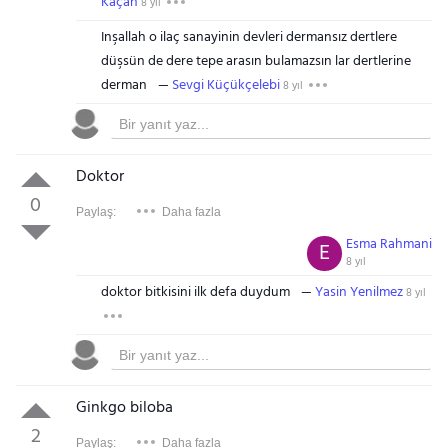
Kaçan
8 yıl
Inşallah o ilaç sanayinin devleri dermansız dertlere
düşsün de dere tepe arasın bulamazsın lar dertlerine
derman
Sevgi Küçükçelebi
8 yıl
Doktor
0
Paylaş:
Daha fazla
Esma Rahmani
E
8 yıl
doktor bitkisini ilk defa duydum
Yasin Yenilmez
8 yıl
Ginkgo biloba
2
Paylaş:
Daha fazla