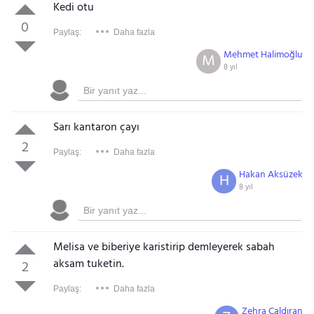
Kedi otu
0
Paylaş:
Daha fazla
Mehmet Halimoğlu
M
8 yıl
Sarı kantaron çayı
2
Paylaş:
Daha fazla
Hakan Aksüzek
H
8 yıl
Melisa ve biberiye karistirip demleyerek sabah
aksam tuketin.
2
Paylaş:
Daha fazla
Zehra Çaldıran