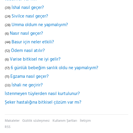
İshal nasıl geçer?
(39)
Sivilce nasıl geçer?
(24)
Umma oldum ne yapmalıyım?
(28)
Nasır nasıl geçer?
(6)
Basur için neler etkili?
(44)
Ödem nasıl atılır?
(12)
Varise bitkisel ne iyi gelir?
(6)
6 günlük bebeğim sarılık oldu ne yapmalıyım?
(17)
Egzama nasıl geçer?
(11)
İshali ne geçirir?
(33)
İstenmeyen tüylerden nasıl kurtulunur?
Şeker hastalığına bitkisel çözüm var mı?
Makaleler
Gizlilik sözleşmesi
Kullanım Şartları
İletişim
RSS