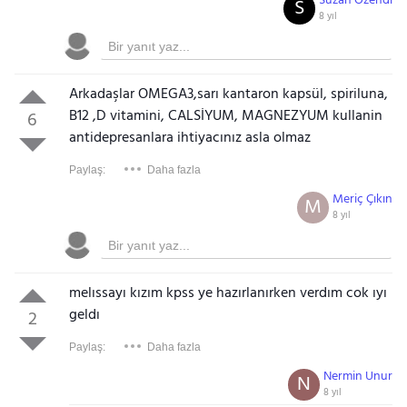
Suzan Özendi
S
8 yıl
Arkadaşlar OMEGA3,sarı kantaron kapsül, spiriluna,
B12 ,D vitamini, CALSİYUM, MAGNEZYUM kullanin
6
antidepresanlara ihtiyacınız asla olmaz
Paylaş:
Daha fazla
Meriç Çıkın
M
8 yıl
melıssayı kızım kpss ye hazırlanırken verdım cok ıyı
geldı
2
Paylaş:
Daha fazla
Nermin Unur
N
8 yıl