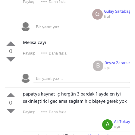
Paylaş:
Daha fazla
Gulay Saltabaş
G
8 yıl
Melisa cayi
0
Paylaş:
Daha fazla
Beyza Zararsız
B
8 yıl
papatya kaynat iç hergün 3 bardak 1 ayda en iyi
sakinleştirici gec ama saglam hiç bişeye gerek yok
0
Paylaş:
Daha fazla
Ali Tokay
A
8 yıl