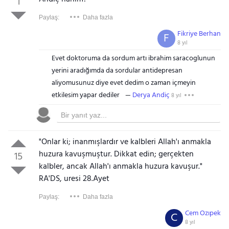
1
Paylaş:
Daha fazla
Fikriye Berhan
F
8 yıl
Evet doktoruma da sordum artı ibrahim saracoglunun
yerini aradığımda da sordular antidepresan
aliyomusunuz diye evet dedim o zaman içmeyin
etkilesim yapar dediler
Derya Andiç
8 yıl
"Onlar ki; inanmışlardır ve kalbleri Allah'ı anmakla
huzura kavuşmuştur. Dikkat edin; gerçekten
15
kalbler, ancak Allah'ı anmakla huzura kavuşur."
RA'DS, uresi 28.Ayet
Paylaş:
Daha fazla
Cem Ozıpek
C
8 yıl