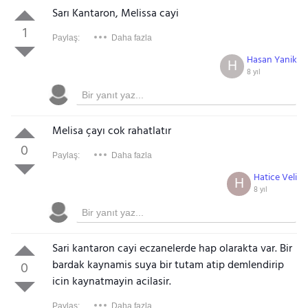
Sarı Kantaron, Melissa cayi
1
Paylaş:
Daha fazla
Hasan Yanik
H
8 yıl
Melisa çayı cok rahatlatır
0
Paylaş:
Daha fazla
Hatice Veli
H
8 yıl
Sari kantaron cayi eczanelerde hap olarakta var. Bir
bardak kaynamis suya bir tutam atip demlendirip
0
icin kaynatmayin acilasir.
Paylaş:
Daha fazla