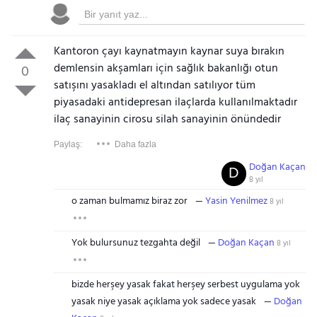
Kantoron çayı kaynatmayın kaynar suya bırakın
demlensin akşamları için sağlık bakanlığı otun
0
satışını yasakladı el altından satılıyor tüm
piyasadaki antidepresan ilaçlarda kullanılmaktadır
ilaç sanayinin cirosu silah sanayinin önündedir
Paylaş:
Daha fazla
Doğan Kaçan
D
8 yıl
o zaman bulmamız biraz zor
Yasin Yenilmez
8 yıl
Yok bulursunuz tezgahta değil
Doğan Kaçan
8 yıl
bizde herşey yasak fakat herşey serbest uygulama yok
yasak niye yasak açıklama yok sadece yasak
Doğan