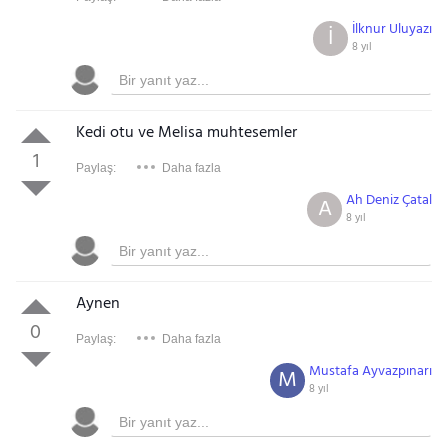
İlknur Uluyazı
İ
8 yıl
Kedi otu ve Melisa muhtesemler
1
Paylaş:
Daha fazla
Ah Deniz Çatal
A
8 yıl
Aynen
0
Paylaş:
Daha fazla
Mustafa Ayvazpınarı
M
8 yıl