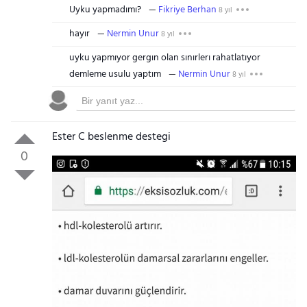
Uyku yapmadımı?
Fikriye Berhan
8 yıl
hayır
Nermin Unur
8 yıl
uyku yapmıyor gergın olan sınırlerı rahatlatıyor
demleme usulu yaptım
Nermin Unur
8 yıl
Ester C beslenme destegi
0