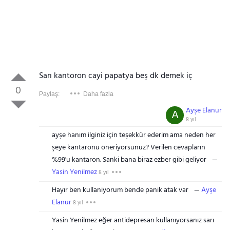
Sarı kantoron cayi papatya beş dk demek iç
0
Paylaş:
Daha fazla
Ayşe Elanur
A
8 yıl
ayşe hanım ilginiz için teşekkür ederim ama neden her
şeye kantaronu öneriyorsunuz? Verilen cevapların
%99'u kantaron. Sanki bana biraz ezber gibi geliyor
Yasin Yenilmez
8 yıl
Hayır ben kullaniyorum bende panik atak var
Ayşe
Elanur
8 yıl
Yasin Yenilmez eğer antidepresan kullanıyorsanız sarı