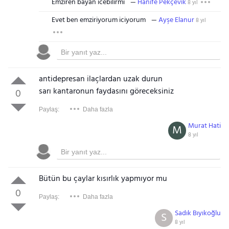
Emziren bayan icebilirmi
Hanife Pekçevik
8 yıl
Evet ben emziriyorum iciyorum
Ayşe Elanur
8 yıl
antidepresan ilaçlardan uzak durun
sarı kantaronun faydasını göreceksiniz
0
Paylaş:
Daha fazla
Murat Hati
M
8 yıl
Bütün bu çaylar kısırlık yapmıyor mu
0
Paylaş:
Daha fazla
Sadık Bıyıkoğlu
S
8 yıl