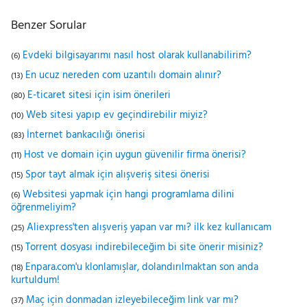
Benzer Sorular
Evdeki bilgisayarımı nasıl host olarak kullanabilirim?
(6)
En ucuz nereden com uzantılı domain alınır?
(13)
E-ticaret sitesi için isim önerileri
(80)
Web sitesi yapıp ev geçindirebilir miyiz?
(10)
İnternet bankacılığı önerisi
(83)
Host ve domain için uygun güvenilir firma önerisi?
(11)
Spor tayt almak için alışveriş sitesi önerisi
(15)
Websitesi yapmak için hangi programlama dilini
(6)
öğrenmeliyim?
Aliexpress'ten alışveriş yapan var mı? ilk kez kullanıcam
(25)
Torrent dosyası indirebileceğim bi site önerir misiniz?
(15)
Enpara.com'u klonlamışlar, dolandırılmaktan son anda
(18)
kurtuldum!
Maç için donmadan izleyebileceğim link var mı?
(37)