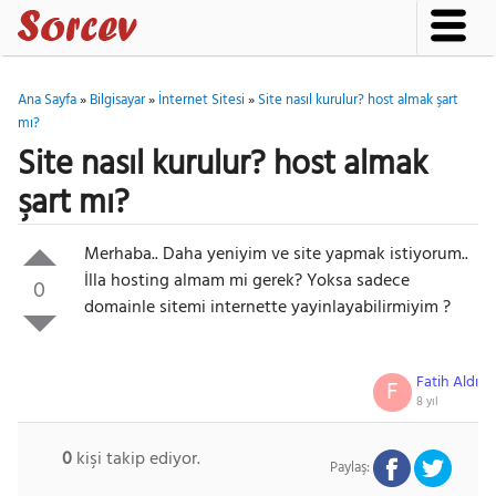
Ana Sayfa
»
Bilgisayar
»
İnternet Sitesi
»
Site nasıl kurulur? host almak şart
mı?
Site nasıl kurulur? host almak
şart mı?
Merhaba.. Daha yeniyim ve site yapmak istiyorum..
İlla hosting almam mi gerek? Yoksa sadece
0
domainle sitemi internette yayinlayabilirmiyim ?
Fatih Aldı
F
8 yıl
0
kişi takip ediyor.
Paylaş: