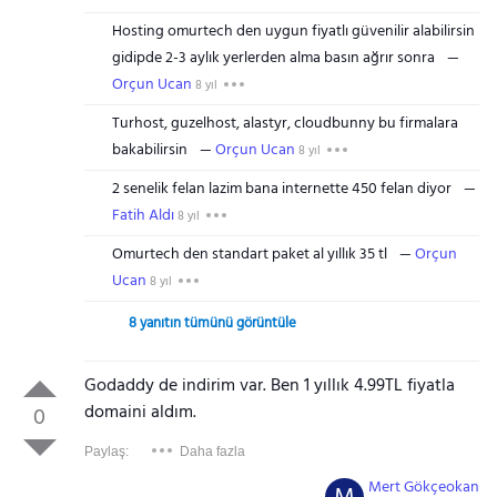
Hosting omurtech den uygun fiyatlı güvenilir alabilirsin
gidipde 2-3 aylık yerlerden alma basın ağrır sonra
Orçun Ucan
8 yıl
Turhost, guzelhost, alastyr, cloudbunny bu firmalara
bakabilirsin
Orçun Ucan
8 yıl
2 senelik felan lazim bana internette 450 felan diyor
Fatih Aldı
8 yıl
Omurtech den standart paket al yıllık 35 tl
Orçun
Ucan
8 yıl
8 yanıtın tümünü görüntüle
Godaddy de indirim var. Ben 1 yıllık 4.99TL fiyatla
domaini aldım.
0
Paylaş:
Daha fazla
Mert Gökçeokan