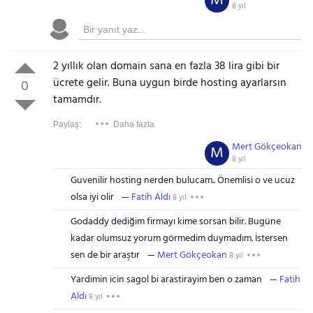
M
8 yıl
2 yıllık olan domain sana en fazla 38 lira gibi bir
ücrete gelir. Buna uygun birde hosting ayarlarsın
0
tamamdır.
Paylaş:
Daha fazla
Mert Gökçeokan
M
8 yıl
Guvenilir hosting nerden bulucam.. Önemlisi o ve ucuz
olsa iyi olir
Fatih Aldı
8 yıl
Godaddy dediğim firmayı kime sorsan bilir. Bugüne
kadar olumsuz yorum görmedim duymadım. İstersen
sen de bir araştır
Mert Gökçeokan
8 yıl
Yardimin icin sagol bi arastirayim ben o zaman
Fatih
Aldı
8 yıl