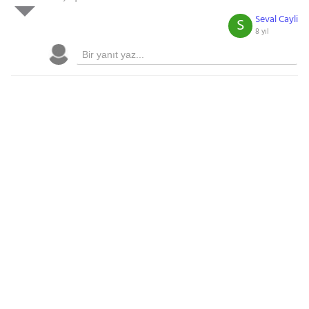
Seval Cayli
S
8 yıl