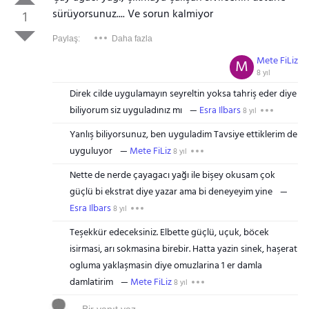
sürüyorsunuz.... Ve sorun kalmiyor
1
Paylaş:
Daha fazla
Mete FiLiz
M
8 yıl
Direk cilde uygulamayın seyreltin yoksa tahriş eder diye
biliyorum siz uyguladınız mı
Esra Ilbars
8 yıl
Yanlış biliyorsunuz, ben uyguladim Tavsiye ettiklerim de
uyguluyor
Mete FiLiz
8 yıl
Nette de nerde çayagacı yağı ile bişey okusam çok
güçlü bi ekstrat diye yazar ama bi deneyeyim yine
Esra Ilbars
8 yıl
Teşekkür edeceksiniz. Elbette güçlü, uçuk, böcek
isirmasi, arı sokmasina birebir. Hatta yazin sinek, haşerat
ogluma yaklaşmasin diye omuzlarina 1 er damla
damlatirim
Mete FiLiz
8 yıl