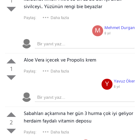
1
sivilceyi.. Yüzünün rengi bie beyazlar
Paylaş:
Daha fazla
Mehmet Durgan
M
8 yıl
Aloe Vera içecek ve Propolis krem
1
Paylaş:
Daha fazla
Yavuz Öker
Y
8 yıl
Sabahları açkarnına her gün 3 hurma çok iyi geliyor
herdaim faydalı vitamin deposu
2
Paylaş:
Daha fazla