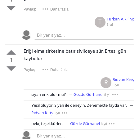
1
Paylaş:
Daha fazla
Türkan Alkılınç
T
8 yıl
Eriği elma sirkesine batır sivilceye sür. Ertesi gün
kaybolur
1
Paylaş:
Daha fazla
Rıdvan Kiriş
R
8 yıl
siyah erik olur mu?
Gözde Gürhanel
8 yıl
Yeşil oluyor. Siyah ile deneyin. Denemekte fayda var.
Rıdvan Kiriş
8 yıl
peki, teşekkürler.
Gözde Gürhanel
8 yıl