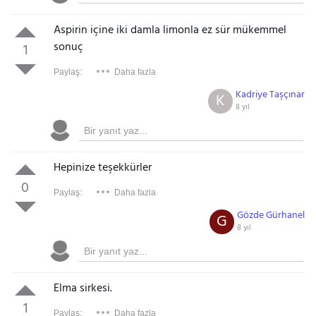
Aspirin içine iki damla limonla ez sür mükemmel
sonuç
1
Paylaş:
Daha fazla
Kadriye Taşçınar
K
8 yıl
Hepinize teşekkürler
0
Paylaş:
Daha fazla
Gözde Gürhanel
G
8 yıl
Elma sirkesi.
1
Paylaş:
Daha fazla