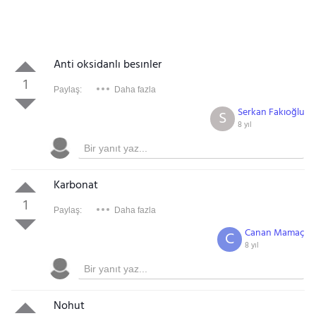
Anti oksidanlı besınler
1
Paylaş:
Daha fazla
Serkan Fakıoğlu
S
8 yıl
Karbonat
1
Paylaş:
Daha fazla
Canan Mamaç
C
8 yıl
Nohut