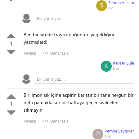
Senem Hasani
S
8 yıl
Ben bir sitede traş köpüğünün iyi geldiğini
yazmışlardi
1
Paylaş:
Daha fazla
Kevser Şule
K
8 yıl
Bir limon sık içine aspirin karıştır bir tane hergun bir
defa pamukla sür bir haftaya geçer sivilceleri
1
sıkmayın
Paylaş:
Daha fazla
Pembe Saygıvar
P
8 yıl