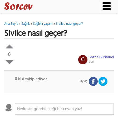
Ana Sayfa
»
Sağlık
»
Sağlıklı yaşam
»
Sivilce nasıl geçer?
Sivilce nasıl geçer?
6
Gözde Gürhanel
G
8 yıl
0
kişi takip ediyor.
Paylaş: