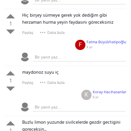
Hiç birşey sürmeye gerek yok dediğim gibi
herzaman hurma yeyin faydasını göreceksiniz
1
Paylaş:
Daha fazla
Fatma Büyükhatipoğlu
F
8 yıl
maydonoz suyu iç
1
Paylaş:
Daha fazla
Koray Hacıhasanlar
K
8 yıl
Buzlu limon yuzunde sivilcelerde gezdir gectigini
goreceksin...