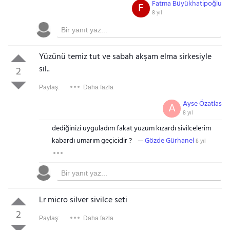
Fatma Büyükhatipoğlu
F
8 yıl
Yüzünü temiz tut ve sabah akşam elma sirkesiyle
sil..
2
Paylaş:
Daha fazla
Ayse Özatlas
A
8 yıl
dediğinizi uyguladım fakat yüzüm kızardı sivilcelerim
kabardı umarım geçicidir ?
Gözde Gürhanel
8 yıl
Lr micro silver sivilce seti
2
Paylaş:
Daha fazla