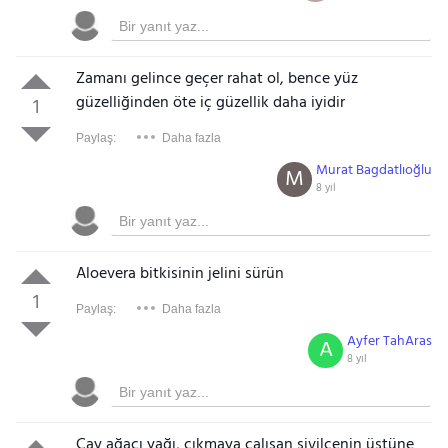
Zamanı gelince geçer rahat ol, bence yüz
güzelliğinden öte iç güzellik daha iyidir
1
Paylaş:
Daha fazla
Murat Bagdatlıoğlu
M
8 yıl
Aloevera bitkisinin jelini sürün
1
Paylaş:
Daha fazla
Ayfer TahAras
A
8 yıl
Çay ağacı yağı, çıkmaya çalışan sivilcenin üstüne