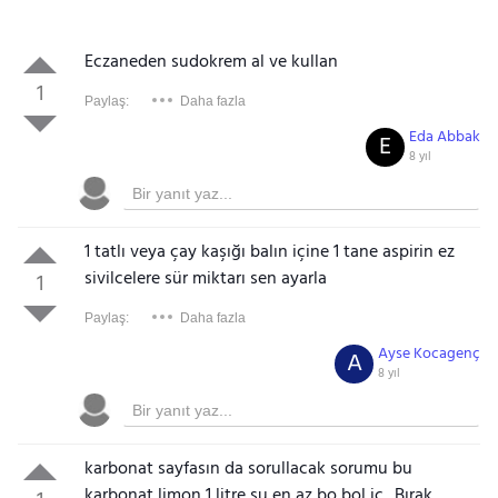
Eczaneden sudokrem al ve kullan
1
Paylaş:
Daha fazla
Eda Abbak
E
8 yıl
1 tatlı veya çay kaşığı balın içine 1 tane aspirin ez
sivilcelere sür miktarı sen ayarla
1
Paylaş:
Daha fazla
Ayse Kocagenç
A
8 yıl
karbonat sayfasın da sorullacak sorumu bu
karbonat limon 1 litre su en az bo bol iç.. Bırak