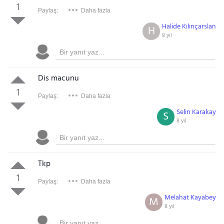
1
Paylaş:
Daha fazla
Halide Kılınçarslan
H
8 yıl
Dis macunu
1
Paylaş:
Daha fazla
Selin Karakay
S
8 yıl
Tkp
1
Paylaş:
Daha fazla
Melahat Kayabey
M
8 yıl