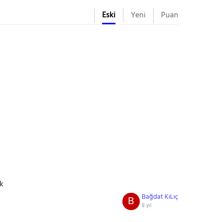
Eski
Yeni
Puan
k
Bağdat KıLıç
B
8 yıl