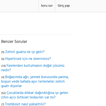
Soru sor
Giriş yap
Benzer Sorular
Zehirli guatra ne iyi gelir?
(9)
Hipertroid için ne önerirsiniz?
(6)
Farelerden kurtulmanın doğal çözümü
(34)
nedir?
Boğazımda ağrı, yemek borusunda yanma,
(4)
boyun vede kafada aşırı terlemeler zehirli
guatr diyorlar
Çocuklarda dikkat dağınıklığına iyi gelen
(62)
zihin açıcı bitkisel tedaviler var mı?
Trombosit nasıl yükseltilir?
(7)