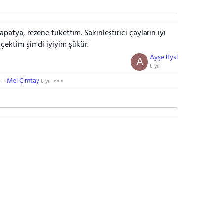
patya, rezene tükettim. Sakinleştirici çayların iyi
çektim şimdi iyiyim şükür.
Ayşe Bysl
A
8 yıl
Mel Çimtay
8 yıl