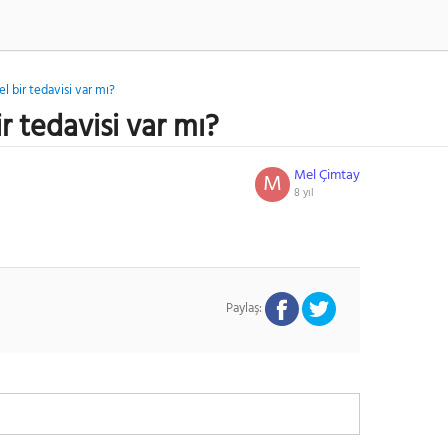
sel bir tedavisi var mı?
ir tedavisi var mı?
Mel Çimtay
M
8 yıl
Paylaş: