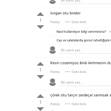
Isırgan otu birebir
1
Paylaş:
Daha fazla
Nasıl kullanılıyor bilgi verirmisiniz?
Cay ve salatalarda gonul rahatlığıyla t
Kesin cozemiyoz âmâ ilerlrmesini dur
1
Paylaş:
Daha fazla
çörek otu tarçın zerdeçal sarımsak 
1
Paylaş:
Daha fazla