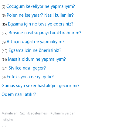
Çocuğum kekeliyor ne yapmalıyım?
(7)
Polen ne işe yarar? Nasıl kullanılır?
(6)
Egzama için ne tavsiye edersiniz?
(15)
Birisine nasıl sigarayı bıraktırabilirim?
(32)
Bit için doğal ne yapmalıyım?
(6)
Egzama için ne önerirsiniz?
(48)
Mastit oldum ne yapmalıyım?
(51)
Sivilce nasıl geçer?
(24)
Enfeksiyona ne iyi gelir?
(8)
Gümüş suyu şeker hastalığını geçirir mi?
Ödem nasıl atılır?
Makaleler
Gizlilik sözleşmesi
Kullanım Şartları
İletişim
RSS