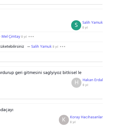
Salih Yamuk
S
8 yıl
Mel Çimtay
8 yıl
üketebilirsiniz
Salih Yamuk
8 yıl
durup geri gitmesini saglyiyoz bitkisel le
Hakan Erdal
H
8 yıl
adaçayı
Koray Hacıhasanlar
K
8 yıl