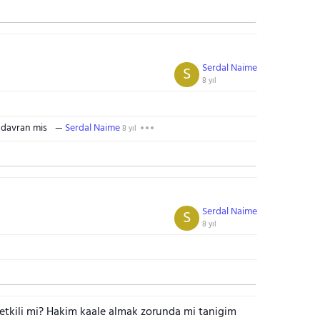
Serdal Naime
S
8 yıl
 davran mis
Serdal Naime
8 yıl
Serdal Naime
S
8 yıl
tkili mi? Hakim kaale almak zorunda mi tanigim