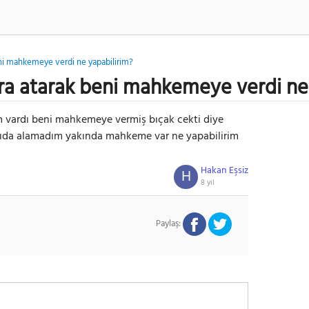
eni mahkemeye verdi ne yapabilirim?
ra atarak beni mahkemeye verdi ne
ım vardı beni mahkemeye vermiş bıçak cekti diye
ımıda alamadım yakında mahkeme var ne yapabilirim
Hakan Eşsiz
H
8 yıl
Paylaş: