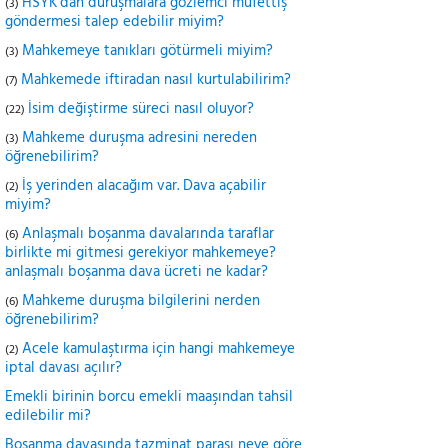
HSYK'dan duruşmalara gözlemci müfettiş
(3)
göndermesi talep edebilir miyim?
Mahkemeye tanıkları götürmeli miyim?
(3)
Mahkemede iftiradan nasıl kurtulabilirim?
(7)
İsim değiştirme süreci nasıl oluyor?
(22)
Mahkeme duruşma adresini nereden
(3)
öğrenebilirim?
İş yerinden alacağım var. Dava açabilir
(2)
miyim?
Anlaşmalı boşanma davalarında taraflar
(6)
birlikte mi gitmesi gerekiyor mahkemeye?
anlaşmalı boşanma dava ücreti ne kadar?
Mahkeme duruşma bilgilerini nerden
(6)
öğrenebilirim?
Acele kamulaştırma için hangi mahkemeye
(2)
iptal davası açılır?
Emekli birinin borcu emekli maaşından tahsil
edilebilir mi?
Boşanma davasında tazminat parası neye göre