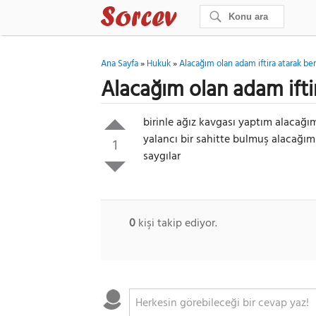
Ana Sayfa
»
Hukuk
»
Alacağım olan adam iftira atarak b
Alacağım olan adam ifti
birinle ağız kavgası yaptım alacağ
yalancı bir sahitte bulmuş alacağ
1
saygılar
0
kişi takip ediyor.