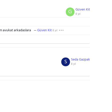
Güven Kit
G
8 yıl
m avukat arkadaslara
Güven Kit
8 yıl
Seda Gazpak
S
8 yıl