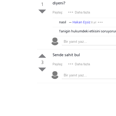
diyeni?
1
Paylaş:
Daha fazla
nasıl
Hakan Eşsiz
8 yıl
Tanigin hukumdeki etkisini soruyoru
Sende sahit bul
3
Paylaş:
Daha fazla