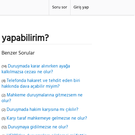
Soru sor
Giriş yap
 yapabilirim?
Benzer Sorular
Duruşmada karar alınırken ayağa
(14)
kalkılmazsa cezası ne olur?
Telefonda hakaret ve tehdit eden biri
(4)
hakkında dava açabilir miyim?
Mahkeme duruşmalarına gitmezsem ne
(2)
olur?
Duruşmada hakim karşısına mı çıkılır?
(2)
Karşı taraf mahkemeye gelmezse ne olur?
(5)
Duruşmaya gidilmezse ne olur?
(12)