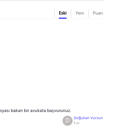
Eski
Yeni
Puan
syası bakan bir avukata başvurunuz.
Doğukan Vursun
D
8 yıl