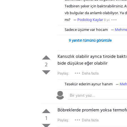
Tedbiren şeker için baktırabilirsiniz. 
vb bulgular da anlamlı olabiliyor. Ya 
mı?
Podolog Kaylar
8 yıl
Sadece üşüme var hocam
Mehmet
9 yanıtın tümünü görüntüle
Kansızlık olabilir ayrıca tiroide bak
bide düşükse eğer olabilir
2
Paylaş:
Daha fazla
Tesekür ederim aynur hanım
Meh
Böbreklerde promlem yoksa termof
1
Paylaş:
Daha fazla