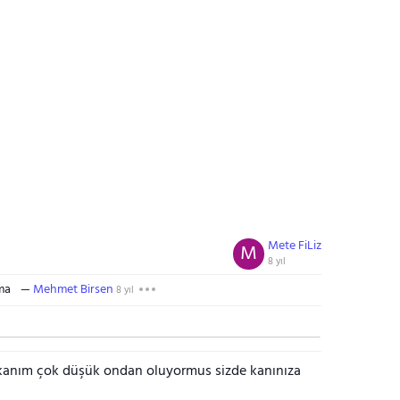
Mete FiLiz
M
8 yıl
ama
Mehmet Birsen
8 yıl
kanım çok düşük ondan oluyormus sizde kanınıza