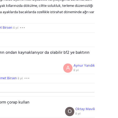
Ayak kıllarınızda dökülme, ciltte solukluk, terleme düzensizliği
da ayaklarda bacaklarda ozellikle istirahat döneminde ağrı var
 Birsen
8 yıl
tırın ondan kaynaklanıyor da olabilir b12 ye baktırın
Aynur Yandık
A
8 yıl
met Birsen
8 yıl
orm çorap kullan
Oktay Mavili
O
8 yıl