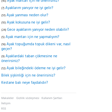
Ayak mantarı için ne önerirsiniz?
(45)
Ayaklarım yanıyor ne iyi gelir?
(7)
Ayak yanması neden olur?
(51)
Ayak kokusuna ne iyi gelir?
(10)
Gece ayaklarım yanıyor neden olabilir?
(24)
Ayak mantarı için ne yapmalıyım?
(5)
Ayak topuğumda topuk dikeni var, nasıl
(16)
geçer?
Ayaklardaki taban çökmesine ne
(9)
önerirsiniz?
Ayak bileğindeki ödeme ne iyi gelir?
(12)
Bilek şişkinliği için ne önerirsiniz?
Kestane balı neye faydalıdır?
Makaleler
Gizlilik sözleşmesi
Kullanım Şartları
İletişim
RSS