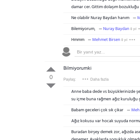
damar cer. Gittim dolaşım bozukluğu 
Ne olabilir Nuray Baydan hanım
M
Bilemiyorum,
Nuray Baydan
8 yıl
Hmmm
Mehmet Birsen
8 yıl
Bilmiyorumki
0
Paylaş:
Daha fazla
Anne baba dede vs büyüklerinizde şek
su içme buna rağmen ağız kuruluğu gi
Babam geceleri çok sık çikar
Mehm
Ağız kokusu var hocak suyuda normal 
Buradan birşey demek zor, ağızda ase
denemez. Ayaklarda sogukluk olmadığı