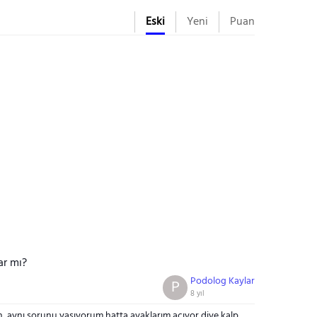
Eski
Yeni
Puan
ar mı?
Podolog Kaylar
P
8 yıl
 aynı sorunu yaşıyorum hatta ayaklarım acıyor diye kalp