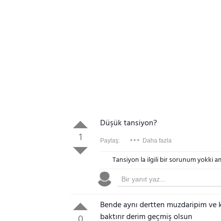
Düşük tansiyon?
1
Paylaş:
Daha fazla
Tansiyon la ilgili bir sorunum yokki 
Bende aynı dertten muzdaripim ve 
baktırır derim geçmiş olsun
0