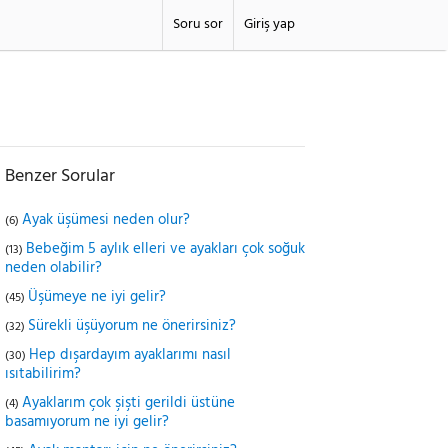
Soru sor
Giriş yap
Benzer Sorular
Ayak üşümesi neden olur?
(6)
Bebeğim 5 aylık elleri ve ayakları çok soğuk
(13)
neden olabilir?
Üşümeye ne iyi gelir?
(45)
Sürekli üşüyorum ne önerirsiniz?
(32)
Hep dışardayım ayaklarımı nasıl
(30)
ısıtabilirim?
Ayaklarım çok şişti gerildi üstüne
(4)
basamıyorum ne iyi gelir?