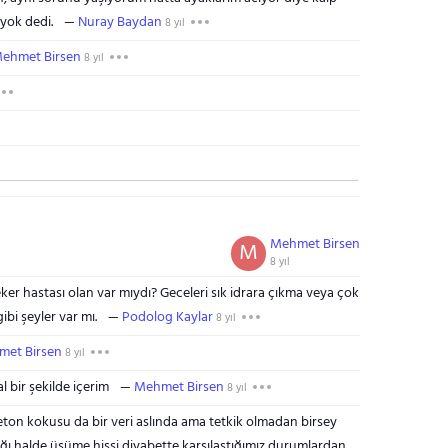
yok dedi.
Nuray Baydan
8 yıl
ehmet Birsen
8 yıl
Mehmet Birsen
M
8 yıl
er hastası olan var mıydı? Geceleri sık idrara çıkma veya çok
bi şeyler var mı.
Podolog Kaylar
8 yıl
et Birsen
8 yıl
bir şekilde içerim
Mehmet Birsen
8 yıl
ton kokusu da bir veri aslında ama tetkik olmadan birsey
 halde üşüme hissi diyabette karşılaştığımız durumlardan.