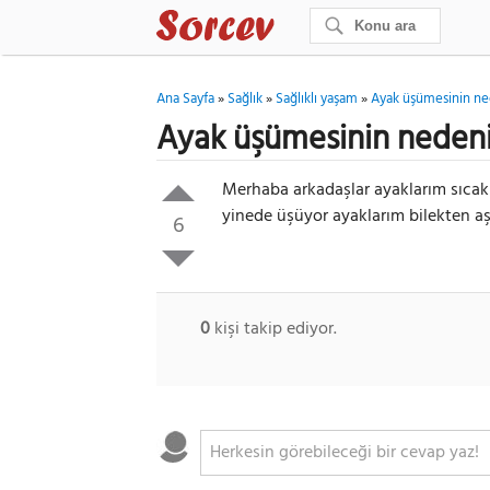
Ana Sayfa
»
Sağlık
»
Sağlıklı yaşam
»
Ayak üşümesinin ne
Ayak üşümesinin nedeni
Merhaba arkadaşlar ayaklarım sıcak 
yinede üşüyor ayaklarım bilekten aş
6
0
kişi takip ediyor.