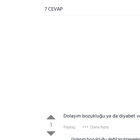
7 CEVAP
Dolaşım bozukluğu ya da diyabet v
1
Paylaş:
Daha fazla
Dolaşım bozukluğu değil muhtemelen,