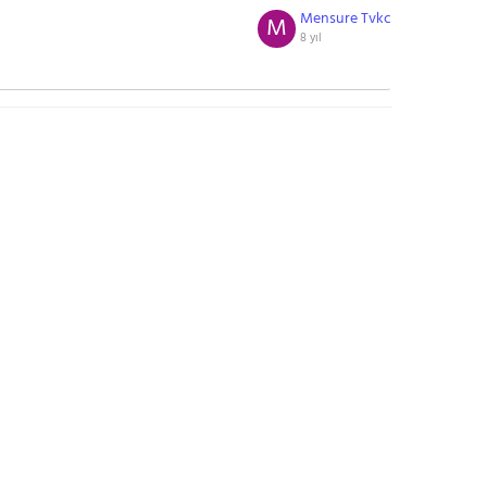
Mensure Tvkc
M
8 yıl