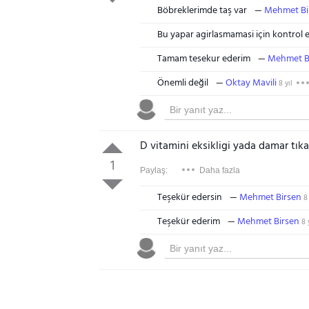
Böbreklerimde taş var
Mehmet Bi
Bu yapar agirlasmamasi için kontrol e
Tamam tesekur ederim
Mehmet B
Önemli değil
Oktay Mavili
8 yıl
D vitamini eksikligi yada damar tıka
1
Paylaş:
Daha fazla
Teşekür edersin
Mehmet Birsen
8 
Teşekür ederim
Mehmet Birsen
8 