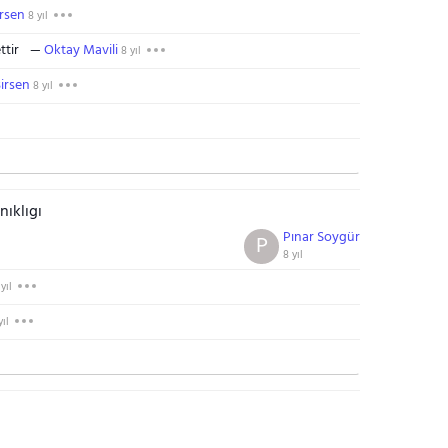
rsen
8 yıl
ttir
Oktay Mavili
8 yıl
irsen
8 yıl
nıklıgı
Pınar Soygür
P
8 yıl
yıl
yıl