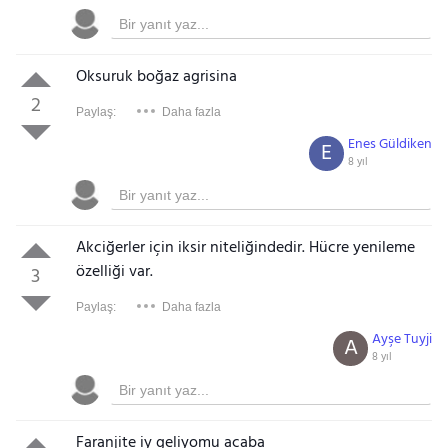
Oksuruk boğaz agrisina
2
Paylaş:
Daha fazla
Enes Güldiken
E
8 yıl
Akciğerler için iksir niteliğindedir. Hücre yenileme
özelliği var.
3
Paylaş:
Daha fazla
Ayşe Tuyji
A
8 yıl
Faranjite iy geliyomu acaba