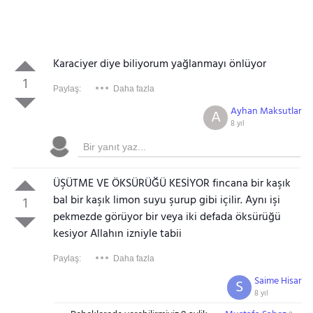
Karaciyer diye biliyorum yağlanmayı önlüyor
1
Paylaş:
Daha fazla
Ayhan Maksutlar
A
8 yıl
ÜŞÜTME VE ÖKSÜRÜĞÜ KESİYOR fincana bir kaşık
bal bir kaşık limon suyu şurup gibi içilir. Aynı işi
1
pekmezde görüyor bir veya iki defada öksürüğü
kesiyor Allahın izniyle tabii
Paylaş:
Daha fazla
Saime Hisar
S
8 yıl