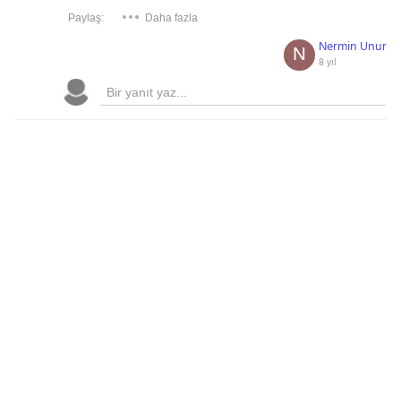
Paylaş:
Daha fazla
Nermin Unur
N
8 yıl