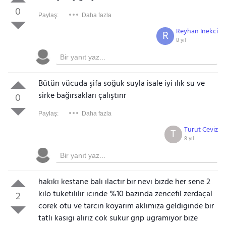
0
Paylaş:
Daha fazla
Reyhan Inekci
R
8 yıl
Bütün vücuda şifa soğuk suyla isale iyi ılık su ve
sirke bağırsakları çalıştırır
0
Paylaş:
Daha fazla
Turut Ceviz
T
8 yıl
hakıkı kestane balı ılactır bır nevı bızde her sene 2
kılo tuketılılır ıcınde %10 bazında zencefıl zerdaçal
2
corek otu ve tarcın koyarım aklımıza geldıgınde bır
tatlı kasıgı alırız cok sukur grıp ugramıyor bıze