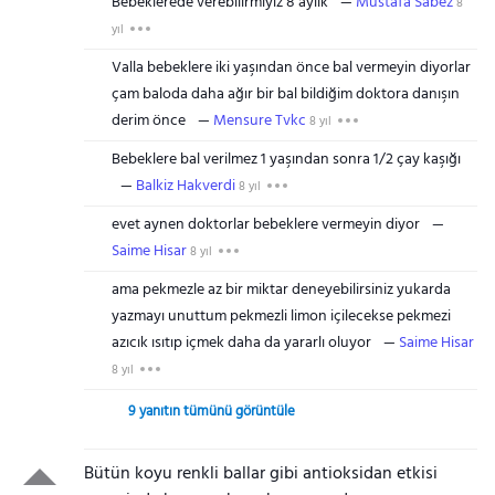
Bebeklerede verebilirmiyiz 8 aylik
Mustafa Sabez
8
yıl
Valla bebeklere iki yaşından önce bal vermeyin diyorlar
çam baloda daha ağır bir bal bildiğim doktora danışın
derim önce
Mensure Tvkc
8 yıl
Bebeklere bal verilmez 1 yaşından sonra 1/2 çay kaşığı
Balkiz Hakverdi
8 yıl
evet aynen doktorlar bebeklere vermeyin diyor
Saime Hisar
8 yıl
ama pekmezle az bir miktar deneyebilirsiniz yukarda
yazmayı unuttum pekmezli limon içilecekse pekmezi
azıcık ısıtıp içmek daha da yararlı oluyor
Saime Hisar
8 yıl
9 yanıtın tümünü görüntüle
Bütün koyu renkli ballar gibi antioksidan etkisi