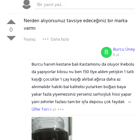
Nerden alıyorsunuz tavsiye edeceğiniz bir marka
varmı
0
Paylaş:
Daha fazla
Burcu Üney
B
8 yıl
Burcu hanım kestane balı Kastamonu da oluyor İnebolu
da yapıyorlar kilosu nu ben 150 tlye aldım yetişkin 1 tatlı
kaşığı çocuklar 1 çay kaşığı alırbal ağırsa daha az
alınmalıdır hakiki bal kalitelisi yutarken boğazı baya
yakar fazla yiyemezsiniz yerseniz sarhoşluk hissi yapar
yani zehirler fazlası tam bir işfa deposu çok faydalı
Ülfer Tori
8 yıl