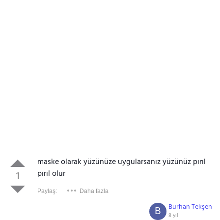
maske olarak yüzünüze uygularsanız yüzünüz pırıl
pırıl olur
1
Paylaş:
Daha fazla
Burhan Tekşen
B
8 yıl