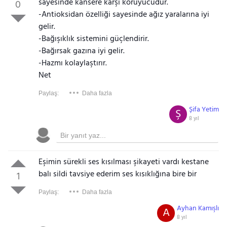
sayesinde kansere karşı koruyucudur.
0
-Antioksidan özelliği sayesinde ağız yaralarına iyi
gelir.
-Bağışıklık sistemini güçlendirir.
-Bağırsak gazına iyi gelir.
-Hazmı kolaylaştırır.
Net
Paylaş:
Daha fazla
Şifa Yetim
Ş
8 yıl
Eşimin sürekli ses kısılması şikayeti vardı kestane
balı sildi tavsiye ederim ses kısıklığına bire bir
1
Paylaş:
Daha fazla
Ayhan Kamışlı
A
8 yıl