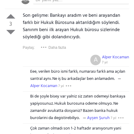
Son gelişme: Bankayı aradım ve beni arayandan
farklı bir Hukuk Bürosuna aktarıldığım söylendi.
3
Sanırım beni ilk arayan Hukuk bürosu sizlerinde
söylediği gibi dolandırıcıydı.
Paylaş:
Daha fazla
Alper Kocaman
A
7 yıl
Eee, verilen büro ismi farklı, numarası farklı ama açılan
santral aynı. Ne iş bu arkadaşlar ben anlamadım.
Alper Kocaman
7 yıl
Bi de şoyle bisey var yalniz siz zaten odemeyi bankaya
yapiyosunuz. Hukuk burosuna odeme olmuyo. Ne
zamandir avukatta dosyaniz? Bazen banka hukuk
burolarini da degistirebiliyo.
Ayşen Şuruh
7 yıl
Çok zaman olmadı son 1-2 haftadır aranıyorum yani