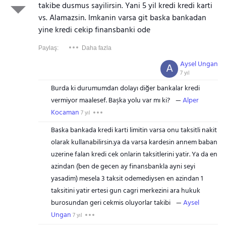
takibe dusmus sayilirsin. Yani 5 yil kredi kredi karti
vs. Alamazsin. Imkanin varsa git baska bankadan
yine kredi cekip finansbanki ode
Paylaş:
Daha fazla
Aysel Ungan
A
7 yıl
Burda ki durumumdan dolayı diğer bankalar kredi
vermiyor maalesef. Başka yolu var mı ki?
Alper
Kocaman
7 yıl
Baska bankada kredi karti limitin varsa onu taksitli nakit
olarak kullanabilirsin.ya da varsa kardesin annem baban
uzerine falan kredi cek onlarin taksitlerini yatir. Ya da en
azindan (ben de gecen ay finansbankla ayni seyi
yasadim) mesela 3 taksit odemediysen en azindan 1
taksitini yatir ertesi gun cagri merkezini ara hukuk
burosundan geri cekmis oluyorlar takibi
Aysel
Ungan
7 yıl