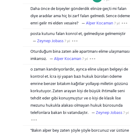
Daha önce de bişeyler gönderdik elinize geçti mi falan
diye aradılar ama hiç bi zarf falan gelmedi. Sence ödeme
emri gelir mi elden vesaire?
Alper Kocaman
7 yıl
posta kutunu falan konrol et, gelmediyse gelmemiştir
Zeynep Jobass
7 yıl
Oturduğum bina zaten aile apartmanı elime ulaşmaması
imkansız.
Alper Kocaman
7 yıl
o zaman kandırıyorlardır, ayrıca eline ulaşan belgeyi de
kontrol et. İcra işi yapan bazı hukuk büroları ödeme
emrine benzer bitakım kağıtlar yollayıp milletin gözünü
korkutuyor. Zaten arayan kişi de büyük ihtimalle seni
tehdit eder gibi konuşmuştur ve o kişi de klasik lise
mezunu hukukla alakası olmayan hukuk bürosunda
telefonlara bakan bi vatandaştır.
Zeynep Jobass
7 yıl
"Bakın alper bey zaten şöyle şöyle borcunuz var üstüne