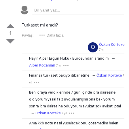
Turkaset mi aradı?
1
Paylaş:
Daha fazla
Özkan Körteke
Ö
7 yıl
Hayır Alpar Ergun Hukuk Bürosundan arandım
Alper Kocaman
7 yıl
Finansa turkaset bakıyo itibar etme
Özkan Körteke
7
yıl
Ben icraya verdiklerinde 7 gün içinde icra dairesine
gidiyorum yasal faiz uygulanmışmı ona bakıyorum
sonra icra daireaine oduyorum avukat şok avıkat iptal
Özkan Körteke
7 yıl
Ama kkb notu nasıl yuselecek onu çözemedim halen