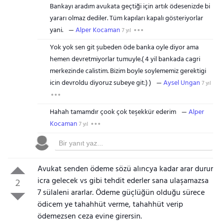
Bankayı aradım avukata geçtiği için artık ödesenizde bi
yararı olmaz dediler. Tüm kapıları kapalı gösteriyorlar
yani.
Alper Kocaman
7 yıl
Yok yok sen git şubeden öde banka oyle diyor ama
hemen devretmiyorlar tumuyle.( 4 yil bankada cagri
merkezinde calistim. Bizim boyle soylememiz gerektigi
icin devroldu diyoruz subeye git:) )
Aysel Ungan
7 yıl
Hahah tamamdır çook çok teşekkür ederim
Alper
Kocaman
7 yıl
Avukat senden ödeme sözü alıncya kadar arar durur
icra gelecek vs gibi tehdit ederler sana ulaşamazsa
2
7 sülaleni ararlar. Ödeme güçlüğün olduğu sürece
ödicem ye tahahhüt verme, tahahhüt verip
ödemezsen ceza evine girersin.