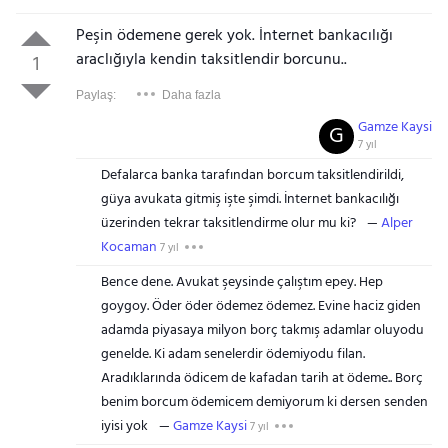
Peşin ödemene gerek yok. İnternet bankacılığı
araclığıyla kendin taksitlendir borcunu..
1
Paylaş:
Daha fazla
Gamze Kaysi
G
7 yıl
Defalarca banka tarafından borcum taksitlendirildi,
güya avukata gitmiş işte şimdi. İnternet bankacılığı
üzerinden tekrar taksitlendirme olur mu ki?
Alper
Kocaman
7 yıl
Bence dene. Avukat şeysinde çalıştım epey. Hep
goygoy. Öder öder ödemez ödemez. Evine haciz giden
adamda piyasaya milyon borç takmış adamlar oluyodu
genelde. Ki adam senelerdir ödemiyodu filan.
Aradıklarında ödicem de kafadan tarih at ödeme.. Borç
benim borcum ödemicem demiyorum ki dersen senden
iyisi yok
Gamze Kaysi
7 yıl