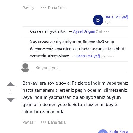
Paylaş:
Daha fazla
Baris Toluyağ
B
7 yıl
Ceza evi mi yok artik
Aysel Ungan
7 yıl
3 ay cezası var diye biliyorum, ödeme sözü verip
ödemezseniz, ama istedikleri kadar arasınlar tahahhüt
vermeyin sıkıntı olmaz
Baris Toluyağ
7 yıl
Bankayı ara şöyle söyle. Faizlerde indirim yaparsanız
hatta tamamını silerseniz peşin öderim, silmezseniz
1
veya indirim yapmazsanız alabiliyorsanız buyrun
gelin alın demen yeterli. Bütün faizlerimi böyle
sildirttim zamanında
Paylaş:
Daha fazla
Kadir Kirca