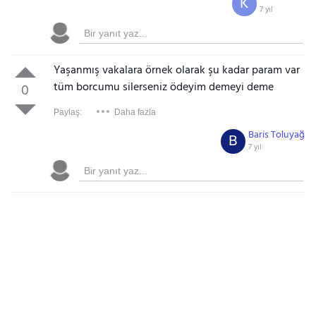
K
7 yıl
Yaşanmış vakalara örnek olarak şu kadar param var
tüm borcumu silerseniz ödeyim demeyi deme
0
Paylaş:
Daha fazla
Baris Toluyağ
B
7 yıl