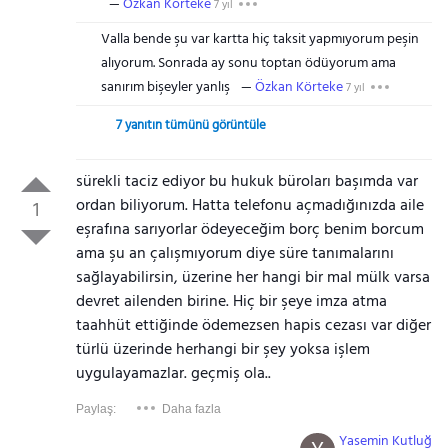
Özkan Körteke
7 yıl
Valla bende şu var kartta hiç taksit yapmıyorum peşin
alıyorum. Sonrada ay sonu toptan ödüyorum ama
sanırım bişeyler yanlış
Özkan Körteke
7 yıl
7 yanıtın tümünü görüntüle
sürekli taciz ediyor bu hukuk büroları başımda var
ordan biliyorum. Hatta telefonu açmadığınızda aile
1
eşrafına sarıyorlar ödeyeceğim borç benim borcum
ama şu an çalışmıyorum diye süre tanımalarını
sağlayabilirsin, üzerine her hangi bir mal mülk varsa
devret ailenden birine. Hiç bir şeye imza atma
taahhüt ettiğinde ödemezsen hapis cezası var diğer
türlü üzerinde herhangi bir şey yoksa işlem
uygulayamazlar. geçmiş ola..
Paylaş:
Daha fazla
Yasemin Kutluğ