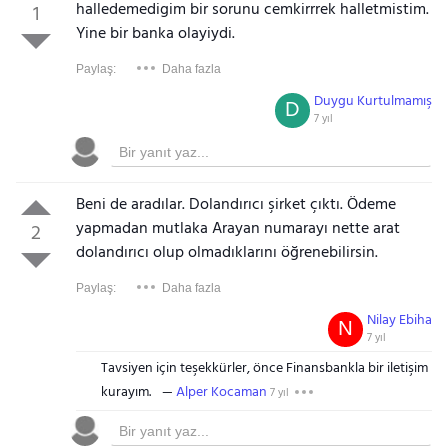
halledemedigim bir sorunu cemkirrrek halletmistim.
1
Yine bir banka olayiydi.
Paylaş:
Daha fazla
Duygu Kurtulmamış
D
7 yıl
Beni de aradılar. Dolandırıcı şirket çıktı. Ödeme
yapmadan mutlaka Arayan numarayı nette arat
2
dolandırıcı olup olmadıklarını öğrenebilirsin.
Paylaş:
Daha fazla
Nilay Ebiha
N
7 yıl
Tavsiyen için teşekkürler, önce Finansbankla bir iletişim
kurayım.
Alper Kocaman
7 yıl