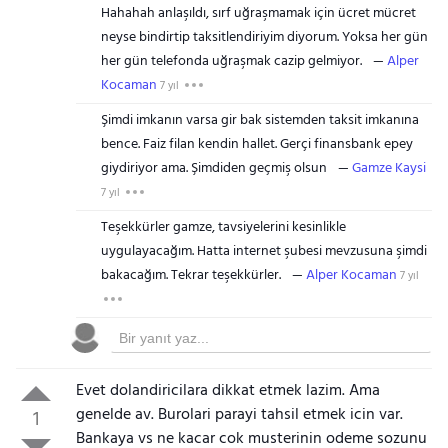
Hahahah anlaşıldı, sırf uğraşmamak için ücret mücret
neyse bindirtip taksitlendiriyim diyorum. Yoksa her gün
her gün telefonda uğraşmak cazip gelmiyor.
Alper
Kocaman
7 yıl
Şimdi imkanın varsa gir bak sistemden taksit imkanına
bence. Faiz filan kendin hallet. Gerçi finansbank epey
giydiriyor ama. Şimdiden geçmiş olsun
Gamze Kaysi
7 yıl
Teşekkürler gamze, tavsiyelerini kesinlikle
uygulayacağım. Hatta internet şubesi mevzusuna şimdi
bakacağım. Tekrar teşekkürler.
Alper Kocaman
7 yıl
Evet dolandiricilara dikkat etmek lazim. Ama
genelde av. Burolari parayi tahsil etmek icin var.
1
Bankaya vs ne kacar cok musterinin odeme sozunu