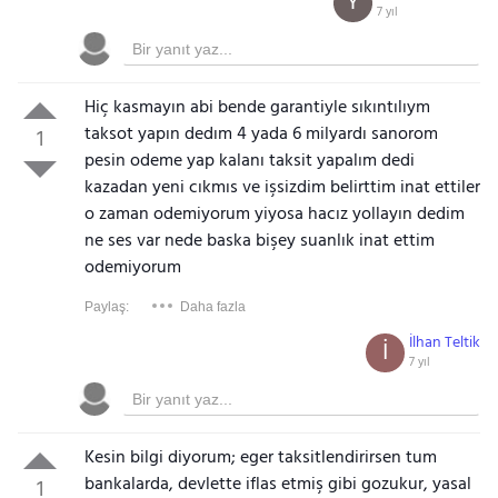
Y
7 yıl
Hiç kasmayın abi bende garantiyle sıkıntılıym
taksot yapın dedım 4 yada 6 milyardı sanorom
1
pesin odeme yap kalanı taksit yapalım dedi
kazadan yeni cıkmıs ve işsizdim belirttim inat ettiler
o zaman odemiyorum yiyosa hacız yollayın dedim
ne ses var nede baska bişey suanlık inat ettim
odemiyorum
Paylaş:
Daha fazla
İlhan Teltik
İ
7 yıl
Kesin bilgi diyorum; eger taksitlendirirsen tum
bankalarda, devlette iflas etmiş gibi gozukur, yasal
1