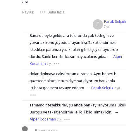
ara
Paylaş:
Daha fazla
Faruk Selçuk
F
7 yıl
Bana da öyle geldi, zira telefonda çok tedirgin ve
yuvarlak konuşuyodu arayan kişi. Taksitlendirmek
istedikçe paranıza yazık falan gibi bişeyler uydurup
durdu. Sanki kendisi kazanmayacakmış gibi...
Alper
Kocaman
7 yıl
dolandırılmaya calısılmıssın o zaman. Aynı haberı bı
gazetede okumustum dıye hatırlıyorum bankanla
ırtıbata gecmenı tavsıye ederım
Faruk Selçuk
7 yıl
Tamamdır teşekkürler, şu anda bankayı arıyorum Hukuk
Bürosu ve taksitlendirme ile ilgili bilgi almak için.
Alper Kocaman
7 yıl