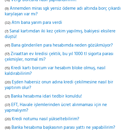
Vergi borcunu nasıl yapılandırırım?
(16)
Annemden miras sgk yersiz ödeme adı altında borç çıkardı
(9)
karşılaşan var mı?
Atm bana yarım para verdi
(32)
Sanal kartımdan iki kez çekim yapılmış, bakiyesi eksilere
(7)
düştü!
Bana gönderilen para hesabımda neden gözükmüyor?
(47)
Ziraattan ev kredisi çektik, bu yıl 1000 tl sigorta parası
(17)
çekmişler, normal mi?
Kredi kartı borcum var hesabım bloke olmuş, nasıl
(15)
kaldırabilirim?
Eşden habersiz onun adına kredi çekilmesine nasıl bir
(20)
yaptırım olur?
Banka hesabıma idari tedbir konuldu!
(21)
EFT, Havale işlemlerinden ücret alınmaması için ne
(37)
yapmalıyım?
Kredi notumu nasıl yükseltebilirim?
(20)
Banka hesabıma başkasının parası yattı ne yapabilirim?
(68)