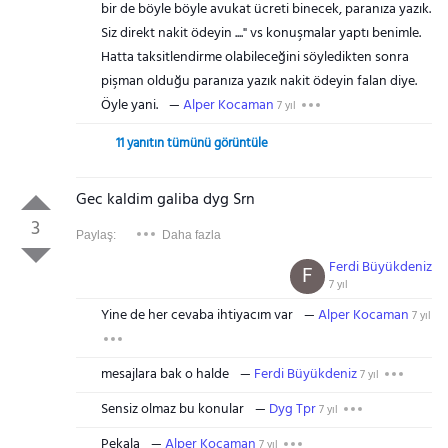
bir de böyle böyle avukat ücreti binecek, paranıza yazık.
Siz direkt nakit ödeyin ...." vs konuşmalar yaptı benimle.
Hatta taksitlendirme olabileceğini söyledikten sonra
pişman olduğu paranıza yazık nakit ödeyin falan diye.
Öyle yani.
Alper Kocaman
7 yıl
11 yanıtın tümünü görüntüle
Gec kaldim galiba dyg Srn
3
Paylaş:
Daha fazla
Ferdi Büyükdeniz
F
7 yıl
Yine de her cevaba ihtiyacım var
Alper Kocaman
7 yıl
mesajlara bak o halde
Ferdi Büyükdeniz
7 yıl
Sensiz olmaz bu konular
Dyg Tpr
7 yıl
Pekala
Alper Kocaman
7 yıl