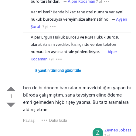
büro tarafından.
Alper Kocaman
7 yıl
Var mi ismi? Bende bi kac tane ozel numara var ayni
hukuk burosuysa vereyim size alternatif no
Ayşen
Şuruh
7 yıl
Alpar Ergun Hukuk Bürosu ve RGN Hükük Bürosu
olarak iki isim verdiler. İkisi içinde verilen telefon
numaraları aynı santrale yönlendiriyor.
Alper
Kocaman
7 yıl
8 yanıtın tümünü görüntüle
ben de bi dönem bankaların müvekkilliğini yapan bi
büroda çalışmıştım, sana tavsiyem eline ödeme
1
emri gelmeden hiçbir şey yapma. Bu tarz aramalara
aldırış etme
Paylaş:
Daha fazla
Zeynep Jobass
Z
7 yıl