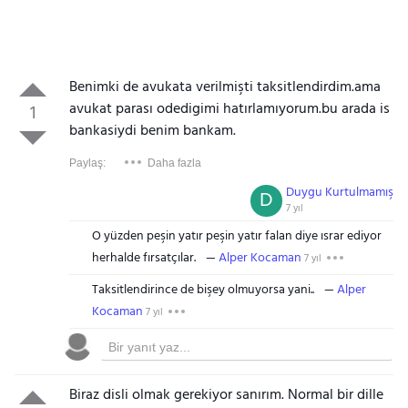
Benimki de avukata verilmişti taksitlendirdim.ama
avukat parası odedigimi hatırlamıyorum.bu arada is
1
bankasiydi benim bankam.
Paylaş:
Daha fazla
Duygu Kurtulmamış
D
7 yıl
O yüzden peşin yatır peşin yatır falan diye ısrar ediyor
herhalde fırsatçılar.
Alper Kocaman
7 yıl
Taksitlendirince de bişey olmuyorsa yani..
Alper
Kocaman
7 yıl
Biraz disli olmak gerekiyor sanırım. Normal bir dille