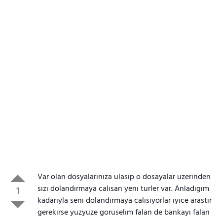
Var olan dosyalarınıza ulasıp o dosayalar uzerınden
sızı dolandırmaya calısan yenı turler var. Anladıgım
1
kadarıyla senı dolandırmaya calısıyorlar ıyıce arastır
gerekırse yuzyuze goruselım falan de bankayı falan