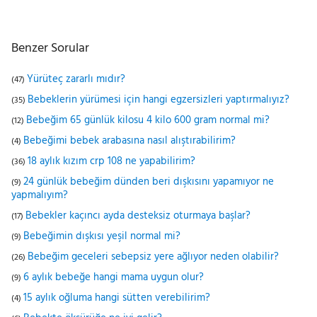
Benzer Sorular
Yürüteç zararlı mıdır?
(47)
Bebeklerin yürümesi için hangi egzersizleri yaptırmalıyız?
(35)
Bebeğim 65 günlük kilosu 4 kilo 600 gram normal mi?
(12)
Bebeğimi bebek arabasına nasıl alıştırabilirim?
(4)
18 aylık kızım crp 108 ne yapabilirim?
(36)
24 günlük bebeğim dünden beri dışkısını yapamıyor ne
(9)
yapmalıyım?
Bebekler kaçıncı ayda desteksiz oturmaya başlar?
(17)
Bebeğimin dışkısı yeşil normal mi?
(9)
Bebeğim geceleri sebepsiz yere ağlıyor neden olabilir?
(26)
6 aylık bebeğe hangi mama uygun olur?
(9)
15 aylık oğluma hangi sütten verebilirim?
(4)