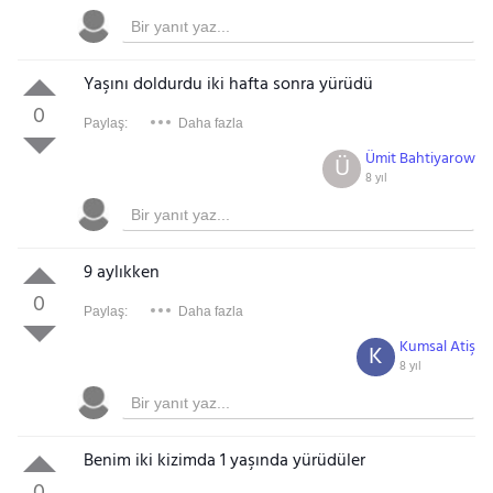
Yaşını doldurdu iki hafta sonra yürüdü
0
Paylaş:
Daha fazla
Ümit Bahtiyarow
Ü
8 yıl
9 aylıkken
0
Paylaş:
Daha fazla
Kumsal Atiş
K
8 yıl
Benim iki kizimda 1 yaşında yürüdüler