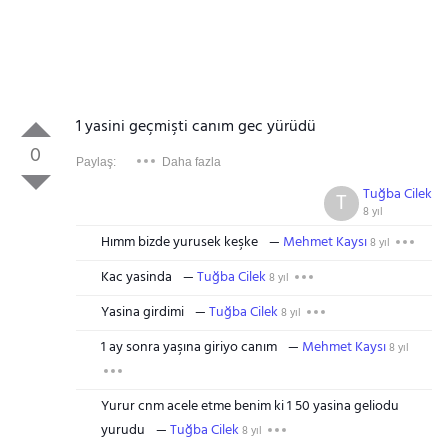
1 yasini geçmişti canım gec yürüdü
0
Paylaş:
Daha fazla
Tuğba Cilek
T
8 yıl
Hımm bizde yurusek keşke
Mehmet Kaysı
8 yıl
Kac yasinda
Tuğba Cilek
8 yıl
Yasina girdimi
Tuğba Cilek
8 yıl
1 ay sonra yaşına giriyo canım
Mehmet Kaysı
8 yıl
Yurur cnm acele etme benim ki 1 50 yasina geliodu
yurudu
Tuğba Cilek
8 yıl