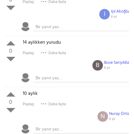
0
Paylaş:
Daha fazla
Işıl Akoğlu
I
8 yıl
14 aylikken yurudu
0
Paylaş:
Daha fazla
Buse Sarıyıldız
B
8 yıl
10 aylik
0
Paylaş:
Daha fazla
Nuray Örtü
N
8 yıl