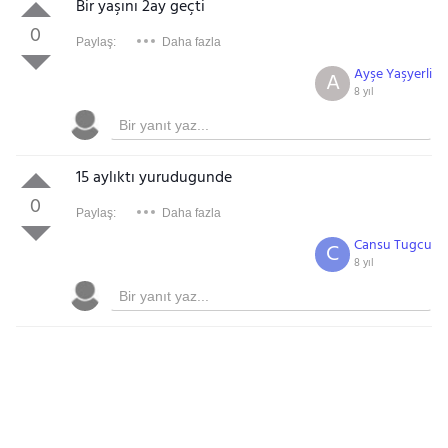
Bir yaşını 2ay geçti
0
Paylaş:
Daha fazla
Ayşe Yaşyerli
A
8 yıl
15 aylıktı yurudugunde
0
Paylaş:
Daha fazla
Cansu Tugcu
C
8 yıl