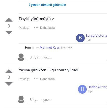
7 yanıtın tümünü görüntüle
13aylık yürütmüştü v
0
Paylaş:
Daha fazla
Burcu Victoria
B
8 yıl
Hımm
Mehmet Kaysı
8 yıl
Yaşına girdikten 15 gü sonra yürüdü
0
Paylaş:
Daha fazla
Hatice Örenç
H
8 yıl