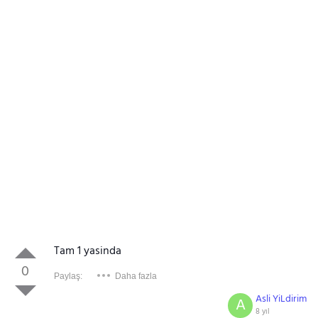
Tam 1 yasinda
0
Paylaş:
Daha fazla
Asli YiLdirim
A
8 yıl