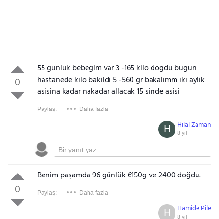
55 gunluk bebegim var 3 -165 kilo dogdu bugun
hastanede kilo bakildi 5 -560 gr bakalimm iki aylik
0
asisina kadar nakadar allacak 15 sinde asisi
Paylaş:
Daha fazla
Hilal Zaman
H
8 yıl
Benim paşamda 96 günlük 6150g ve 2400 doğdu.
0
Paylaş:
Daha fazla
Hamide Pile
H
8 yıl