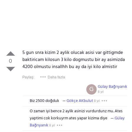
5 gun snra kizim 2 aylik olucak asisi var gittigmde
baktiricam kilosun 3 kilo dogmustu bir ay asimizda
0
4200 olmustu insallhh bu ay da iyi kilo almistir
Paylaş:
Daha fazla
Gülay Bağrıyanık
G
8 yıl
Biz 2500 doğduk
Gökçe AKbulut
8 yıl
O zaman iyi bence 2 aylik asinizi vurdurdunz mu. Ates
yaptimi cok korkuyrm ates yapar kizima diye
Gülay
Bağrıyanık
8 yıl