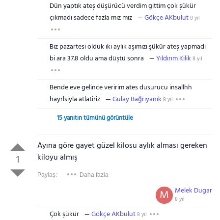
Dün yaptık ateş düşürücü verdim gittim çok şükür
çıkmadı sadece fazla mız mız
Gökçe AKbulut
8 yıl
Biz pazartesi olduk iki aylık aşımızı şükür ateş yapmadı
bi ara 37.8 oldu ama düştü sonra
Yıldırım Kilik
8 yıl
Bende eve gelince veririm ates dusurucu insallhh
hayrlsiyla atlatiriz
Gülay Bağrıyanık
8 yıl
15 yanıtın tümünü görüntüle
Ayına göre gayet güzel kilosu aylık alması gereken
kiloyu almış
1
Paylaş:
Daha fazla
Melek Dugar
M
8 yıl
Çok şükür
Gökçe AKbulut
8 yıl