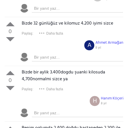
Bizde 32 günlüğüz ve kilomuz 4.200 iyimi sizce
0
Paylaş:
Daha fazla
Ahmet Armağan
A
8 yıl
Bizde bir aylik 3.400dogdu şuanki kilosuda
4,700normalmi sizce ya
0
Paylaş:
Daha fazla
Hanım Köçeri
H
8 yıl