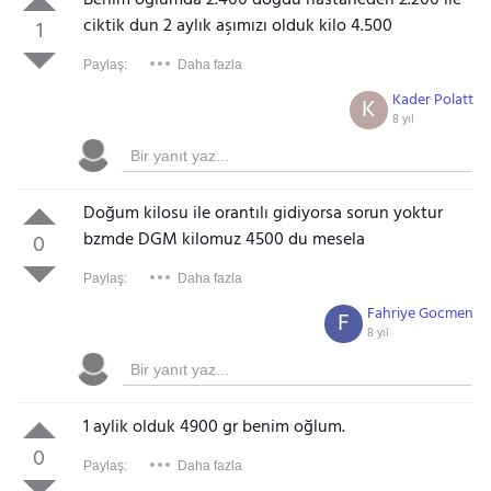
Benim oglumda 2.400 doğdu hastaneden 2.200 ile
ciktik dun 2 aylık aşımızı olduk kilo 4.500
1
Paylaş:
Daha fazla
Kader Polatt
K
8 yıl
Doğum kilosu ile orantılı gidiyorsa sorun yoktur
bzmde DGM kilomuz 4500 du mesela
0
Paylaş:
Daha fazla
Fahriye Gocmen
F
8 yıl
1 aylik olduk 4900 gr benim oğlum.
0
Paylaş:
Daha fazla