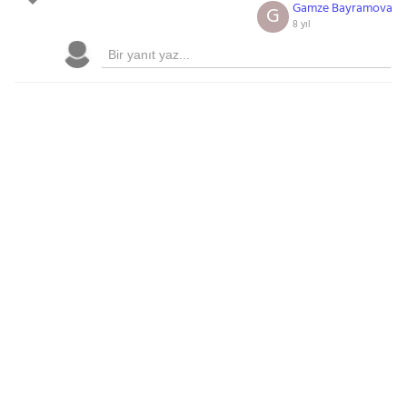
Gamze Bayramova
G
8 yıl