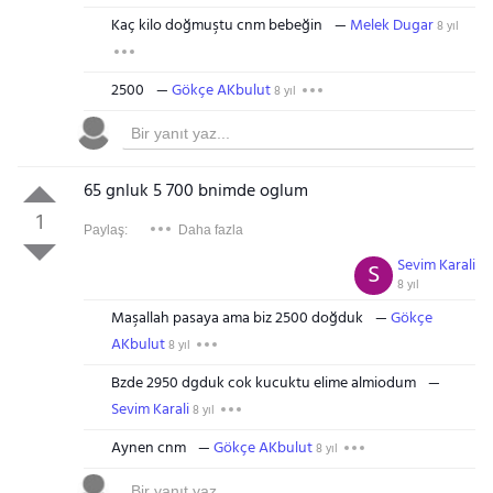
Kaç kilo doğmuştu cnm bebeğin
Melek Dugar
8 yıl
2500
Gökçe AKbulut
8 yıl
65 gnluk 5 700 bnimde oglum
1
Paylaş:
Daha fazla
Sevim Karali
S
8 yıl
Maşallah pasaya ama biz 2500 doğduk
Gökçe
AKbulut
8 yıl
Bzde 2950 dgduk cok kucuktu elime almiodum
Sevim Karali
8 yıl
Aynen cnm
Gökçe AKbulut
8 yıl