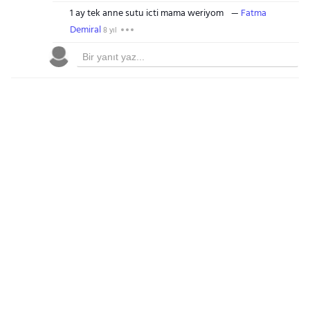
1 ay tek anne sutu icti mama weriyom
Fatma
Demiral
8 yıl