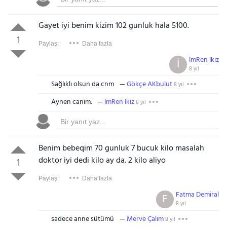
Gayet iyi benim kizim 102 gunluk hala 5100.
1
Paylaş:
Daha fazla
İmRen Ikiz
İ
8 yıl
Sağlıklı olsun da cnm
Gökçe AKbulut
8 yıl
Aynen canim.
İmRen Ikiz
8 yıl
Benim bebeqim 70 gunluk 7 bucuk kilo masalah
doktor iyi dedi kilo ay da. 2 kilo aliyo
1
Paylaş:
Daha fazla
Fatma Demiral
F
8 yıl
sadece anne sütümü
Merve Çalım
8 yıl