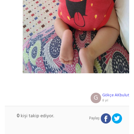
Gökçe AKbulut
G
8 yıl
0
kişi takip ediyor.
Paylaş: