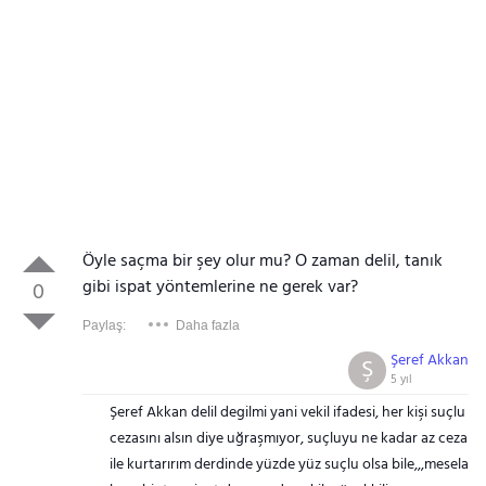
Öyle saçma bir şey olur mu? O zaman delil, tanık
gibi ispat yöntemlerine ne gerek var?
0
Paylaş:
Daha fazla
Şeref Akkan
Ş
5 yıl
Şeref Akkan delil degilmi yani vekil ifadesi, her kişi suçlu
cezasını alsın diye uğraşmıyor, suçluyu ne kadar az ceza
ile kurtarırım derdinde yüzde yüz suçlu olsa bile,,,mesela