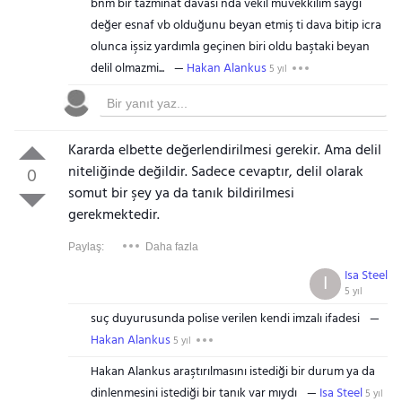
bnm bir tazminat davası nda vekil müvekkilim saygı
değer esnaf vb olduğunu beyan etmiş ti dava bitip icra
olunca işsiz yardımla geçinen biri oldu baştaki beyan
delil olmazmi...
Hakan Alankus
5 yıl
Kararda elbette değerlendirilmesi gerekir. Ama delil
niteliğinde değildir. Sadece cevaptır, delil olarak
0
somut bir şey ya da tanık bildirilmesi
gerekmektedir.
Paylaş:
Daha fazla
Isa Steel
I
5 yıl
suç duyurusunda polise verilen kendi imzalı ifadesi
Hakan Alankus
5 yıl
Hakan Alankus araştırılmasını istediği bir durum ya da
dinlenmesini istediği bir tanık var mıydı
Isa Steel
5 yıl