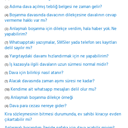
Adıma dava açılmış tebliğ belgesi ne zaman gelir?
(2)
Boşanma davasında davacının dilekçesine davalının cevap
(4)
vermeme hakkı var mı?
Anlaşmalı boşanma için dilekçe verdim, hala haber yok. Ne
(3)
yapabilirim?
Whatsapptaki yazışmalar, SMSler yada telefon ses kayıtları
(7)
delil sayılır mı?
Yargıtaydaki davamı hızlandırmak için ne yapabilirim?
(8)
İş kazasıyla ilgili davaların uzun sürmesi normal midir?
(5)
Dava için bilirkişi nasıl atanır?
(1)
Alacak davasında zaman aşımı süresi ne kadar?
(1)
Kendime ait whatsapp mesajları delil olur mu?
(18)
Anlaşmalı boşanma dilekçe örneği
(15)
Dava para cezası nereye gider?
(4)
Kira sözleşmesinin bitmesi durumunda, ev sahibi kiracıyı evden
çıkartabilir mi?