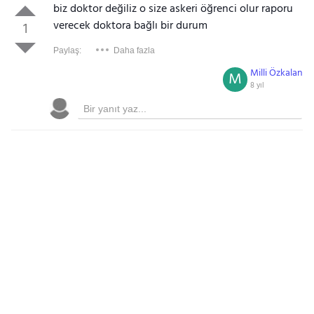
biz doktor değiliz o size askeri öğrenci olur raporu
verecek doktora bağlı bir durum
1
Paylaş:
Daha fazla
Milli Özkalan
M
8 yıl