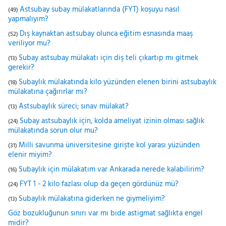
Astsubay subay mülakatlarında (FYT) koşuyu nasıl
(49)
yapmalıyım?
Dış kaynaktan astsubay olunca eğitim esnasında maaş
(52)
veriliyor mu?
Subay astsubay mülakatı için diş teli çıkartıp mı gitmek
(13)
gerekir?
Subaylık mülakatında kilo yüzünden elenen birini astsubaylık
(18)
mülakatına çağırırlar mı?
Astsubaylık süreci; sınav mülakat?
(13)
Subay astsubaylık için, kolda ameliyat izinin olması sağlık
(24)
mülakatında sorun olur mu?
Milli savunma üniversitesine girişte kol yarası yüzünden
(31)
elenir miyim?
Subaylık için mülakatım var Ankarada nerede kalabilirim?
(16)
FYT 1 - 2 kilo fazlası olup da geçen gördünüz mü?
(24)
Subaylık mülakatına giderken ne giymeliyim?
(13)
Göz bozukluğunun sınırı var mı bide astigmat sağlıkta engel
midir?