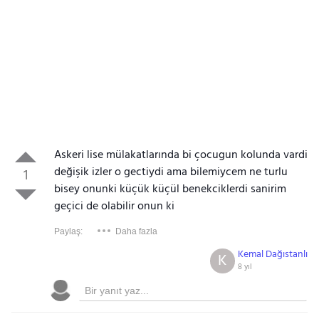
Askeri lise mülakatlarında bi çocugun kolunda vardi
değişik izler o gectiydi ama bilemiycem ne turlu
1
bisey onunki küçük küçül benekciklerdi sanirim
geçici de olabilir onun ki
Paylaş:
Daha fazla
Kemal Dağıstanlı
K
8 yıl