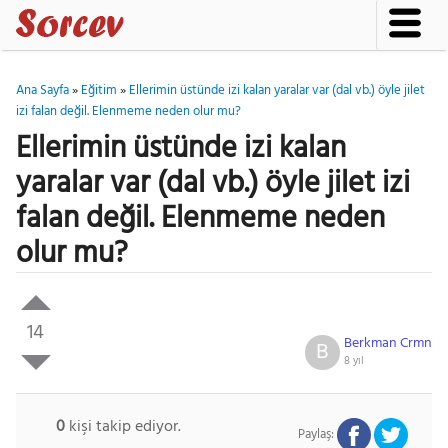
Ana Sayfa
»
Eğitim
»
Ellerimin üstünde izi kalan yaralar var (dal vb.) öyle jilet
izi falan değil. Elenmeme neden olur mu?
Ellerimin üstünde izi kalan
yaralar var (dal vb.) öyle jilet izi
falan değil. Elenmeme neden
olur mu?
14
Berkman Crmn
B
8 yıl
0
kişi takip ediyor.
Paylaş: