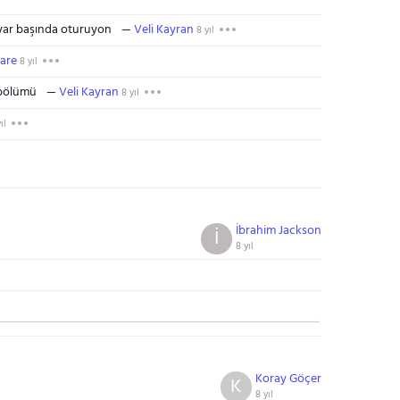
sayar başında oturuyon
Veli Kayran
8 yıl
are
8 yıl
 bölümü
Veli Kayran
8 yıl
ıl
İbrahim Jackson
İ
8 yıl
Koray Göçer
K
8 yıl