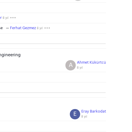
r
8 yıl
se
Ferhat Gezmez
8 yıl
ngineering
Ahmet Kükürtcü
A
8 yıl
Eray Barkodat
E
8 yıl