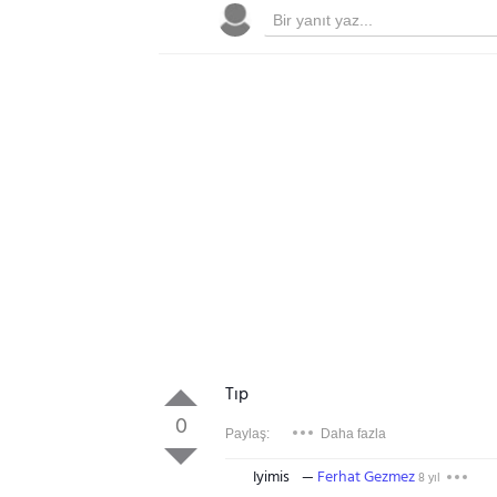
Tıp
0
Paylaş:
Daha fazla
Iyimis
Ferhat Gezmez
8 yıl