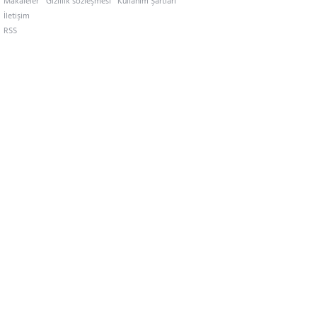
Makaleler
Gizlilik sözleşmesi
Kullanım Şartları
İletişim
RSS