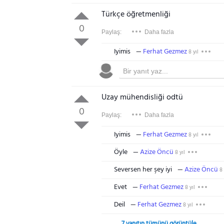
Türkçe öğretmenliği
0
Paylaş:
Daha fazla
Iyimis
Ferhat Gezmez
8 yıl
Uzay mühendisliği odtü
0
Paylaş:
Daha fazla
Iyimis
Ferhat Gezmez
8 yıl
Öyle
Azize Öncü
8 yıl
Seversen her şey iyi
Azize Öncü
8 
Evet
Ferhat Gezmez
8 yıl
Deil
Ferhat Gezmez
8 yıl
7 yanıtın tümünü görüntüle