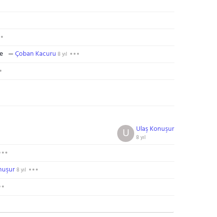
ne
Çoban Kacuru
8 yıl
Ulaş Konuşur
U
8 yıl
nuşur
8 yıl