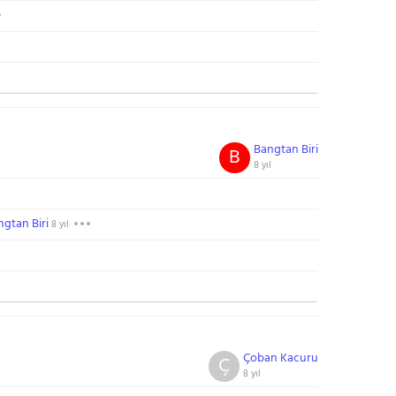
Bangtan Biri
B
8 yıl
ngtan Biri
8 yıl
Çoban Kacuru
Ç
8 yıl