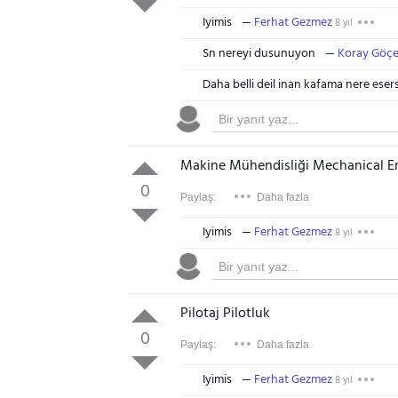
Iyimis
Ferhat Gezmez
8 yıl
Sn nereyi dusunuyon
Koray Göçe
Daha belli deil inan kafama nere eser
Makine Mühendisliği Mechanical E
0
Paylaş:
Daha fazla
Iyimis
Ferhat Gezmez
8 yıl
Pilotaj Pilotluk
0
Paylaş:
Daha fazla
Iyimis
Ferhat Gezmez
8 yıl