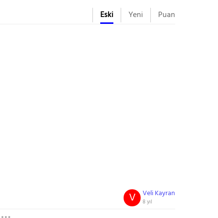
Eski
Yeni
Puan
Veli Kayran
V
8 yıl