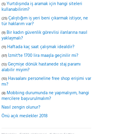
Yurtdışında iş aramak için hangi siteleri
(5)
kullanabilirim?
Çalıştığım iş yeri beni çıkarmak istiyor, ne
(25)
tür haklarım var?
Bir kadın güvenlik görevlisi ilanlarına nasıl
(9)
yaklaşmalı?
Haftada kaç saat çalışmak idealdir?
(11)
İzmit'te 1700 lira maaşla geçinilir mi?
(97)
Geçmişe dönük hastanede staj paramı
(13)
alabilir miyim?
Havaalanı personeline free shop erişimi var
(10)
mı?
Mobbing durumunda ne yapmalıyım, hangi
(8)
mercilere başvurulmalım?
Nasıl zengin olunur?
Önü açık meslekler 2018