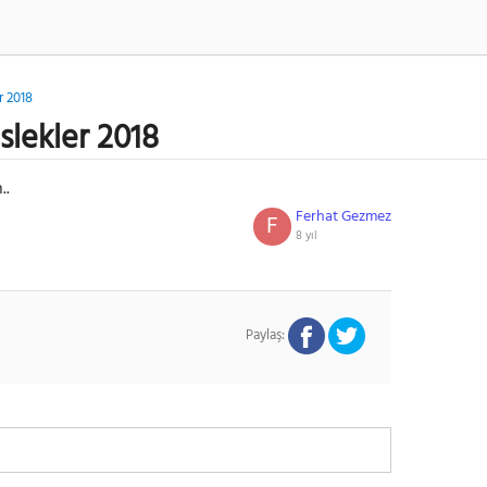
r 2018
slekler 2018
..
Ferhat Gezmez
F
8 yıl
Paylaş: