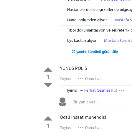
Hastanelerde özel şirketler de bilgi
Hangi bolumden aliyor
Mustafa S
Tıbbi dokümantasyon ve sekreterlik
Lys kactan aliyor
Mustafa Sare
8 y
29 yanıtın tümünü görüntüle
YUNUS POLİS
1
Paylaş:
Daha fazla
Iyimis
Ferhat Gezmez
8 yıl
Odtü insaat muhendisi
1
Paylaş:
Daha fazla