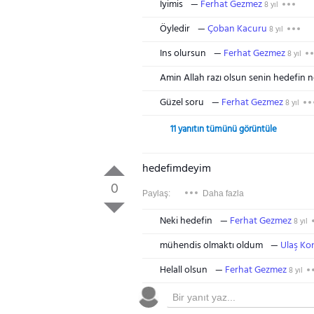
Iyimis
Ferhat Gezmez
8 yıl
Öyledir
Çoban Kacuru
8 yıl
Ins olursun
Ferhat Gezmez
8 yıl
Amin Allah razı olsun senin hedefin 
Güzel soru
Ferhat Gezmez
8 yıl
11 yanıtın tümünü görüntüle
hedefimdeyim
0
Paylaş:
Daha fazla
Neki hedefin
Ferhat Gezmez
8 yıl
mühendis olmaktı oldum
Ulaş Ko
Helall olsun
Ferhat Gezmez
8 yıl