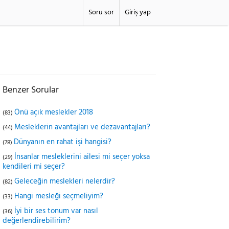
Soru sor
Giriş yap
Benzer Sorular
Önü açık meslekler 2018
(83)
Mesleklerin avantajları ve dezavantajları?
(44)
Dünyanın en rahat işi hangisi?
(78)
İnsanlar mesleklerini ailesi mi seçer yoksa
(29)
kendileri mi seçer?
Geleceğin meslekleri nelerdir?
(82)
Hangi mesleği seçmeliyim?
(33)
İyi bir ses tonum var nasıl
(36)
değerlendirebilirim?