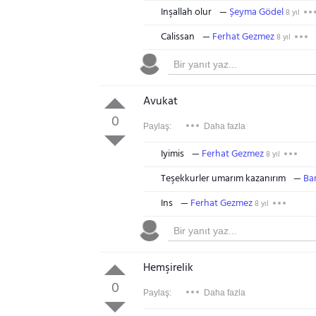
Inşallah olur
Şeyma Gödel
8 yıl
Calissan
Ferhat Gezmez
8 yıl
Avukat
0
Paylaş:
Daha fazla
Iyimis
Ferhat Gezmez
8 yıl
Teşekkurler umarım kazanırım
Ba
Ins
Ferhat Gezmez
8 yıl
Hemşirelik
0
Paylaş:
Daha fazla