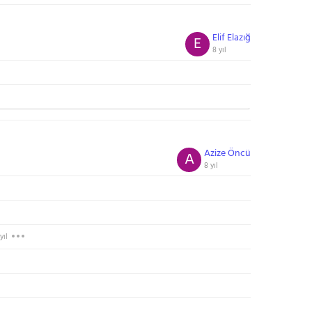
Elif Elazığ
E
8 yıl
Azize Öncü
A
8 yıl
yıl