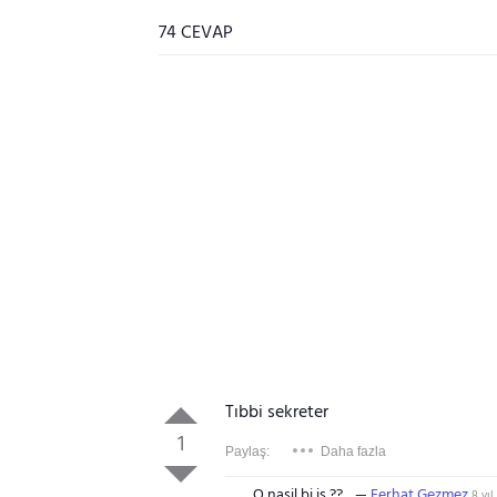
74 CEVAP
Tıbbi sekreter
1
Paylaş:
Daha fazla
O nasil bi is ??
Ferhat Gezmez
8 yıl