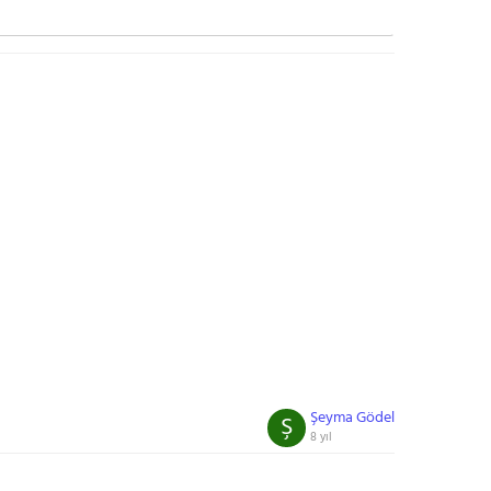
Şeyma Gödel
Ş
8 yıl