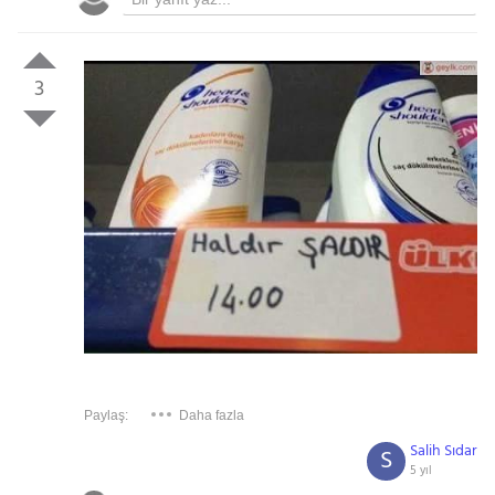
3
Paylaş:
Daha fazla
Salih Sıdar
S
5 yıl