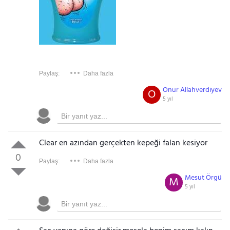
Paylaş:
Daha fazla
Onur Allahverdiyev
O
5 yıl
Clear en azından gerçekten kepeği falan kesiyor
0
Paylaş:
Daha fazla
Mesut Örgü
M
5 yıl