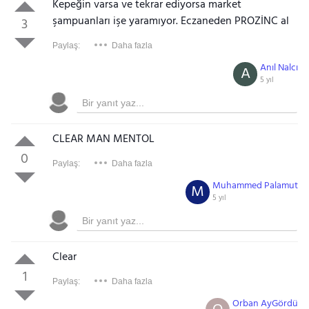
Kepeğin varsa ve tekrar ediyorsa market
şampuanları işe yaramıyor. Eczaneden PROZİNC al
3
Paylaş:
Daha fazla
Anıl Nalcı
A
5 yıl
CLEAR MAN MENTOL
0
Paylaş:
Daha fazla
Muhammed Palamut
M
5 yıl
Clear
1
Paylaş:
Daha fazla
Orban AyGördü