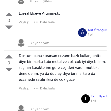
Loreal Elseve Arginine3x
0
Paylaş:
Daha fazla
Arif Özsoğuk
A
5 yıl
Dostum bana sorarsan eczane bazlı kullan, phito
diye bir marka kabı metal ve cok cok iyi diyebilirim,
0
saçının karakterine göre ceşitleri vardır mutlaka
dene derim, ya da ducray diye bir marka o da
eczanede satılır ikisi de cok güzel
Paylaş:
Daha fazla
Tarık Byeol
T
5 yıl