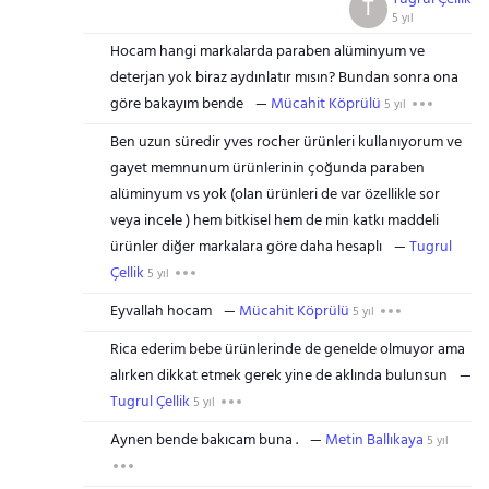
T
5 yıl
Hocam hangi markalarda paraben alüminyum ve
deterjan yok biraz aydınlatır mısın? Bundan sonra ona
göre bakayım bende
Mücahit Köprülü
5 yıl
Ben uzun süredir yves rocher ürünleri kullanıyorum ve
gayet memnunum ürünlerinin çoğunda paraben
alüminyum vs yok (olan ürünleri de var özellikle sor
veya incele ) hem bitkisel hem de min katkı maddeli
ürünler diğer markalara göre daha hesaplı
Tugrul
Çellik
5 yıl
Eyvallah hocam
Mücahit Köprülü
5 yıl
Rica ederim bebe ürünlerinde de genelde olmuyor ama
alırken dikkat etmek gerek yine de aklında bulunsun
Tugrul Çellik
5 yıl
Aynen bende bakıcam buna .
Metin Ballıkaya
5 yıl