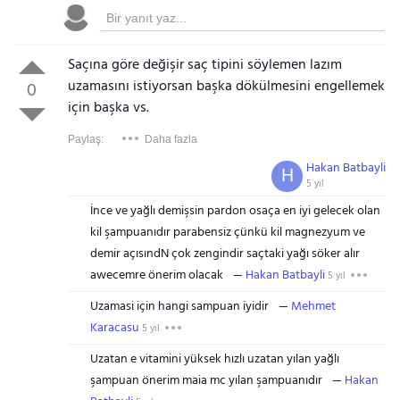
Saçına göre değişir saç tipini söylemen lazım
uzamasını istiyorsan başka dökülmesini engellemek
0
için başka vs.
Paylaş:
Daha fazla
Hakan Batbayli
H
5 yıl
İnce ve yağlı demişsin pardon osaça en iyi gelecek olan
kil şampuanıdır parabensiz çünkü kil magnezyum ve
demir açısındN çok zengindir saçtaki yağı söker alır
awecemre önerim olacak
Hakan Batbayli
5 yıl
Uzamasi için hangi sampuan iyidir
Mehmet
Karacasu
5 yıl
Uzatan e vitamini yüksek hızlı uzatan yılan yağlı
şampuan önerim maia mc yılan şampuanıdır
Hakan