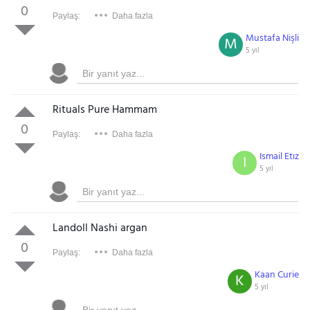
0
Paylaş:
Daha fazla
Mustafa Nişli
M
5 yıl
Rituals Pure Hammam
0
Paylaş:
Daha fazla
Ismail Etız
I
5 yıl
Landoll Nashi argan
0
Paylaş:
Daha fazla
Kaan Curie
K
5 yıl