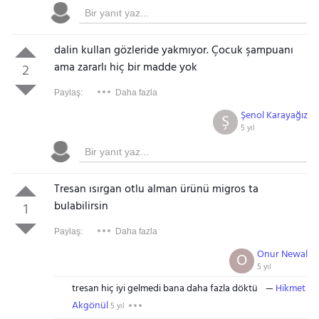
dalin kullan gözleride yakmıyor. Çocuk şampuanı
ama zararlı hiç bir madde yok
2
Paylaş:
Daha fazla
Şenol Karayağız
Ş
5 yıl
Tresan ısırgan otlu alman ürünü migros ta
bulabilirsin
1
Paylaş:
Daha fazla
Onur Newal
O
5 yıl
tresan hiç iyi gelmedi bana daha fazla döktü
Hikmet
Akgönül
5 yıl