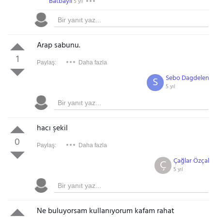
Batbayli
5 yıl
Arap sabunu.
1
Paylaş:
Daha fazla
Sebo Dagdelen
S
5 yıl
hacı şekil
0
Paylaş:
Daha fazla
Çağlar Özçal
Ç
5 yıl
Ne buluyorsam kullanıyorum kafam rahat