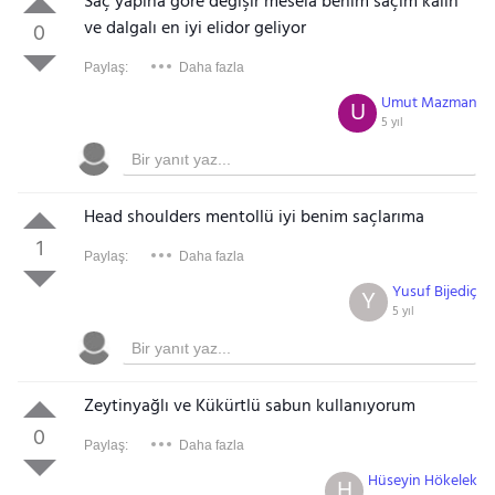
Saç yapına göre değişir mesela benim saçım kalın
ve dalgalı en iyi elidor geliyor
0
Paylaş:
Daha fazla
Umut Mazman
U
5 yıl
Head shoulders mentollü iyi benim saçlarıma
1
Paylaş:
Daha fazla
Yusuf Bijediç
Y
5 yıl
Zeytinyağlı ve Kükürtlü sabun kullanıyorum
0
Paylaş:
Daha fazla
Hüseyin Hökelek
H