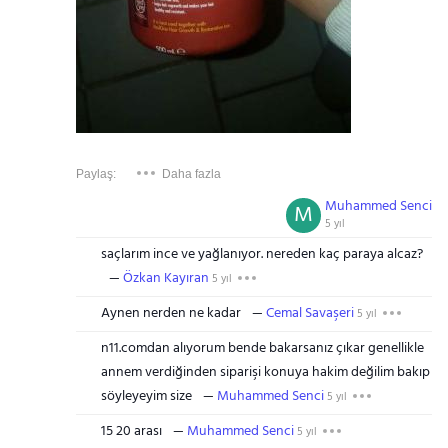
Paylaş:
Daha fazla
Muhammed Senci
M
5 yıl
saçlarım ince ve yağlanıyor. nereden kaç paraya alcaz?
Özkan Kayıran
5 yıl
Aynen nerden ne kadar
Cemal Savaşeri
5 yıl
n11.comdan alıyorum bende bakarsanız çıkar genellikle
annem verdiğinden siparişi konuya hakim değilim bakıp
söyleyeyim size
Muhammed Senci
5 yıl
15 20 arası
Muhammed Senci
5 yıl