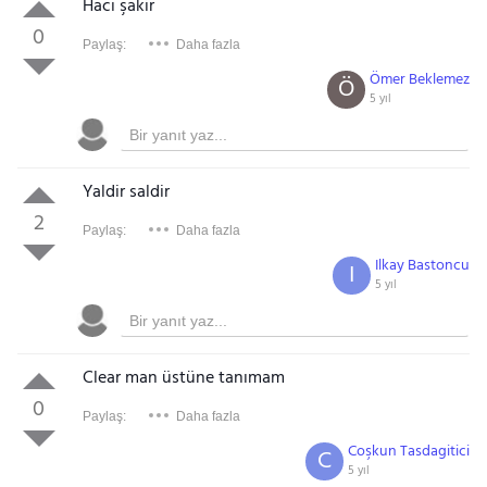
Hacı şakir
0
Paylaş:
Daha fazla
Ömer Beklemez
Ö
5 yıl
Yaldir saldir
2
Paylaş:
Daha fazla
Ilkay Bastoncu
I
5 yıl
Clear man üstüne tanımam
0
Paylaş:
Daha fazla
Coşkun Tasdagitici
C
5 yıl