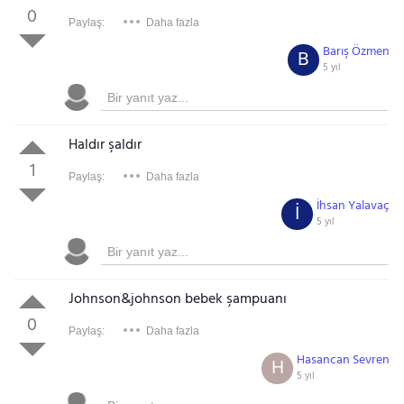
0
Paylaş:
Daha fazla
Barış Özmen
B
5 yıl
Haldır şaldır
1
Paylaş:
Daha fazla
İhsan Yalavaç
İ
5 yıl
Johnson&johnson bebek şampuanı
0
Paylaş:
Daha fazla
Hasancan Sevren
H
5 yıl