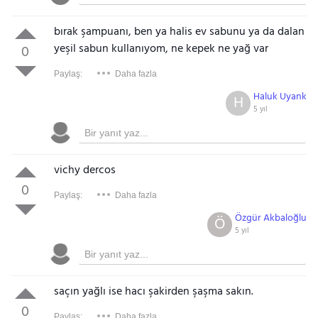
bırak şampuanı, ben ya halis ev sabunu ya da dalan
yeşil sabun kullanıyom, ne kepek ne yağ var
0
Paylaş:
Daha fazla
Haluk Uyank
H
5 yıl
vichy dercos
0
Paylaş:
Daha fazla
Özgür Akbaloğlu
Ö
5 yıl
saçın yağlı ise hacı şakirden şaşma sakın.
0
Paylaş:
Daha fazla