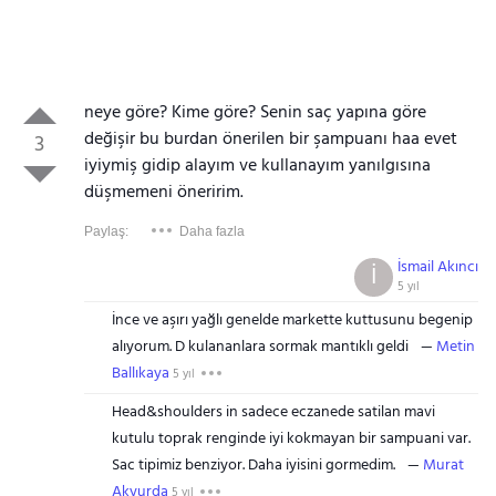
neye göre? Kime göre? Senin saç yapına göre
değişir bu burdan önerilen bir şampuanı haa evet
3
iyiymiş gidip alayım ve kullanayım yanılgısına
düşmemeni öneririm.
Paylaş:
Daha fazla
İsmail Akıncı
İ
5 yıl
İnce ve aşırı yağlı genelde markette kuttusunu begenip
alıyorum. D kulananlara sormak mantıklı geldi
Metin
Ballıkaya
5 yıl
Head&shoulders in sadece eczanede satilan mavi
kutulu toprak renginde iyi kokmayan bir sampuani var.
Sac tipimiz benziyor. Daha iyisini gormedim.
Murat
Akyurda
5 yıl