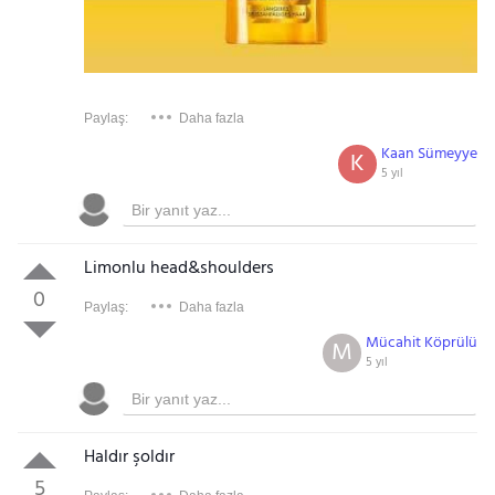
Paylaş:
Daha fazla
Kaan Sümeyye
K
5 yıl
Limonlu head&shoulders
0
Paylaş:
Daha fazla
Mücahit Köprülü
M
5 yıl
Haldır şoldır
5