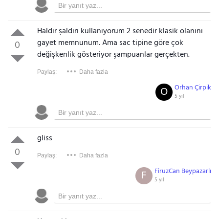
Haldır şaldırı kullanıyorum 2 senedir klasik olanını
gayet memnunum. Ama sac tipine göre çok
0
değişkenlik gösteriyor şampuanlar gerçekten.
Paylaş:
Daha fazla
Orhan Çirpik
O
5 yıl
gliss
0
Paylaş:
Daha fazla
FiruzCan Beypazarlı
F
5 yıl