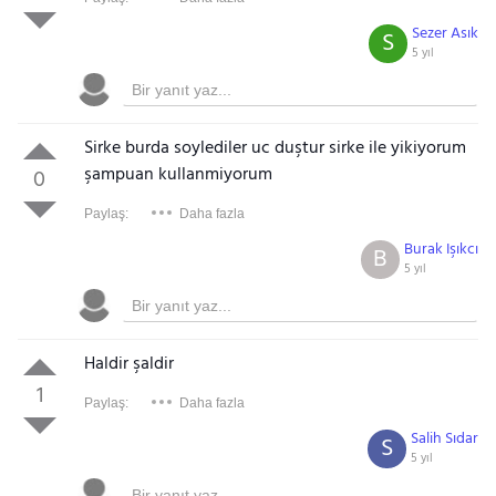
Sezer Asık
S
5 yıl
Sirke burda soylediler uc duştur sirke ile yikiyorum
şampuan kullanmiyorum
0
Paylaş:
Daha fazla
Burak Işıkcı
B
5 yıl
Haldir şaldir
1
Paylaş:
Daha fazla
Salih Sıdar
S
5 yıl