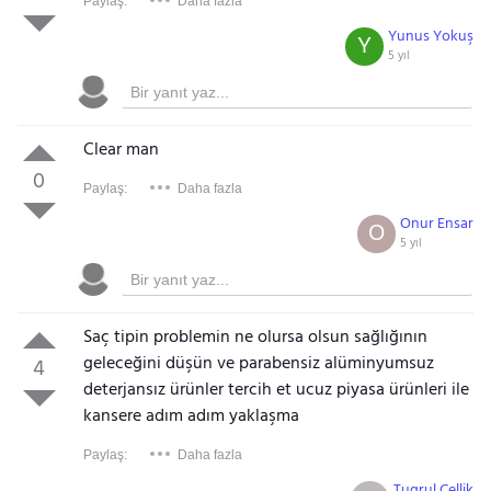
Paylaş:
Daha fazla
Yunus Yokuş
Y
5 yıl
Clear man
0
Paylaş:
Daha fazla
Onur Ensar
O
5 yıl
Saç tipin problemin ne olursa olsun sağlığının
geleceğini düşün ve parabensiz alüminyumsuz
4
deterjansız ürünler tercih et ucuz piyasa ürünleri ile
kansere adım adım yaklaşma
Paylaş:
Daha fazla
Tugrul Çellik