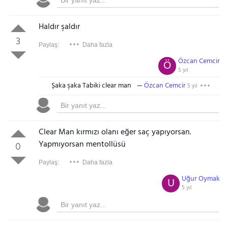
Haldır şaldır
3
Paylaş:
Daha fazla
Özcan Cemcir
Ö
5 yıl
Şaka şaka Tabiki clear man
Özcan Cemcir
5 yıl
Clear Man kırmızı olanı eğer saç yapıyorsan.
Yapmıyorsan mentollüsü
0
Paylaş:
Daha fazla
Uğur Oymak
U
5 yıl