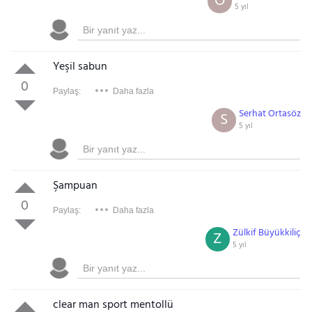
O
5 yıl
Yeşil sabun
0
Paylaş:
Daha fazla
Serhat Ortasöz
S
5 yıl
Şampuan
0
Paylaş:
Daha fazla
Zülkif Büyükkiliç
Z
5 yıl
clear man sport mentollü