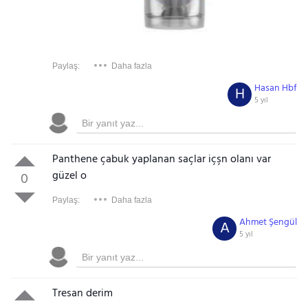
Paylaş:
Daha fazla
Hasan Hbf
H
5 yıl
Panthene çabuk yaplanan saçlar içşn olanı var
güzel o
0
Paylaş:
Daha fazla
Ahmet Şengül
A
5 yıl
Tresan derim