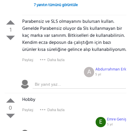
7 yanıtın tümünü görüntüle
Parabensiz ve SLS olmayanını bulursan kullan.
Genelde Parabensiz oluyor da Sls kullanmayan bir
1
kaç marka var sanırım. Bitkiselleri de kullanabilirsin.
Kendim ecza deposun da çalıştığım için bazı
ürünler kısa süreliğine gelince alıp kullanabiliyorum.
Paylaş:
Daha fazla
Abdurrahman Erk
A
5 yıl
Hobby
0
Paylaş:
Daha fazla
Emre Geniş
E
5 yıl