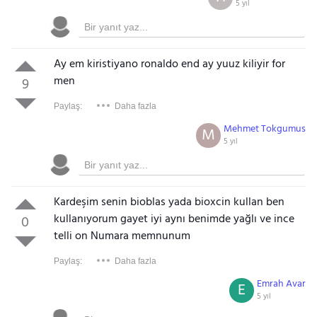
5 yıl
Ay em kiristiyano ronaldo end ay yuuz kiliyir for
men
9
Paylaş:
Daha fazla
Mehmet Tokgumus
M
5 yıl
Kardeşim senin bioblas yada bioxcin kullan ben
kullanıyorum gayet iyi aynı benimde yağlı ve ince
0
telli on Numara memnunum
Paylaş:
Daha fazla
Emrah Avar
E
5 yıl