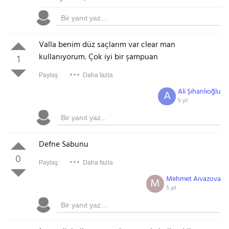
Valla benim düz saçlarım var clear man
kullanıyorum. Çok iyi bir şampuan
1
Paylaş:
Daha fazla
Ali Şıhanlıoğlu
A
5 yıl
Defne Sabunu
0
Paylaş:
Daha fazla
Mehmet Aivazova
M
5 yıl