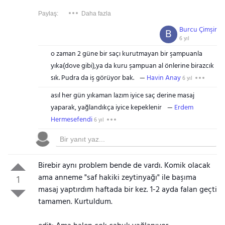
Paylaş:
Daha fazla
Burcu Çimşir
B
6 yıl
o zaman 2 güne bir saçı kurutmayan bir şampuanla
yıka(dove gibi),ya da kuru şampuan al önlerine birazcık
sık. Pudra da iş görüyor bak.
Havin Anay
6 yıl
asıl her gün yıkaman lazım iyice saç derine masaj
yaparak, yağlandıkça iyice kepeklenir
Erdem
Hermesefendi
6 yıl
Birebir aynı problem bende de vardı. Komik olacak
ama anneme "saf hakiki zeytinyağı" ile başıma
1
masaj yaptırdım haftada bir kez. 1-2 ayda falan geçti
tamamen. Kurtuldum.