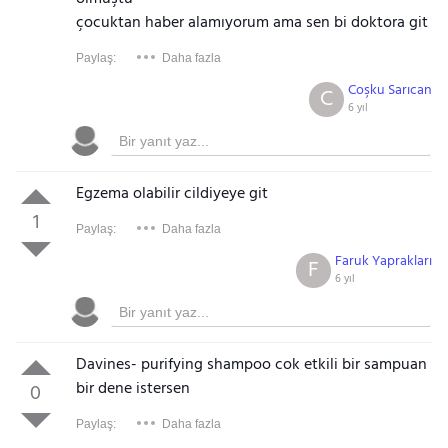
çocuktan haber alamıyorum ama sen bi doktora git
Paylaş:
Daha fazla
Coşku Sarıcan
C
6 yıl
Egzema olabilir cildiyeye git
1
Paylaş:
Daha fazla
Faruk Yaprakları
F
6 yıl
Davines- purifying shampoo cok etkili bir sampuan
bir dene istersen
0
Paylaş:
Daha fazla