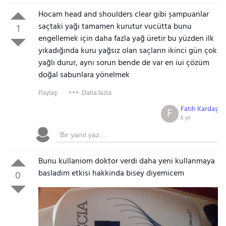
Hocam head and shoulders clear gibi şampuanlar
saçtaki yağı tamamen kurutur vucütta bunu
1
engellemek için daha fazla yağ üretir bu yüzden ilk
yıkadığında kuru yağsız olan saçların ikinci gün çok
yağlı durur, aynı sorun bende de var en iui çözüm
doğal sabunlara yönelmek
Paylaş:
Daha fazla
Fatih Kardaş
F
6 yıl
Bunu kullaniom doktor verdi daha yeni kullanmaya
basladim etkisi hakkinda bisey diyemicem
0