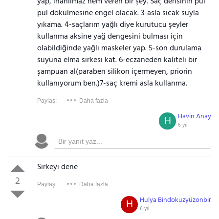
yap, inanılmaz nem veren bir şey. Saç derisinin pul
pul dökülmesine engel olacak. 3-asla sıcak suyla
yıkama. 4-saçlarım yağlı diye kurutucu şeyler
kullanma aksine yağ dengesini bulması için
olabildiğinde yağlı maskeler yap. 5-son durulama
suyuna elma sirkesi kat. 6-eczaneden kaliteli bir
şampuan al(paraben silikon içermeyen, priorin
kullanıyorum ben.)7-saç kremi asla kullanma.
Paylaş:
Daha fazla
Havin Anay
H
6 yıl
Sirkeyi dene
2
Paylaş:
Daha fazla
Hulya Bindokuzyüzonbir
H
6 yıl