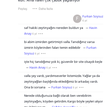
edit: Ama halen çok çabuk yağlanıyor
Paylaş:
Daha fazla
Furkan Soysuz
F
6 yıl
saf hakiki zeytinyağını nereden buldun ya
Havin
Anay
6 yıl
bi abim izmirden getirtmişti valla. Tanıdığınız varsa
izmirin köylerinden falan temin edilebilir
Furkan
Soysuz
6 yıl
işte hiç tanıdığımız yok ki, güvenilir bir site olsaydı keşle
Havin Anay
6 yıl
valla şey vardı, yardımseverler listemizde. Yağlar ya da
zeytinyağları başlığında eklediğimiz bi arkadaş vardı.
Ona bi sorsana
Furkan Soysuz
6 yıl
Nerede olduğunuza bağlı olarak ben verebilirim
zeytinyağını, köyden getirdim. Kargo böyle şeyleri alıyor