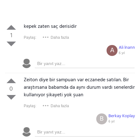
kepek zaten saç derisidir
1
Paylaş:
Daha fazla
Ali İnann
A
6 yıl
Zeiton diye bir sampuan var eczanede satılan. Bir
araştırsana babamda da aynı durum vardı senelerdir
0
kullanıyor şikayeti yok şuan
Paylaş:
Daha fazla
Berkay Koplay
B
6 yıl