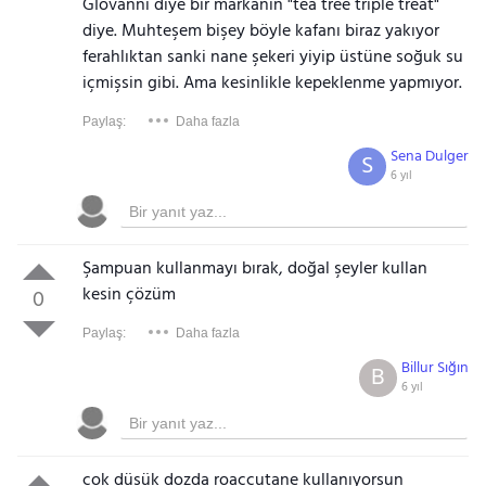
Gİovanni diye bir markanın "tea tree triple treat"
diye. Muhteşem bişey böyle kafanı biraz yakıyor
ferahlıktan sanki nane şekeri yiyip üstüne soğuk su
içmişsin gibi. Ama kesinlikle kepeklenme yapmıyor.
Paylaş:
Daha fazla
Sena Dulger
S
6 yıl
Şampuan kullanmayı bırak, doğal şeyler kullan
kesin çözüm
0
Paylaş:
Daha fazla
Billur Sığın
B
6 yıl
çok düşük dozda roaccutane kullanıyorsun