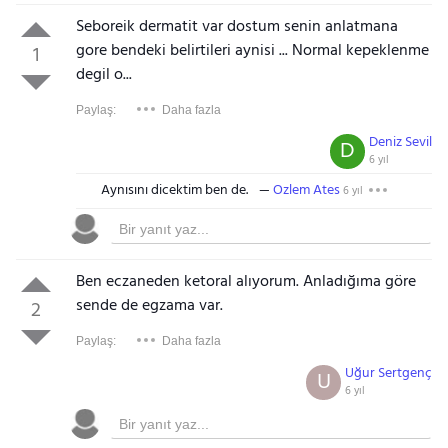
Seboreik dermatit var dostum senin anlatmana
gore bendeki belirtileri aynisi ... Normal kepeklenme
1
degil o...
Paylaş:
Daha fazla
Deniz Sevil
D
6 yıl
Aynısını dicektim ben de.
Ozlem Ates
6 yıl
Ben eczaneden ketoral alıyorum. Anladığıma göre
sende de egzama var.
2
Paylaş:
Daha fazla
Uğur Sertgenç
U
6 yıl