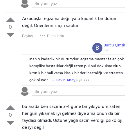
Arkadaşlar egzama değil ya o kadarlık bir durum
değil. Önerileriniz için saolun
0
Paylaş:
Daha fazla
Burcu Çimşir
B
6 yıl
İnan o kadarlık bir durumdur, egzama mantar falan çok
komplike hastalıklar değil zaten pul pul dökülme olup
kronik bir hali varsa klasik bir deri hastalığı. Ve stresten
çok oluyor.
Havin Anay
6 yıl
bu arada ben saçımı 3-4 güne bir yıkıyorum zaten
her gün yıkamak iyi gelmez diye ama onun da bir
0
faydası olmadı. Üstüne yağlı saçın verdiği psikoloji
de iyi değil