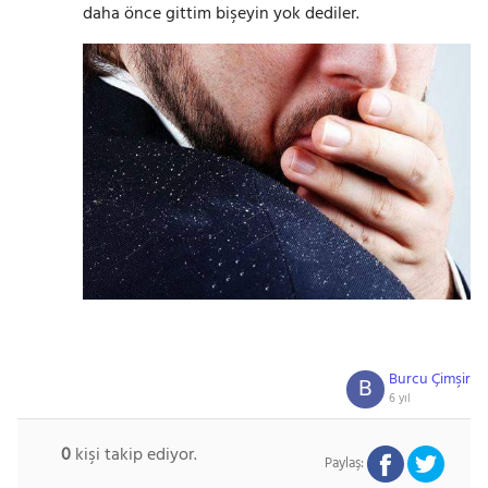
daha önce gittim bişeyin yok dediler.
Burcu Çimşir
B
6 yıl
0
kişi takip ediyor.
Paylaş: