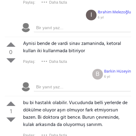
Paylaş:
Daha fazla
Ibrahim Melezoğlu
I
6 yıl
Aynisi bende de vardi sinav zamaninda, ketoral
kullan iki kullanmada bitiriyor
0
Paylaş:
Daha fazla
Barkin Hüseyin
B
6 yıl
bu bi hastalık olabilir. Vucudunda belli yerlerde de
dökülme oluyor aşırı olmuyor fark etmiyorsun
1
bazen. Bi doktora git bence. Burun çevresinde,
kulak arkasında da oluyormuş sanırım.
Paylaş:
Daha fazla