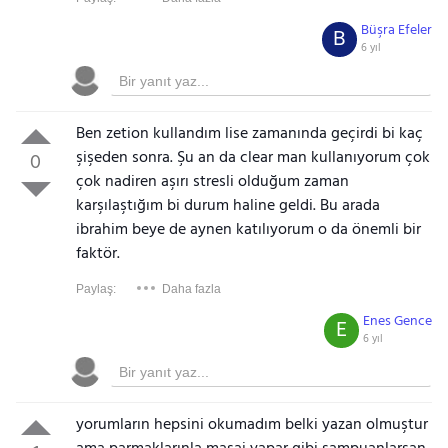
Büşra Efeler
B
6 yıl
Ben zetion kullandım lise zamanında geçirdi bi kaç
şişeden sonra. Şu an da clear man kullanıyorum çok
0
çok nadiren aşırı stresli olduğum zaman
karşılaştığım bi durum haline geldi. Bu arada
ibrahim beye de aynen katılıyorum o da önemli bir
faktör.
Paylaş:
Daha fazla
Enes Gence
E
6 yıl
yorumların hepsini okumadım belki yazan olmuştur