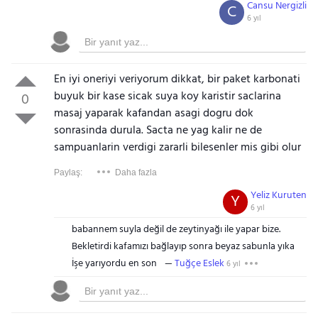
Cansu Nergizli
C
6 yıl
En iyi oneriyi veriyorum dikkat, bir paket karbonati
buyuk bir kase sicak suya koy karistir saclarina
0
masaj yaparak kafandan asagi dogru dok
sonrasinda durula. Sacta ne yag kalir ne de
sampuanlarin verdigi zararli bilesenler mis gibi olur
Paylaş:
Daha fazla
Yeliz Kuruten
Y
6 yıl
babannem suyla değil de zeytinyağı ile yapar bize.
Bekletirdi kafamızı bağlayıp sonra beyaz sabunla yıka
İşe yarıyordu en son
Tuğçe Eslek
6 yıl