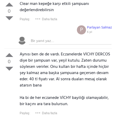
Clear man kepeğe karşı etkili şampuanı
değerlendirebilirsin
0
Paylaş:
Daha fazla
Parlayan Salmaz
P
6 yıl
Aynısı ben de de vardı. Eczanelerde VİCHY DERCOS
diye bir şampuan var, yeşil kutulu. Zaten durumu
0
söylesen verirler. Onu kullan bir hafta içinde hiçbir
şey kalmaz ama başka şampuana geçersen devam
eder. 40 tl fiyatı var. Al sonra duaları mesaj olarak
atarsın bana
Ha bi de her eczanede VİCHY bayiliği olamayabilir,
bir kaçını ara tara bulursun.
Paylaş:
Daha fazla