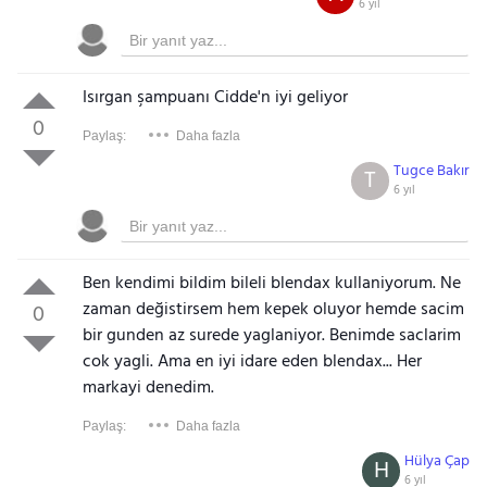
6 yıl
Isırgan şampuanı Cidde'n iyi geliyor
0
Paylaş:
Daha fazla
Tugce Bakır
T
6 yıl
Ben kendimi bildim bileli blendax kullaniyorum. Ne
zaman değistirsem hem kepek oluyor hemde sacim
0
bir gunden az surede yaglaniyor. Benimde saclarim
cok yagli. Ama en iyi idare eden blendax... Her
markayi denedim.
Paylaş:
Daha fazla
Hülya Çap
H
6 yıl