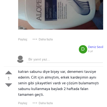
Paylaş:
Daha fazla
Deniz Sevil
D
6 yıl
katran sabunu diye bişey var, denemeni tavsiye
ederim. Cilt için almıştım, erkek kardeşimin aynı
1
senin gibi şikayetleri vardı ve çözüm bulamamıştı
sabunu kullanmaya başladı 2 haftada falan
Gezinti Menüsü
tamamen geçti.
Paylaş:
Daha fazla