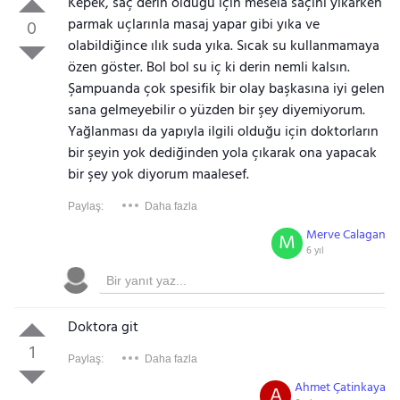
Kepek, saç derin olduğu için mesela saçını yıkarken
parmak uçlarınla masaj yapar gibi yıka ve
0
olabildiğince ılık suda yıka. Sıcak su kullanmamaya
özen göster. Bol bol su iç ki derin nemli kalsın.
Şampuanda çok spesifik bir olay başkasına iyi gelen
sana gelmeyebilir o yüzden bir şey diyemiyorum.
Yağlanması da yapıyla ilgili olduğu için doktorların
bir şeyin yok dediğinden yola çıkarak ona yapacak
bir şey yok diyorum maalesef.
Paylaş:
Daha fazla
Merve Calagan
M
6 yıl
Doktora git
1
Paylaş:
Daha fazla
Ahmet Çatinkaya
A