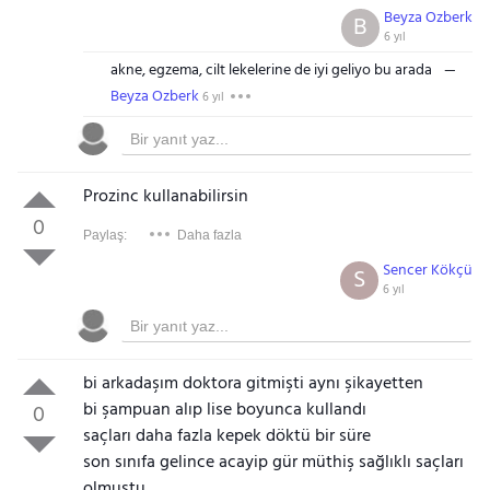
Beyza Ozberk
B
6 yıl
akne, egzema, cilt lekelerine de iyi geliyo bu arada
Beyza Ozberk
6 yıl
Prozinc kullanabilirsin
0
Paylaş:
Daha fazla
Sencer Kökçü
S
6 yıl
bi arkadaşım doktora gitmişti aynı şikayetten
bi şampuan alıp lise boyunca kullandı
0
saçları daha fazla kepek döktü bir süre
son sınıfa gelince acayip gür müthiş sağlıklı saçları
olmuştu