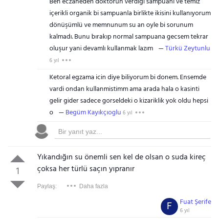
Ben eczaneden doktorun verdigi sampuanı ve temiz
içerikli organik bi sampuanla birlikte ikisini kullanıyorum
dönüşümlü ve memnunum su an oyle bi sorunum
kalmadı. Bunu bırakıp normal sampuana gecsem tekrar
oluşur yani devamlı kullanmak lazım
Türkü Zeytunlu
6 yıl
Ketoral egzama icin diye biliyorum bi donem. Ensemde
vardi ondan kullanmistimm ama arada hala o kasinti
gelir gider sadece gorseldeki o kizariklik yok oldu hepsi
o
Begüm Kayıkçıoglu
6 yıl
Yıkandığın su önemli sen kel de olsan o suda kireç
çoksa her türlü saçın yıpranır
1
Paylaş:
Daha fazla
Fuat Şerife
F
6 yıl