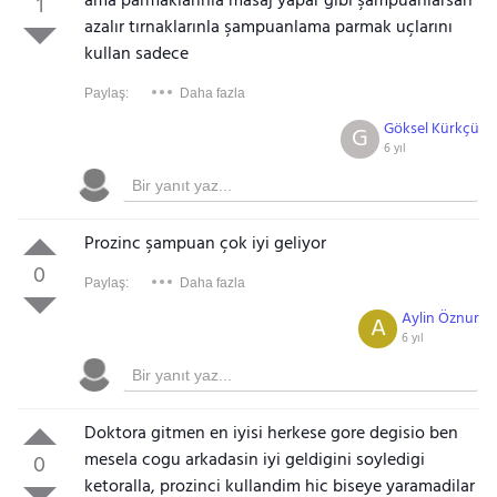
ama parmaklarınla masaj yapar gibi şampuanlarsan
1
azalır tırnaklarınla şampuanlama parmak uçlarını
kullan sadece
Paylaş:
Daha fazla
Göksel Kürkçü
G
6 yıl
Prozinc şampuan çok iyi geliyor
0
Paylaş:
Daha fazla
Aylin Öznur
A
6 yıl
Doktora gitmen en iyisi herkese gore degisio ben
mesela cogu arkadasin iyi geldigini soyledigi
0
ketoralla, prozinci kullandim hic biseye yaramadilar