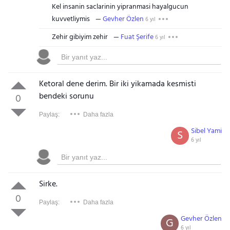
Kel insanin saclarinin yipranmasi hayalgucun
kuvvetliymis
Gevher Özlen
6 yıl
Zehir gibiyim zehir
Fuat Şerife
6 yıl
Ketoral dene derim. Bir iki yikamada kesmisti
bendeki sorunu
0
Paylaş:
Daha fazla
Sibel Yami
S
6 yıl
Sirke.
0
Paylaş:
Daha fazla
Gevher Özlen
G
6 yıl