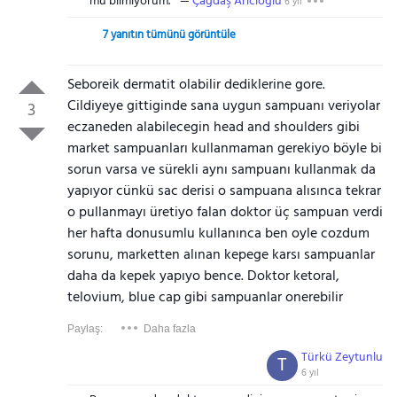
mu bilmiyorum.
Çağdaş Arıcıoğlu
6 yıl
7 yanıtın tümünü görüntüle
Seboreik dermatit olabilir dediklerine gore.
Cildiyeye gittiginde sana uygun sampuanı veriyolar
3
eczaneden alabilecegin head and shoulders gibi
market sampuanları kullanmaman gerekiyo böyle bi
sorun varsa ve sürekli aynı sampuanı kullanmak da
yapıyor cünkü sac derisi o sampuana alısınca tekrar
o pullanmayı üretiyo falan doktor üç sampuan verdi
her hafta donusumlu kullanınca ben oyle cozdum
sorunu, marketten alınan kepege karsı sampuanlar
daha da kepek yapıyo bence. Doktor ketoral,
telovium, blue cap gibi sampuanlar onerebilir
Paylaş:
Daha fazla
Türkü Zeytunlu
T
6 yıl