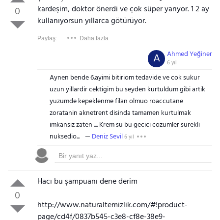
kardeşim, doktor önerdi ve çok süper yarıyor. 1 2 ay
0
kullanıyorsun yıllarca götürüyor.
Paylaş:
Daha fazla
Ahmed Yeğiner
A
6 yıl
Aynen bende 6.ayimi bitiriom tedavide ve cok sukur
uzun yillardir cektigim bu seyden kurtuldum gibi artik
yuzumde kepeklenme filan olmuo roaccutane
zoratanin aknetrent disinda tamamen kurtulmak
imkansiz zaten .... Krem su bu gecici cozumler surekli
nuksedio...
Deniz Sevil
6 yıl
Hacı bu şampuanı dene derim
0
http://www.naturaltemizlik.com/#!product-
page/cd4f/0837b545-c3e8-cf8e-38e9-