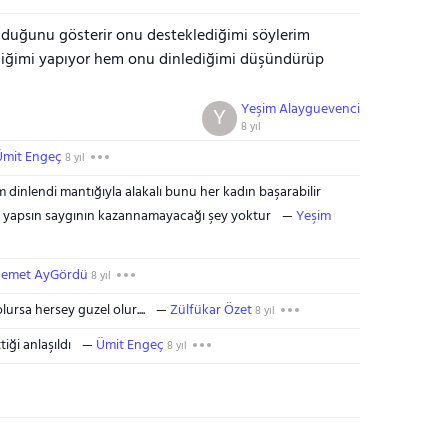
lduğunu gösterir onu desteklediğimi söylerim
ediğimi yapıyor hem onu dinlediğimi düşündürüp
Yeşim Alayguevenci
Y
8 yıl
Ümit Engeç
8 yıl
 dinlendi mantığıyla alakalı bunu her kadın başarabilir
i yapsın saygının kazannamayacağı şey yoktur
Yeşim
emet AyGördü
8 yıl
olursa hersey guzel olur....
Zülfükar Özet
8 yıl
iği anlaşıldı
Ümit Engeç
8 yıl