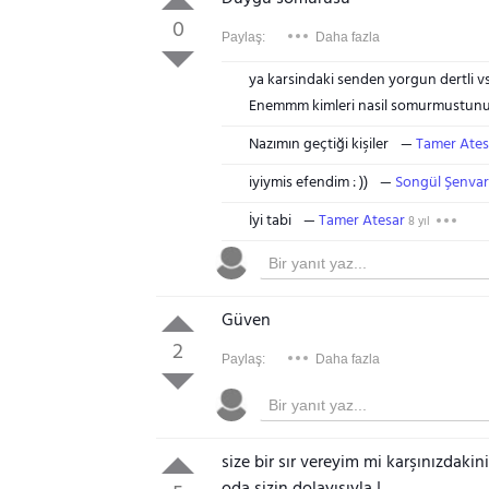
0
Paylaş:
Daha fazla
ya karsindaki senden yorgun dertli vs
Enemmm kimleri nasil somurmustunu
Nazımın geçtiği kişiler
Tamer Ates
iyiymis efendim : ))
Songül Şenva
İyi tabi
Tamer Atesar
8 yıl
Güven
2
Paylaş:
Daha fazla
size bir sır vereyim mi karşınızdak