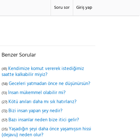
Soru sor
Giriş yap
Benzer Sorular
Kendimize komut vererek istediğimiz
(41)
saatte kalkabilir miyiz?
Geceleri yatmadan önce ne düşünürsün?
(58)
İnsan mükemmel olabilir mi?
(13)
Kötü anıları daha mı sık hatırlarız?
(27)
Bizi insan yapan şey nedir?
(72)
Bazı insanlar neden bize itici gelir?
(57)
Yaşadığın şeyi daha önce yaşamışsın hissi
(35)
(dejavu) neden olur?