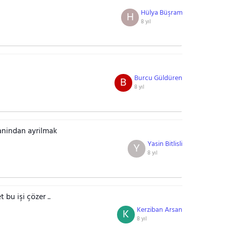
Hülya Büşram
H
8 yıl
Burcu Güldüren
B
8 yıl
anindan ayrilmak
Yasin Bitlisli
Y
8 yıl
bu işi çözer ..
Kerziban Arsan
K
8 yıl