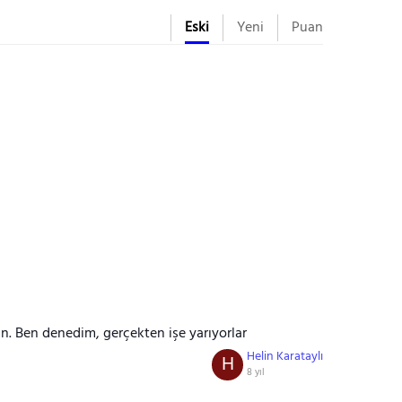
Eski
Yeni
Puan
n. Ben denedim, gerçekten işe yarıyorlar
Helin Karataylı
H
8 yıl