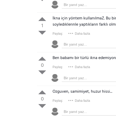
İkna için yöntem kullanılmaZ. Bu bi
soyledıklerınle yaptıkların farklı olm
1
Paylaş:
Daha fazla
Ben babamı bir türlü ikna edemiyor
0
Paylaş:
Daha fazla
Ozguven, samimiyet, huzur hissi...
0
Paylaş:
Daha fazla