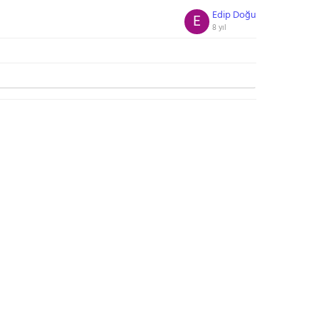
Edip Doğu
E
8 yıl