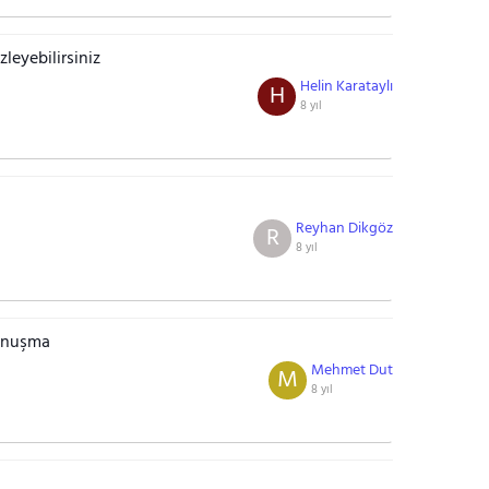
leyebilirsiniz
Helin Karataylı
H
8 yıl
Reyhan Dikgöz
R
8 yıl
konuşma
Mehmet Dut
M
8 yıl