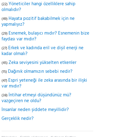
Yöneticiler hangi özelliklere sahip
(22)
olmalıdır?
Hayata pozitif bakabilmek için ne
(49)
yapmalıyız?
Esnemek, bulaşıcı mıdır? Esnemenin bize
(29)
faydası var mıdır?
Erkek ve kadında eril ve dişil enerji ne
(27)
kadar olmalı?
Zeka seviyesini yükselten etkenler
(45)
Dağınık olmamızın sebebi nedir?
(15)
Espri yeteneği ile zeka arasında bir ilişki
(47)
var mıdır?
İntihar etmeyi düşündünüz mü?
(38)
vazgeçiren ne oldu?
İnsanlar neden şiddete meyillidir?
Gerçeklik nedir?