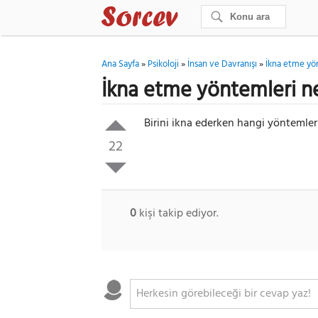
Ana Sayfa
»
Psikoloji
»
İnsan ve Davranışı
»
İkna etme yön
İkna etme yöntemleri ne
Birini ikna ederken hangi yöntemleri
22
0
kişi takip ediyor.