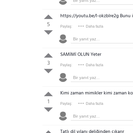
https://youtu.be/l-okzbIre2g Bunu iz
5
Paylaş:
Daha fazla
SAMİMİ OLUN Yeter
3
Paylaş:
Daha fazla
Kimi zaman mimikler kimi zaman 
1
Paylaş:
Daha fazla
Tatlı dil yılanı deliğinden çıkarır