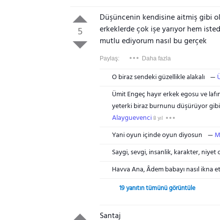
Düşüncenin kendisine aitmiş gibi o
erkeklerde çok işe yarıyor hem ist
5
mutlu ediyorum nasıl bu gerçek
Paylaş:
Daha fazla
O biraz sendeki güzellikle alakalı
Ümit Engeç hayır erkek egosu ve lafım
yeterki biraz burnunu düşürüyor gib
Alayguevenci
8 yıl
Yani oyun içinde oyun diyosun
M
Saygi, sevgi, insanlik, karakter, niyet 
Havva Ana, Âdem babayı nasıl ikna ett
19 yanıtın tümünü görüntüle
Santaj