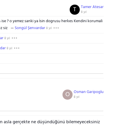
Tamer Atesar
T
8 yıl
 ise ? o yemez sanki ya İsin dogrusu herkes Kendini korumali
z siz
Songül Şenvardar
8 yıl
ar
8 yıl
rdar
8 yıl
Osman Garipoglu
O
8 yıl
inin asla gerçekte ne düşündüğünü bilemeyeceksiniz