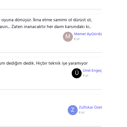
r oyuna dönüşür. İkna etme samimi ol dürüst ol,
asın... Zaten inanacaktır her daım karsındakı ki..
Memet AyGördü
M
8 yıl
um dediğim dedik. Hiçbir teknik işe yaramıyor
Ümit Engeç
Ü
8 yıl
Zülfükar Özet
Z
8 yıl