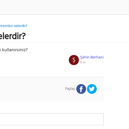
temleri nelerdir?
lerdir?
 kullanirsiniz?
Şahin Berhani
Ş
8 yıl
Paylaş: