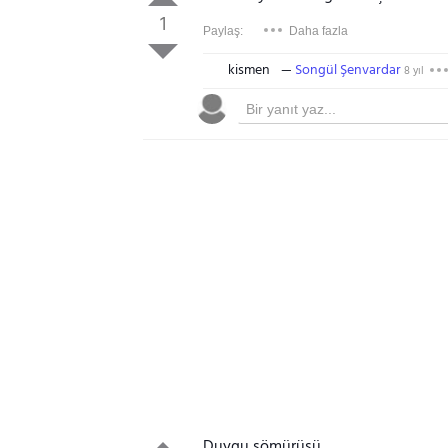
1
Paylaş:
Daha fazla
kismen
Songül Şenvardar
8 yıl
Duygu sömürüsü