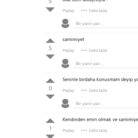
oda sizin dolayısıyla !
5
Paylaş:
Daha fazla
samimiyet
5
Paylaş:
Daha fazla
Seninle birdaha konusmam deyip y
0
Paylaş:
Daha fazla
Kendinden emin olmak ve samimiyet 
1
Paylaş:
Daha fazla