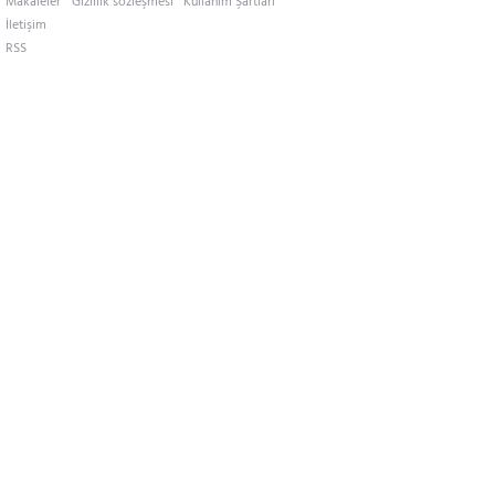
Makaleler
Gizlilik sözleşmesi
Kullanım Şartları
İletişim
RSS