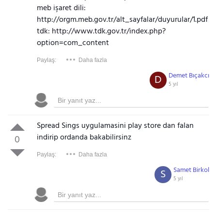
meb işaret dili:
http://orgm.meb.gov.tr/alt_sayfalar/duyurular/1.pdf
tdk: http://www.tdk.gov.tr/index.php?
option=com_content
Paylaş:
Daha fazla
Demet Bıçakcı
D
5 yıl
Spread Sings uygulamasini play store dan falan
indirip ordanda bakabilirsinz
0
Paylaş:
Daha fazla
Samet Birkol
S
5 yıl