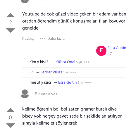
Youtube de çok güzel video çeken bir adam var ben
oradan öğrendim günlük konusmalari filan koyuyor
2
genelde
Paylaş:
Daha fazla
Esra Gültin
E
5 yıl
Kim o kişi ?
Kübra Önal
5 yıl
??
Serdar Pulaş
5 yıl
mesut yazıcı
Esra Gültin
5 yıl
kelime öğrenin bol bol zaten gramer kuralı diye
bişey yok herşey gayet sade bir şekilde anlatılıyor
0
sırayla kelimeler söylenerek