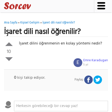
Ana Sayfa
»
Kişisel Gelişim
»
İşaret dili nasıl öğrenilir?
İşaret dili nasıl öğrenilir?
İşaret dilini öğrenmenin en kolay yöntemi nedir?
10
Emre Karadugan
E
5 yıl
0
kişi takip ediyor.
Paylaş: