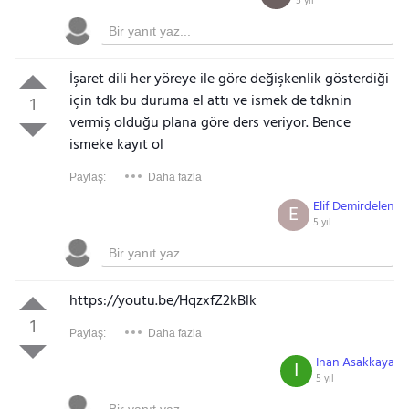
5 yıl
İşaret dili her yöreye ile göre değişkenlik gösterdiği
için tdk bu duruma el attı ve ismek de tdknin
1
vermiş olduğu plana göre ders veriyor. Bence
ismeke kayıt ol
Paylaş:
Daha fazla
Elif Demirdelen
E
5 yıl
https://youtu.be/HqzxfZ2kBlk
1
Paylaş:
Daha fazla
Inan Asakkaya
I
5 yıl