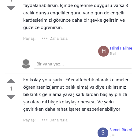
1
faydalanabilirsin. İçinde öğrenme duygusu varsa 3
aralık dünya engelliler günü var o gün de engelli
kardeşlerimizi görünce daha bir şevke gelirsin ve
güzelce öğrenirsin.
Paylaş:
Daha fazla
Hilmi Halime
H
5 yıl
En kolay yolu şarkı.. Eğer alfebetik olarak kelimeleri
öğrenirseniz( armut balık elma) vs diye sıkılırsınız
1
bıkkınlık gelir ama yavaş şarkılardan başlayıp hızlı
şarkılara gittikçe kolaylaşır herşey.. Ve şarkı
çevirirken daha rahat işaretler ezberlenebiliyor
Paylaş:
Daha fazla
Samet Birkol
S
5 yıl