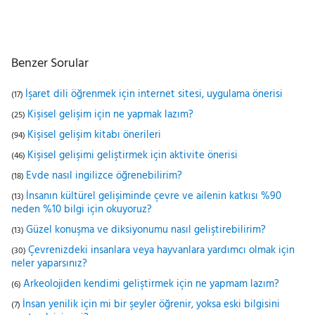
Benzer Sorular
İşaret dili öğrenmek için internet sitesi, uygulama önerisi
(17)
Kişisel gelişim için ne yapmak lazım?
(25)
Kişisel gelişim kitabı önerileri
(94)
Kişisel gelişimi geliştirmek için aktivite önerisi
(46)
Evde nasıl ingilizce öğrenebilirim?
(18)
İnsanın kültürel gelişiminde çevre ve ailenin katkısı %90
(13)
neden %10 bilgi için okuyoruz?
Güzel konuşma ve diksiyonumu nasıl geliştirebilirim?
(13)
Çevrenizdeki insanlara veya hayvanlara yardımcı olmak için
(30)
neler yaparsınız?
Arkeolojiden kendimi geliştirmek için ne yapmam lazım?
(6)
İnsan yenilik için mi bir şeyler öğrenir, yoksa eski bilgisini
(7)