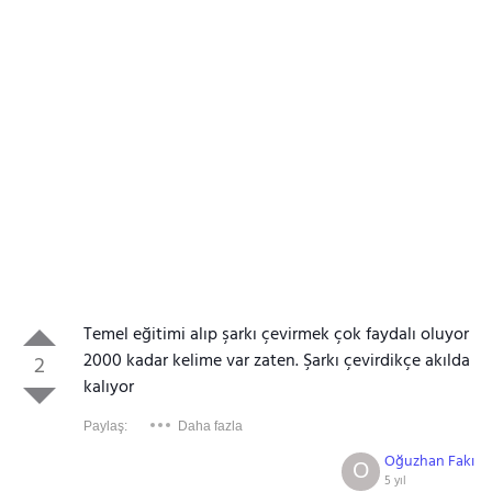
Temel eğitimi alıp şarkı çevirmek çok faydalı oluyor
2000 kadar kelime var zaten. Şarkı çevirdikçe akılda
2
kalıyor
Paylaş:
Daha fazla
Oğuzhan Fakı
O
5 yıl