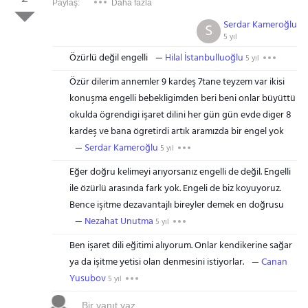
Paylaş:
Daha fazla
Serdar Kameroğlu
S
5 yıl
Özürlü değil engelli
Hilal İstanbulluoğlu
5 yıl
Özür dilerim annemler 9 kardeş 7tane teyzem var ikisi
konuşma engelli bebekligimden beri beni onlar büyüttü
okulda ögrendigi işaret dilini her gün gün evde diger 8
kardeş ve bana ögretirdi artık aramızda bir engel yok
Serdar Kameroğlu
5 yıl
Eğer doğru kelimeyi arıyorsanız engelli de değil. Engelli
ile özürlü arasında fark yok. Engeli de biz koyuyoruz.
Bence işitme dezavantajlı bireyler demek en doğrusu
Nezahat Unutma
5 yıl
Ben işaret dili eğitimi alıyorum. Onlar kendikerine sağar
ya da işitme yetisi olan denmesini istiyorlar.
Canan
Yusubov
5 yıl