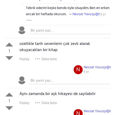
Tebrik ederim keşke bende öyle olsaydim. Ben en erken
ancak bir haftada okurum.
Nevzat Yavuzyiğit
8 yıl
ozellikle tarih sevenlerin çok zevk alarak
okuyacakları bir kitap
1
Paylaş:
Daha fazla
Nevzat Yavuzyiğit
N
8 yıl
Aynı zamanda bir aşk hikayesi de sayilabilir
1
Paylaş:
Daha fazla
Nevzat Yavuzyiğit
N