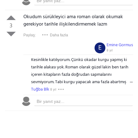
Okudum sürükleyici ama roman olarak okumak
gerekiyor tarihle ilişkilendirmemek lazm
3
Paylaş:
Daha fazla
Emine Gormus
E
8 yıl
Kesinlikle katılıyorum. Çünkü okadar kurgu yapmış ki
tarihle alakası yok. Roman olarak güzel lakin ben tarih
içeren kitapların fazla doğrudan sapmalarını
sevmiyorum. Tabi kurgu yapacak ama fazla abartmış
Tuğba Blk
8 yıl