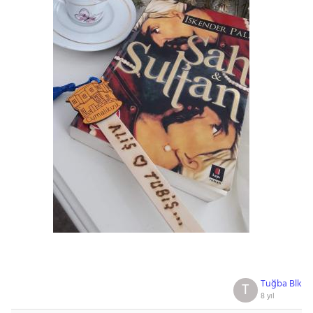
Tuğba Blk
T
8 yıl