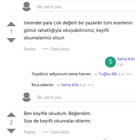
Iskender pala çok değerli bir yazardır tüm eserlerini
gönül rahatlığıyla okuyabilirsiniz, keyifli
1
okumalariniz olsun
Paylaş:
Daha fazla
Sema Kilo
S
8 yıl
Teşekkür ediyorum sema hanım.
Tuğba Blk
8 yıl
Rica ederim
Sema Kilo
8 yıl
Ben keyifle okudum. Beğendim.
Size de keyifli okumalar dilerim.
2
Paylaş:
Daha fazla