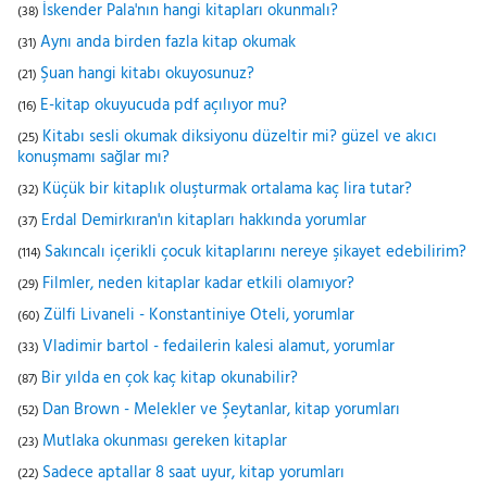
İskender Pala'nın hangi kitapları okunmalı?
(38)
Aynı anda birden fazla kitap okumak
(31)
Şuan hangi kitabı okuyosunuz?
(21)
E-kitap okuyucuda pdf açılıyor mu?
(16)
Kitabı sesli okumak diksiyonu düzeltir mi? güzel ve akıcı
(25)
konuşmamı sağlar mı?
Küçük bir kitaplık oluşturmak ortalama kaç lira tutar?
(32)
Erdal Demirkıran'ın kitapları hakkında yorumlar
(37)
Sakıncalı içerikli çocuk kitaplarını nereye şikayet edebilirim?
(114)
Filmler, neden kitaplar kadar etkili olamıyor?
(29)
Zülfi Livaneli - Konstantiniye Oteli, yorumlar
(60)
Vladimir bartol - fedailerin kalesi alamut, yorumlar
(33)
Bir yılda en çok kaç kitap okunabilir?
(87)
Dan Brown - Melekler ve Şeytanlar, kitap yorumları
(52)
Mutlaka okunması gereken kitaplar
(23)
Sadece aptallar 8 saat uyur, kitap yorumları
(22)