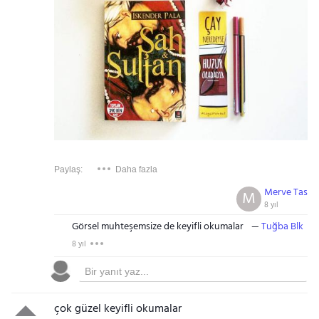
Paylaş:
Daha fazla
Merve Tas
M
8 yıl
Görsel muhteşemsize de keyifli okumalar
Tuğba Blk
8 yıl
çok güzel keyifli okumalar