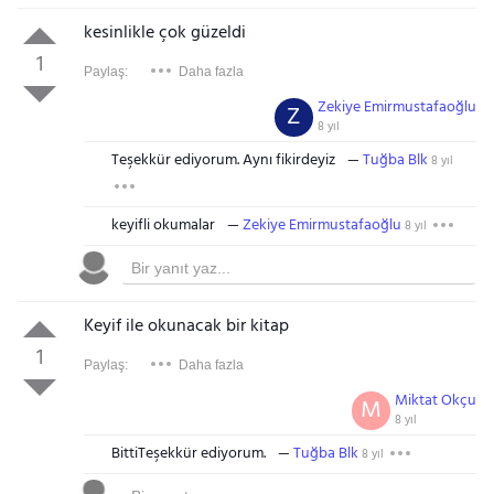
kesinlikle çok güzeldi
1
Paylaş:
Daha fazla
Zekiye Emirmustafaoğlu
Z
8 yıl
Teşekkür ediyorum. Aynı fikirdeyiz
Tuğba Blk
8 yıl
keyifli okumalar
Zekiye Emirmustafaoğlu
8 yıl
Keyif ile okunacak bir kitap
1
Paylaş:
Daha fazla
Miktat Okçu
M
8 yıl
BittiTeşekkür ediyorum.
Tuğba Blk
8 yıl