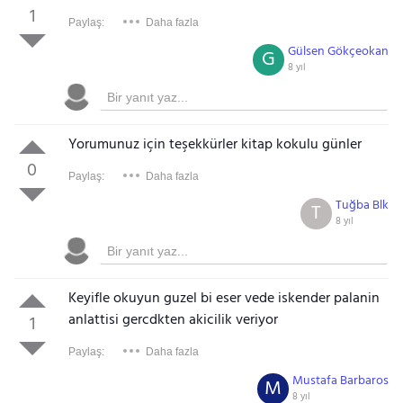
1
Paylaş:
Daha fazla
Gülsen Gökçeokan
G
8 yıl
Yorumunuz için teşekkürler kitap kokulu günler
0
Paylaş:
Daha fazla
Tuğba Blk
T
8 yıl
Keyifle okuyun guzel bi eser vede iskender palanin
anlattisi gercdkten akicilik veriyor
1
Paylaş:
Daha fazla
Mustafa Barbaros
M
8 yıl