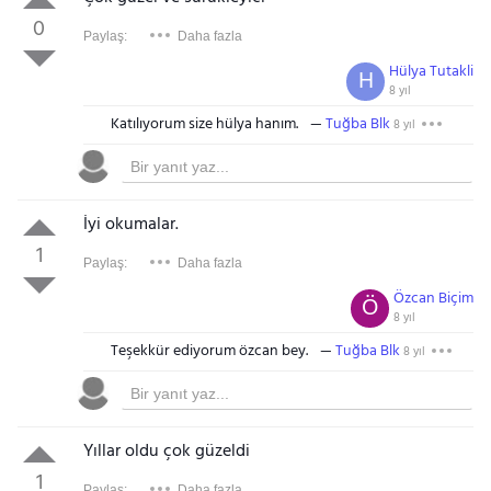
0
Paylaş:
Daha fazla
Hülya Tutakli
H
8 yıl
Katılıyorum size hülya hanım.
Tuğba Blk
8 yıl
İyi okumalar.
1
Paylaş:
Daha fazla
Özcan Biçim
Ö
8 yıl
Teşekkür ediyorum özcan bey.
Tuğba Blk
8 yıl
Yıllar oldu çok güzeldi
1
Paylaş:
Daha fazla