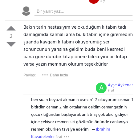
8 yıl
Bakın tarih hastasıyım ve okuduğum kitabın tadı
damağımda kalmalı ama bu kitabın içine giremedim
2
şuanda kavgam kitabını okuyorumüç seri
sonuncunun yarısına geldim buda beni kesmedi
bana göre durubir kitap önere bileceyini bir kitap
varsa yazın memnun olurum teşekkürler
Paylaş:
Daha fazla
Ayşe Aykenar
A
8 yıl
ben şuan beyazıt akmanın osman1-2 okuyorum osman 1
bitirdim osman 2 nin ortalarına geldim osmangazinin
çocukluğundan başlayarak anlatmış çok akıcı gidiyor
içine çekiyor resmen sizi gözümün önünde canlanıyo
resmen okurken tavsiye ederim
İbrahim
Kayadelenler
8 yıl