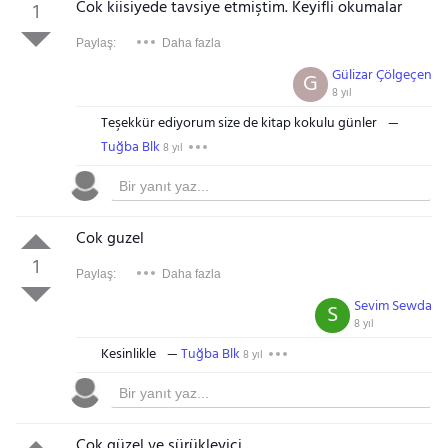
Cok kiisiyede tavsiye etmiştim. Keyifli okumalar
1
Paylaş:
Daha fazla
Gülizar Çölgeçen
G
8 yıl
Teşekkür ediyorum size de kitap kokulu günler
Tuğba Blk
8 yıl
Cok guzel
1
Paylaş:
Daha fazla
Sevim Sewda
S
8 yıl
Kesinlikle
Tuğba Blk
8 yıl
Çok güzel ve sürükleyici