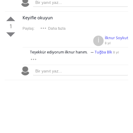
Keyifle okuyun
1
Paylaş:
Daha fazla
İlknur Soykut
İ
8 yıl
Teşekkür ediyorum ilknur hanım.
Tuğba Blk
8 yıl
Gezinti Menüsü