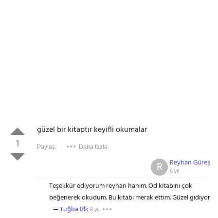
güzel bir kitaptır keyifli okumalar
1
Paylaş:
Daha fazla
Reyhan Güreş
R
8 yıl
Teşekkür ediyorum reyhan hanım. Od kitabını çok
beğenerek okudum. Bu kitabı merak ettim. Güzel gidiyor
Tuğba Blk
8 yıl