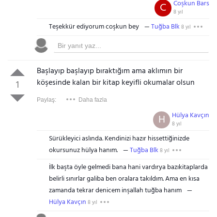
Coşkun Bars
C
8 yıl
Teşekkür ediyorum coşkun bey
Tuğba Blk
8 yıl
Başlayıp başlayıp bıraktığım ama aklımın bir
köşesinde kalan bir kitap keyifli okumalar olsun
1
Paylaş:
Daha fazla
Hülya Kavçın
H
8 yıl
Sürükleyici aslında. Kendinizi hazır hissettiğinizde
okursunuz hülya hanım.
Tuğba Blk
8 yıl
İlk başta öyle gelmedi bana hani vardırya bazıkitaplarda
belirli sınırlar galiba ben oralara takıldım. Ama en kısa
zamanda tekrar denicem inşallah tuğba hanım
Hülya Kavçın
8 yıl