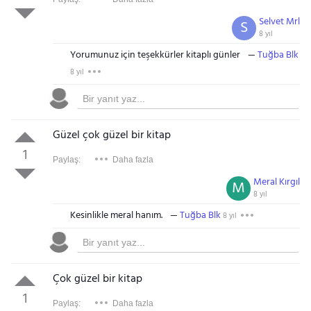
Selvet Mrl
S
8 yıl
Yorumunuz için teşekkürler kitaplı günler
Tuğba Blk
8 yıl
Güzel çok güzel bir kitap
1
Paylaş:
Daha fazla
Meral Kırgıl
M
8 yıl
Kesinlikle meral hanım.
Tuğba Blk
8 yıl
Çok güzel bir kitap
1
Paylaş:
Daha fazla