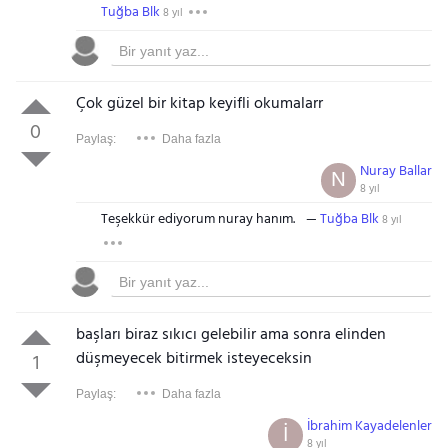
Tuğba Blk
8 yıl
Çok güzel bir kitap keyifli okumalarr
0
Paylaş:
Daha fazla
Nuray Ballar
N
8 yıl
Teşekkür ediyorum nuray hanım.
Tuğba Blk
8 yıl
başları biraz sıkıcı gelebilir ama sonra elinden
düşmeyecek bitirmek isteyeceksin
1
Paylaş:
Daha fazla
İbrahim Kayadelenler
İ
8 yıl