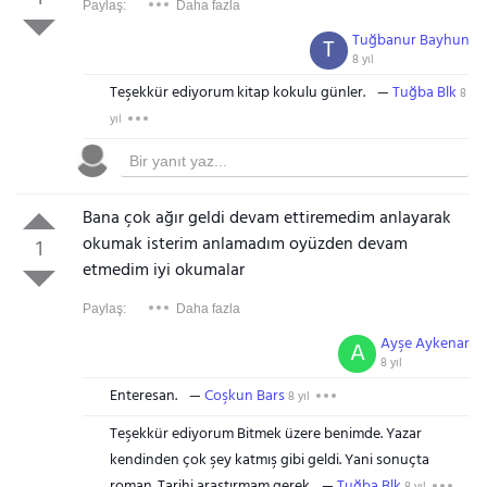
Paylaş:
Daha fazla
Tuğbanur Bayhun
T
8 yıl
Teşekkür ediyorum kitap kokulu günler.
Tuğba Blk
8
yıl
Bana çok ağır geldi devam ettiremedim anlayarak
okumak isterim anlamadım oyüzden devam
1
etmedim iyi okumalar
Paylaş:
Daha fazla
Ayşe Aykenar
A
8 yıl
Enteresan.
Coşkun Bars
8 yıl
Teşekkür ediyorum Bitmek üzere benimde. Yazar
kendinden çok şey katmış gibi geldi. Yani sonuçta
roman. Tarihi araştırmam gerek
Tuğba Blk
8 yıl