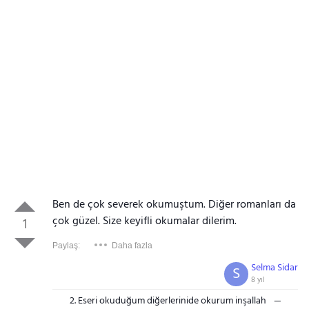
Ben de çok severek okumuştum. Diğer romanları da
çok güzel. Size keyifli okumalar dilerim.
1
Paylaş:
Daha fazla
Selma Sidar
S
8 yıl
2. Eseri okuduğum diğerlerinide okurum inşallah