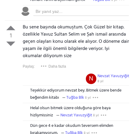
Bu sene başında okumuştum. Çok Güzel bir kitap.
özellikle Yavuz Sultan Selim ve Şah ismail arasında
1
geçen olayları konu olarak ele alıyor. O döneme dair
yaşam ile ilgili önemli bilgilerde veriyor. Iyi
okumalar diliyorum size
Paylaş:
Daha fazla
Nevzat Yavuzyiğit
N
8 yıl
Teşekkür ediyorum nevzat bey. Bitmek üzere bende
beğendim kitabı
Tuğba Blk
8 yıl
Helal olsun bitmek üzere olduğuna göre baya
hizliymissiniz
Nevzat Yavuzyiğit
8 yıl
Dün gece 4 e kadar okudum Seversem elimden
bırakamıyorum.
Tuğba Blk
8 yıl