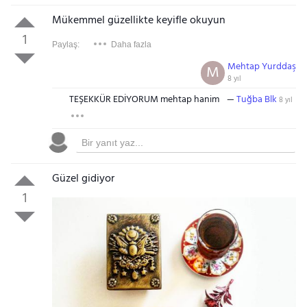
Mükemmel güzellikte keyifle okuyun
1
Paylaş:
Daha fazla
Mehtap Yurddaş
M
8 yıl
TEŞEKKÜR EDİYORUM mehtap hanim
Tuğba Blk
8 yıl
Güzel gidiyor
1