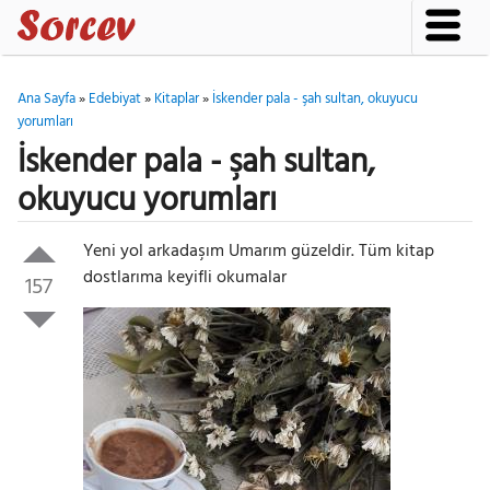
Ana Sayfa
»
Edebiyat
»
Kitaplar
»
İskender pala - şah sultan, okuyucu
yorumları
İskender pala - şah sultan,
okuyucu yorumları
Yeni yol arkadaşım Umarım güzeldir. Tüm kitap
dostlarıma keyifli okumalar
157