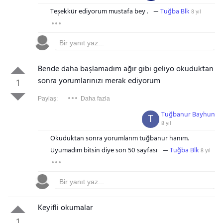
Teşekkür ediyorum mustafa bey .
Tuğba Blk
8 yıl
Bende daha başlamadım ağır gibi geliyo okuduktan
sonra yorumlarınızı merak ediyorum
1
Paylaş:
Daha fazla
Tuğbanur Bayhun
T
8 yıl
Okuduktan sonra yorumlarım tuğbanur hanım.
Uyumadım bitsin diye son 50 sayfası
Tuğba Blk
8 yıl
Keyifli okumalar
1