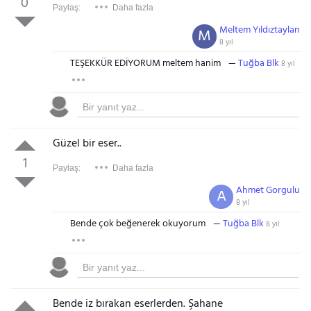
0
Paylaş:
Daha fazla
Meltem Yıldıztaylan
M
8 yıl
TEŞEKKÜR EDİYORUM meltem hanim
Tuğba Blk
8 yıl
Güzel bir eser..
1
Paylaş:
Daha fazla
Ahmet Gorgulu
A
8 yıl
Bende çok beğenerek okuyorum
Tuğba Blk
8 yıl
Bende iz bırakan eserlerden. Şahane