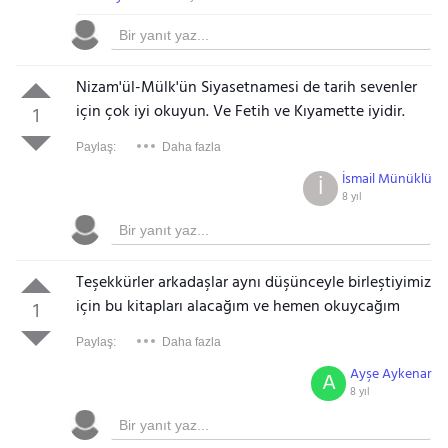
Nizam'ül-Mülk'ün Siyasetnamesi de tarih sevenler
için çok iyi okuyun. Ve Fetih ve Kıyamette iyidir.
1
Paylaş:
Daha fazla
İsmail Münüklü
İ
8 yıl
Teşekkürler arkadaşlar aynı düşünceyle birleştiyimiz
için bu kitapları alacağım ve hemen okuycağım
1
Paylaş:
Daha fazla
Ayşe Aykenar
A
8 yıl