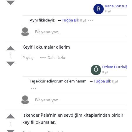
Rana Sonsuz
R
8 yıl
Aynı fikirdeyiz
Tuğba Blk
8 yıl
Keyifli okumalar dilerim
1
Paylaş:
Daha fazla
Özlem Durdağ
Ö
8 yıl
Teşekkür ediyorum özlem hanım
Tuğba Blk
8 yıl
Iskender Pala'nin en sevdiğim kitaplarindan biridir
keyifli okumalar..
1