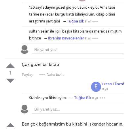
120.sayfadayım güzel gidiyor. Sürükleyici. Ama tabi
tarihe nekadar kurgu kattı bilmiyorum. Kitap bitimi
araştırma şart gibi
Tuğba Blk
8 yıl
sultan selim ile ilgili başka kitaplara da merak salmıştım
bitince
İbrahim Kayadelenler
8 yıl
Çok güzel bir kitap
1
Paylaş:
Daha fazla
Ercan Filozof
E
8 yıl
Sizinle aynı fikirdeyim .
Tuğba Blk
8 yıl
Ben çok beğenmiştim bu kitabini Iskender hocanın.