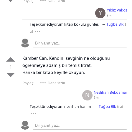
Paylaş:
Daha fazla
Yıldız Paköz
Y
8 yıl
Teşekkür ediyorum kitap kokulu günler.
Tuğba Blk
8
yıl
Kamber Can: Kendini sevginin ne olduğunu
öğrenmeye adamış bir temiz fıtrat.
1
Harika bir kitap keyifle okuyun.
Paylaş:
Daha fazla
Neslihan Bekdamar
N
8 yıl
Teşekkür ediyorum neslihan hanım.
Tuğba Blk
8 yıl