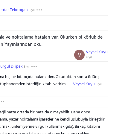
erdar Tekdogan
8 yıl
mla ve noktalama hataları var. Okurken bi körlük de
 Yayınlarından oku.
Veysel Kuyu
V
8 yıl
urgül Dilipak
8 yıl
ı ama hiç bir kitapçıda bulamadım. Okuduktan sonra ödünç
kütüphanemden istediğin kitabı veririm
Veysel Kuyu
8 yıl
il hatta ortada bir hata da olmayabilir. Daha önce
 yazar noktalama işaretlerine kendi üslubuyla birleştirir.
tırnak, ünlem yerine virgül kullanmak gibi). Birkaç kitabını
nlar yazarın noktalama işaretlerini kullanma şeklini