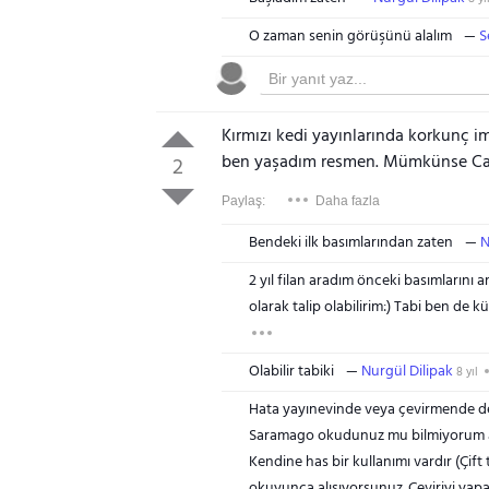
O zaman senin görüşünü alalım
S
Kırmızı kedi yayınlarında korkunç i
ben yaşadım resmen. Mümkünse Can
2
Paylaş:
Daha fazla
Bendeki ilk basımlarından zaten
N
2 yıl filan aradım önceki basımların
olarak talip olabilirim:) Tabi ben de 
Olabilir tabiki
Nurgül Dilipak
8 yıl
Hata yayınevinde veya çevirmende değ
Saramago okudunuz mu bilmiyorum ama,
Kendine has bir kullanımı vardır (Çift 
okuyunca alışıyorsunuz. Çeviriyi yapa