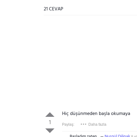
21 CEVAP
Hiç düşünmeden başla okumaya
1
Paylaş:
Daha fazla
Başladım zaten
Nurgül Dilipak
8 yı