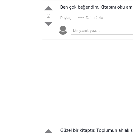
Ben çok beğendim. Kitabını oku ama
2
Paylaş:
Daha fazla
Güzel bir kitaptır. Toplumun ahlak sın