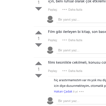
için, beni ruhsal olarak çok etkilemiş
1
Paylaş:
Daha fazla
Film gibi ilerleyen bi kitap, son bası
1
Paylaş:
Daha fazla
filmi kesinlikle cekilmeli, konusu cok
1
Paylaş:
Daha fazla
hiç arastırmamıstım var mı yok mu di
icin diye dusunmekteyim.. otomatik po
Hakan Çadak
8 yıl