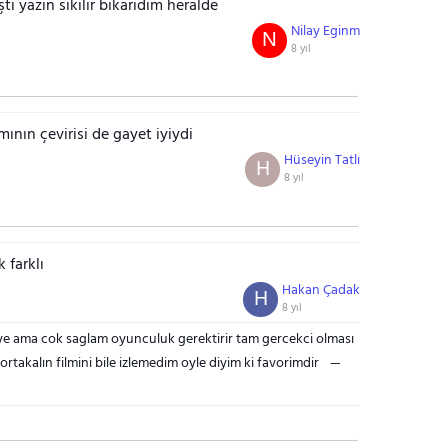
ti yazın sıkılır bıkarıdım heralde
Nilay Eginm
N
8 yıl
mının çevirisi de gayet iyiydi
Hüseyin Tatlı
H
8 yıl
 farklı
Hakan Çadak
H
8 yıl
ye ama cok saglam oyunculuk gerektirir tam gercekci olması
rtakalın filmini bile izlemedim oyle diyim ki favorimdir