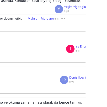
slında. Körlükten kasıt biyolojik değil kesinlikle.
Yeşim Yigitoglu
Y
8 yıl
r dedıgın gibi .
Mahsum Merdane
8 yıl
Isa Enci
I
8 yıl
Deniz Ilbeyli
D
8 yıl
ap ve okuma zamanlaması olarak da bence tam kış