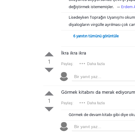
değiştirmek istememişler.
Erdem 
Lisedeyken Toprağın Uyanışı'nı okum
diyalogların virgülle ayrılması çok canı
6 yanıtın tümünü görüntüle
İkra ikra ikra
1
Paylaş:
Daha fazla
Görmek kitabını da merak ediyoru
1
Paylaş:
Daha fazla
Görmek de devam kitabı gibi diye 