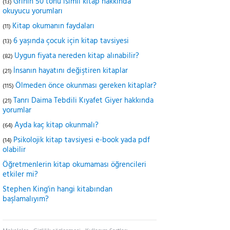
Grinin 50 tonu isimli kitap hakkında
(13)
okuyucu yorumları
Kitap okumanın faydaları
(11)
6 yaşında çocuk için kitap tavsiyesi
(13)
Uygun fiyata nereden kitap alınabilir?
(82)
İnsanın hayatını değiştiren kitaplar
(21)
Ölmeden önce okunması gereken kitaplar?
(115)
Tanrı Daima Tebdili Kıyafet Giyer hakkında
(21)
yorumlar
Ayda kaç kitap okunmalı?
(64)
Psikolojik kitap tavsiyesi e-book yada pdf
(14)
olabilir
Öğretmenlerin kitap okumaması öğrencileri
etkiler mi?
Stephen King'in hangi kitabından
başlamalıyım?