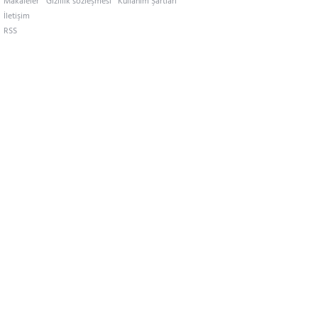
Makaleler
Gizlilik sözleşmesi
Kullanım Şartları
İletişim
RSS