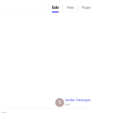
Eski
Yeni
Puan
Serdar Tekdogan
S
8 yıl
l