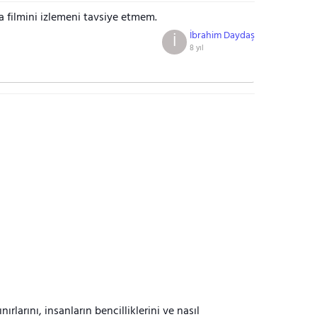
 filmini izlemeni tavsiye etmem.
İbrahim Daydaş
İ
8 yıl
ırlarını, insanların bencilliklerini ve nasıl