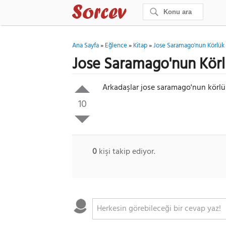
Ana Sayfa
»
Eğlence
»
Kitap
»
Jose Saramago'nun Körlük 
Jose Saramago'nun Körl
Arkadaşlar jose saramago'nun körlük
10
0
kişi takip ediyor.