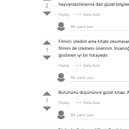
hayvanlastiklarina dair güzel bilgiler
2
Paylaş:
Daha fazla
Filmini izledim ama kitabı okumasa
filmini de izlemeni öneririm. İnsano
1
gösteren iyi bir hikayedir.
Paylaş:
Daha fazla
Bütününü düşününce güzel kitap. Am
1
Paylaş:
Daha fazla