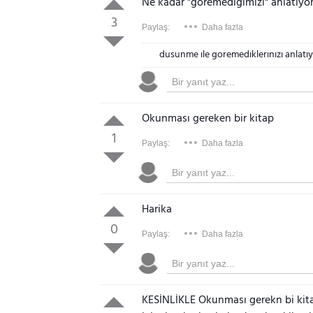
Ne kadar "göremediğimizi" anlatıyor a
3
Paylaş:
Daha fazla
dusunme ıle goremedıklerınızı anlatıyo
Okunması gereken bir kitap
1
Paylaş:
Daha fazla
Harika
0
Paylaş:
Daha fazla
KESİNLİKLE Okunması gerekn bi kit