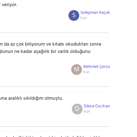
 veriyor.
Süleyman Kaçak
S
8 yıl
m da az çok biliyorum ve kitabı okuduktan sonra
ğlunun ne kadar aşağılık bir varlık olduğunu
Mehmet Çörüz
M
8 yıl
a aralıklı sıkıldığım olmuştu.
Dilara Özcihan
D
8 yıl