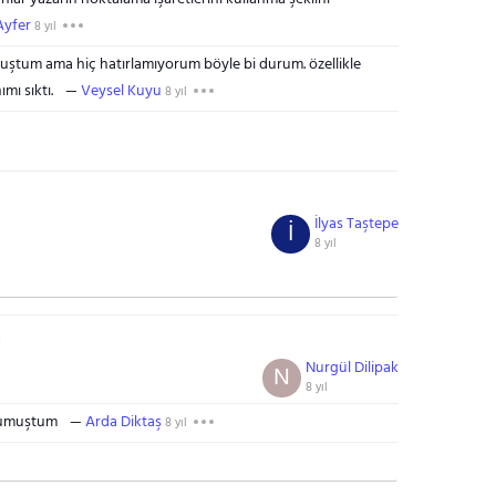
Ayfer
8 yıl
uştum ama hiç hatırlamıyorum böyle bi durum. özellikle
mı sıktı.
Veysel Kuyu
8 yıl
İlyas Taştepe
İ
8 yıl
m
Nurgül Dilipak
N
8 yıl
okumuştum
Arda Diktaş
8 yıl