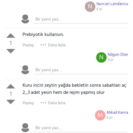
Nurcan Landancu
N
8 yıl
Prebiyotik kullansın.
1
Paylaş:
Daha fazla
Nilgün Öter
N
8 yıl
Kuru inciri zeytin yağda bekletin sonra sabahları aç
2_3 adet yesin hem de rejim yapmış olur
1
Paylaş:
Daha fazla
Mikail Kanra
M
8 yıl