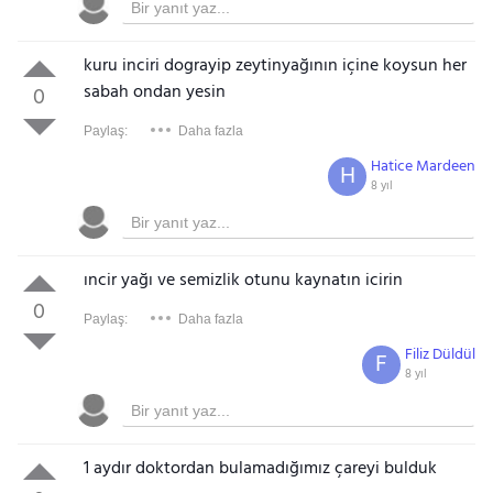
kuru inciri dograyip zeytinyağının içine koysun her
sabah ondan yesin
0
Paylaş:
Daha fazla
Hatice Mardeen
H
8 yıl
ıncir yağı ve semizlik otunu kaynatın icirin
0
Paylaş:
Daha fazla
Filiz Düldül
F
8 yıl
1 aydır doktordan bulamadığımız çareyi bulduk