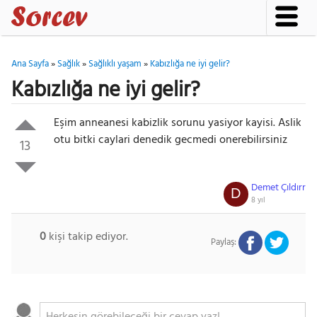
Ana Sayfa
»
Sağlık
»
Sağlıklı yaşam
»
Kabızlığa ne iyi gelir?
Kabızlığa ne iyi gelir?
Eşim anneanesi kabizlik sorunu yasiyor kayisi. Aslik
otu bitki caylari denedik gecmedi onerebilirsiniz
13
Demet Çıldırr
D
8 yıl
0
kişi takip ediyor.
Paylaş: