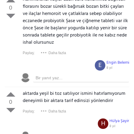
florasını bozar sürekli bağırsak bozan bitki çayları
0
ve ilaçlar hemoroit ve çatlaklara sebep olabiliyor
eczanede probiyotik Şase ve çiğneme tableti var ilk
önce Şase ile başlanır yogurda katılıp yenir bir süre
sonrada tablete geçilir probiyotik ile ne kabız nede
ishal olursunuz
Paylaş:
Daha fazla
Engin Belemi
E
8 yıl
aktarda yeşil bi toz satılıyor ismini hatırlamıyorum
deneyimli bir aktara tarif edinsizi yönlendirir
0
Paylaş:
Daha fazla
Hülya Şayir
H
8 yıl