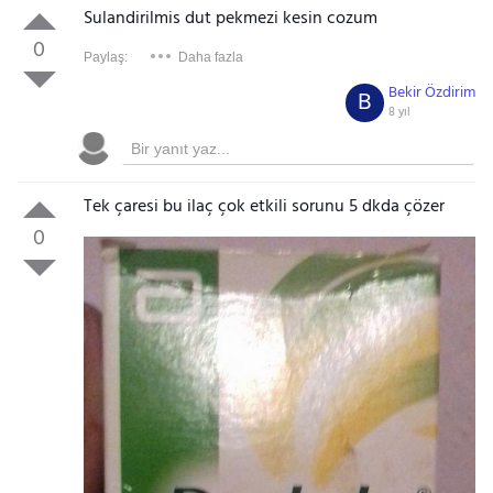
Sulandirilmis dut pekmezi kesin cozum
0
Paylaş:
Daha fazla
Bekir Özdirim
B
8 yıl
Tek çaresi bu ilaç çok etkili sorunu 5 dkda çözer
0