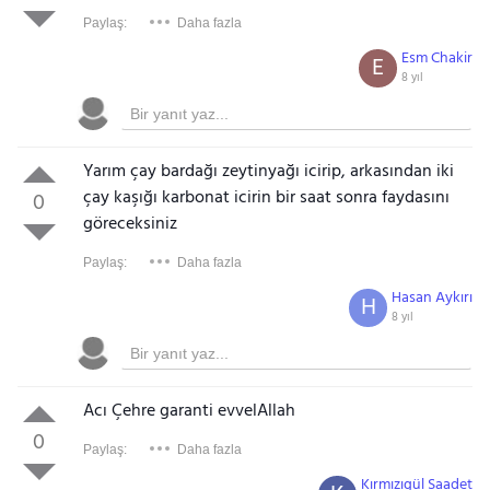
Paylaş:
Daha fazla
Esm Chakir
E
8 yıl
Gezinti Menüsü
Yarım çay bardağı zeytinyağı icirip, arkasından iki
çay kaşığı karbonat icirin bir saat sonra faydasını
0
göreceksiniz
Paylaş:
Daha fazla
Hasan Aykırı
H
8 yıl
Acı Çehre garanti evvelAllah
0
Paylaş:
Daha fazla
Kırmızıgül Saadet