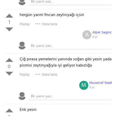
hergün yarım fincan zeytinyağı içsin
1
Paylaş:
Daha fazla
Alper Sagınc
A
8 yıl
Çiğ pırasa yemelerini yanında soğan gibi yesin yada
pismisi zeytinyağıyla iyi geliyor kabızlığa
0
Paylaş:
Daha fazla
Muserref Steel
M
8 yıl
Erik yesin