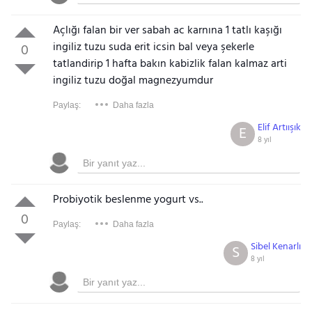
Açlığı falan bir ver sabah ac karnına 1 tatlı kaşığı
ingiliz tuzu suda erit icsin bal veya şekerle
0
tatlandirip 1 hafta bakın kabizlik falan kalmaz arti
ingiliz tuzu doğal magnezyumdur
Paylaş:
Daha fazla
Elif Artıışık
E
8 yıl
Probiyotik beslenme yogurt vs..
0
Paylaş:
Daha fazla
Sibel Kenarlı
S
8 yıl