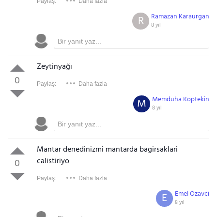
Paylaş:
Daha fazla
Ramazan Karaurgan
R
8 yıl
Zeytinyağı
0
Paylaş:
Daha fazla
Memduha Koptekin
M
8 yıl
Mantar denedinizmi mantarda bagirsaklari
calistiriyo
0
Paylaş:
Daha fazla
Emel Ozavci
E
8 yıl