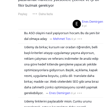
pazarlamak markette yükseklere çekmek ve iyi bir
fikir bulmak gerekiyor
Paylaş:
Daha fazla
Enes Demirgen
E
8 yıl
Bu ASO olayini nasil yapiyorsun hocam. Bu da yeni bir
dal olmaya aday
Mehmet Tos
8 yıl
Udemy da birkaç kursum var oradan öğrendim, belli
başlı kriterleri atayıp uygulamayı yayına alıyorsun,
reklam çalışması ve referans indirmeler ile analiz edip
ona göre hedef kitlende genişleme yapacak şekilde
optimizasyonlara gidiyorsun. Başlık, açıklama, kapak
resmi, uygulama boyutu, çoklu dil- translate daha
birkaç madde var. Web sitelerdeki SEO gibi ama biraz
daha zahmetli çünkü optimizasyonu sürekli yapmak
gerekebiliyor.
Enes Demirgen
8 yıl
Udemy linklerini paylasabilir misin. Cunku urunu