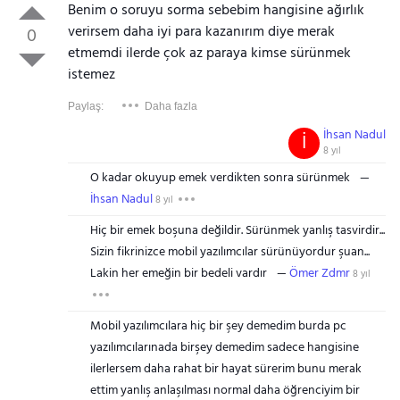
Benim o soruyu sorma sebebim hangisine ağırlık
verirsem daha iyi para kazanırım diye merak
0
etmemdi ilerde çok az paraya kimse sürünmek
istemez
Paylaş:
Daha fazla
İhsan Nadul
İ
8 yıl
O kadar okuyup emek verdikten sonra sürünmek
İhsan Nadul
8 yıl
Hiç bir emek boşuna değildir. Sürünmek yanlış tasvirdir...
Sizin fikrinizce mobil yazılımcılar sürünüyordur şuan...
Lakin her emeğin bir bedeli vardır
Ömer Zdmr
8 yıl
Mobil yazılımcılara hiç bir şey demedim burda pc
yazılımcılarınada birşey demedim sadece hangisine
ilerlersem daha rahat bir hayat sürerim bunu merak
ettim yanlış anlaşılması normal daha öğrenciyim bir