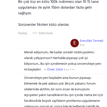
Bir çok kişi en kötü 100k indirmesi olan 10 15 tane
uygulaması ile aylık 15bin dolardan fazla gelir
sağlıyor.
Sürünenler fikirleri kötü olanlar.
Paylaş:
Daha fazla
Emrullah Termeli
E
8 yıl
Merak ediyorum... Ne kadar süredir mobil yazılımcı
olarak çalişiyorsun? Herhalde piyasayı çok iyi
biliyorsun... Bu işin içindemesin yoksa üniversiteye yeni
mi başladın!
Ömer Zdmr
8 yıl
Üniversiteye yeni başladım ama bunun piyasayı
bilmemek ile pek alakası yok. Birçok yabancı forum
sitelerinde aktifim, bir sürü insan ile konuştum.
Ayrıyeten yakın tanıdıklarım bu işin içinde. Hatta biri için
facebookda büyük sayfaların postlarına uygulamanın
videosunu yorum at, sonra hile ile beğendir taktiği ile