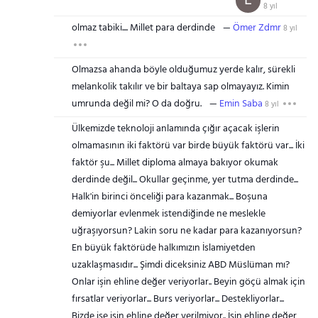
E
8 yıl
olmaz tabiki.... Millet para derdinde
Ömer Zdmr
8 yıl
Olmazsa ahanda böyle olduğumuz yerde kalır, sürekli
melankolik takılır ve bir baltaya sap olmayayız. Kimin
umrunda değil mi? O da doğru.
Emin Saba
8 yıl
Ülkemizde teknoloji anlamında çığır açacak işlerin
olmamasının iki faktörü var birde büyük faktörü var... İki
faktör şu... Millet diploma almaya bakıyor okumak
derdinde değil... Okullar geçinme, yer tutma derdinde...
Halk'in birinci önceliği para kazanmak... Boşuna
demiyorlar evlenmek istendiğinde ne meslekle
uğraşıyorsun? Lakin soru ne kadar para kazanıyorsun?
En büyük faktörüde halkımızın İslamiyetden
uzaklaşmasıdır... Şimdi diceksiniz ABD Müslüman mı?
Onlar işin ehline değer veriyorlar.. Beyin göçü almak için
fırsatlar veriyorlar... Burs veriyorlar... Destekliyorlar...
Bizde ise işin ehline değer verilmiyor.. İşin ehline değer