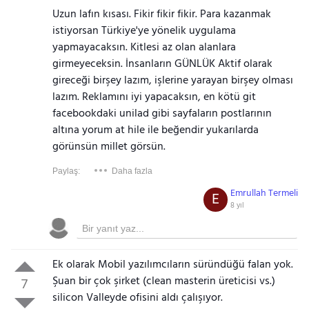
Uzun lafın kısası. Fikir fikir fikir. Para kazanmak
istiyorsan Türkiye'ye yönelik uygulama
yapmayacaksın. Kitlesi az olan alanlara
girmeyeceksin. İnsanların GÜNLÜK Aktif olarak
gireceği birşey lazım, işlerine yarayan birşey olması
lazım. Reklamını iyi yapacaksın, en kötü git
facebookdaki unilad gibi sayfaların postlarının
altına yorum at hile ile beğendir yukarılarda
görünsün millet görsün.
Paylaş:
Daha fazla
Emrullah Termeli
E
8 yıl
Ek olarak Mobil yazılımcıların süründüğü falan yok.
Şuan bir çok şirket (clean masterin üreticisi vs.)
7
silicon Valleyde ofisini aldı çalışıyor.