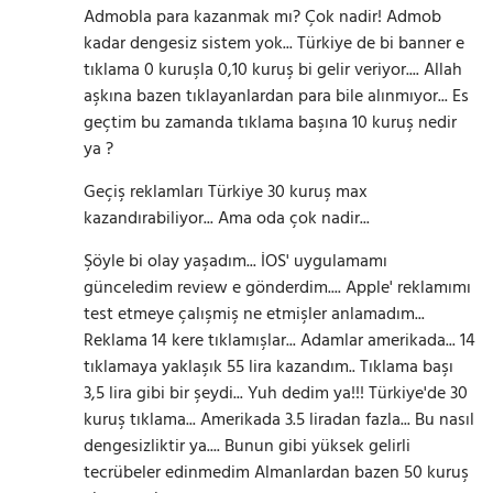
Admobla para kazanmak mı? Çok nadir! Admob
kadar dengesiz sistem yok... Türkiye de bi banner e
tıklama 0 kuruşla 0,10 kuruş bi gelir veriyor.... Allah
aşkına bazen tıklayanlardan para bile alınmıyor... Es
geçtim bu zamanda tıklama başına 10 kuruş nedir
ya ?
Geçiş reklamları Türkiye 30 kuruş max
kazandırabiliyor... Ama oda çok nadir...
Şöyle bi olay yaşadım... İOS' uygulamamı
günceledim review e gönderdim.... Apple' reklamımı
test etmeye çalışmiş ne etmişler anlamadım...
Reklama 14 kere tıklamışlar... Adamlar amerikada... 14
tıklamaya yaklaşık 55 lira kazandım.. Tıklama başı
3,5 lira gibi bir şeydi... Yuh dedim ya!!! Türkiye'de 30
kuruş tıklama... Amerikada 3.5 liradan fazla... Bu nasıl
Gezinti Menüsü
dengesizliktir ya.... Bunun gibi yüksek gelirli
tecrübeler edinmedim Almanlardan bazen 50 kuruş