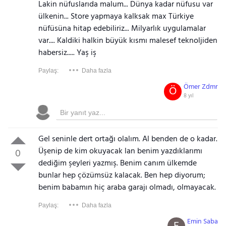
Lakin nüfuslarıda malum... Dünya kadar nüfusu var
ülkenin... Store yapmaya kalksak max Türkiye
nüfüsüna hitap edebiliriz... Milyarlık uygulamalar
var.... Kaldiki halkin büyük kısmı malesef teknoljiden
habersiz..... Yaş iş
Paylaş:
Daha fazla
Ömer Zdmr
Ö
8 yıl
Gel seninle dert ortağı olalım. Al benden de o kadar.
Üşenip de kim okuyacak lan benim yazdıklarımı
0
dediğim şeyleri yazmış. Benim canım ülkemde
bunlar hep çözümsüz kalacak. Ben hep diyorum;
benim babamın hiç araba garajı olmadı, olmayacak.
Paylaş:
Daha fazla
Emin Saba