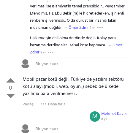
verilmesi ise İslamiyet'in temel prensibidir... Peygamber
Efendimiz, Hz. Ebu Bekir (ra)ile hicret ederken, işin ehli
rehbere işi vermişdi... O da dürüst bir insandı lakin
müslüman değildi
Ömer Zdmr
8 yıl
Halkımız işin ehli olma derdinde değil... Kolay para
kazanma derdindeler... Misal köşe kapmaca
Ömer
Zdmr
8 yıl
Mobil pazar kötü değil. Türkiye de yazılım sektörü
kötü alayı.(mobil, web, oyun..) sebebide ülkede
0
yazılıma para verilmemesi .
Paylaş:
Daha fazla
Mehmet Kavilci
M
8 yıl