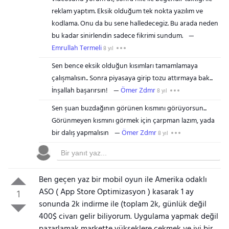
reklam yaptım. Eksik olduğum tek nokta yazılım ve
kodlama. Onu da bu sene halledecegiz. Bu arada neden
bu kadar sinirlendin sadece fikrimi sundum.
Emrullah Termeli
8 yıl
Sen bence eksik olduğun kısımları tamamlamaya
çalışmalısın.. Sonra piyasaya girip tozu attırmaya bak...
İnşallah başarırsın!
Ömer Zdmr
8 yıl
Sen şuan buzdağının görünen kısmını görüyorsun...
Görünmeyen kısmını görmek için çarpman lazım, yada
bir dalış yapmalısın
Ömer Zdmr
8 yıl
Ben geçen yaz bir mobil oyun ile Amerika odaklı
ASO ( App Store Optimizasyon ) kasarak 1 ay
1
sonunda 2k indirme ile (toplam 2k, günlük değil
400$ civarı gelir biliyorum. Uygulama yapmak değil