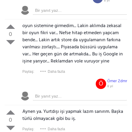
8 yıl
oyun sistemine girmedim... Lakin aklımda zekasal
bir oyun fikri var... Nefse hitap etmeden yapcam
0
bende... Lakin artık store da uygulamanın farkına
varılması zorlaştı.... Piyasada büssürü uygulama
var... Her geçen gün de artmakda... Bu iş Google in
işine yarıyor... Reklamdan vole vuruyor yine
Paylaş:
Daha fazla
Ömer Zdmr
Ö
8 yıl
Aynen ya. Yurtdışı işi yapmak lazım sanırım. Başka
türlü olmayacak gibi bu iş.
0
Paylaş:
Daha fazla