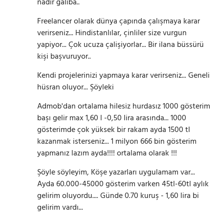
nadir galiba..
Freelancer olarak dünya çapında çalışmaya karar
verirseniz... Hindistanlılar, çinliler size vurgun
yapiyor... Çok ucuza çalişiyorlar... Bir ilana büssürü
kişi başvuruyor..
Kendi projelerinizi yapmaya karar verirseniz... Geneli
hüsran oluyor... Şöyleki
Admob'dan ortalama hilesiz hurdasız 1000 gösterim
başı gelir max 1,60 l -0,50 lira arasında... 1000
gösterimde çok yüksek bir rakam ayda 1500 tl
kazanmak isterseniz... 1 milyon 666 bin gösterim
yapmanız lazım ayda!!!! ortalama olarak !!!
Şöyle söyleyim, Köşe yazarları uygulamam var...
Ayda 60.000-45000 gösterim varken 45tl-60tl aylık
gelirim oluyordu.... Günde 0.70 kuruş - 1,60 lira bi
gelirim vardı...