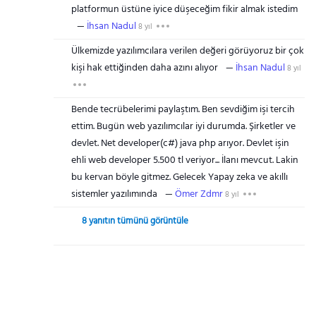
platformun üstüne iyice düşeceğim fikir almak istedim
İhsan Nadul
8 yıl
Ülkemizde yazılımcılara verilen değeri görüyoruz bir çok
kişi hak ettiğinden daha azını alıyor
İhsan Nadul
8 yıl
Bende tecrübelerimi paylaştım. Ben sevdiğim işi tercih
ettim. Bugün web yazılımcılar iyi durumda. Şirketler ve
devlet. Net developer(c#) java php arıyor. Devlet işin
ehli web developer 5.500 tl veriyor... İlanı mevcut. Lakin
bu kervan böyle gitmez. Gelecek Yapay zeka ve akıllı
sistemler yazılımında
Ömer Zdmr
8 yıl
8 yanıtın tümünü görüntüle