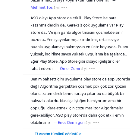
pazarlamak, ortaya koymaktan daha onemli.
Mehmet Tos
8 yıl
ASO olayı App store da etkili... Play Store ise para
kazanma derdin de... Gereksiz çok uygulama var Play
Store da... Ve işin garibi algoritmasını çözmekde sinir
bozucu... Yenı yayınlanmış az indirilmiş orta seviye
puanla uygulamayı bakmışssın en üste koyuyor... Puanı
yüksek, indirilme sayısı yüksek uygulama ise aşalarda...
Eğer Play Store, App Store gibi olsaydı geliştiriciler
rahat ederdi
Ömer Zdmr
8 yıl
Benim bahsettiğim uygulama play store da app Store'da
değil Algoritma gerçekten çözmek çok çok zor. Çözen
olursa zaten direk birinci sıraya çıkar bu da büyük bir
haksızlık olurdu. Nasıl çalıştığını bilmiyorum ama bir
çöplüğü idare etmek için çözülmesi zor Algoritmalar
gerekebiliyor. ASO play Store'da daha çok etkili emin
olabilirsiniz
Enes Demirgen
8 yıl
13 yanıtın tümünü görüntüle