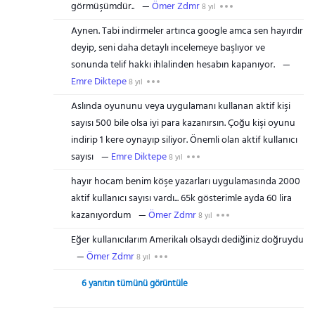
görmüşümdür..
Ömer Zdmr
8 yıl
Aynen. Tabi indirmeler artınca google amca sen hayırdır
deyip, seni daha detaylı incelemeye başlıyor ve
sonunda telif hakkı ihlalinden hesabın kapanıyor.
Emre Diktepe
8 yıl
Aslında oyununu veya uygulamanı kullanan aktif kişi
sayısı 500 bile olsa iyi para kazanırsın. Çoğu kişi oyunu
indirip 1 kere oynayıp siliyor. Önemli olan aktif kullanıcı
sayısı
Emre Diktepe
8 yıl
hayır hocam benim köşe yazarları uygulamasında 2000
aktif kullanıcı sayısı vardı... 65k gösterimle ayda 60 lira
kazanıyordum
Ömer Zdmr
8 yıl
Eğer kullanıcılarım Amerikalı olsaydı dediğiniz doğruydu
Ömer Zdmr
8 yıl
6 yanıtın tümünü görüntüle