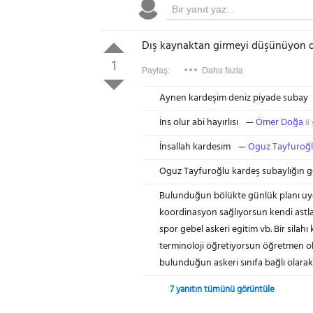
Dış kaynaktan girmeyi düşünüyon d
1
Paylaş:
Daha fazla
Aynen kardeşim deniz piyade subay
İns olur abi hayırlısı
Ömer Doğa
8 
İnsallah kardesim
Oguz Tayfuroğ
Oguz Tayfuroğlu kardeş subaylığın gene
Bulunduğun bölükte günlük planı uygu
koordinasyon sağlıyorsun kendi astları
spor gebel askeri egitim vb. Bir silah
terminoloji öğretiyorsun öğretmen olu
bulunduğun askeri sınıfa bağlı olarak
7 yanıtın tümünü görüntüle