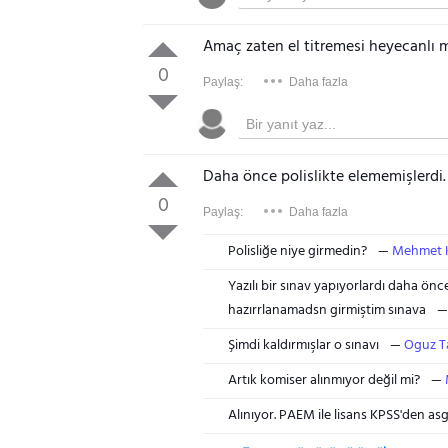
Amaç zaten el titremesi heyecanlı m
0
Paylaş:
Daha fazla
Daha önce polislikte elememişlerdi
0
Paylaş:
Daha fazla
Polisliğe niye girmedin?
Mehmet 
Yazılı bir sınav yapıyorlardı daha önc
hazırrlanamadsn girmiştim sınava
Şimdi kaldırmışlar o sınavı
Oguz T
Artık komiser alınmıyor değil mi?
Alınıyor. PAEM ile lisans KPSS'den asg