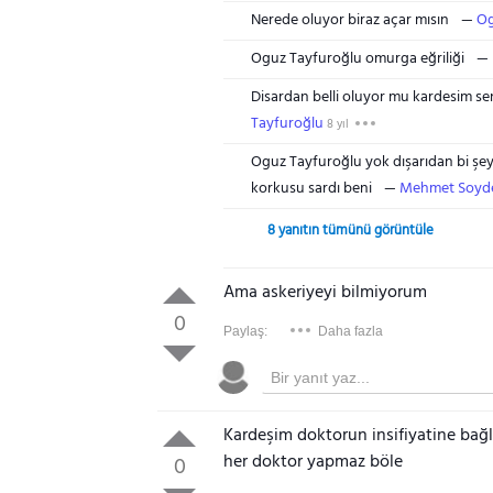
Nerede oluyor biraz açar mısın
Og
Oguz Tayfuroğlu omurga eğriliği
Disardan belli oluyor mu kardesim s
Tayfuroğlu
8 yıl
Oguz Tayfuroğlu yok dışarıdan bi ş
korkusu sardı beni
Mehmet Soyd
8 yanıtın tümünü görüntüle
Ama askeriyeyi bilmiyorum
0
Paylaş:
Daha fazla
Kardeşim doktorun insifiyatine bağl
her doktor yapmaz böle
0