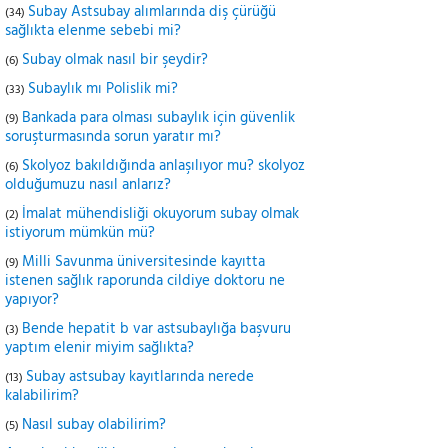
Subay Astsubay alımlarında diş çürüğü
(34)
sağlıkta elenme sebebi mi?
Subay olmak nasıl bir şeydir?
(6)
Subaylık mı Polislik mi?
(33)
Bankada para olması subaylık için güvenlik
(9)
soruşturmasında sorun yaratır mı?
Skolyoz bakıldığında anlaşılıyor mu? skolyoz
(6)
olduğumuzu nasıl anlarız?
İmalat mühendisliği okuyorum subay olmak
(2)
istiyorum mümkün mü?
Milli Savunma üniversitesinde kayıtta
(9)
istenen sağlık raporunda cildiye doktoru ne
yapıyor?
Bende hepatit b var astsubaylığa başvuru
(3)
yaptım elenir miyim sağlıkta?
Subay astsubay kayıtlarında nerede
(13)
kalabilirim?
Nasıl subay olabilirim?
(5)