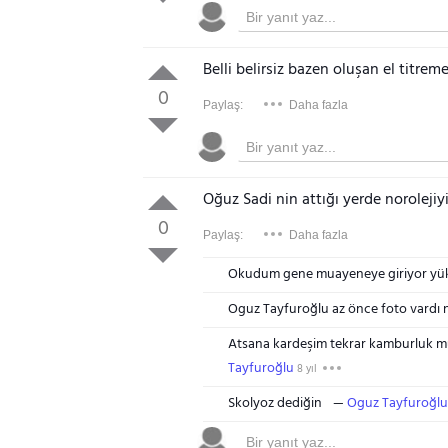
Belli belirsiz bazen oluşan el titre
0
Paylaş:
Daha fazla
Oğuz Sadi nin attığı yerde norolejiy
0
Paylaş:
Daha fazla
Okudum gene muayeneye giriyor yüks
Oguz Tayfuroğlu az önce foto vardı ne
Atsana kardeşim tekrar kamburluk m
Tayfuroğlu
8 yıl
Skolyoz dediğin
Oguz Tayfuroğlu