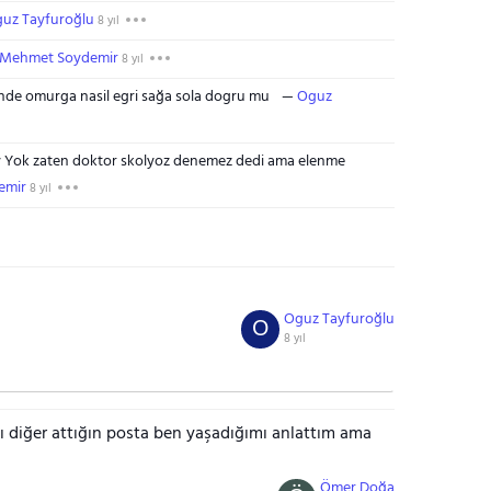
uz Tayfuroğlu
8 yıl
Mehmet Soydemir
8 yıl
ende omurga nasil egri sağa sola dogru mu
Oguz
ey Yok zaten doktor skolyoz denemez dedi ama elenme
emir
8 yıl
Oguz Tayfuroğlu
O
8 yıl
ı diğer attığın posta ben yaşadığımı anlattım ama
Ömer Doğa