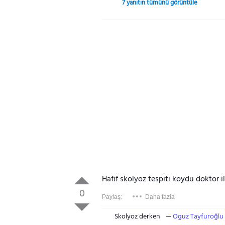
7 yanıtın tümünü görüntüle
Hafif skolyoz tespiti koydu doktor 
0
Paylaş:
Daha fazla
Skolyoz derken
Oguz Tayfuroğlu