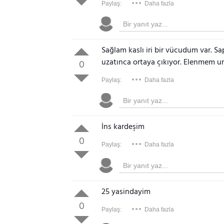
Paylaş:
Daha fazla
Sağlam kaslı iri bir vücudum var. S
uzatınca ortaya çıkıyor. Elenmem 
0
Paylaş:
Daha fazla
İns kardeşim
0
Paylaş:
Daha fazla
25 yasindayim
0
Paylaş:
Daha fazla