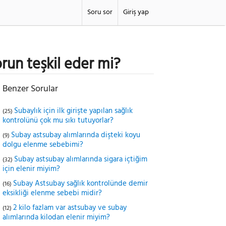
Soru sor
Giriş yap
orun teşkil eder mi?
Benzer Sorular
Subaylık için ilk girişte yapılan sağlık
(25)
kontrolünü çok mu sıkı tutuyorlar?
Subay astsubay alımlarında dişteki koyu
(9)
dolgu elenme sebebimi?
Subay astsubay alımlarında sigara içtiğim
(32)
için elenir miyim?
Subay Astsubay sağlık kontrolünde demir
(16)
eksikliği elenme sebebi midir?
2 kilo fazlam var astsubay ve subay
(12)
alımlarında kilodan elenir miyim?