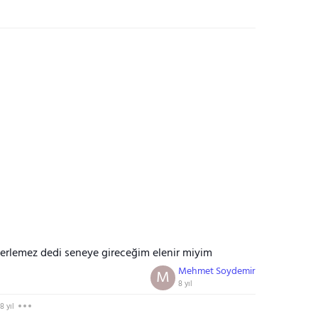
ilerlemez dedi seneye gireceğim elenir miyim
Mehmet Soydemir
M
8 yıl
8 yıl