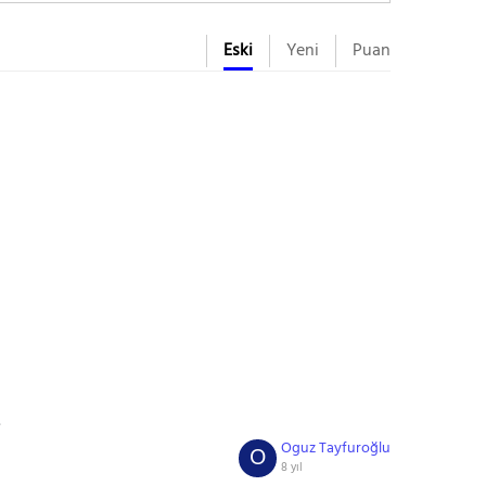
Eski
Yeni
Puan
.
Oguz Tayfuroğlu
O
8 yıl