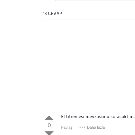
13 CEVAP
El titremesi mevzusunu soracaktım.
0
Paylaş:
Daha fazla