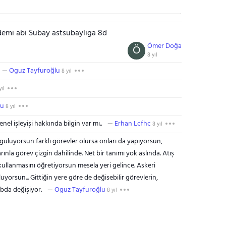
emi abi Subay astsubayliga 8d
Ömer Doğa
Ö
8 yıl
Oguz Tayfuroğlu
8 yıl
yıl
lu
8 yıl
l işleyişi hakkında bilgin var mı..
Erhan Lcfhc
8 yıl
luyorsun farklı görevler olursa onları da yapıyorsun,
nla görev çizgin dahilinde. Net bir tanımı yok aslında. Atış
ı kullanmasını öğretiyorsun mesela yeri gelince. Askeri
yorsun... Gittiğin yere göre de değisebilir görevlerin,
bda değişiyor.
Oguz Tayfuroğlu
8 yıl