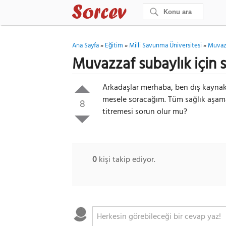
Ana Sayfa
»
Eğitim
»
Milli Savunma Üniversitesi
»
Muvazz
Muvazzaf subaylık için s
Arkadaşlar merhaba, ben dış kaynakt
mesele soracağım. Tüm sağlık aşama
8
titremesi sorun olur mu?
0
kişi takip ediyor.