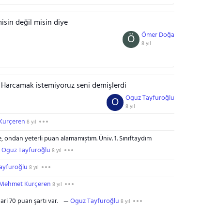
isin değil misin diye
Ömer Doğa
Ö
8 yıl
. Harcamak istemiyoruz seni demişlerdi
Oguz Tayfuroğlu
O
8 yıl
Kurçeren
8 yıl
e, ondan yeterli puan alamamıştım. Üniv. 1. Sınıftaydım
Oguz Tayfuroğlu
8 yıl
ayfuroğlu
8 yıl
Mehmet Kurçeren
8 yıl
ari 70 puan şartı var.
Oguz Tayfuroğlu
8 yıl