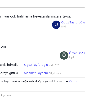
mem var çok hafif ama heyecanlanınca artıyor.
Oguz Tayfuroğlu
O
8 yıl
i oku
Ömer Doğa
Ö
8 yıl
ek ihtimalle
Oguz Tayfuroğlu
8 yıl
reye gitti la
Mehmet Soydemir
8 yıl
u oluyor yoksa sağa sola doğru yamukluk mu
Oguz
8 yıl