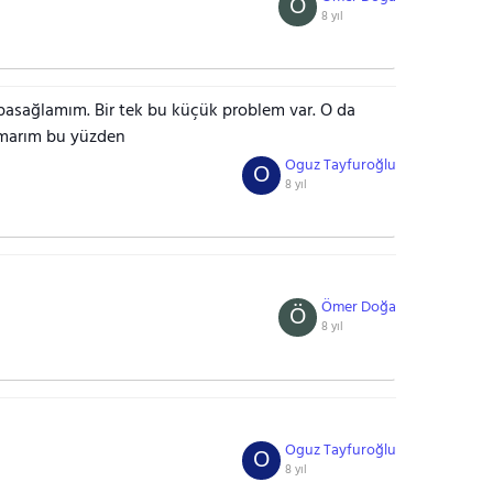
Ö
8 yıl
apasağlamım. Bir tek bu küçük problem var. O da
umarım bu yüzden
Oguz Tayfuroğlu
O
8 yıl
Ömer Doğa
Ö
8 yıl
Oguz Tayfuroğlu
O
8 yıl