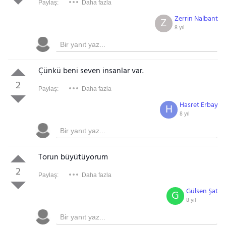
Paylaş:
Daha fazla
Zerrin Nalbant
Z
8 yıl
Çünkü beni seven insanlar var.
2
Paylaş:
Daha fazla
Hasret Erbay
H
8 yıl
Torun büyütüyorum
2
Paylaş:
Daha fazla
Gülsen Şat
G
8 yıl