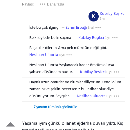
Paylaş:
Daha fazla
Kubilay Beşikci
K
8 yıl
İşte bu çok ilginç
Evrim Erbağı
8 yıl
Belki öyledir belki saçma
Kubilay Beşikci
8 yıl
Başarılar dilerim. Ama pek mümkün değil gibi.
Neslihan Uluorta
8 yıl
Neslihan Uluorta Yaşlanacak kadar ömrüm olursa
şahsen düşüncem budur.
Kubilay Beşikci
8 yıl
Hayırlı uzun ömürler ve ölümler diliyorum. Kendi ölüm
zamanını ve şeklini seçerseniz bu intihar olur diye
düşünüyorum. Saygılar.
Neslihan Uluorta
8 yıl
7 yanıtın tümünü görüntüle
Yaşamalıyım çünkü o lanet ejderha duvarı yıktı. Kış
Gezinti Menüsü