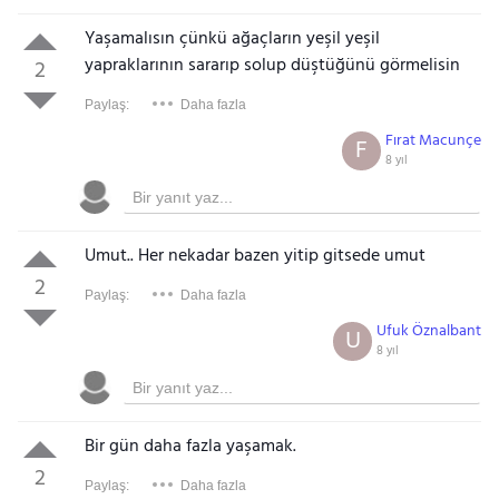
Yaşamalısın çünkü ağaçların yeşil yeşil
yapraklarının sararıp solup düştüğünü görmelisin
2
Paylaş:
Daha fazla
Fırat Macunçe
F
8 yıl
Umut.. Her nekadar bazen yitip gitsede umut
2
Paylaş:
Daha fazla
Ufuk Öznalbant
U
8 yıl
Bir gün daha fazla yaşamak.
2
Paylaş:
Daha fazla