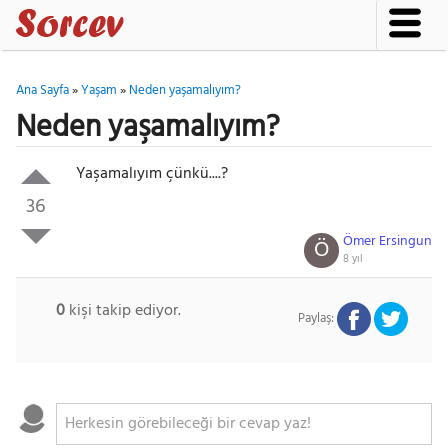
Ana Sayfa
»
Yaşam
»
Neden yaşamalıyım?
Neden yaşamalıyım?
Yaşamalıyım çünkü....?
36
Ömer Ersingun
Ö
8 yıl
0
kişi takip ediyor.
Paylaş: