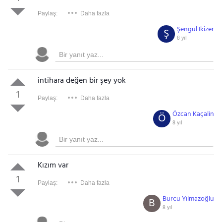
Paylaş:
Daha fazla
Şengül Ikizer
Ş
8 yıl
intihara değen bir şey yok
1
Paylaş:
Daha fazla
Özcan Kaçalin
Ö
8 yıl
Kızım var
1
Paylaş:
Daha fazla
Burcu Yılmazoğlu
B
8 yıl