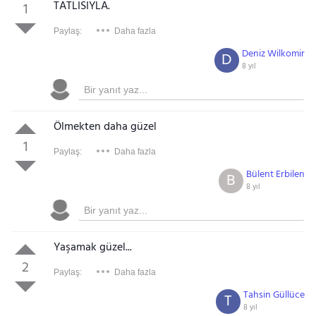
TATLISIYLA.
1
Paylaş:
Daha fazla
Deniz Wilkomir
D
8 yıl
Ölmekten daha güzel
1
Paylaş:
Daha fazla
Bülent Erbilen
B
8 yıl
Yaşamak güzel...
2
Paylaş:
Daha fazla
Tahsin Güllüce
T
8 yıl