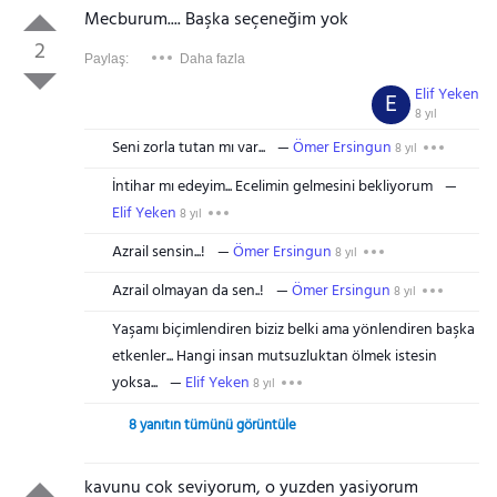
Mecburum.... Başka seçeneğim yok
2
Paylaş:
Daha fazla
Elif Yeken
E
8 yıl
Seni zorla tutan mı var...
Ömer Ersingun
8 yıl
İntihar mı edeyim... Ecelimin gelmesini bekliyorum
Elif Yeken
8 yıl
Azrail sensin...!
Ömer Ersingun
8 yıl
Azrail olmayan da sen..!
Ömer Ersingun
8 yıl
Yaşamı biçimlendiren biziz belki ama yönlendiren başka
etkenler... Hangi insan mutsuzluktan ölmek istesin
yoksa...
Elif Yeken
8 yıl
8 yanıtın tümünü görüntüle
kavunu cok seviyorum, o yuzden yasiyorum