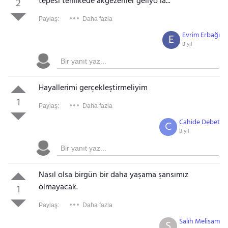
tepesi tehlikede akgezenler geliyo la...
2
Paylaş:
Daha fazla
Evrim Erbağı
E
8 yıl
Hayallerimi gerçekleştirmeliyim
1
Paylaş:
Daha fazla
Cahide Debet
C
8 yıl
Nasıl olsa birgün bir daha yaşama şansımız
olmayacak.
1
Paylaş:
Daha fazla
Salıh Melisam
S