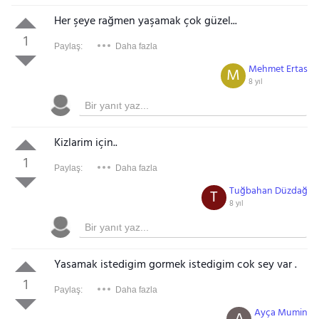
Her şeye rağmen yaşamak çok güzel...
1
Paylaş:
Daha fazla
Mehmet Ertas
M
8 yıl
Kizlarim için..
1
Paylaş:
Daha fazla
Tuğbahan Düzdağ
T
8 yıl
Yasamak istedigim gormek istedigim cok sey var .
1
Paylaş:
Daha fazla
Ayça Mumin