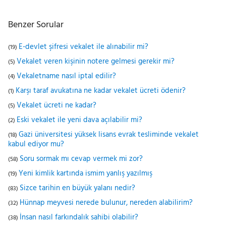
Benzer Sorular
E-devlet şifresi vekalet ile alınabilir mi?
(19)
Vekalet veren kişinin notere gelmesi gerekir mi?
(5)
Vekaletname nasıl iptal edilir?
(4)
Karşı taraf avukatına ne kadar vekalet ücreti ödenir?
(1)
Vekalet ücreti ne kadar?
(5)
Eski vekalet ile yeni dava açılabilir mi?
(2)
Gazi üniversitesi yüksek lisans evrak tesliminde vekalet
(18)
kabul ediyor mu?
Soru sormak mı cevap vermek mi zor?
(58)
Yeni kimlik kartında ismim yanlış yazılmış
(19)
Sizce tarihin en büyük yalanı nedir?
(83)
Hünnap meyvesi nerede bulunur, nereden alabilirim?
(32)
İnsan nasıl farkındalık sahibi olabilir?
(38)