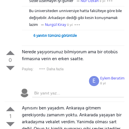
Sizde uzatmayin iyi gunler
Nur Özkan
8 yıl
Bu üniversiteden unniversiye hatta fakülteye göre bile
değişebilir. Arkadaşın dediği gibi kesin konuşmamak
lazim
Nurgül Kiray
8 yıl
6 yanıtın tümünü görüntüle
Nerede yaşıyorsunuz bilmiyorum ama bir otobüs
firmasına verin en erken saatte.
0
Paylaş:
Daha fazla
Eylem Beratim
E
8 yıl
Aynısını ben yaşadım. Ankaraya gitmem
gerekiyordu zamanım yoktu. Ankarada yaşayan bir
1
arkadaşıma vekalet verdim. Yanimda olması sart