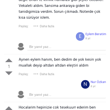
değil. Onun tc kimlik numarası gibi şeyler istediler.
Vekaleti aldım. Sansima ankaraya giden bi
tanidigimiza verdim. Sorun çıkmadı. Noterde çok
kısa sürüyor islem.
Paylaş:
Daha fazla
Eylem Beratim
E
8 yıl
Aynen eylem hanım, ben dedim de yok kesin yok
muallak deyip altdan altdan eleştiri aldım
1
Paylaş:
Daha fazla
Nur Özkan
N
8 yıl
Hocalarim hepinizie cok tesekuurr ederim ben