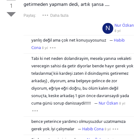
getirmeden yapmam dedi, artık şansa .....
1
Paylaş:
Daha fazla
Nur Özkan
N
8 yıl
yanlış değil ama çok net konuşuyosunuz
Habib
Cona
8 yıl
Tabi ki net neden dolandirayim, mesela yanına vekaleti
verecegin sahisi da getir diyorlar bende hayır gerek yok
telaslanma( kiii kardeşi zaten il disindaymis getiremez
arkadaş) , diyorum, ama belgeye gelince de zor
diyorum, eğriye eğri doğru, bu ölüm kalım değil
sonuçta, keske arkadaş 1 gün önce davransaydi yada
cuma günü sorup danissaydi!!!!!
Nur Özkan
8 yıl
bence yeterince yardımcı olmuşsuzdur uzatmamıza
gerek yok. İyi çalışmalar
Habib Cona
8 yıl