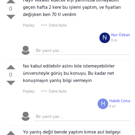
Hayır vekalet edecek kişi yaninizda olmayabilir
geçen hafta 2 kere bu işlemi yaptım, ve fiyatları
0
değişken ben 70 tl verdim
Paylaş:
Daha fazla
Nur Özkan
N
8 yıl
fax kabul edilebilir aslını bile istemeyebilirler
üniversiteyle görüş bu konuyu. Bu kadar net
0
konuşmayın yanlış bilgi vermeyin
Paylaş:
Daha fazla
Habib Cona
H
8 yıl
Yo yanlış değil bende yaptım kimse asıl belgeyi