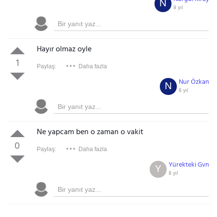
N
8 yıl
Hayır olmaz oyle
1
Paylaş:
Daha fazla
Nur Özkan
N
8 yıl
Ne yapcam ben o zaman o vakit
0
Paylaş:
Daha fazla
Yürekteki Gvn
Y
8 yıl