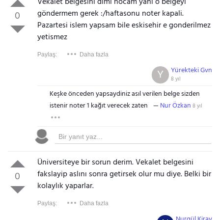
Vekalet belgesini dimi hocam yani o belgeyi
göndermem gerek :/haftasonu noter kapali.
0
Pazartesi islem yapsam bile eskisehir e gonderilmez
yetismez
Paylaş:
Daha fazla
Yürekteki Gvn
Y
8 yıl
Keşke önceden yapsaydiniz asıl verilen belge sizden
istenir noter 1 kağıt verecek zaten
Nur Özkan
8 yıl
Üniversiteye bir sorun derim. Vekalet belgesini
fakslayip aslını sonra getirsek olur mu diye. Belki bir
0
kolaylık yaparlar.
Paylaş:
Daha fazla
Nurgül Kiray