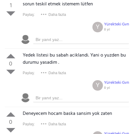
sorun teskil etmek istemem lütfen
1
Paylaş:
Daha fazla
Yürekteki Gvn
Y
8 yıl
Yedek listesi bu sabah aciklandi. Yani o yuzden bu
durumu yasadim .
0
Paylaş:
Daha fazla
Yürekteki Gvn
Y
8 yıl
Deneyecem hocam baska sansim yok zaten
0
Paylaş:
Daha fazla
Yürekteki Gvn