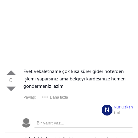
Evet vekaletname çok kısa sürer gider noterden
işlemi yaparsınız ama belgeyi kardesinize hemen
0
gondermeniz lazim
Paylaş:
Daha fazla
Nur Özkan
N
8 yıl