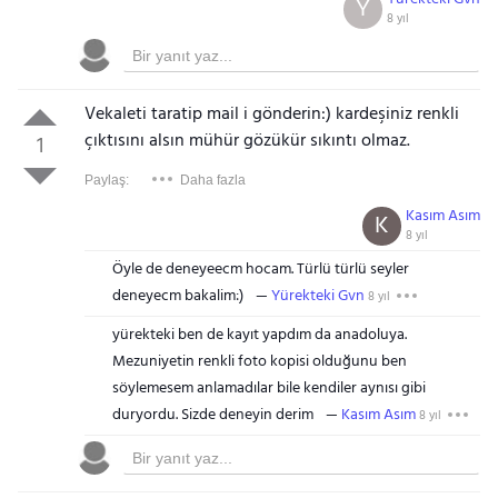
Y
8 yıl
Vekaleti taratip mail i gönderin:) kardeşiniz renkli
çıktısını alsın mühür gözükür sıkıntı olmaz.
1
Paylaş:
Daha fazla
Kasım Asım
K
8 yıl
Öyle de deneyeecm hocam. Türlü türlü seyler
deneyecm bakalim:)
Yürekteki Gvn
8 yıl
yürekteki ben de kayıt yapdım da anadoluya.
Mezuniyetin renkli foto kopisi olduğunu ben
söylemesem anlamadılar bile kendiler aynısı gibi
duryordu. Sizde deneyin derim
Kasım Asım
8 yıl