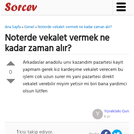
Ana Sayfa
»
Genel
»
Noterde vekalet vermek ne kadar zaman alır?
Noterde vekalet vermek ne
kadar zaman alır?
Arkadaslar anadolu unv kazandim pazartesi kayit
yapmam gerek kız kardeşime vekalet verecem bu
0
işlem cok uzun surer mi yani pazartesi direkt
vekalet verebilir miyim yetisir mi biri bana yardimci
olsun lütfen
Yürekteki Gvn
Y
8 yıl
1
kişi takip ediyor.