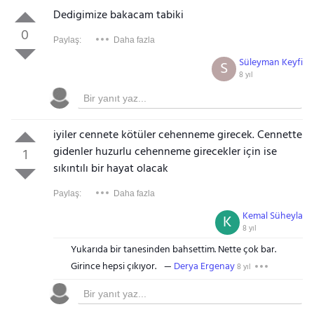
Dedigimize bakacam tabiki
0
Paylaş:
Daha fazla
Süleyman Keyfi
S
8 yıl
iyiler cennete kötüler cehenneme girecek. Cennette
gidenler huzurlu cehenneme girecekler için ise
1
sıkıntılı bir hayat olacak
Paylaş:
Daha fazla
Kemal Süheyla
K
8 yıl
Yukarıda bir tanesinden bahsettim. Nette çok bar.
Girince hepsi çıkıyor.
Derya Ergenay
8 yıl