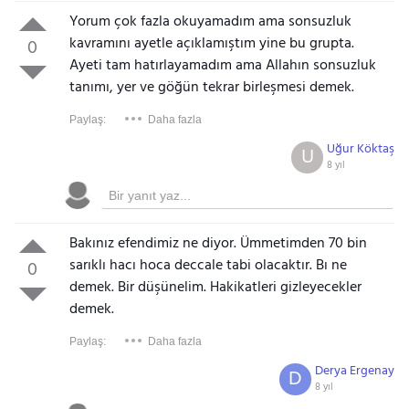
Yorum çok fazla okuyamadım ama sonsuzluk
kavramını ayetle açıklamıştım yine bu grupta.
0
Ayeti tam hatırlayamadım ama Allahın sonsuzluk
tanımı, yer ve göğün tekrar birleşmesi demek.
Paylaş:
Daha fazla
Uğur Köktaş
U
8 yıl
Bakınız efendimiz ne diyor. Ümmetimden 70 bin
sarıklı hacı hoca deccale tabi olacaktır. Bı ne
0
demek. Bir düşünelim. Hakikatleri gizleyecekler
demek.
Paylaş:
Daha fazla
Gezinti Menüsü
Derya Ergenay
D
8 yıl