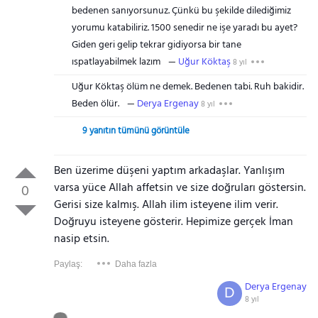
bedenen sanıyorsunuz. Çünkü bu şekilde dilediğimiz
yorumu katabiliriz. 1500 senedir ne işe yaradı bu ayet?
Giden geri gelip tekrar gidiyorsa bir tane
ıspatlayabilmek lazım
Uğur Köktaş
8 yıl
Uğur Köktaş ölüm ne demek. Bedenen tabi. Ruh bakidir.
Beden ölür.
Derya Ergenay
8 yıl
9 yanıtın tümünü görüntüle
Ben üzerime düşeni yaptım arkadaşlar. Yanlışım
varsa yüce Allah affetsin ve size doğruları göstersin.
0
Gerisi size kalmış. Allah ilim isteyene ilim verir.
Doğruyu isteyene gösterir. Hepimize gerçek İman
nasip etsin.
Paylaş:
Daha fazla
Derya Ergenay
D
8 yıl