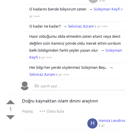
8 yıl
O kadarını bende biliyorum zaten
Süleyman Keyfi
8
yıl
O kadar ne kadar?
Selvinaz Azram
8 yıl
Hazır olduğumu idda etmedim zaten ataist veya deist
değilim sizin itaminiz yönde oldu merak ettim sordum
belki bildigimden farklı şeyler yazan olur
Süleyman
Keyfi
8 yıl
Her bilgi her yerde söylenmez Süleyman Bey...
Selvinaz Azram
8 yıl
Doğru kaynaktan islam dinini araştırın
1
Paylaş:
Daha fazla
Hamza Leodros
H
8 yıl