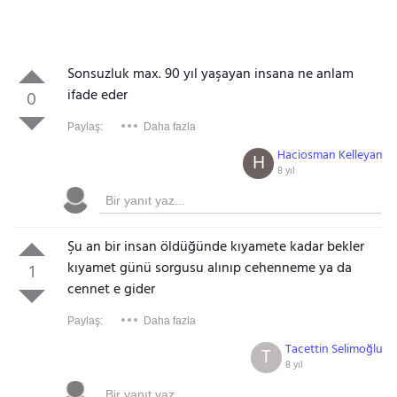
Sonsuzluk max. 90 yıl yaşayan insana ne anlam
ifade eder
0
Paylaş:
Daha fazla
Haciosman Kelleyan
H
8 yıl
Şu an bir insan öldüğünde kıyamete kadar bekler
kıyamet günü sorgusu alınıp cehenneme ya da
1
cennet e gider
Paylaş:
Daha fazla
Tacettin Selimoğlu
T
8 yıl