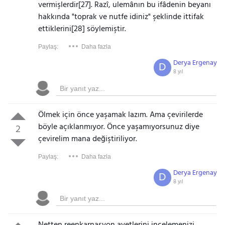
vermişlerdir[27]. Razî, ulemânın bu ifâdenin beyanı
hakkında "toprak ve nutfe idiniz" şeklinde ittifak
ettiklerini[28] söylemiştir.
Paylaş:
Daha fazla
Derya Ergenay
D
8 yıl
Ölmek için önce yaşamak lazım. Ama çevirilerde
böyle açıklanmıyor. Önce yaşamıyorsunuz diye
2
çevirelim mana değiştiriliyor.
Paylaş:
Daha fazla
Derya Ergenay
D
8 yıl