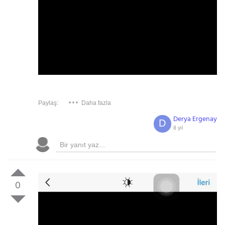
Paylaş:
Daha fazla
Derya Ergenay
D
8 yıl
0