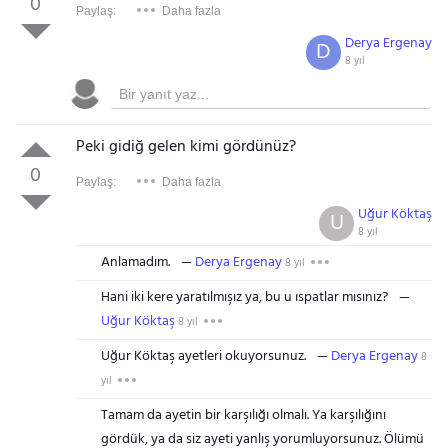
0
Paylaş:
Daha fazla
Derya Ergenay
D
8 yıl
Peki gidiğ gelen kimi gördünüz?
0
Paylaş:
Daha fazla
Uğur Köktaş
U
8 yıl
Anlamadım.
Derya Ergenay
8 yıl
Hani iki kere yaratılmışız ya, bu u ıspatlar mısınız?
Uğur Köktaş
8 yıl
Uğur Köktaş ayetleri okuyorsunuz.
Derya Ergenay
8
yıl
Tamam da ayetin bir karşılığı olmalı. Ya karşılığını
gördük, ya da siz ayeti yanlış yorumluyorsunuz. Ölümü