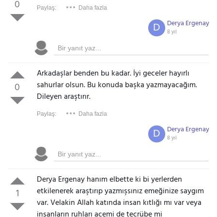
0
Paylaş:
Daha fazla
Derya Ergenay
D
8 yıl
Arkadaşlar benden bu kadar. İyi geceler hayırlı
sahurlar olsun. Bu konuda başka yazmayacağım.
0
Dileyen araştırır.
Paylaş:
Daha fazla
Derya Ergenay
D
8 yıl
Derya Ergenay hanım elbette ki bi yerlerden
etkilenerek araştırıp yazmışsınız emeğinize saygım
1
var. Velakin Allah katında insan kıtlığı mı var veya
insanların ruhları acemi de tecrübe mi