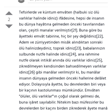
Tefsirlerde ve küntum emvâten (halbuki siz ölü
varlıklar halinde idiniz) ifâdesine, hepsi de insanın
2
bu dünya hayâtına gelmeden önceki tavırlarından
olan, çeşitli manalar verilmiştir[21]. Buna göre bu
âyetteki emvât tabirine, hiç bir şey değildiniz[22],
Adem ve zürriyyetinden misâk alındıktan sonraki
ölü halinizdeydiniz, toprak idiniz[23], babalarınızın
sulbunde nutfe halinde idiniz[24], ana rahmine
nutfe olarak intikâl anında ölü varlıklar idiniz[25],
zikredilmeyen kendisinden bahsedilmeyen varlıklar
idiniz[26] gibi manâlar verilmiştir ki, bu manâlar
insanın dünyaya gelmeden önceki hallerine delâlet
ediyor. Dolayısıyla âyette, bu devrelerden biri veya
bir kaçının kastolunması mümkündür. Emvâten
"ölüler, ölü varlıklar"'ın çoğul olarak gelmesi de,
buna işâret sayılabilir. Nitekim bazı müfessirler bu
devrelerden bir kaçını birden zikrederek âyete manâ