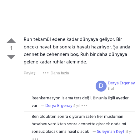
Ruh tekamül edene kadar dünyaya geliyor. Bir
önceki hayat bir sonraki hayati hazırlıyor. Şu anda
1
cennet be cehennem boş. Ruh bir daha dünyaya
gelene kadar ruhlar aleminde.
Paylaş:
Daha fazla
Derya Ergenay
D
8 yıl
Reenkarnasyon islama ters değil. Bınunla ilgili ayetler
var
Derya Ergenay
8 yıl
Ben öldükten sonra diyorum zaten her müslüman
hesabını verdikten sonra cennette girecek onda mi
sonsuz olacak ama nasıl olacak
Süleyman Keyfi
8 yıl