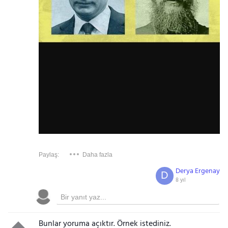
Paylaş:
Daha fazla
Derya Ergenay
D
8 yıl
Bunlar yoruma açıktır. Örnek istediniz.