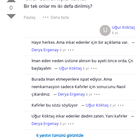
Bir tek onlar mı iki defa dirilmiş?
0
Paylaş:
Daha fazla
Uğur Köktaş
U
8 yıl
Hayır herkes. Ama inkar edenler için bir açıklama var.
Derya Ergenay
8 yıl
İman eden neden üstüne alınsın bu ayeti önce orda. Çn
başlayalım
Uğur Köktaş
8 yıl
Burada İman etmeyenlere ispat ediyor. Ama
reenkarnasyon sadece Kafirler için sonucunu Nasıl
çıkardınız.
Derya Ergenay
8 yıl
Kafirler bu sözü söylüyor
Uğur Köktaş
8 yıl
Uğur Köktaş inkar edenler dedim zaten. Yani kafirler
Derya Ergenay
8 yıl
6 yanıtın tümünü görüntüle