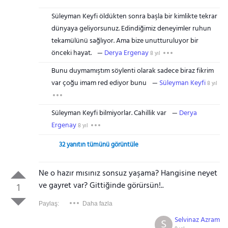
Süleyman Keyfi öldükten sonra başla bir kimlikte tekrar
dünyaya geliyorsunuz. Edindiğimiz deneyimler ruhun
tekamülünü sağlıyor. Ama bize unutturuluyor bir
önceki hayat.
Derya Ergenay
8 yıl
Bunu duymamıştım söylenti olarak sadece biraz fikrim
var çoğu imam red ediyor bunu
Süleyman Keyfi
8 yıl
Süleyman Keyfi bilmiyorlar. Cahillik var
Derya
Ergenay
8 yıl
32 yanıtın tümünü görüntüle
Ne o hazır mısınız sonsuz yaşama? Hangisine neyet
ve gayret var? Gittiğinde görürsün!..
1
Paylaş:
Daha fazla
Selvinaz Azram
S