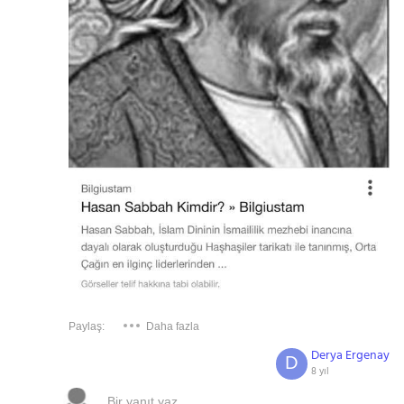
Paylaş:
Daha fazla
Derya Ergenay
D
8 yıl