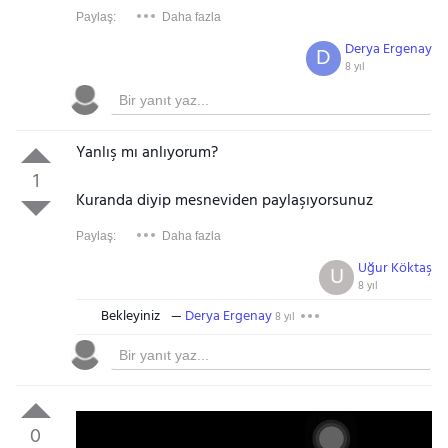
Paylaş:
Daha fazla
Derya Ergenay
D
8 yıl
Yanlış mı anlıyorum?
1
Kuranda diyip mesneviden paylaşıyorsunuz
Paylaş:
Daha fazla
Uğur Köktaş
U
8 yıl
Bekleyiniz
Derya Ergenay
8 yıl
0