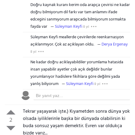
Doğru kaynak kuranı kerim oda arapça çevirisi ne kadar
doğru bilmiyorum dil farkı var tam anlamını ifade
edcegini sanmıyorum arapcada bilmiyorum sormakta
fayda var
Süleyman Keyfi
8 yıl
Süleyman Keyfi meallerde çevirilerde reenkarnasyon
açıklanmıyor. Çok az açıklayan oldu.
Derya Ergenay
8 yıl
Ne kadar doğru aciklayabildiler yorumlama hatasida
insan yapabilir ayetler çok açık değildir bunlar
yorumlanıyor hadislere fikihlara göre değilmi yada
yanlış biliyorum
Süleyman Keyfi
8 yıl
Tekrar yaşayarak işte.) Kıyametden sonra dünya yok
olsada iyiliklerinle başka bir dünyada olabilirsin ki
2
buda sonsuz yaşam demektir. Evren var oldukça
bizde varız...