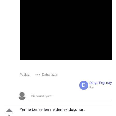
Paylaş:
Daha fazla
Derya Ergenay
D
8 yıl
Yerine benzerleri ne demek düşünün.