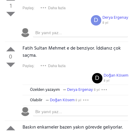
1
Paylaş:
Daha fazla
Derya Ergenay
D
8 yıl
Fatih Sultan Mehmet e de benziyor. İddianız çok
saçma.
0
Paylaş:
Daha fazla
Doğan Kösem
D
8 yıl
Özelden yazayım
Derya Ergenay
8 yıl
Olabilir
Doğan Kösem
8 yıl
Baskın enkarneler bazen yakın görevde geliyorlar.