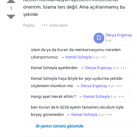
Netten reenkarnasyon ayetlerini incelemenizi
öneririm. İslama ters değil. Ama açıklanmamış bu
1
şekilde
Paylaş:
Daha fazla
Derya Ergenay
D
8 yıl
islam da ya da Kuran da reenkarnasyonu nereden
çıkarıyorsunuz
Kemal Süheyla
8 yıl
Kemal Süheyla ayetlerden
Derya Ergenay
8 yıl
Kemal Süheyla haşa Böyle bir şeyi uydurma şekilde
söylemem mümkün mü
Derya Ergenay
8 yıl
Hangi ayet merak ettim ?
Kemal Süheyla
8 yıl
ben Kuran da ki 6236 ayetin tamamını okudum öyle
birşey göremedim
Kemal Süheyla
8 yıl
38 yanıtın tümünü görüntüle