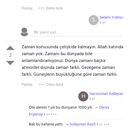
Paylaş:
Daha fazla
Selami Yrdmcı
S
8 yıl
Zaman konusunda çelişkide kalmayın. Allah katında
zaman yok. Zamanı bu dünyada bile
2
anlamlandıramıyoruz. Dünya zamanı başka
atmosfer dışında zaman farklı. Gezegene zaman
farklı. Güneşlerin büyüklüğüne göre zaman farklı.
Paylaş:
Daha fazla
Haciosman Kelleyan
H
8 yıl
Öte alemin 1 yılı bu dünyanın 1000 yılı
Derya
Ergenay
8 yıl
Bak bu kafama yattı
Süleyman Keyfi
8 yıl