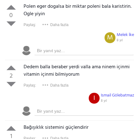
Polen eger dogalsa bir miktar poleni bala karistirin.
Ogle yiyin
0
Paylaş:
Daha fazla
Melek İke
M
8 yıl
Dedem balla beraber yerdi valla ama ninem içinmi
vitamin içinmi bilmiyorum
2
Paylaş:
Daha fazla
Ismail Gölebatmaz
I
8 yıl
Bağışıklık sistemini güçlendirir
1
Paylaş:
Daha fazla