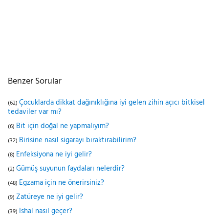
Benzer Sorular
Çocuklarda dikkat dağınıklığına iyi gelen zihin açıcı bitkisel
(62)
tedaviler var mı?
Bit için doğal ne yapmalıyım?
(6)
Birisine nasıl sigarayı bıraktırabilirim?
(32)
Enfeksiyona ne iyi gelir?
(8)
Gümüş suyunun faydaları nelerdir?
(2)
Egzama için ne önerirsiniz?
(48)
Zatüreye ne iyi gelir?
(9)
İshal nasıl geçer?
(39)