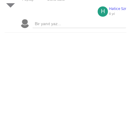
Hatice Szr
H
8 yıl