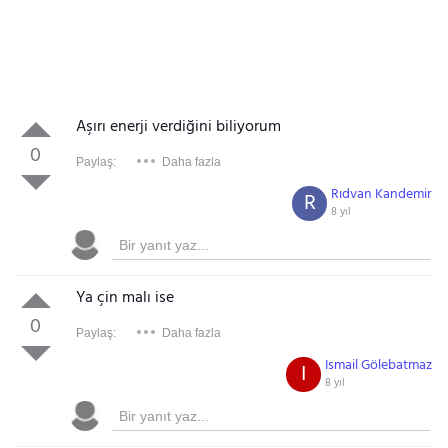
Aşırı enerji verdiğini biliyorum
0
Paylaş:
Daha fazla
Rıdvan Kandemir
R
8 yıl
Ya çin malı ise
0
Paylaş:
Daha fazla
Ismail Gölebatmaz
I
8 yıl