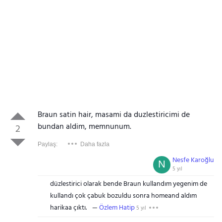
Braun satin hair, masami da duzlestiricimi de
bundan aldim, memnunum.
2
Paylaş:
Daha fazla
Nesfe Karoğlu
N
5 yıl
düzlestirici olarak bende Braun kullandım yegenim de
kullandı çok çabuk bozuldu sonra homeand aldım
harikaa çıktı.
Özlem Hatip
5 yıl