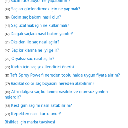
Saçım dökülüyor ne yapabilirim?
(31)
Saçları güçlendirmek için ne yapmalı?
(42)
Kadın saç bakımı nasıl olur?
(16)
Saç uzatmak için ne kullanmalı?
(44)
Dalgalı saçlara nasıl bakım yapılır?
(12)
Oksidan ile saç nasıl açılır?
(21)
Saç kırıklarına ne iyi gelir?
(40)
Oryalsiz saç nasıl açılır?
(20)
Kadın için saç şekillendirici önerisi
(39)
Taft Sprey Power'ı nereden toplu halde uygun fiyata alırım?
(17)
Radikal color saç boyasını nereden alabilirim?
(27)
Afro dalgası saç kullanımı nasıldır ve olumsuz yönleri
(49)
nelerdir?
Kestiğim saçımı nasıl satabilirim?
(65)
Kepekten nasıl kurtulunur?
(23)
Bisiklet için marka tavsiyesi