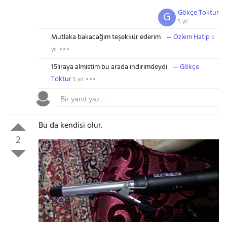
Gökçe Toktur
G
5 yıl
Mutlaka bakacağım teşekkür ederim
Özlem Hatip
5
yıl
15liraya almistim bu arada indirimdeydi
Gökçe
Toktur
5 yıl
Bu da kendisi olur.
2