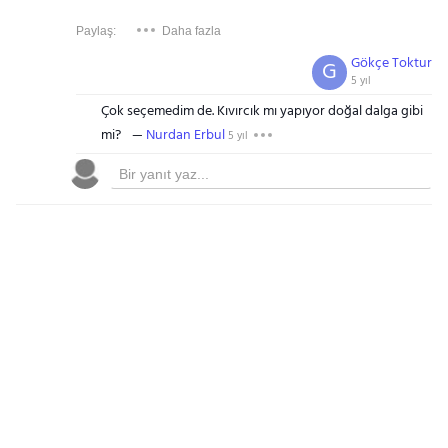
Paylaş:
Daha fazla
Gökçe Toktur
G
5 yıl
Çok seçemedim de. Kıvırcık mı yapıyor doğal dalga gibi
mi?
Nurdan Erbul
5 yıl