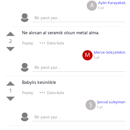
Aylin Karayakalı
A
5 yıl
Ne alırsan al seramik olsun metal alma.
2
Paylaş:
Daha fazla
Merve Gökçetekin
M
5 yıl
Babylis kesinlikle
1
Paylaş:
Daha fazla
Şevval suleyman
Ş
5 yıl