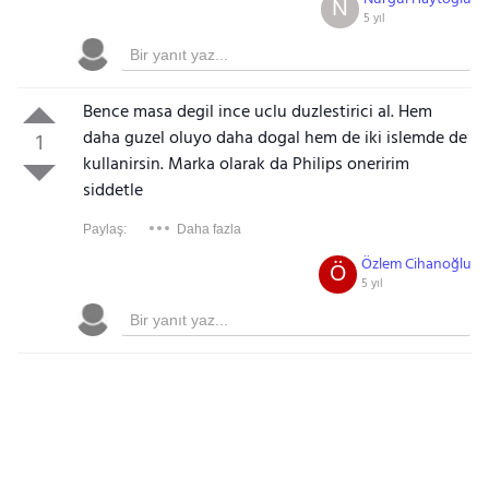
N
5 yıl
Bence masa degil ince uclu duzlestirici al. Hem
daha guzel oluyo daha dogal hem de iki islemde de
1
kullanirsin. Marka olarak da Philips oneririm
siddetle
Paylaş:
Daha fazla
Özlem Cihanoğlu
Ö
5 yıl