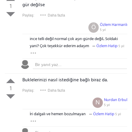
gür değilse
1
Paylaş:
Daha fazla
Özlem Harmanlı
Ö
5 yıl
ince telli değil normal çok aşırı gürde değil.. Soldaki
yani? Çok teşekkür ederim adaşım
Özlem Hatip
5 yıl
Buklelerinizi nasıl istediğine bağlı biraz da.
1
Paylaş:
Daha fazla
Nurdan Erbul
N
5 yıl
İri dalgalı ve hemen bozulmayan
Özlem Hatip
5 yıl