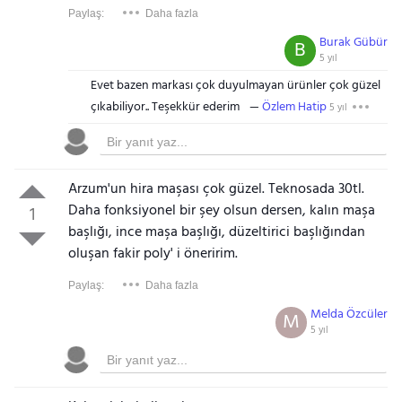
Paylaş:
Daha fazla
Burak Gübür
B
5 yıl
Evet bazen markası çok duyulmayan ürünler çok güzel
çıkabiliyor.. Teşekkür ederim
Özlem Hatip
5 yıl
Arzum'un hira maşası çok güzel. Teknosada 30tl.
Daha fonksiyonel bir şey olsun dersen, kalın maşa
1
başlığı, ince maşa başlığı, düzeltirici başlığından
oluşan fakir poly' i öneririm.
Paylaş:
Daha fazla
Melda Özcüler
M
5 yıl