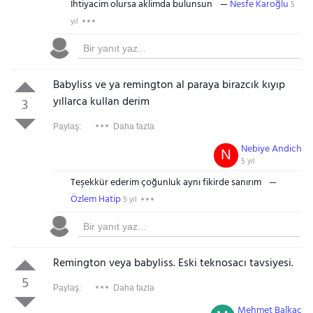
Ihtiyacim olursa aklimda bulunsun
Nesfe Karoğlu
5
yıl
Babyliss ve ya remington al paraya birazcık kıyıp
yıllarca kullan derim
3
Paylaş:
Daha fazla
Nebiye Andich
N
5 yıl
Teşekkür ederim çoğunluk aynı fikirde sanırım
Özlem Hatip
5 yıl
Remington veya babyliss. Eski teknosacı tavsiyesi.
5
Paylaş:
Daha fazla
Mehmet Balkaç