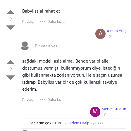
Babyliss al rahat et
2
Paylaş:
Daha fazla
Almira Ytaş
A
5 yıl
sağdaki modeli asla alma.. Bende var bi aile
dostumuz vermişti kullanmıyorum diye. İstediğin
2
gibi kullanmakta zorlanıyorsun. Hele saçın uzunsa
ızdırap. Babyliss var bir de çok kullanışlı tavsiye
ederim.
Paylaş:
Daha fazla
Merve Gulgun
M
5 yıl
Saçlarım çok uzun
Özlem Hatip
5 yıl