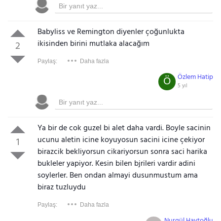
Babyliss ve Remington diyenler çoğunlukta
ikisinden birini mutlaka alacağım
2
Paylaş:
Daha fazla
Özlem Hatip
Ö
5 yıl
Ya bir de cok guzel bi alet daha vardi. Boyle sacinin
ucunu aletin icine koyuyosun sacini icine çekiyor
1
birazcik bekliyorsun cikariyorsun sonra saci harika
bukleler yapiyor. Kesin bilen bjrileri vardir adini
soylerler. Ben ondan almayi dusunmustum ama
biraz tuzluydu
Paylaş:
Daha fazla
Nurgül Haytoğlu