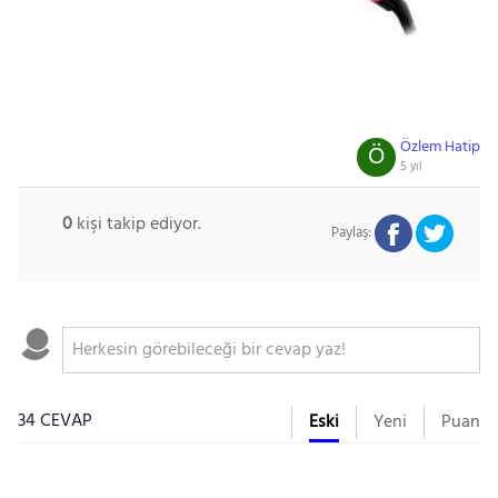
Özlem Hatip
Ö
5 yıl
0
kişi takip ediyor.
Paylaş:
34 CEVAP
Eski
Yeni
Puan