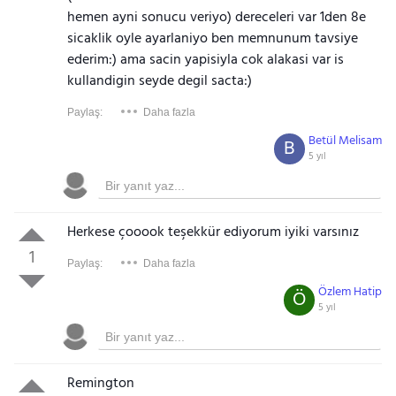
hemen ayni sonucu veriyo) dereceleri var 1den 8e
sicaklik oyle ayarlaniyo ben memnunum tavsiye
ederim:) ama sacin yapisiyla cok alakasi var is
kullandigin seyde degil sacta:)
Paylaş:
Daha fazla
Betül Melisam
B
5 yıl
Herkese çooook teşekkür ediyorum iyiki varsınız
1
Paylaş:
Daha fazla
Özlem Hatip
Ö
5 yıl
Remington