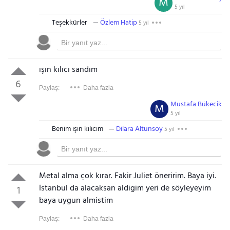
M
5 yıl
Teşekkürler
Özlem Hatip
5 yıl
ışın kılıcı sandım
6
Paylaş:
Daha fazla
Mustafa Bükecik
M
5 yıl
Benim ışın kılıcım
Dilara Altunsoy
5 yıl
Metal alma çok kırar. Fakir Juliet öneririm. Baya iyi.
İstanbul da alacaksan aldigim yeri de söyleyeyim
1
baya uygun almistim
Paylaş:
Daha fazla