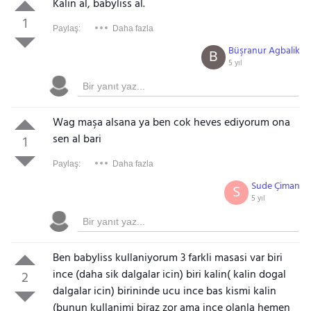
Kalın al, babyliss al.
1
Paylaş:
Daha fazla
Büşranur Agbalik
B
5 yıl
Wag maşa alsana ya ben cok heves ediyorum ona
sen al bari
1
Paylaş:
Daha fazla
Sude Çiman
S
5 yıl
Ben babyliss kullaniyorum 3 farkli masasi var biri
ince (daha sik dalgalar icin) biri kalin( kalin dogal
2
dalgalar icin) birininde ucu ince bas kismi kalin
(bunun kullanimi biraz zor ama ince olanla hemen