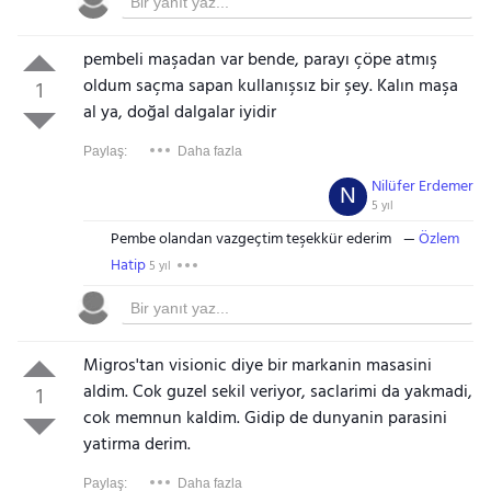
pembeli maşadan var bende, parayı çöpe atmış
oldum saçma sapan kullanışsız bir şey. Kalın maşa
1
al ya, doğal dalgalar iyidir
Paylaş:
Daha fazla
Nilüfer Erdemer
N
5 yıl
Pembe olandan vazgeçtim teşekkür ederim
Özlem
Hatip
5 yıl
Migros'tan visionic diye bir markanin masasini
aldim. Cok guzel sekil veriyor, saclarimi da yakmadi,
1
cok memnun kaldim. Gidip de dunyanin parasini
yatirma derim.
Paylaş:
Daha fazla