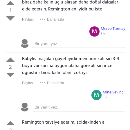
biraz daha kalın uçlu alırsan daha doğal dalgalar
elde edersin. Remington en iyidir bu işte
1
Paylaş:
Daha fazla
Merve Tuncay
M
5 yıl
Babylis maşalari gayet iyidir memnun kalirsin 3-4
boyu var sacina uygun olana gore alirsin ince
2
ugrastirir biraz kalin olani cok iyi
Paylaş:
Daha fazla
Mine Sevinçli
M
5 yıl
Remington tavsiye ederim, soldakinden al