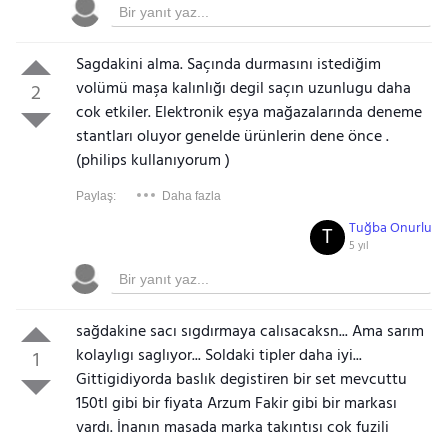
Sagdakini alma. Saçında durmasını istediğim
volümü maşa kalınlığı degil saçın uzunlugu daha
2
cok etkiler. Elektronik eşya mağazalarında deneme
stantları oluyor genelde ürünlerin dene önce .
(philips kullanıyorum )
Paylaş:
Daha fazla
Tuğba Onurlu
T
5 yıl
sağdakine sacı sıgdırmaya calısacaksn... Ama sarım
kolaylıgı saglıyor... Soldaki tipler daha iyi...
1
Gittigidiyorda baslık degistiren bir set mevcuttu
150tl gibi bir fiyata Arzum Fakir gibi bir markası
vardı. İnanın masada marka takıntısı cok fuzili