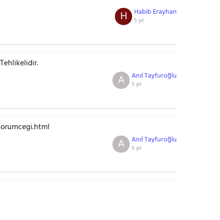
Habib Erayhan
H
5 yıl
Tehlikelidir.
Anıl Tayfuroğlu
A
5 yıl
-orumcegi.html
Anıl Tayfuroğlu
A
5 yıl