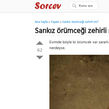
Ana Sayfa
»
Yaşam
»
Sarıkız örümceği zehirli mi?
Sarıkız örümceği zehirli
Evimde böyle bi örümcek var zararlı 
nerdeyse.
62