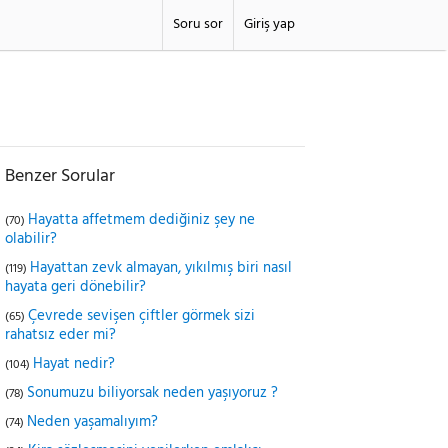
Soru sor
Giriş yap
Benzer Sorular
Hayatta affetmem dediğiniz şey ne
(70)
olabilir?
Hayattan zevk almayan, yıkılmış biri nasıl
(119)
hayata geri dönebilir?
Çevrede sevişen çiftler görmek sizi
(65)
rahatsız eder mi?
Hayat nedir?
(104)
Sonumuzu biliyorsak neden yaşıyoruz ?
(78)
Neden yaşamalıyım?
(74)