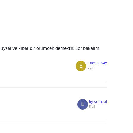
uysal ve kibar bir örümcek demektir. Sor bakalım
Esat Günez
E
5 yıl
Eylem Eral
E
5 yıl