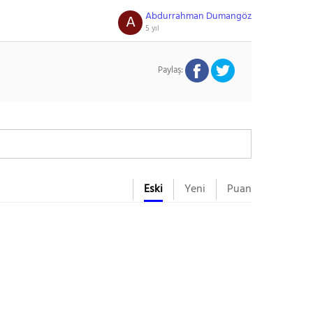
Abdurrahman Dumangöz
A
5 yıl
Paylaş:
Eski
Yeni
Puan