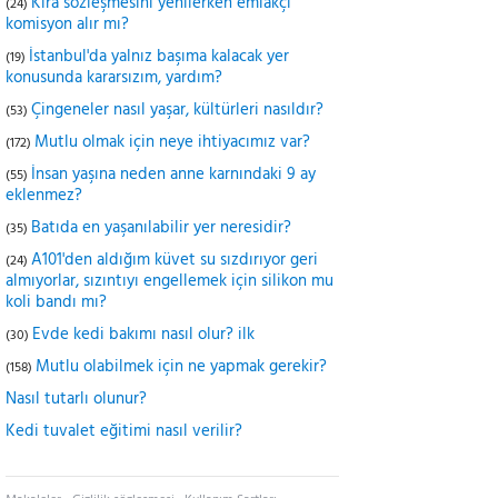
Kira sözleşmesini yenilerken emlakçı
(24)
komisyon alır mı?
İstanbul'da yalnız başıma kalacak yer
(19)
konusunda kararsızım, yardım?
Çingeneler nasıl yaşar, kültürleri nasıldır?
(53)
Mutlu olmak için neye ihtiyacımız var?
(172)
İnsan yaşına neden anne karnındaki 9 ay
(55)
eklenmez?
Batıda en yaşanılabilir yer neresidir?
(35)
A101'den aldığım küvet su sızdırıyor geri
(24)
almıyorlar, sızıntıyı engellemek için silikon mu
koli bandı mı?
Evde kedi bakımı nasıl olur? ilk
(30)
Mutlu olabilmek için ne yapmak gerekir?
(158)
Nasıl tutarlı olunur?
Kedi tuvalet eğitimi nasıl verilir?