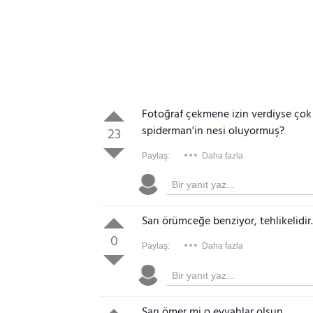
Fotoğraf çekmene izin verdiyse çok 
spiderman'in nesi oluyormuş?
23
Paylaş:
Daha fazla
Sarı örümceğe benziyor, tehlikelidir.
0
Paylaş:
Daha fazla
Sarı ömer mi o eyvahlar olsun