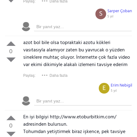
Paylaş:
Daha fazla
Sarper Çoban
S
5 yıl
Gezinti Menüsü
azot bol bile olsa topraktaki azotu kökleri
vasıtasıyla alamıyor zaten bu yavrucak o yüzden
0
sineklere muhtaç oluyor. İnternette çok fazla video
var ekimi dikimiyle alakalı izlemeni tavsiye ederim
Paylaş:
Daha fazla
Erim Nebigil
E
5 yıl
En iyi bilgiyi http://www.etoburbitkim.com/
adresinden bulursun.
0
Tohumdan yetiştirmek biraz işkence, pek tavsiye