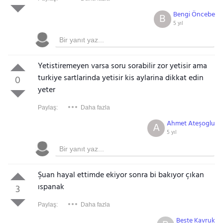
Bengi Öncebe
B
5 yıl
Yetistiremeyen varsa soru sorabilir zor yetisir ama
turkiye sartlarinda yetisir kis aylarina dikkat edin
0
yeter
Paylaş:
Daha fazla
Ahmet Ateşoglu
A
5 yıl
Şuan hayal ettimde ekiyor sonra bi bakıyor çıkan
ıspanak
3
Paylaş:
Daha fazla
Beste Kavruk