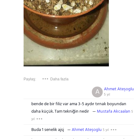
Paylaş:
Daha fazla
Ahmet Ateşoglu
A
5 yıl
bende de bir filiz var ama 3-5 aydır tırnak boyundan
daha küçük. Tam tekniğin nedir
Mustafa Akcaalan
5
yıl
Buda 1 senelik ajsj
Ahmet Ateşoglu
5 yıl