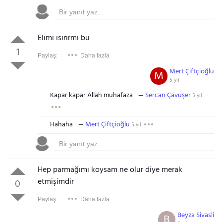
Elimi ısırırmı bu
1
Paylaş:
Daha fazla
Mert Çiftçioğlu
M
5 yıl
Kapar kapar Allah muhafaza
Sercan Çavuşer
5 yıl
Hahaha
Mert Çiftçioğlu
5 yıl
Hep parmağımı koysam ne olur diye merak
etmişimdir
0
Paylaş:
Daha fazla
Beyza Sivasli
B