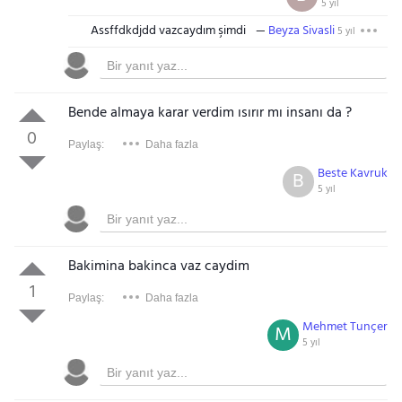
5 yıl
Assffdkdjdd vazcaydım şimdi
Beyza Sivasli
5 yıl
Bende almaya karar verdim ısırır mı insanı da ?
0
Paylaş:
Daha fazla
Beste Kavruk
B
5 yıl
Bakimina bakinca vaz caydim
1
Paylaş:
Daha fazla
Mehmet Tunçer
M
5 yıl