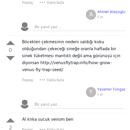
Paylaş:
Daha fazla
Ahmet Ateşoglu
A
5 yıl
Böcekleri çekmesinin nedeni saldığı koku
olduğundan çekeceği sineğe oranla haftada bir
0
sinek tüketmesi mantıklı değil ama görünüşü için
diyorsan http://venusflytrap.info/how-grow-
venus-fly-trap-seed/
Paylaş:
Daha fazla
Yasemin Tongaz
Y
5 yıl
Al knka sucuk veirom ben
2
Paylaş:
Daha fazla