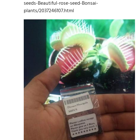
seeds-Beautiful-rose-seed-Bonsai-
plants/2037246107.html