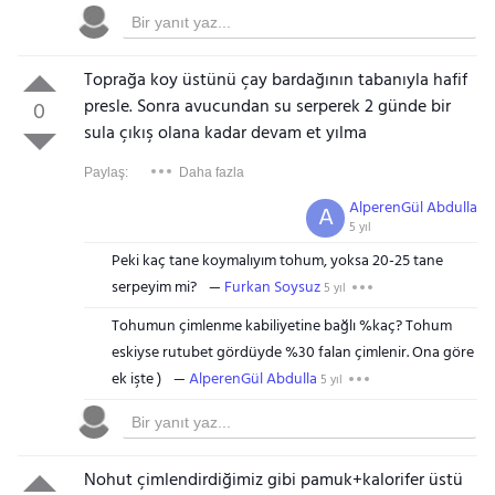
Toprağa koy üstünü çay bardağının tabanıyla hafif
presle. Sonra avucundan su serperek 2 günde bir
0
sula çıkış olana kadar devam et yılma
Paylaş:
Daha fazla
AlperenGül Abdulla
A
5 yıl
Peki kaç tane koymalıyım tohum, yoksa 20-25 tane
serpeyim mi?
Furkan Soysuz
5 yıl
Tohumun çimlenme kabiliyetine bağlı %kaç? Tohum
eskiyse rutubet gördüyde %30 falan çimlenir. Ona göre
ek işte )
AlperenGül Abdulla
5 yıl
Nohut çimlendirdiğimiz gibi pamuk+kalorifer üstü