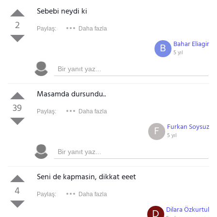
Sebebi neydi ki
2
Paylaş:
Daha fazla
Bahar Eliagir
B
5 yıl
Masamda dursundu..
39
Paylaş:
Daha fazla
Furkan Soysuz
F
5 yıl
Seni de kapmasin, dikkat eeet
4
Paylaş:
Daha fazla
Dilara Özkurtul
D