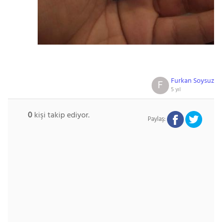
Furkan Soysuz
F
5 yıl
0
kişi takip ediyor.
Paylaş: