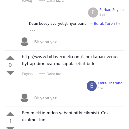
Paylaş:
Daha fazla
Furkan Soysuz
F
5 yıl
Kesin koeay avcı yetiştiriyor bunu
Burak Turen
5 yıl
http://www.bitkivecicek.com/sinekkapan-venus-
flytrap-dionaea-muscipula-etcil-bitki
0
Paylaş:
Daha fazla
Emre Onarangil
E
5 yıl
Benim ektigimden yabani bitki cikmisti. Cok
uzulmustum.
1