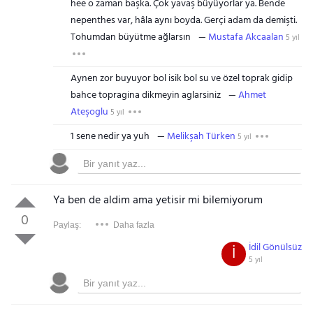
hee o zaman başka. Çok yavaş büyüyorlar ya. Bende
nepenthes var, hâla aynı boyda. Gerçi adam da demişti.
Tohumdan büyütme ağlarsın
Mustafa Akcaalan
5 yıl
Aynen zor buyuyor bol isik bol su ve özel toprak gidip
bahce topragina dikmeyin aglarsiniz
Ahmet
Ateşoglu
5 yıl
1 sene nedir ya yuh
Melikşah Türken
5 yıl
Ya ben de aldim ama yetisir mi bilemiyorum
0
Paylaş:
Daha fazla
İdil Gönülsüz
İ
5 yıl