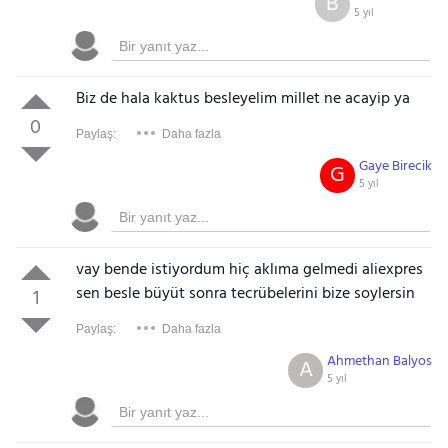
B
5 yıl
Biz de hala kaktus besleyelim millet ne acayip ya
0
Paylaş:
Daha fazla
Gaye Birecik
G
5 yıl
vay bende istiyordum hiç aklıma gelmedi aliexpres
sen besle büyüt sonra tecrübelerini bize soylersin
1
Paylaş:
Daha fazla
Ahmethan Balyos
A
5 yıl