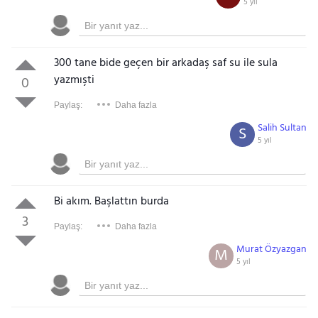
5 yıl
300 tane bide geçen bir arkadaş saf su ile sula
yazmışti
0
Paylaş:
Daha fazla
Salih Sultan
S
5 yıl
Bi akım. Başlattın burda
3
Paylaş:
Daha fazla
Murat Özyazgan
M
5 yıl