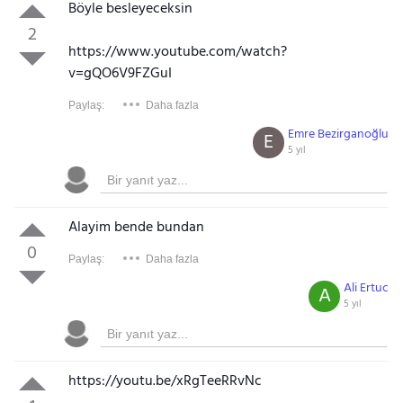
Böyle besleyeceksin
2
https://www.youtube.com/watch?
v=gQO6V9FZGuI
Paylaş:
Daha fazla
Emre Bezirganoğlu
E
5 yıl
Alayim bende bundan
0
Paylaş:
Daha fazla
Ali Ertuc
A
5 yıl
https://youtu.be/xRgTeeRRvNc