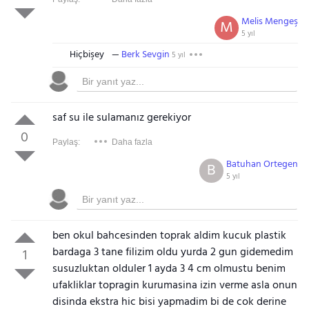
Melis Mengeş
M
5 yıl
Hiçbişey
Berk Sevgin
5 yıl
saf su ile sulamanız gerekiyor
0
Paylaş:
Daha fazla
Batuhan Ortegen
B
5 yıl
ben okul bahcesinden toprak aldim kucuk plastik
bardaga 3 tane filizim oldu yurda 2 gun gidemedim
1
susuzluktan olduler 1 ayda 3 4 cm olmustu benim
ufakliklar topragin kurumasina izin verme asla onun
disinda ekstra hic bisi yapmadim bi de cok derine