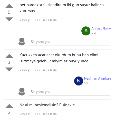
pet bardakta filizlendirdim iki gun susuz kalinca
kurumus
0
Paylaş:
Daha fazla
Ahmet Fhmy
A
5 yıl
Kucukken acar acar okurdum bunu ben elimi
isirtmaya gelebilir miyim az buyuyunce
3
Paylaş:
Daha fazla
Neslihan Ayarkan
N
5 yıl
Nasıl mı beslemelisin? E sinekle.
2
Paylaş:
Daha fazla