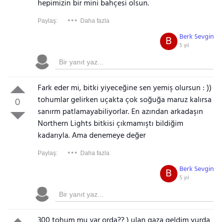
hepimizin bir mini bahçesi olsun.
Paylaş:
Daha fazla
Berk Sevgin
B
5 yıl
Fark eder mi, bitki yiyeceğine sen yemiş olursun : ))
tohumlar gelirken uçakta çok soğuğa maruz kalırsa
0
sanırm patlamayabiliyorlar. En azından arkadaşın
Northern Lights bitkisi çıkmamıştı bildiğim
kadarıyla. Ama denemeye değer
Paylaş:
Daha fazla
Berk Sevgin
B
5 yıl
300 tohum mu var orda?? ) ulan gaza geldim yurda