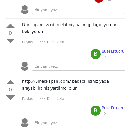
Dün siparis verdim ekilmiş halini gittigidiyordan
bekliyorum
0
Paylaş:
Daha fazla
Buse Ertugrul
B
5 yıl
http://Sinekkapani.com/ bakabilirsiniz yada
arayabilirsiniz yardimci olur
0
Paylaş:
Daha fazla
Buse Ertugrul
B
5 yıl