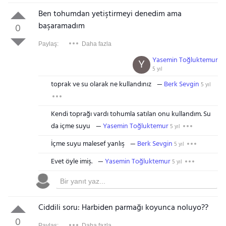
Ben tohumdan yetiştirmeyi denedim ama
başaramadım
0
Paylaş:
Daha fazla
Yasemin Toğluktemur
Y
5 yıl
toprak ve su olarak ne kullandınız
Berk Sevgin
5 yıl
Kendi toprağı vardı tohumla satılan onu kullandım. Su
da içme suyu
Yasemin Toğluktemur
5 yıl
İçme suyu malesef yanlış
Berk Sevgin
5 yıl
Evet öyle imiş.
Yasemin Toğluktemur
5 yıl
Ciddili soru: Harbiden parmağı koyunca noluyo??
0
Paylaş:
Daha fazla