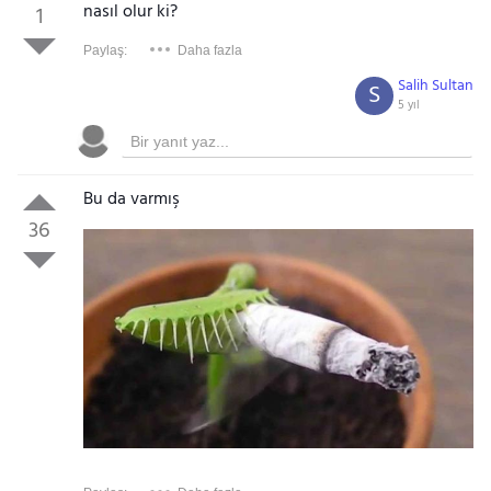
nasıl olur ki?
1
Paylaş:
Daha fazla
Salih Sultan
S
5 yıl
Bu da varmış
36