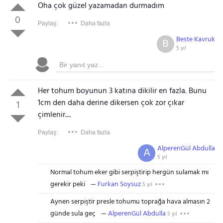
Oha çok güzel yazamadan durmadım
0
Paylaş:
Daha fazla
Beste Kavruk
B
5 yıl
Her tohum boyunun 3 katına dikilir en fazla. Bunu
1cm den daha derine dikersen çok zor çıkar
1
çimlenir....
Paylaş:
Daha fazla
AlperenGül Abdulla
A
5 yıl
Normal tohum eker gibi serpiştirip hergün sulamak mı
gerekir peki
Furkan Soysuz
5 yıl
Aynen serpiştir presle tohumu toprağa hava almasın 2
günde sula geç
AlperenGül Abdulla
5 yıl