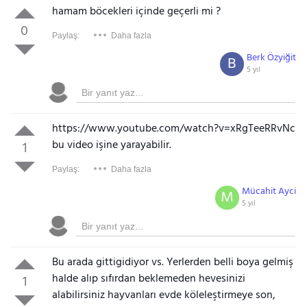
hamam böcekleri içinde geçerli mi ?
0
Paylaş:
Daha fazla
Berk Özyiğit
B
5 yıl
https://www.youtube.com/watch?v=xRgTeeRRvNc
bu video işine yarayabilir.
1
Paylaş:
Daha fazla
Mücahit Ayci
M
5 yıl
Bu arada gittigidiyor vs. Yerlerden belli boya gelmiş
halde alıp sıfırdan beklemeden hevesinizi
1
alabilirsiniz hayvanları evde köleleştirmeye son,