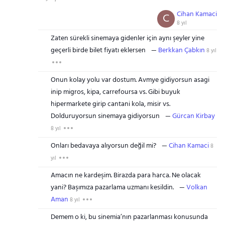
Cihan Kamaci
C
8 yıl
Zaten sürekli sinemaya gidenler için aynı şeyler yine
geçerli birde bilet fiyatı eklersen
Berkkan Çabkın
8 yıl
Onun kolay yolu var dostum. Avmye gidiyorsun asagi
inip migros, kipa, carrefoursa vs. Gibi buyuk
hipermarkete girip cantani kola, misir vs.
Dolduruyorsun sinemaya gidiyorsun
Gürcan Kirbay
8 yıl
Onları bedavaya alıyorsun değil mi?
Cihan Kamaci
8
yıl
Amacın ne kardeşim. Birazda para harca. Ne olacak
yani? Başımıza pazarlama uzmanı kesildin.
Volkan
Aman
8 yıl
Demem o ki, bu sinemia’nın pazarlanması konusunda