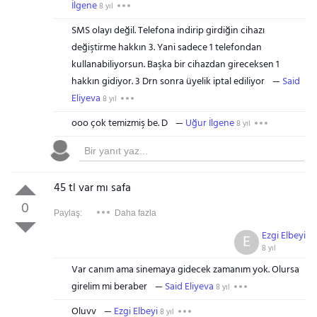
İlgene
8 yıl
SMS olayı değil. Telefona indirip girdiğin cihazı
değiştirme hakkın 3. Yani sadece 1 telefondan
kullanabiliyorsun. Başka bir cihazdan gireceksen 1
hakkın gidiyor. 3 Drn sonra üyelik iptal ediliyor
Said
Eliyeva
8 yıl
ooo çok temizmiş be. D
Uğur İlgene
8 yıl
45 tl var mı safa
0
Paylaş:
Daha fazla
Ezgi Elbeyi
E
8 yıl
Var canım ama sinemaya gidecek zamanım yok. Olursa
girelim mi beraber
Said Eliyeva
8 yıl
Oluvv
Ezgi Elbeyi
8 yıl