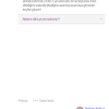
Paylaş:
Daha fazla
Rıdvan Kökcü