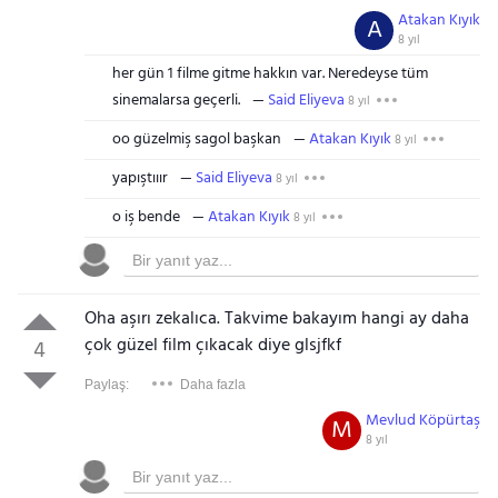
Atakan Kıyık
A
8 yıl
her gün 1 filme gitme hakkın var. Neredeyse tüm
sinemalarsa geçerli.
Said Eliyeva
8 yıl
oo güzelmiş sagol başkan
Atakan Kıyık
8 yıl
yapıştııır
Said Eliyeva
8 yıl
o iş bende
Atakan Kıyık
8 yıl
Oha aşırı zekalıca. Takvime bakayım hangi ay daha
çok güzel film çıkacak diye glsjfkf
4
Paylaş:
Daha fazla
Mevlud Köpürtaş
M
8 yıl