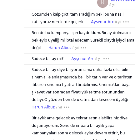
R
8 yıl
Gözümden kalp çıktı tam aradığım peki buna nasıl
katılıyoruz nerelerde geçerli
Ayşenur Arc
8 yıl
Ben de bu kampanya için kaydoldum. Bir ay dolmasını
bekleyip üyeliğimi iptal edecem Sürekli olaydı iyiydi ama
değil
Harun Albuz
8 yıl
Sadece bir ay mi?
Ayşenur Arc
8 yıl
Sadece bir ay diye biliyorum ama daha fazla olsa bile
sinemia ile anlaşmasında belli bir tarih var ve o tarihten
itibaren sinemia fiyatı arttırabilirmiş. Sinemia'dan baya
şikayet var sonradan fiyatı yükseltme sorunundan
dolayı. O yüzden ben de uzatmadan kesecem üyeliği
Harun Albuz
8 yıl
Bir aylık ama gelecek ay tekrar satın alabilirsiniz diye
düşünüyorum. Genelde enpara bir aylık yapar
kampanyaları sonra gelecek aylar devam ettirir, bu