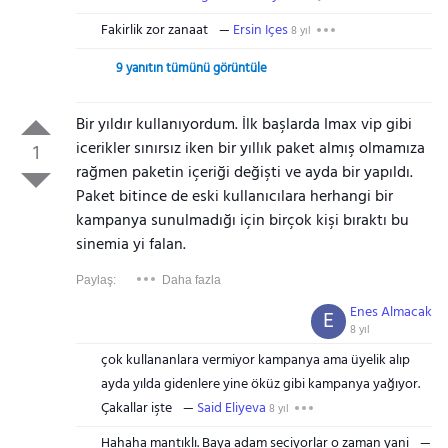
Fakirlik zor zanaat
Ersin Içes
8 yıl
9 yanıtın tümünü görüntüle
Bir yıldır kullanıyordum. İlk başlarda Imax vip gibi
icerikler sınırsız iken bir yıllık paket almış olmamıza
1
rağmen paketin içeriği değişti ve ayda bir yapıldı.
Paket bitince de eski kullanıcılara herhangi bir
kampanya sunulmadığı için birçok kişi bıraktı bu
sinemia yi falan.
Paylaş:
Daha fazla
Enes Almacak
E
8 yıl
çok kullananlara vermiyor kampanya ama üyelik alıp
ayda yılda gidenlere yine öküz gibi kampanya yağıyor.
Çakallar işte
Said Eliyeva
8 yıl
Hahaha mantıklı. Baya adam seciyorlar o zaman yani