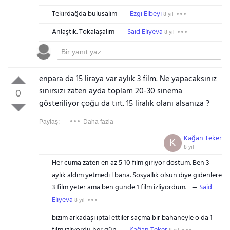
Tekirdağda bulusalım
Ezgi Elbeyi
8 yıl
Anlaştık. Tokalaşalım
Said Eliyeva
8 yıl
enpara da 15 liraya var aylık 3 film. Ne yapacaksınız
sınırsızı zaten ayda toplam 20-30 sinema
0
gösteriliyor çoğu da tırt. 15 liralık olanı alsanıza ?
Paylaş:
Daha fazla
Kağan Teker
K
8 yıl
Her cuma zaten en az 5 10 film giriyor dostum. Ben 3
aylık aldım yetmedi l bana. Sosyallik olsun diye gidenlere
3 film yeter ama ben günde 1 film izliyordum.
Said
Eliyeva
8 yıl
bizim arkadaşı iptal ettiler saçma bir bahaneyle o da 1