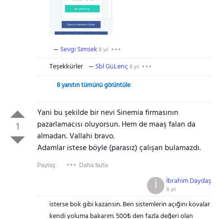
Sevgi Sımsek
8 yıl
Teşekkürler
Sbl GüLenç
8 yıl
8 yanıtın tümünü görüntüle
Yani bu şekilde bir nevi Sinemia firmasının
pazarlamacısı oluyorsun. Hem de maaş falan da
1
almadan. Vallahi bravo.
Adamlar istese böyle (parasız) çalışan bulamazdı.
Paylaş:
Daha fazla
İbrahim Daydaş
İ
8 yıl
isterse bok gibi kazansın. Ben sistemlerin açığını kovalar
kendi yoluma bakarım. 500₺ den fazla değeri olan