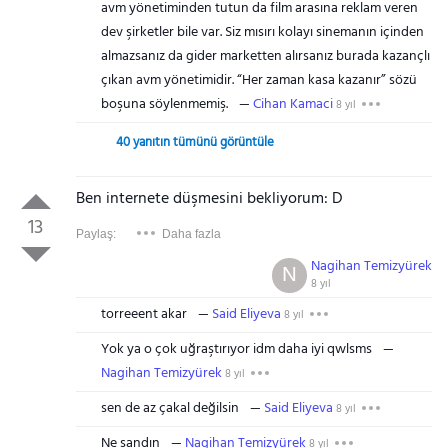
avm yönetiminden tutun da film arasına reklam veren
dev şirketler bile var. Siz mısırı kolayı sinemanın içinden
almazsanız da gider marketten alırsanız burada kazançlı
çıkan avm yönetimidir. “Her zaman kasa kazanır” sözü
boşuna söylenmemiş.
Cihan Kamaci
8 yıl
40 yanıtın tümünü görüntüle
Ben internete düşmesini bekliyorum: D
13
Paylaş:
Daha fazla
Nagihan Temizyürek
N
8 yıl
torreeent akar
Said Eliyeva
8 yıl
Yok ya o çok uğraştırıyor idm daha iyi qwlsms
Nagihan Temizyürek
8 yıl
sen de az çakal değilsin
Said Eliyeva
8 yıl
Ne sandın
Nagihan Temizyürek
8 yıl