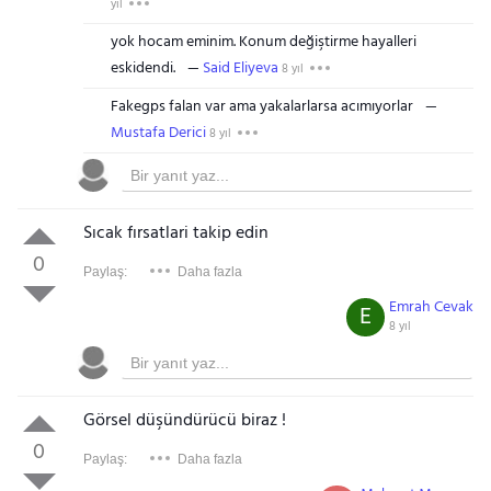
yıl
yok hocam eminim. Konum değiştirme hayalleri
eskidendi.
Said Eliyeva
8 yıl
Fakegps falan var ama yakalarlarsa acımıyorlar
Mustafa Derici
8 yıl
Sıcak fırsatlari takip edin
0
Paylaş:
Daha fazla
Emrah Cevak
E
8 yıl
Görsel düşündürücü biraz !
0
Paylaş:
Daha fazla