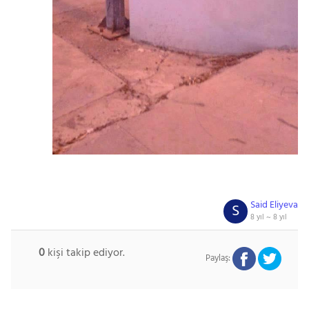
Said Eliyeva
S
8 yıl ~
8 yıl
0
kişi takip ediyor.
Paylaş: