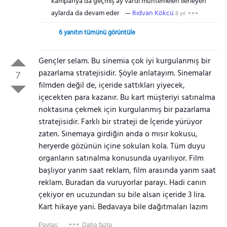
kampanya da geçmiş ay vardı muhtemelen ilerleyen
aylarda da devam eder
Rıdvan Kökcü
8 yıl
6 yanıtın tümünü görüntüle
Gençler selam. Bu sinemia çok iyi kurgulanmış bir
pazarlama stratejisidir. Şöyle anlatayım. Sinemalar
7
filmden değil de, içeride sattıkları yiyecek,
içecekten para kazanır. Bu kart müşteriyi satınalma
noktasına çekmek için kurgulanmış bir pazarlama
stratejisidir. Farklı bir strateji de İçeride yürüyor
zaten. Sinemaya girdiğin anda o mısır kokusu,
heryerde gözünün içine sokulan kola. Tüm duyu
organların satınalma konusunda uyarılıyor. Film
başlıyor yarım saat reklam, film arasında yarım saat
reklam. Buradan da vuruyorlar parayı. Hadi canın
çekiyor en ucuzundan su bile alsan içeride 3 lira.
Kart hikaye yani. Bedavaya bile dağıtmaları lazım
Paylaş:
Daha fazla