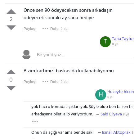
Önce sen 90 ödeyeceksın sonra arkadaşın
ödeyecek sonrakı ay sana hedıye
2
Paylaş:
Daha fazla
Taha Tayfur
T
8 yıl
Bizim kartimizi baskasida kullanabiliyormu
0
Paylaş:
Daha fazla
Huzeyfe Akkin
H
8 yıl
yok hacı o konuda açıkları yok. Şöyle oluo ben bazen bi
arkadaşıma bileti alıp veriyordum.
Said Eliyeva
8 yıl
Onun da açığı var ama bende saklı
Ismail Aktoprak
8