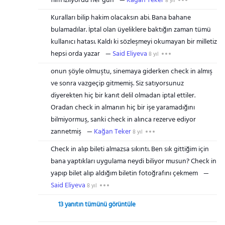
film izliyordu her gün
Kağan Teker
8 yıl
Kuralları bilip hakim olacaksın abi. Bana bahane
bulamadılar. İptal olan üyeliklere baktığın zaman tümü
kullanıcı hatası. Kaldı ki sözleşmeyi okumayan bir milletiz
hepsi orda yazar
Said Eliyeva
8 yıl
onun şöyle olmuştu, sinemaya giderken check in almış
ve sonra vazgeçip gitmemiş. Siz satıyorsunuz
diyerekten hiç bir kanıt delil olmadan iptal ettiler.
Oradan check in almanın hiç bir işe yaramadığını
bilmiyormuş, sanki check in alınca rezerve ediyor
zannetmiş
Kağan Teker
8 yıl
Check in alıp bileti almazsa sıkıntı. Ben sık gittiğim için
bana yaptıkları uygulama neydi biliyor musun? Check in
yapıp bilet alıp aldığım biletin fotoğrafını çekmem
Said Eliyeva
8 yıl
13 yanıtın tümünü görüntüle