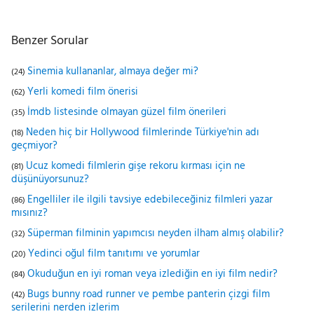
Benzer Sorular
Sinemia kullananlar, almaya değer mi?
(24)
Yerli komedi film önerisi
(62)
İmdb listesinde olmayan güzel film önerileri
(35)
Neden hiç bir Hollywood filmlerinde Türkiye'nin adı
(18)
geçmiyor?
Ucuz komedi filmlerin gişe rekoru kırması için ne
(81)
düşünüyorsunuz?
Engelliler ile ilgili tavsiye edebileceğiniz filmleri yazar
(86)
mısınız?
Süperman filminin yapımcısı neyden ilham almış olabilir?
(32)
Yedinci oğul film tanıtımı ve yorumlar
(20)
Okuduğun en iyi roman veya izlediğin en iyi film nedir?
(84)
Bugs bunny road runner ve pembe panterin çizgi film
(42)
serilerini nerden izlerim