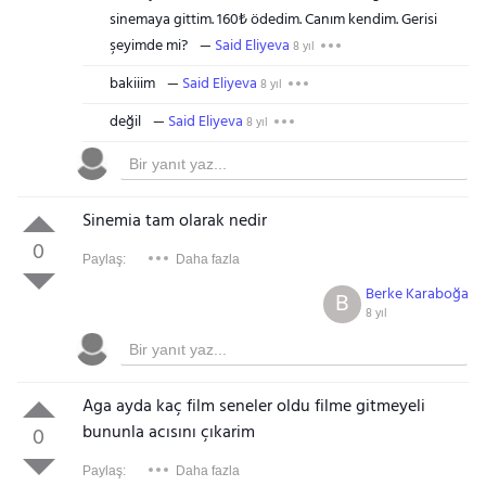
sinemaya gittim. 160₺ ödedim. Canım kendim. Gerisi
şeyimde mi?
Said Eliyeva
8 yıl
bakiiim
Said Eliyeva
8 yıl
değil
Said Eliyeva
8 yıl
Sinemia tam olarak nedir
0
Paylaş:
Daha fazla
Berke Karaboğa
B
8 yıl
Aga ayda kaç film seneler oldu filme gitmeyeli
bununla acısını çıkarim
0
Paylaş:
Daha fazla