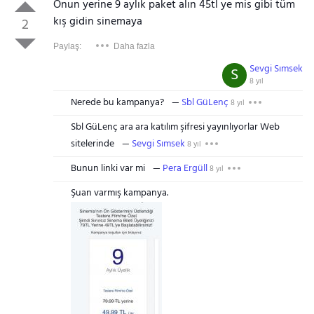
Onun yerine 9 aylık paket alın 45tl ye mis gibi tüm
kış gidin sinemaya
2
Paylaş:
Daha fazla
Sevgi Sımsek
S
8 yıl
Nerede bu kampanya?
Sbl GüLenç
8 yıl
Sbl GüLenç ara ara katılım şifresi yayınlıyorlar Web
sitelerinde
Sevgi Sımsek
8 yıl
Bunun linki var mi
Pera Ergüll
8 yıl
Şuan varmış kampanya.