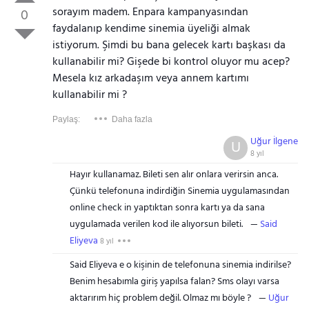
sorayım madem. Enpara kampanyasından
0
faydalanıp kendime sinemia üyeliği almak
istiyorum. Şimdi bu bana gelecek kartı başkası da
kullanabilir mi? Gişede bi kontrol oluyor mu acep?
Mesela kız arkadaşım veya annem kartımı
kullanabilir mi ?
Paylaş:
Daha fazla
Uğur İlgene
U
8 yıl
Hayır kullanamaz. Bileti sen alır onlara verirsin anca.
Çünkü telefonuna indirdiğin Sinemia uygulamasından
online check in yaptıktan sonra kartı ya da sana
uygulamada verilen kod ile alıyorsun bileti.
Said
Eliyeva
8 yıl
Said Eliyeva e o kişinin de telefonuna sinemia indirilse?
Benim hesabımla giriş yapılsa falan? Sms olayı varsa
aktarırım hiç problem değil. Olmaz mı böyle ?
Uğur