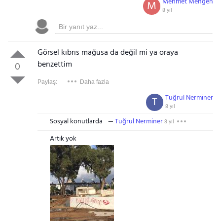
Mehmet Mengen
M
8 yıl
Görsel kıbrıs mağusa da değil mi ya oraya
benzettim
0
Paylaş:
Daha fazla
Tuğrul Nerminer
T
8 yıl
Sosyal konutlarda
Tuğrul Nerminer
8 yıl
Artık yok