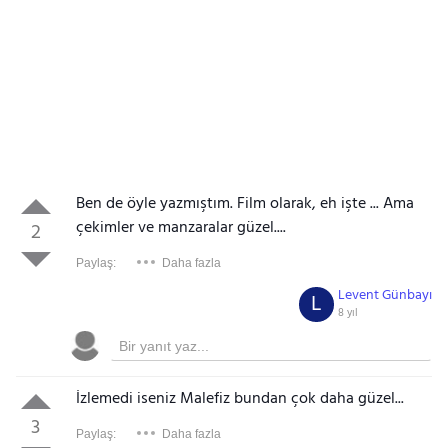
Ben de öyle yazmıştım. Film olarak, eh işte ... Ama
çekimler ve manzaralar güzel....
2
Paylaş:
Daha fazla
Levent Günbayı
L
8 yıl
İzlemedi iseniz Malefiz bundan çok daha güzel...
3
Paylaş:
Daha fazla