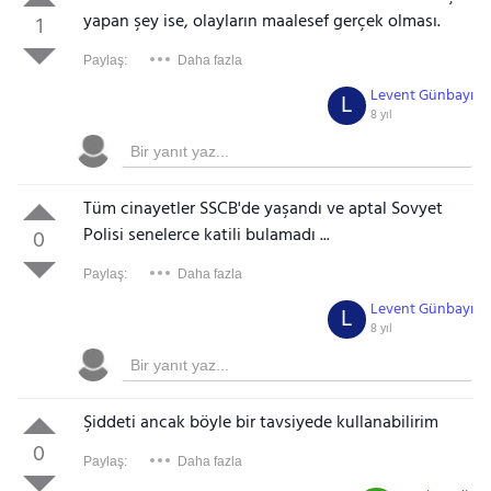
yapan şey ise, olayların maalesef gerçek olması.
1
Paylaş:
Daha fazla
Levent Günbayı
L
8 yıl
Tüm cinayetler SSCB'de yaşandı ve aptal Sovyet
Polisi senelerce katili bulamadı ...
0
Paylaş:
Daha fazla
Levent Günbayı
L
8 yıl
Şiddeti ancak böyle bir tavsiyede kullanabilirim
0
Paylaş:
Daha fazla