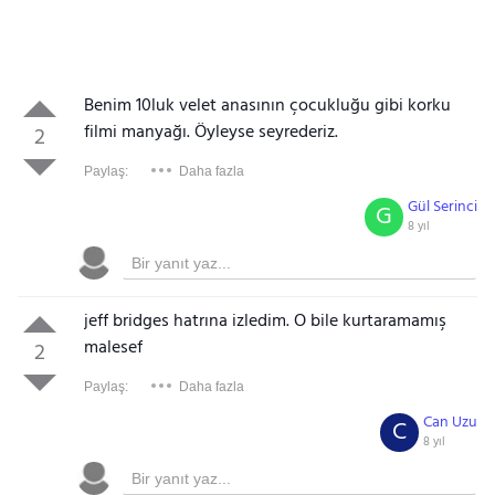
Benim 10luk velet anasının çocukluğu gibi korku
filmi manyağı. Öyleyse seyrederiz.
2
Paylaş:
Daha fazla
Gül Serinci
G
8 yıl
jeff bridges hatrına izledim. O bile kurtaramamış
malesef
2
Paylaş:
Daha fazla
Can Uzu
C
8 yıl