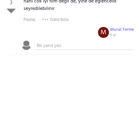
hani cok iyi film değil de, yine de eğlencelik
3
seyredilebilinir
Paylaş:
Daha fazla
Murat Terme
M
8 yıl