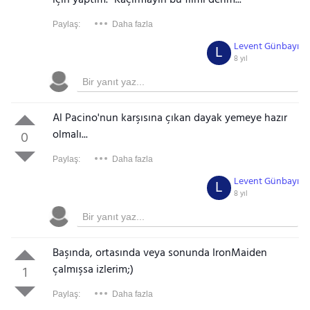
için yaptım." Kaçırmayın bu filmi derim...
Paylaş:
Daha fazla
Levent Günbayı
L
8 yıl
Al Pacino'nun karşısına çıkan dayak yemeye hazır
olmalı...
0
Paylaş:
Daha fazla
Levent Günbayı
L
8 yıl
Başında, ortasında veya sonunda IronMaiden
çalmışsa izlerim;)
1
Paylaş:
Daha fazla