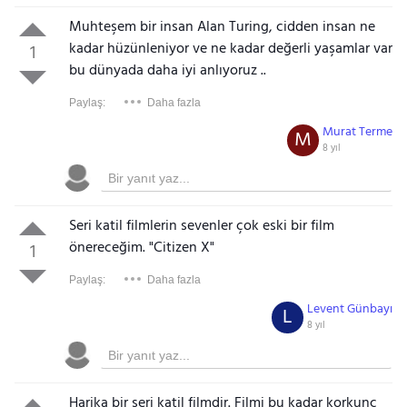
Muhteşem bir insan Alan Turing, cidden insan ne
kadar hüzünleniyor ve ne kadar değerli yaşamlar var
1
bu dünyada daha iyi anlıyoruz ..
Paylaş:
Daha fazla
Murat Terme
M
8 yıl
Seri katil filmlerin sevenler çok eski bir film
önereceğim. "Citizen X"
1
Paylaş:
Daha fazla
Levent Günbayı
L
8 yıl
Harika bir seri katil filmdir. Filmi bu kadar korkunç