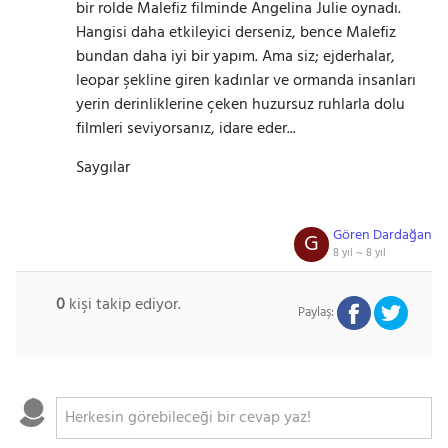
bir rolde Malefiz filminde Angelina Julie oynadı.
Hangisi daha etkileyici derseniz, bence Malefiz
bundan daha iyi bir yapım. Ama siz; ejderhalar,
leopar şekline giren kadınlar ve ormanda insanları
yerin derinliklerine çeken huzursuz ruhlarla dolu
filmleri seviyorsanız, idare eder...
Saygılar
Gören Dardağan
G
8 yıl ~
8 yıl
0
kişi takip ediyor.
Paylaş: