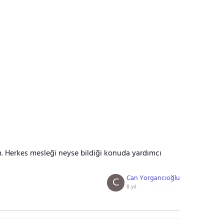
m. Herkes mesleği neyse bildiği konuda yardımcı
Can Yorgancıoğlu
C
8 yıl