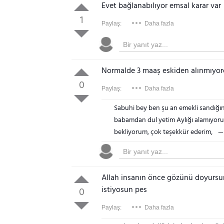
Evet bağlanabılıyor emsal karar var
1
Paylaş:
Daha fazla
Normalde 3 maaş eskiden alınmıyord
0
Paylaş:
Daha fazla
Sabuhi bey ben şu an emekli sandığın
babamdan dul yetim Aylığı alamıyorum
bekliyorum, çok teşekkür ederim,
Allah insanın önce gözünü doyursu
istiyosun pes
0
Paylaş:
Daha fazla