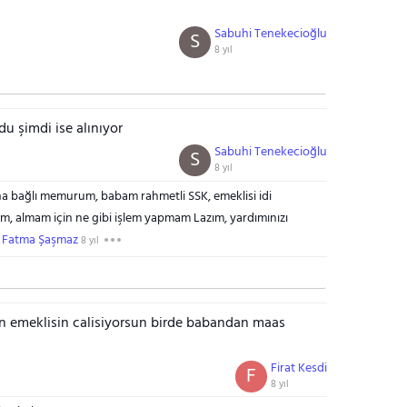
Sabuhi Tenekecioğlu
S
8 yıl
u şimdi ise alınıyor
Sabuhi Tenekecioğlu
S
8 yıl
a bağlı memurum, babam rahmetli SSK, emeklisi idi
, almam için ne gibi işlem yapmam Lazım, yardımınızı
Fatma Şaşmaz
8 yıl
n emeklisin calisiyorsun birde babandan maas
Firat Kesdi
F
8 yıl