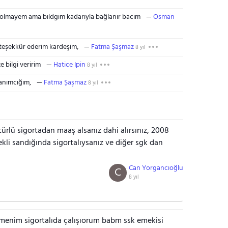
iş olmayem ama bildgim kadarıyla bağlanır bacim
Osman
eşekkür ederim kardeşim,
Fatma Şaşmaz
8 yıl
 bilgi veririm
Hatice Ipin
8 yıl
hanımcığım,
Fatma Şaşmaz
8 yıl
ürlü sigortadan maaş alsanız dahi alırsınız, 2008
kli sandığında sigortalıysanız ve diğer sgk dan
Can Yorgancıoğlu
C
8 yıl
menim sigortalıda çalışıorum babm ssk emekisi