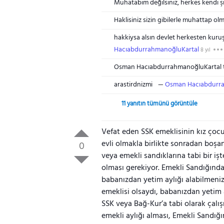
Muhatabım değilsiniz, herkes kendi ş
Haklisiniz sizin gibilerle muhattap 
hakkiysa alsın devlet herkesten kuru
HacıabdurrahmanoğluKartal
8 yıl
Osman HacıabdurrahmanoğluKartal t
arastirdnizmi
Osman Hacıabdurra
11 yanıtın tümünü görüntüle
Vefat eden SSK emeklisinin kız çocu
evli olmakla birlikte sonradan boşan
0
veya emekli sandıklarına tabi bir iş
olması gerekiyor. Emekli Sandığında
babanızdan yetim aylığı alabilmeni
emeklisi olsaydı, babanızdan yetim
SSK veya Bağ-Kur’a tabi olarak çalı
emekli aylığı alması, Emekli Sandığ