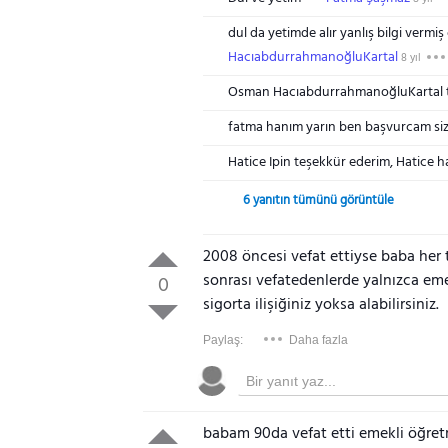
dul da yetimde alır yanlış bilgi verm
HacıabdurrahmanoğluKartal
8 yıl
Osman HacıabdurrahmanoğluKartal t
fatma hanım yarın ben başvurcam size
Hatice Ipin teşekkür ederim, Hatice 
6 yanıtın tümünü görüntüle
2008 öncesi vefat ettiyse baba her t
sonrası vefatedenlerde yalnızca eme
0
sigorta ilişiğiniz yoksa alabilirsiniz.
Paylaş:
Daha fazla
babam 90da vefat etti emekli öğret