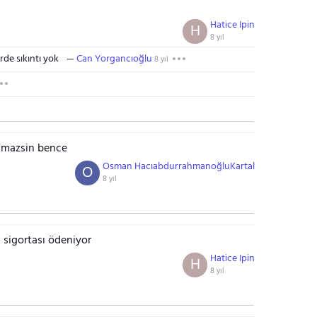
Hatice Ipin
H
8 yıl
rde sıkıntı yok
Can Yorgancıoğlu
8 yıl
almazsin bence
Osman HacıabdurrahmanoğluKartal
O
8 yıl
 sigortası ödeniyor
Hatice Ipin
H
8 yıl