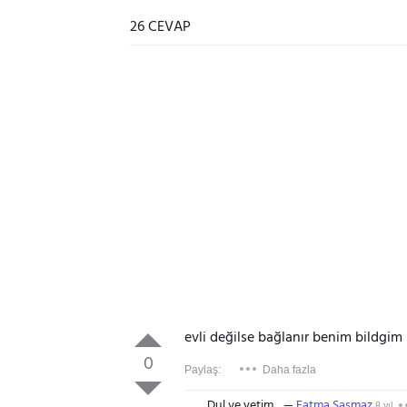
26 CEVAP
evli değilse bağlanır benim bildgim
0
Paylaş:
Daha fazla
Dul ve yetim
Fatma Şaşmaz
8 yıl