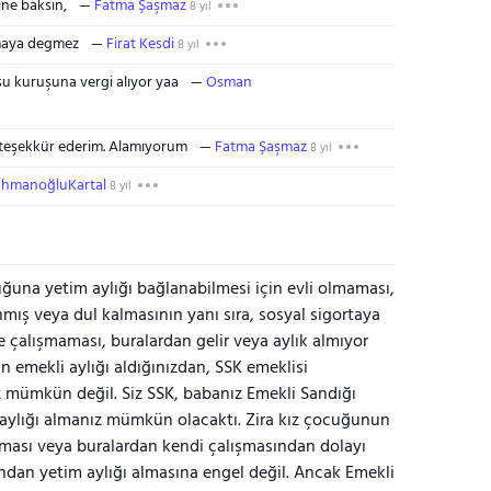
ine baksın,
Fatma Şaşmaz
8 yıl
olmaya degmez
Firat Kesdi
8 yıl
şu kuruşuna vergi alıyor yaa
Osman
eşekkür ederim. Alamıyorum
Fatma Şaşmaz
8 yıl
hmanoğluKartal
8 yıl
ğuna yetim aylığı bağlanabilmesi için evli olmaması,
mış veya dul kalmasının yanı sıra, sosyal sigortaya
te çalışmaması, buralardan gelir veya aylık almıyor
n emekli aylığı aldığınızdan, SSK emeklisi
z mümkün değil. Siz SSK, babanız Emekli Sandığı
 aylığı almanız mümkün olacaktı. Zira kız çocuğunun
şması veya buralardan kendi çalışmasından dolayı
ından yetim aylığı almasına engel değil. Ancak Emekli