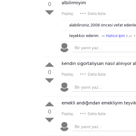
albilirmiyim
0
Paylaş:
Daha fazla
alabilirsiniz. 2008 öncesi vefat edenle
teşekkür ederim
Hatice Ipin
8 yıl
kendin sigortalıysan nasıl alınıyor 
0
Paylaş:
Daha fazla
emekli andığından emekliyim teşvik
0
Paylaş:
Daha fazla