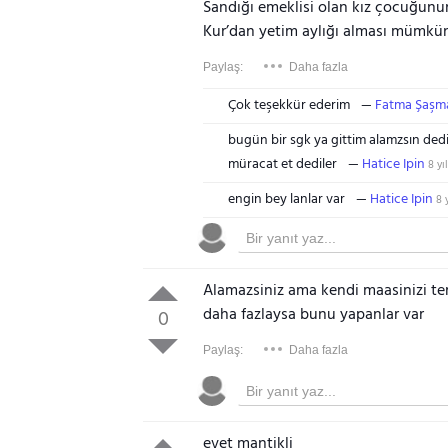
Sandığı emeklisi olan kız çocuğunu
Kur’dan yetim aylığı alması mümkün
Paylaş:
Daha fazla
Çok teşekkür ederim
Fatma Şaşm
bugün bir sgk ya gittim alamzsın dedi
müracat et dediler
Hatice Ipin
8 yıl
engin bey lanlar var
Hatice Ipin
8 y
Alamazsiniz ama kendi maasinizi terk
daha fazlaysa bunu yapanlar var
0
Paylaş:
Daha fazla
evet mantikli