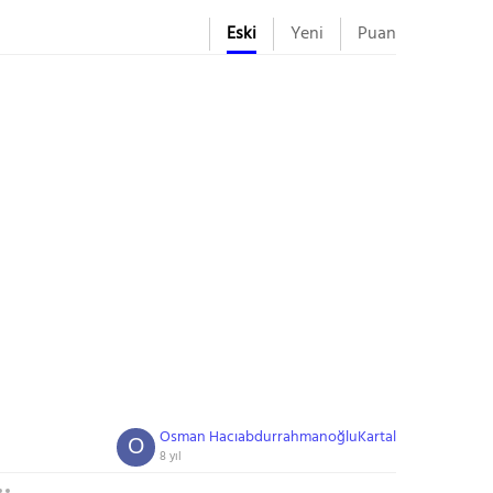
Eski
Yeni
Puan
Osman HacıabdurrahmanoğluKartal
O
8 yıl