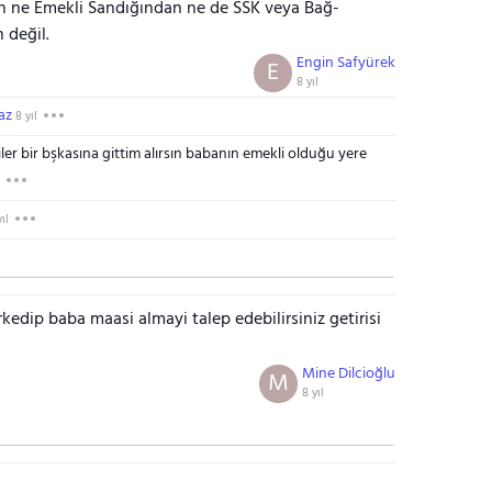
n ne Emekli Sandığından ne de SSK veya Bağ-
 değil.
Engin Safyürek
E
8 yıl
az
8 yıl
ler bir bşkasına gittim alırsın babanın emekli olduğu yere
ıl
edip baba maasi almayi talep edebilirsiniz getirisi
Mine Dilcioğlu
M
8 yıl