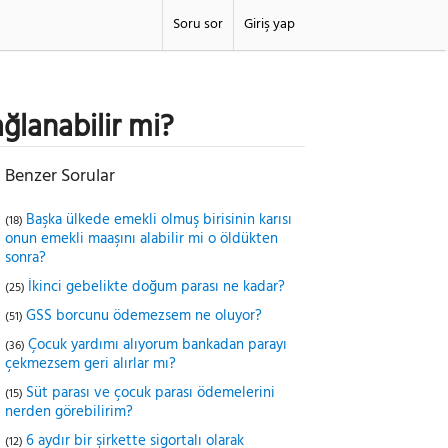
Soru sor
Giriş yap
ğlanabilir mi?
Benzer Sorular
Başka ülkede emekli olmuş birisinin karısı
(18)
onun emekli maaşını alabilir mi o öldükten
sonra?
İkinci gebelikte doğum parası ne kadar?
(25)
GSS borcunu ödemezsem ne oluyor?
(51)
Çocuk yardımı alıyorum bankadan parayı
(36)
çekmezsem geri alırlar mı?
Süt parası ve çocuk parası ödemelerini
(15)
nerden görebilirim?
6 aydır bir şirkette sigortalı olarak
(12)