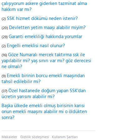
çalışıyorum askere giderken tazminat alma
hakkım var mı?
SSK hizmet dökümü neden istenir?
(2)
Devletten yetim maaşı alabilir miyim?
(20)
Garanti emekliliği hakkında yorumlar
(29)
Engelli emeklisi nasıl olunur?
(2)
Göze Numaralı mercek taktırma ssk ile
(16)
yapılabilir mi? yaş sınırı var mı? göz derecesi
ne olmalı?
Emekli birinin borcu emekli maaşından
(9)
tahsil edilebilir mi?
Özel hastanede doğum yapan SSK'dan
(37)
ücretin yarısını alabilir mi?
Başka ülkede emekli olmuş birisinin karısı
onun emekli maaşını alabilir mi o öldükten
sonra?
Makaleler
Gizlilik sözleşmesi
Kullanım Şartları