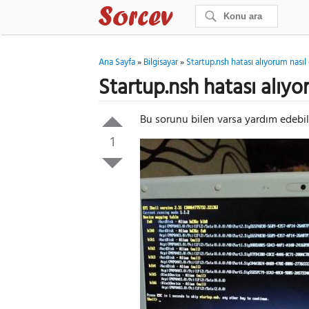
Ana Sayfa
»
Bilgisayar
»
Startup.nsh hatası alıyorum nası
Startup.nsh hatası alıy
Bu sorunu bilen varsa yardım edebil
1