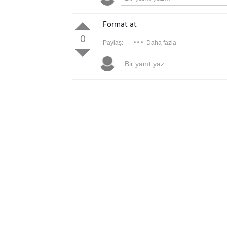
Format at
0
Paylaş:
Daha fazla