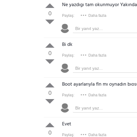
Ne yazdıgı tam okunmuyor Yakında
0
Paylaş:
Daha fazla
Bi dk
0
Paylaş:
Daha fazla
Boot ayarlarıyla fln mı oynadın bıos
0
Paylaş:
Daha fazla
Evet
0
Paylaş:
Daha fazla