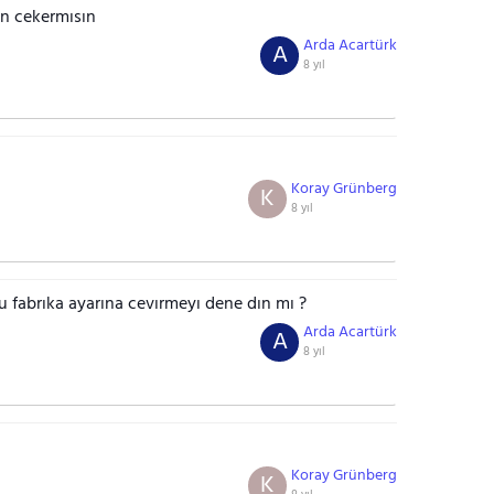
n cekermısın
Arda Acartürk
A
8 yıl
Koray Grünberg
K
8 yıl
u fabrıka ayarına cevırmeyı dene dın mı ?
Arda Acartürk
A
8 yıl
Koray Grünberg
K