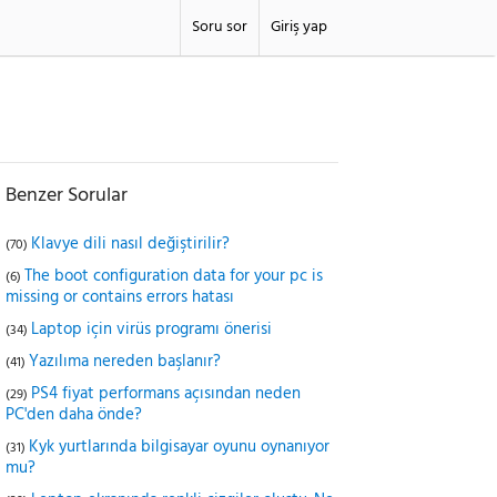
Soru sor
Giriş yap
Benzer Sorular
Klavye dili nasıl değiştirilir?
(70)
The boot configuration data for your pc is
(6)
missing or contains errors hatası
Laptop için virüs programı önerisi
(34)
Yazılıma nereden başlanır?
(41)
PS4 fiyat performans açısından neden
(29)
PC'den daha önde?
Kyk yurtlarında bilgisayar oyunu oynanıyor
(31)
mu?