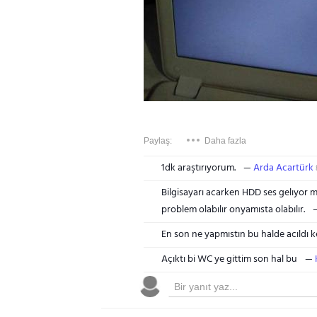
Paylaş:
Daha fazla
1dk araştırıyorum.
Arda Acartürk
Bilgisayarı acarken HDD ses gelıyor 
problem olabılır onyamısta olabılır.
En son ne yapmıstın bu halde acıldı 
Açıktı bi WC ye gittim son hal bu