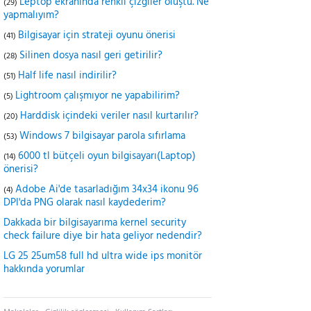
Leptop ekranında renkli çizgiler oluştu. Ne
(29)
yapmalıyım?
Bilgisayar için strateji oyunu önerisi
(41)
Silinen dosya nasıl geri getirilir?
(28)
Half life nasıl indirilir?
(51)
Lightroom çalışmıyor ne yapabilirim?
(5)
Harddisk içindeki veriler nasıl kurtarılır?
(20)
Windows 7 bilgisayar parola sıfırlama
(53)
6000 tl bütçeli oyun bilgisayarı(Laptop)
(14)
önerisi?
Adobe Ai'de tasarladığım 34x34 ikonu 96
(4)
DPI'da PNG olarak nasıl kaydederim?
Dakkada bir bilgisayarıma kernel security
check failure diye bir hata geliyor nedendir?
LG 25 25um58 full hd ultra wide ips monitör
hakkında yorumlar