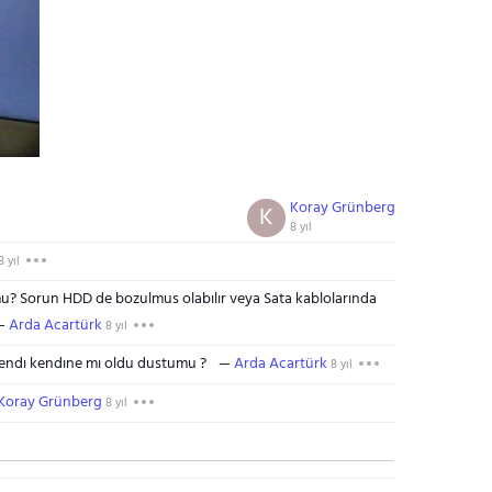
Koray Grünberg
K
8 yıl
8 yıl
mu? Sorun HDD de bozulmus olabılır veya Sata kablolarında
Arda Acartürk
8 yıl
kendı kendıne mı oldu dustumu ?
Arda Acartürk
8 yıl
Koray Grünberg
8 yıl