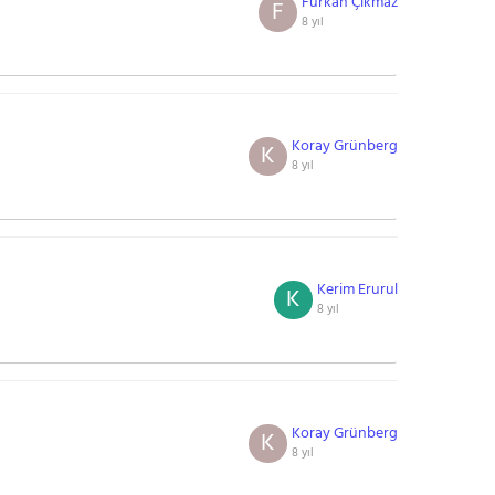
Furkan Çıkmaz
F
8 yıl
Koray Grünberg
K
8 yıl
Kerim Erurul
K
8 yıl
Koray Grünberg
K
8 yıl