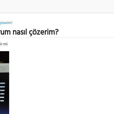
l çözerim?
orum nasıl çözerim?
ir mi