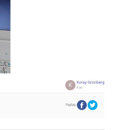
Koray Grünberg
K
8 yıl
Paylaş: