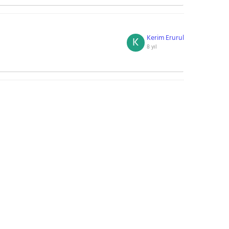
Kerim Erurul
K
8 yıl