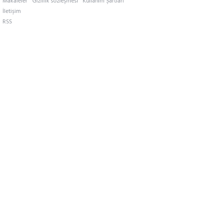
Makaleler
Gizlilik sözleşmesi
Kullanım Şartları
İletişim
RSS