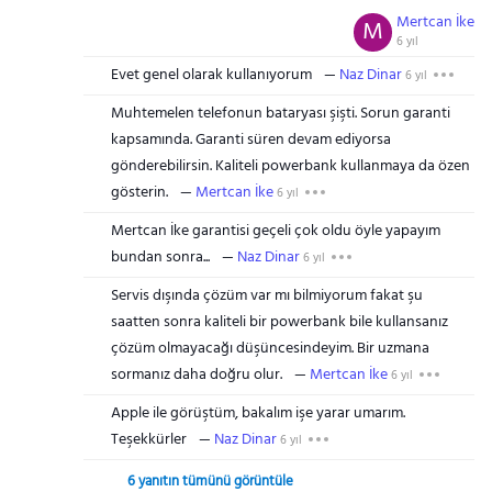
Mertcan İke
M
6 yıl
Evet genel olarak kullanıyorum
Naz Dinar
6 yıl
Muhtemelen telefonun bataryası şişti. Sorun garanti
kapsamında. Garanti süren devam ediyorsa
gönderebilirsin. Kaliteli powerbank kullanmaya da özen
gösterin.
Mertcan İke
6 yıl
Mertcan İke garantisi geçeli çok oldu öyle yapayım
bundan sonra...
Naz Dinar
6 yıl
Servis dışında çözüm var mı bilmiyorum fakat şu
saatten sonra kaliteli bir powerbank bile kullansanız
çözüm olmayacağı düşüncesindeyim. Bir uzmana
sormanız daha doğru olur.
Mertcan İke
6 yıl
Apple ile görüştüm, bakalım işe yarar umarım.
Teşekkürler
Naz Dinar
6 yıl
6 yanıtın tümünü görüntüle