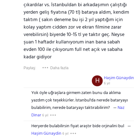
çıkardılar vs. İstanbuldan bi arkadaşımın çalıştığı
yerden geliş fiyatına (70 tl) batarya aldım, kendim
taktım ( sakın deneme bu işi 2 yıl yaptığım için
kolay yaptım cidden zor ve ekran filmine zarar
verebilirsin) biyerde 10-15 tl ye taktır geç. Neyse
şuan 1 haftadır kullanıyorum inan bana sabah
evden 100 ile çıkıyorum full net açık ve sabaha
kadar gidiyor
Paylaş:
Daha fazla
Haşim Günaydin
H
6 yıl
Yok öyle uğraşlara girmem zaten bunu da aklıma
yazdım çok teşekkürler. İstanbul'da nerede bataryayı
bulabilirim, nerede bataryayı taktırabilirim?
Naz
Dinar
6 yıl
Heryerde bulabilirsin fiyat araştır bide orjinalini bul
Haşim Günaydin
6 yıl