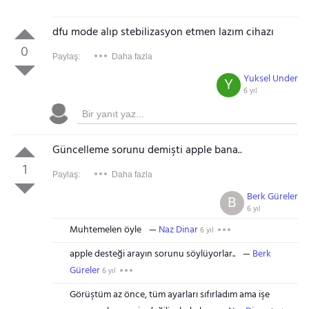
dfu mode alıp stebilizasyon etmen lazım cihazı
0
Paylaş:
Daha fazla
Yuksel Under
Y
6 yıl
Güncelleme sorunu demişti apple bana..
1
Paylaş:
Daha fazla
Berk Güreler
B
6 yıl
Muhtemelen öyle
Naz Dinar
6 yıl
apple desteği arayın sorunu söylüyorlar..
Berk
Güreler
6 yıl
Görüştüm az önce, tüm ayarları sıfırladım ama işe