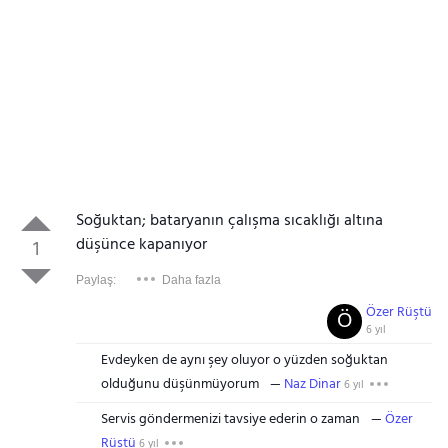
Soğuktan; bataryanın çalışma sıcaklığı altına
düşünce kapanıyor
1
Paylaş:
Daha fazla
Özer Rüştü
Ö
6 yıl
Evdeyken de aynı şey oluyor o yüzden soğuktan
olduğunu düşünmüyorum
Naz Dinar
6 yıl
Servis göndermenizi tavsiye ederin o zaman
Özer
Rüştü
6 yıl