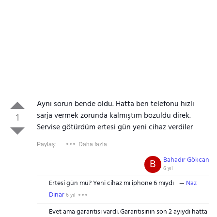
Aynı sorun bende oldu. Hatta ben telefonu hızlı
sarja vermek zorunda kalmıştım bozuldu direk.
1
Servise götürdüm ertesi gün yeni cihaz verdiler
Paylaş:
Daha fazla
Bahadır Gökcan
B
6 yıl
Ertesi gün mü? Yeni cihaz mı iphone 6 mıydı
Naz
Dinar
6 yıl
Evet ama garantisi vardı. Garantisinin son 2 ayıydı hatta