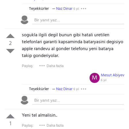
Teşekkürler
Naz Dinar
6 yıl
sogukla ilgili degil bunun gibi hatali uretilen
telefonlari garanti kapsaminda bataryasini degisiyo
2
apple randevu al gonder telefonu yeni batarya
takip gonderiyolar.
Paylaş:
Daha fazla
Mesut Abiyev
M
6 yıl
Teşekkürler
Naz Dinar
6 yıl
Yeni tel almalisin..
1
Paylaş:
Daha fazla