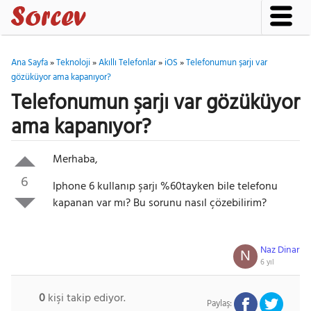
Ana Sayfa
»
Teknoloji
»
Akıllı Telefonlar
»
iOS
»
Telefonumun şarjı var
gözüküyor ama kapanıyor?
Telefonumun şarjı var gözüküyor
ama kapanıyor?
Merhaba,
6
Iphone 6 kullanıp şarjı %60tayken bile telefonu
kapanan var mı? Bu sorunu nasıl çözebilirim?
Naz Dinar
N
6 yıl
0
kişi takip ediyor.
Paylaş: