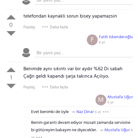
telefondan kaynakli sorun bisey yapamazsin
0
Paylaş:
Daha fazla
Fatih İskenderoğlu
F
6 yıl
Benimde aynı sıkıntı var bir aydır %62 Di sabah
Çağrı geldi kapandı şarja takınca Açılıyo.
1
Paylaş:
Daha fazla
Mustafa Uğur
M
6 yıl
Evet benimki de öyle
Naz Dinar
6 yıl
Benim garanti devam ediyor müsait zamanda servisine
bi götüreyim bakayım ne diyecekler.
Mustafa Uğur
6
yıl