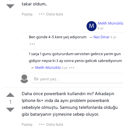
takar oldum..
Paylaş:
Daha fazla
Melih Münüklü
M
6 yıl
Ben günde 4-5 kere şarj ediyorum
Naz Dinar
6 yıl
1 sarja 1 gunu gotururdum servisten gelince yarim gun
gidiyor neyse ki 3 ay sonra yenisi gelicek sabrediyorum
Melih Münüklü
6 yıl
Daha önce powerbank kullandın mı? Arkadaşın
Iphone 6s+ ında da aynı problem powerbank
1
sebebiyle olmuştu. Samsung telefonlarda olduğu
gibi bataryanın şişmesine sebep oluyor.
Paylaş:
Daha fazla