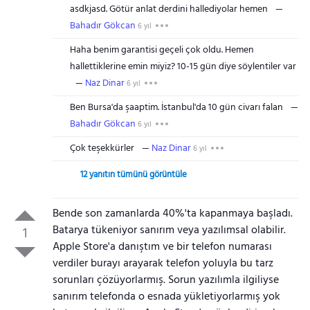
asdkjasd. Götür anlat derdini hallediyolar hemen
Bahadır Gökcan
6 yıl
Haha benim garantisi geçeli çok oldu. Hemen
hallettiklerine emin miyiz? 10-15 gün diye söylentiler var
Naz Dinar
6 yıl
Ben Bursa'da şaaptim. İstanbul'da 10 gün civarı falan
Bahadır Gökcan
6 yıl
Çok teşekkürler
Naz Dinar
6 yıl
12 yanıtın tümünü görüntüle
Bende son zamanlarda 40%'ta kapanmaya başladı.
Batarya tükeniyor sanırım veya yazılımsal olabilir.
1
Apple Store'a danıştım ve bir telefon numarası
verdiler burayı arayarak telefon yoluyla bu tarz
sorunları çözüyorlarmış. Sorun yazılımla ilgiliyse
sanırım telefonda o esnada yükletiyorlarmış yok