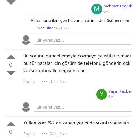
Mehmet Toğluk
M
6 yıl
Haha bunu ilerleyen bir zaman diliminde düşüneceğim
Naz Dinar
6 yıl
Bu sorunu güncellemeyle çözmeye çalıştılar olmadı,
bu tür hatalar için çözüm de telefonu gönderin çok
0
yüksek ihtimalle değişim olur
Paylaş:
Daha fazla
Yaşar Recber
Y
6 yıl
Kullanıyom %2 de kapanıyor pilde sıkıntı var senin
0
Paylaş:
Daha fazla