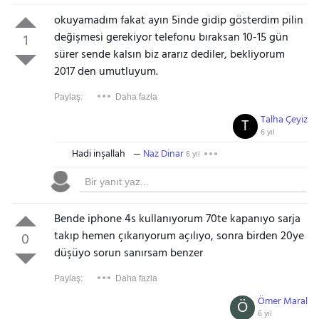
okuyamadım fakat ayın 5inde gidip gösterdim pilin
değişmesi gerekiyor telefonu bıraksan 10-15 gün
1
sürer sende kalsın biz ararız dediler, bekliyorum
2017 den umutluyum.
Paylaş:
Daha fazla
Talha Çeyiz
T
6 yıl
Hadi inşallah
Naz Dinar
6 yıl
Bende iphone 4s kullanıyorum 70te kapanıyo sarja
takıp hemen çıkarıyorum açılıyo, sonra birden 20ye
0
düşüyo sorun sanırsam benzer
Paylaş:
Daha fazla
Ömer Maral
Ö
6 yıl