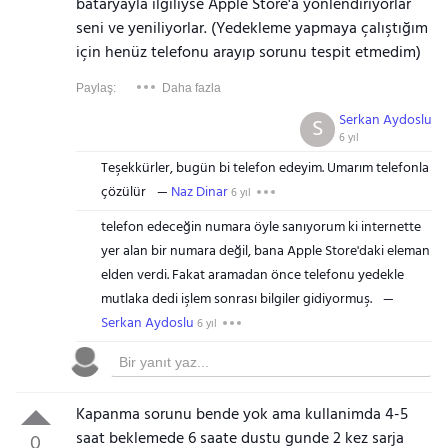
bataryayla ilgiliyse Apple Store'a yönlendiriyorlar
seni ve yeniliyorlar. (Yedekleme yapmaya çalıştığım
için henüz telefonu arayıp sorunu tespit etmedim)
Paylaş:
Daha fazla
Serkan Aydoslu
S
6 yıl
Teşekkürler, bugün bi telefon edeyim. Umarım telefonla
çözülür
Naz Dinar
6 yıl
telefon edeceğin numara öyle sanıyorum ki internette
yer alan bir numara değil, bana Apple Store'daki eleman
elden verdi. Fakat aramadan önce telefonu yedekle
mutlaka dedi işlem sonrası bilgiler gidiyormuş.
Serkan Aydoslu
6 yıl
Kapanma sorunu bende yok ama kullanimda 4-5
saat beklemede 6 saate dustu gunde 2 kez sarja
0