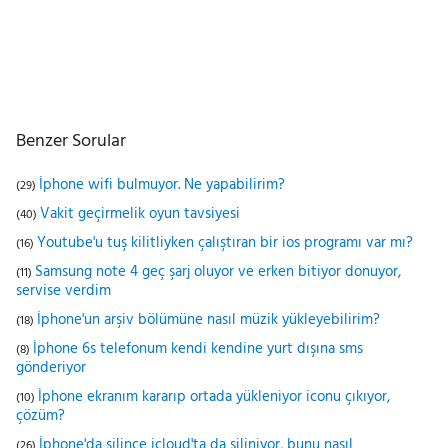
Benzer Sorular
İphone wifi bulmuyor. Ne yapabilirim?
(29)
Vakit geçirmelik oyun tavsiyesi
(40)
Youtube'u tuş kilitliyken çalıştıran bir ios programı var mı?
(16)
Samsung note 4 geç şarj oluyor ve erken bitiyor donuyor,
(11)
servise verdim
İphone'un arşiv bölümüne nasıl müzik yükleyebilirim?
(18)
İphone 6s telefonum kendi kendine yurt dışına sms
(8)
gönderiyor
İphone ekranım kararıp ortada yükleniyor iconu çıkıyor,
(10)
çözüm?
İphone'da silince icloud'ta da siliniyor, bunu nasıl
(26)