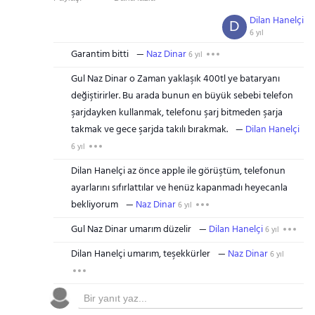
Dilan Hanelçi
D
6 yıl
Garantim bitti
Naz Dinar
6 yıl
Gul Naz Dinar o Zaman yaklaşık 400tl ye bataryanı
değiştirirler. Bu arada bunun en büyük sebebi telefon
şarjdayken kullanmak, telefonu şarj bitmeden şarja
takmak ve gece şarjda takılı bırakmak.
Dilan Hanelçi
6 yıl
Dilan Hanelçi az önce apple ile görüştüm, telefonun
ayarlarını sıfırlattılar ve henüz kapanmadı heyecanla
bekliyorum
Naz Dinar
6 yıl
Gul Naz Dinar umarım düzelir
Dilan Hanelçi
6 yıl
Dilan Hanelçi umarım, teşekkürler
Naz Dinar
6 yıl