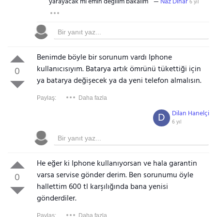
yarayacak mı emin değilim bakalım
Naz Dinar
6 yıl
Benimde böyle bir sorunum vardı Iphone
kullanıcısıyım. Batarya artık ömrünü tükettiği için
0
ya batarya değişecek ya da yeni telefon almalısın.
Paylaş:
Daha fazla
Dilan Hanelçi
D
6 yıl
He eğer ki Iphone kullanıyorsan ve hala garantin
varsa servise gönder derim. Ben sorunumu öyle
0
hallettim 600 tl karşılığında bana yenisi
gönderdiler.
Paylaş:
Daha fazla