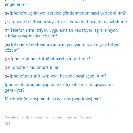
engellerim?
İphone'm açılmıyor, servise göndermeden nasıl yedek alırım?
(9)
İphone telefonum suya düştü, hoparlör bozuldu napabilirim?
(39)
Telefon şifre istiyor, uygulamaları kapatıyor, aşırı ısınıyor,
(11)
sıfırlama yapmadan çözüm?
İphone 5 telefonum aşırı ısınıyor, yarım saatte şarjı bitiyor
(16)
çözüm?
İphone silinen fotoğraf nasıl geri getirilir?
(17)
İphone 7 mi iphone 8 mi?
(26)
İphone'umu sıfırlayıp yeni hesapla nasıl açabilirim?
(6)
İphone de program yapabilmek için illa mac bilgisayar mı
gerekiyor?
Macbook (macos) mu daha iyi asus (windows) mu?
Makaleler
Gizlilik sözleşmesi
Kullanım Şartları
İletişim
RSS