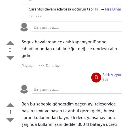
Garantisi devam ediyorsa götürün tabii ki
Naz Dinar
6 yıl
Soguk havalardan cok sık kapanıyor iPhone
cihadları ondan olabilir. Eğer değilse randevu alın
0
gidin
Paylaş:
Daha fazla
Berk Vizyon
B
6 yıl
Ben bu sebeple gönderdim geçen ay, teleservice
başarı izmir ve başarı istanbul gezdi geldi, hepsi
1
sorun kullanımdan kaynaklı dedi, yansanayi araç
şarjında kullanmışsın dediler 300 tl batarya ücreti